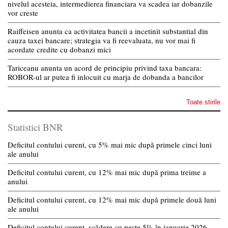
nivelul acesteia, intermedierea financiara va scadea iar dobanzile
vor creste
Raiffeisen anunta ca activitatea bancii a incetinit substantial din
cauza taxei bancare; strategia va fi reevaluata, nu vor mai fi
acordate credite cu dobanzi mici
Tariceanu anunta un acord de principiu privind taxa bancara:
ROBOR-ul ar putea fi inlocuit cu marja de dobanda a bancilor
Toate stirile
Statistici BNR
Deficitul contului curent, cu 5% mai mic după primele cinci luni
ale anului
Deficitul contului curent, cu 12% mai mic după prima treime a
anului
Deficitul contului curent, cu 12% mai mic după primele două luni
ale anului
Deficitul contului curent, scădere cu peste 5% în ianuarie 2026