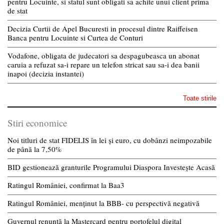
pentru Locuinte, si statul sunt obligati sa achite unui client prima
de stat
Decizia Curtii de Apel Bucuresti in procesul dintre Raiffeisen
Banca pentru Locuinte si Curtea de Conturi
Vodafone, obligata de judecatori sa despagubeasca un abonat
caruia a refuzat sa-i repare un telefon stricat sau sa-i dea banii
inapoi (decizia instantei)
Toate stirile
Stiri economice
Noi titluri de stat FIDELIS în lei și euro, cu dobânzi neimpozabile
de pânã la 7,50%
BID gestionează granturile Programului Diaspora Investește Acasă
Ratingul României, confirmat la Baa3
Ratingul României, menținut la BBB- cu perspectivă negativă
Guvernul renunță la Mastercard pentru portofelul digital