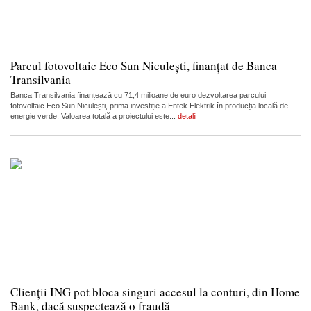
Parcul fotovoltaic Eco Sun Niculești, finanțat de Banca
Transilvania
Banca Transilvania finanțează cu 71,4 milioane de euro dezvoltarea parcului
fotovoltaic Eco Sun Niculești, prima investiție a Entek Elektrik în producția locală de
energie verde. Valoarea totală a proiectului este...
detalii
Clienții ING pot bloca singuri accesul la conturi, din Home
Bank, dacă suspectează o fraudă