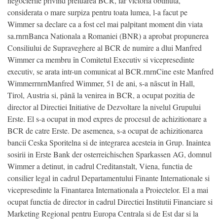
negocierile privind preluarea BCR, iar victoria obtinuta,
considerata o mare surpiza pentru toata lumea, l-a facut pe
Wimmer sa declare ca a fost cel mai palpitant moment din viata
sa.rnrnBanca Nationala a Romaniei (BNR) a aprobat propunerea
Consiliului de Supraveghere al BCR de numire a dlui Manfred
Wimmer ca membru în Comitetul Executiv si vicepresedinte
executiv, se arata intr-un comunicat al BCR.rnrnCine este Manfred
WimmerrnrnManfred Wimmer, 51 de ani, s-a nãscut în Hall,
Tirol, Austria si, pânã la venirea in BCR, a ocupat pozitia de
director al Directiei Initiative de Dezvoltare la nivelul Grupului
Erste. El s-a ocupat in mod expres de procesul de achizitionare a
BCR de catre Erste. De asemenea, s-a ocupat de achizitionarea
bancii Ceska Sporitelna si de integrarea acesteia in Grup. Inaintea
sosirii in Erste Bank der osterreichischen Sparkassen AG, domnul
Wimmer a detinut, in cadrul Creditanstalt, Viena, functia de
consilier legal in cadrul Departamentului Finante Internationale si
vicepresedinte la Finantarea Internationala a Proiectelor. El a mai
ocupat functia de director in cadrul Directiei Institutii Financiare si
Marketing Regional pentru Europa Centrala si de Est dar si la