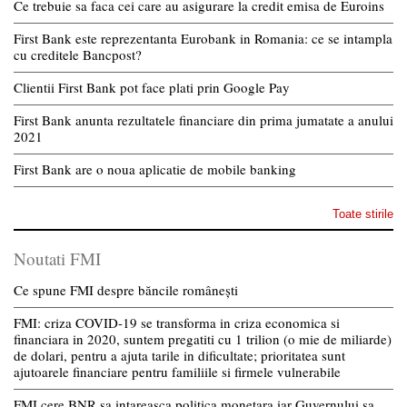
Ce trebuie sa faca cei care au asigurare la credit emisa de Euroins
First Bank este reprezentanta Eurobank in Romania: ce se intampla
cu creditele Bancpost?
Clientii First Bank pot face plati prin Google Pay
First Bank anunta rezultatele financiare din prima jumatate a anului
2021
First Bank are o noua aplicatie de mobile banking
Toate stirile
Noutati FMI
Ce spune FMI despre băncile românești
FMI: criza COVID-19 se transforma in criza economica si
financiara in 2020, suntem pregatiti cu 1 trilion (o mie de miliarde)
de dolari, pentru a ajuta tarile in dificultate; prioritatea sunt
ajutoarele financiare pentru familiile si firmele vulnerabile
FMI cere BNR sa intareasca politica monetara iar Guvernului sa