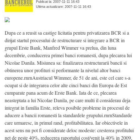
Publicat la: 2007-11-11 16:43
Ultima actualizare: 2007-11-11 16:43
Dupa ce a reusit sa castige licitatia pentru privatizarea BCR si a
dirijat startul procesului de restructurare si integrare a BCR in
grupul Erste Bank, Manfred Wimmer va prelua, din luna
decembrie, conducerea primei banci romanesti, dupa plecarea lui
Nicolae Danila. Misiunea sa: finalizarea restructurarii bancii si
obtinerea unor profituri si performante la nivelul altor banci
europene.rnrnAustriacul Wimmer, de 51 de ani, este cel care s-a
ocupat si de integrarea celor alte cinci banci din Europa de Est
cumparate pana acum de Erste Bank. Iata de ce, plecarea
neasteptata a lui Nicolae Danila, pe care multi il considerau deja
integrat in familia Erste, releva posibile probleme in procesul de
aducere a bancii romanesti la standardele grupului.rnrnStandarde
care urmaresc, in primul rand, profitabilitatea. Iar obiectivele in
acest sens nu pot fi considerate deloc modeste: cresterea profitului
net de peste 40%, reducerea raportului cost/venit la 40% in 2009,