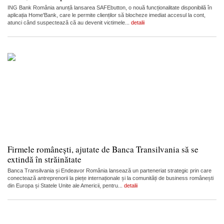
ING Bank România anunță lansarea SAFEbutton, o nouă funcționalitate disponibilă în
aplicația Home'Bank, care le permite clienților să blocheze imediat accesul la cont,
atunci când suspectează că au devenit victimele...
detalii
Firmele românești, ajutate de Banca Transilvania să se
extindă în străinătate
Banca Transilvania și Endeavor România lansează un parteneriat strategic prin care
conectează antreprenorii la piețe internaționale și la comunități de business românești
din Europa și Statele Unite ale Americii, pentru...
detalii