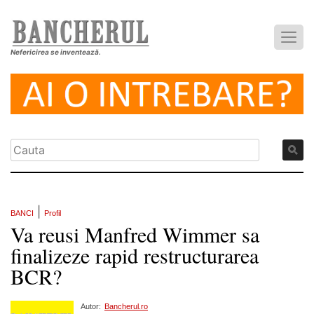
Nefericirea se inventează.
|
BANCI
Profil
Va reusi Manfred Wimmer sa
finalizeze rapid restructurarea
BCR?
Autor:
Bancherul.ro