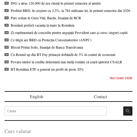
ING a atras 120.000 de noi clienți în primul semestru al anului
Profitul BRD, în creștere cu 2,5%, la 784 milioane lei, în primul semestru din 2026
Parc eolian în Gura Văii, Bacău, finanțat de BCR
Românii preferă vacanța la mare în România
Zi suplimentară de concediu pentru angajații Provident care-și cresc singuri copiii
Ce litigii are BRD cu Protecția Consumatorilor (ANPC)
Blocul Prima Solis, finanțat de Banca Transilvania
Cu Round up din BT Pay primești dobândă de 3% în contul de economii
Povara ratelor la credite determină mai mulți români să ceară ajutorul CSALB
BT România ETF a generat un profit de peste 20%
Vezi toate stirile
English
Contact
Curs valutar