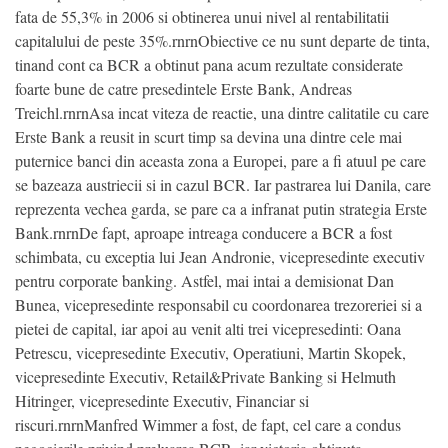
fata de 55,3% in 2006 si obtinerea unui nivel al rentabilitatii
capitalului de peste 35%.rnrnObiective ce nu sunt departe de tinta,
tinand cont ca BCR a obtinut pana acum rezultate considerate
foarte bune de catre presedintele Erste Bank, Andreas
Treichl.rnrnAsa incat viteza de reactie, una dintre calitatile cu care
Erste Bank a reusit in scurt timp sa devina una dintre cele mai
puternice banci din aceasta zona a Europei, pare a fi atuul pe care
se bazeaza austriecii si in cazul BCR. Iar pastrarea lui Danila, care
reprezenta vechea garda, se pare ca a infranat putin strategia Erste
Bank.rnrnDe fapt, aproape intreaga conducere a BCR a fost
schimbata, cu exceptia lui Jean Andronie, vicepresedinte executiv
pentru corporate banking. Astfel, mai intai a demisionat Dan
Bunea, vicepresedinte responsabil cu coordonarea trezoreriei si a
pietei de capital, iar apoi au venit alti trei vicepresedinti: Oana
Petrescu, vicepresedinte Executiv, Operatiuni, Martin Skopek,
vicepresedinte Executiv, Retail&Private Banking si Helmuth
Hitringer, vicepresedinte Executiv, Financiar si
riscuri.rnrnManfred Wimmer a fost, de fapt, cel care a condus