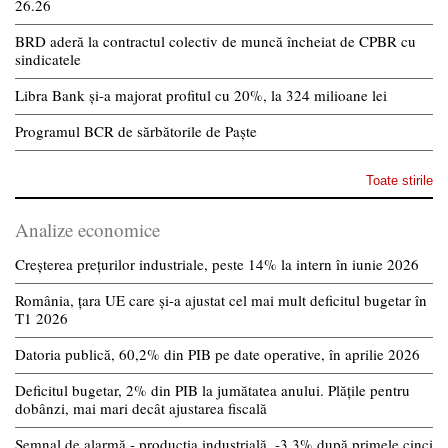
26.26
BRD aderă la contractul colectiv de muncă încheiat de CPBR cu
sindicatele
Libra Bank și-a majorat profitul cu 20%, la 324 milioane lei
Programul BCR de sărbătorile de Paște
Toate stirile
Analize economice
Creșterea prețurilor industriale, peste 14% la intern în iunie 2026
România, țara UE care și-a ajustat cel mai mult deficitul bugetar în
T1 2026
Datoria publică, 60,2% din PIB pe date operative, în aprilie 2026
Deficitul bugetar, 2% din PIB la jumătatea anului. Plățile pentru
dobânzi, mai mari decât ajustarea fiscală
Semnal de alarmă - producția industrială, -3,3% după primele cinci