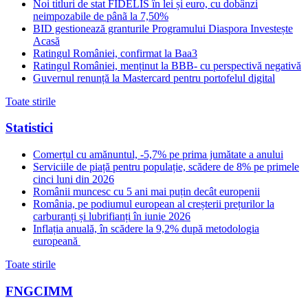
Noi titluri de stat FIDELIS în lei și euro, cu dobânzi
neimpozabile de pânã la 7,50%
BID gestionează granturile Programului Diaspora Investește
Acasă
Ratingul României, confirmat la Baa3
Ratingul României, menținut la BBB- cu perspectivă negativă
Guvernul renunță la Mastercard pentru portofelul digital
Toate stirile
Statistici
Comerțul cu amănuntul, -5,7% pe prima jumătate a anului
Serviciile de piață pentru populație, scădere de 8% pe primele
cinci luni din 2026
Românii muncesc cu 5 ani mai puțin decât europenii
România, pe podiumul european al creșterii prețurilor la
carburanți și lubrifianți în iunie 2026
Inflația anuală, în scădere la 9,2% după metodologia
europeană
Toate stirile
FNGCIMM