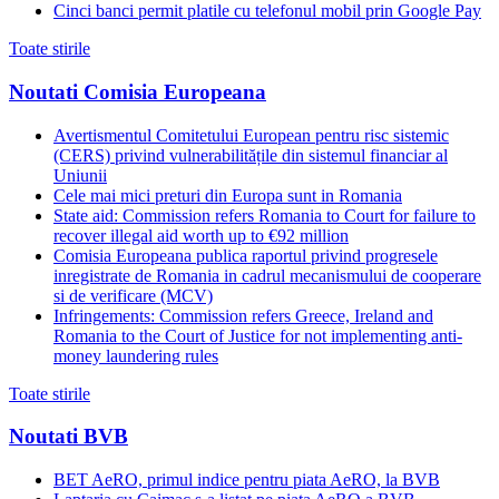
Cinci banci permit platile cu telefonul mobil prin Google Pay
Toate stirile
Noutati Comisia Europeana
Avertismentul Comitetului European pentru risc sistemic
(CERS) privind vulnerabilitățile din sistemul financiar al
Uniunii
Cele mai mici preturi din Europa sunt in Romania
State aid: Commission refers Romania to Court for failure to
recover illegal aid worth up to €92 million
Comisia Europeana publica raportul privind progresele
inregistrate de Romania in cadrul mecanismului de cooperare
si de verificare (MCV)
Infringements: Commission refers Greece, Ireland and
Romania to the Court of Justice for not implementing anti-
money laundering rules
Toate stirile
Noutati BVB
BET AeRO, primul indice pentru piata AeRO, la BVB