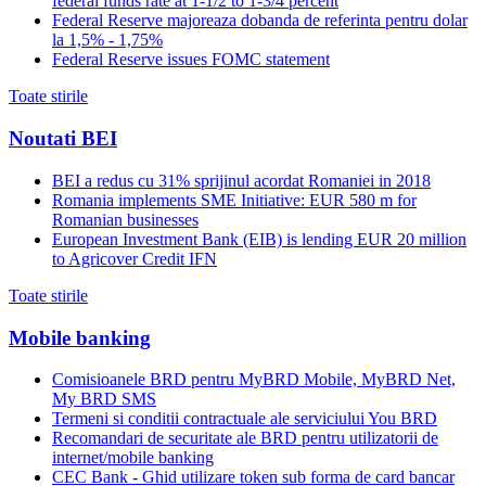
federal funds rate at 1-1/2 to 1-3/4 percent
Federal Reserve majoreaza dobanda de referinta pentru dolar
la 1,5% - 1,75%
Federal Reserve issues FOMC statement
Toate stirile
Noutati BEI
BEI a redus cu 31% sprijinul acordat Romaniei in 2018
Romania implements SME Initiative: EUR 580 m for
Romanian businesses
European Investment Bank (EIB) is lending EUR 20 million
to Agricover Credit IFN
Toate stirile
Mobile banking
Comisioanele BRD pentru MyBRD Mobile, MyBRD Net,
My BRD SMS
Termeni si conditii contractuale ale serviciului You BRD
Recomandari de securitate ale BRD pentru utilizatorii de
internet/mobile banking
CEC Bank - Ghid utilizare token sub forma de card bancar