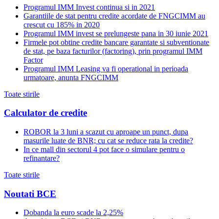
Programul IMM Invest continua si in 2021
Garantiile de stat pentru credite acordate de FNGCIMM au
crescut cu 185% in 2020
Programul IMM invest se prelungeste pana in 30 iunie 2021
Firmele pot obtine credite bancare garantate si subventionate
de stat, pe baza facturilor (factoring), prin programul IMM
Factor
Programul IMM Leasing va fi operational in perioada
urmatoare, anunta FNGCIMM
Toate stirile
Calculator de credite
ROBOR la 3 luni a scazut cu aproape un punct, dupa
masurile luate de BNR; cu cat se reduce rata la credite?
In ce mall din sectorul 4 pot face o simulare pentru o
refinantare?
Toate stirile
Noutati BCE
Dobanda la euro scade la 2,25%