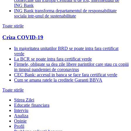
comerciale din Europa Centrala si de Est, intermediata de
ING Bank
ING Bank transforma departamentul de responsabilitate
sociala intr-unul de sustenabilitate
Toate stirile
Criza COVID-19
In majoritatea unitatilor BRD se poate intra fara certificat
verde
La BCR se poate intra fara certificat verde
Firmele, obligate sa dea zile libere parintilor care stau cu copiii
in timpul pandemiei de coronavirus
CEC Bank: accesul in banca se face fara certificat verde
Cum se amana ratele la creditele Garanti BBVA
Toate stirile
Stirea Zilei
Educatie financiara
Interviu
Analiza
Opinie
Profil