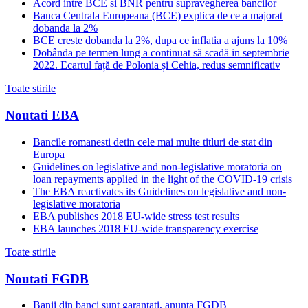
Acord intre BCE si BNR pentru supravegherea bancilor
Banca Centrala Europeana (BCE) explica de ce a majorat
dobanda la 2%
BCE creste dobanda la 2%, dupa ce inflatia a ajuns la 10%
Dobânda pe termen lung a continuat să scadă in septembrie
2022. Ecartul față de Polonia și Cehia, redus semnificativ
Toate stirile
Noutati EBA
Bancile romanesti detin cele mai multe titluri de stat din
Europa
Guidelines on legislative and non-legislative moratoria on
loan repayments applied in the light of the COVID-19 crisis
The EBA reactivates its Guidelines on legislative and non-
legislative moratoria
EBA publishes 2018 EU-wide stress test results
EBA launches 2018 EU-wide transparency exercise
Toate stirile
Noutati FGDB
Banii din banci sunt garantati, anunta FGDB