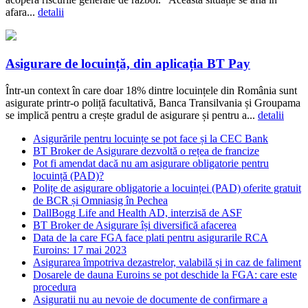
afara...
detalii
Asigurare de locuință, din aplicația BT Pay
Într-un context în care doar 18% dintre locuințele din România sunt
asigurate printr-o poliță facultativă, Banca Transilvania și Groupama
se implică pentru a crește gradul de asigurare și pentru a...
detalii
Asigurările pentru locuințe se pot face și la CEC Bank
BT Broker de Asigurare dezvoltă o rețea de francize
Pot fi amendat dacă nu am asigurare obligatorie pentru
locuință (PAD)?
Polițe de asigurare obligatorie a locuinței (PAD) oferite gratuit
de BCR și Omniasig în Pechea
DallBogg Life and Health AD, interzisă de ASF
BT Broker de Asigurare își diversifică afacerea
Data de la care FGA face plati pentru asigurarile RCA
Euroins: 17 mai 2023
Asigurarea împotriva dezastrelor, valabilă și in caz de faliment
Dosarele de dauna Euroins se pot deschide la FGA: care este
procedura
Asiguratii nu au nevoie de documente de confirmare a