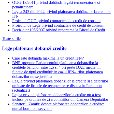
OUG 13/2011 privind dobânda legală remuneratorie și
penalizatoare
Legea 243 din 2024 privind plafonarea dobânzilor la creditele
IFN
Proiectul OUG privind contractele de credit de consum
Proiectul de Lege privind contractele de credit de consum
Decizia nr.105/2007 privind raportarea la Biroul de Credit
Toate stirile
Lege plafonare dobanzi credite
Care este dobanda maxima la un credit IFN?
BNR propune Parlamentului plafonarea dobanzilor la
creditele bancilor intre 1,5 si 4 ori peste DAE medie, in
functie de tipul creditului; in cazul IFN-urilor, plafonarea
dobanzilor nu se justifica
Legile privind plafonarea dobanzilor la credite si a datoriilor
preluate de firmele de recuperare se discuta in Parlament
(actualizat)
Legea privind plafonarea dobanzilor la credite nu a fost
inclusa pe ordinea de zi a comisiilor din Camera Deputatilor
Senatorul Zamfir, despre plafonarea dobanzilor la credite:
numai bou-i consecvent!