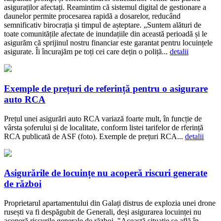
asiguraților afectați. Reamintim că sistemul digital de gestionare a
daunelor permite procesarea rapidă a dosarelor, reducând
semnificativ birocrația și timpul de așteptare. „Suntem alături de
toate comunitățile afectate de inundațiile din această perioadă și le
asigurăm că sprijinul nostru financiar este garantat pentru locuințele
asigurate. Îi încurajăm pe toți cei care dețin o poliță...
detalii
Exemple de prețuri de referință pentru o asigurare
auto RCA
Prețul unei asigurări auto RCA variază foarte mult, în funcție de
vârsta șoferului și de localitate, conform listei tarifelor de rferință
RCA publicată de ASF (foto). Exemple de prețuri RCA...
detalii
Asigurările de locuințe nu acoperă riscuri generate
de război
Proprietarul apartamentului din Galați distrus de explozia unei drone
rusești va fi despăgubit de Generali, deși asigurarea locuinței nu
acoperă riscurile generale de război. "Această situație se află în