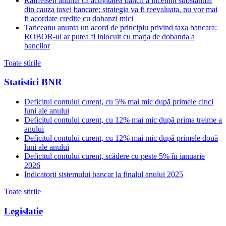
Raiffeisen anunta ca activitatea bancii a incetinit substantial
din cauza taxei bancare; strategia va fi reevaluata, nu vor mai
fi acordate credite cu dobanzi mici
Tariceanu anunta un acord de principiu privind taxa bancara:
ROBOR-ul ar putea fi inlocuit cu marja de dobanda a
bancilor
Toate stirile
Statistici BNR
Deficitul contului curent, cu 5% mai mic după primele cinci
luni ale anului
Deficitul contului curent, cu 12% mai mic după prima treime a
anului
Deficitul contului curent, cu 12% mai mic după primele două
luni ale anului
Deficitul contului curent, scădere cu peste 5% în ianuarie
2026
Indicatorii sistemului bancar la finalul anului 2025
Toate stirile
Legislatie