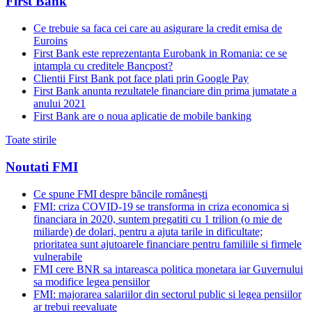
First Bank
Ce trebuie sa faca cei care au asigurare la credit emisa de
Euroins
First Bank este reprezentanta Eurobank in Romania: ce se
intampla cu creditele Bancpost?
Clientii First Bank pot face plati prin Google Pay
First Bank anunta rezultatele financiare din prima jumatate a
anului 2021
First Bank are o noua aplicatie de mobile banking
Toate stirile
Noutati FMI
Ce spune FMI despre băncile românești
FMI: criza COVID-19 se transforma in criza economica si
financiara in 2020, suntem pregatiti cu 1 trilion (o mie de
miliarde) de dolari, pentru a ajuta tarile in dificultate;
prioritatea sunt ajutoarele financiare pentru familiile si firmele
vulnerabile
FMI cere BNR sa intareasca politica monetara iar Guvernului
sa modifice legea pensiilor
FMI: majorarea salariilor din sectorul public si legea pensiilor
ar trebui reevaluate