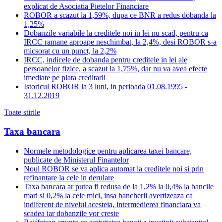
explicat de Asociatia Pietelor Financiare
ROBOR a scazut la 1,59%, dupa ce BNR a redus dobanda la
1,25%
Dobanzile variabile la creditele noi in lei nu scad, pentru ca
IRCC ramane aproape neschimbat, la 2,4%, desi ROBOR s-a
micsorat cu un punct, la 2,2%
IRCC, indicele de dobanda pentru creditele in lei ale
persoanelor fizice, a scazut la 1,75%, dar nu va avea efecte
imediate pe piata creditarii
Istoricul ROBOR la 3 luni, in perioada 01.08.1995 -
31.12.2019
Toate stirile
Taxa bancara
Normele metodologice pentru aplicarea taxei bancare,
publicate de Ministerul Finantelor
Noul ROBOR se va aplica automat la creditele noi si prin
refinantare la cele in derulare
Taxa bancara ar putea fi redusa de la 1,2% la 0,4% la bancile
mari si 0,2% la cele mici, insa bancherii avertizeaza ca
indiferent de nivelul acesteia, intermedierea financiara va
scadea iar dobanzile vor creste