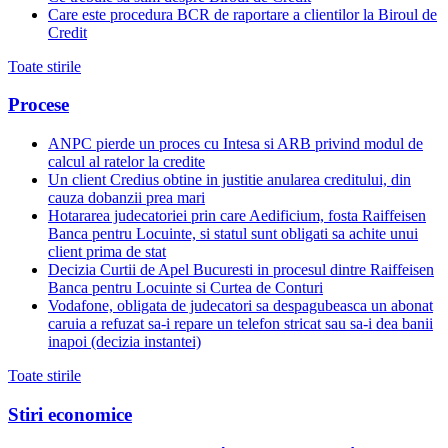
Care este procedura BCR de raportare a clientilor la Biroul de
Credit
Toate stirile
Procese
ANPC pierde un proces cu Intesa si ARB privind modul de
calcul al ratelor la credite
Un client Credius obtine in justitie anularea creditului, din
cauza dobanzii prea mari
Hotararea judecatoriei prin care Aedificium, fosta Raiffeisen
Banca pentru Locuinte, si statul sunt obligati sa achite unui
client prima de stat
Decizia Curtii de Apel Bucuresti in procesul dintre Raiffeisen
Banca pentru Locuinte si Curtea de Conturi
Vodafone, obligata de judecatori sa despagubeasca un abonat
caruia a refuzat sa-i repare un telefon stricat sau sa-i dea banii
inapoi (decizia instantei)
Toate stirile
Stiri economice