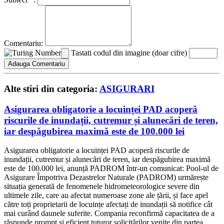
Comentariu:
Tastati codul din imagine (doar cifre)
Alte stiri din categoria:
ASIGURARI
Asigurarea obligatorie a locuinței PAD acoperă
riscurile de inundații, cutremur și alunecări de teren,
iar despăgubirea maximă este de 100.000 lei
Asigurarea obligatorie a locuinței PAD acoperă riscurile de
inundații, cutremur și alunecări de teren, iar despăgubirea maximă
este de 100.000 lei, anunță PADROM într-un comunicat: Pool-ul de
Asigurare Împotriva Dezastrelor Naturale (PADROM) urmărește
situația generată de fenomenele hidrometeorologice severe din
ultimele zile, care au afectat numeroase zone ale țării, și face apel
către toți proprietarii de locuințe afectați de inundații să notifice cât
mai curând daunele suferite. Compania reconfirmă capacitatea de a
răspunde prompt și eficient tuturor solicitărilor venite din partea