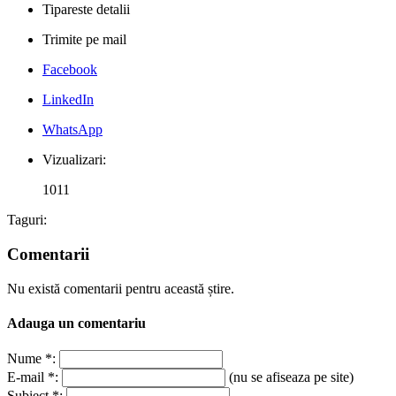
Tipareste detalii
Trimite pe mail
Facebook
LinkedIn
WhatsApp
Vizualizari:
1011
Taguri:
Comentarii
Nu există comentarii pentru această știre.
Adauga un comentariu
Nume *:
E-mail *:
(nu se afiseaza pe site)
Subiect *: