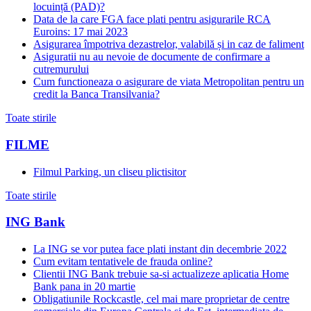
locuință (PAD)?
Data de la care FGA face plati pentru asigurarile RCA
Euroins: 17 mai 2023
Asigurarea împotriva dezastrelor, valabilă și in caz de faliment
Asiguratii nu au nevoie de documente de confirmare a
cutremurului
Cum functioneaza o asigurare de viata Metropolitan pentru un
credit la Banca Transilvania?
Toate stirile
FILME
Filmul Parking, un cliseu plictisitor
Toate stirile
ING Bank
La ING se vor putea face plati instant din decembrie 2022
Cum evitam tentativele de frauda online?
Clientii ING Bank trebuie sa-si actualizeze aplicatia Home
Bank pana in 20 martie
Obligatiunile Rockcastle, cel mai mare proprietar de centre