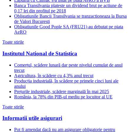
Laptaria cu Caimac s-a listat pe piata AeRO a BVB
Banca Transilvania plateste un dividend brut pe actiune de
0,17 lei din profitul pe 2018
Obligatiunile Bancii Transilvania se tranzactioneaza la Bursa
de Valori Bucuresti
Obligatiunile Good Pople SA (FRU21) au debutat pe piata
AeRO
Toate stirile
Institutul National de Statistica
Comerțul, scădere lunară dar peste nivelul cumulat de anul
trecut
Agricultura, în scădere cu 4,3% anul trecut
Producția industrială, în scădere pe primele cinci luni ale
anului
Prețurile industriale, scădere marginală în mai 2025
România, la 78% din PIB-ul mediu pe locuitor al UE
Toate stirile
Informatii utile asigurari
Pot fi amendat dacă nu am asigurare obligatorie pentru