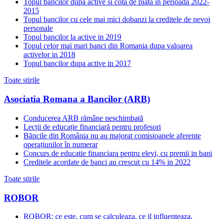
Topul bancilor dupa active si cota de piata in perioada 2022-
2015
Topul bancilor cu cele mai mici dobanzi la creditele de nevoi
personale
Topul bancilor la active in 2019
Topul celor mai mari banci din Romania dupa valoarea
activelor in 2018
Topul bancilor dupa active in 2017
Toate stirile
Asociatia Romana a Bancilor (ARB)
Conducerea ARB rămâne neschimbată
Lecții de educație financiară pentru profesori
Băncile din România nu au majorat comisioanele aferente
operațiunilor în numerar
Concurs de educatie financiara pentru elevi, cu premii in bani
Creditele acordate de banci au crescut cu 14% in 2022
Toate stirile
ROBOR
ROBOR: ce este, cum se calculeaza, ce il influenteaza,