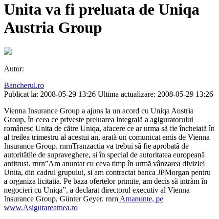
Unita va fi preluata de Uniqa
Austria Group
Autor:
Bancherul.ro
Publicat la: 2008-05-29 13:26
Ultima actualizare: 2008-05-29 13:26
Vienna Insurance Group a ajuns la un acord cu Uniqa Austria
Group, în ceea ce priveste preluarea integralã a agiguratorului
românesc Unita de cãtre Uniqa, afacere ce ar urma sã fie încheiatã în
al treilea trimestru al acestui an, aratã un comunicat emis de Vienna
Insurance Group. rnrnTranzactia va trebui sã fie aprobatã de
autoritãtile de supraveghere, si în special de autoritatea europeanã
antitrust. rnrn”Am anuntat cu ceva timp în urmã vânzarea diviziei
Unita, din cadrul grupului, si am contractat banca JPMorgan pentru
a organiza licitatia. Pe baza ofertelor primite, am decis sã intrãm în
negocieri cu Uniqa”, a declarat directorul executiv al Vienna
Insurance Group, Günter Geyer. rnrn
Amanunte, pe
www.Asigurareamea.ro