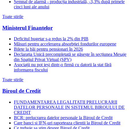
Semnal de alarmă - producția industrială, -3,3% după primele
cinci luni ale anului
Toate stirile
Ministerul Finantelor
Deficitul bugetar s-a redus la 2% din PIB
Măsuri pentru accelerarea absorbției fondurilor europene
Bilete la băi pentru pensionari în 2026
Declarația Unică precompletată se găsește în secțiunea Mesaje
din Spațiul Privat Virtual (SPV)
Asociații nu pot ieși dintr-o firmă cu datorii la stat fără
informarea fiscului
Toate stirile
Biroul de Credit
FUNDAMENTAREA LEGALITATII PRELUCRARII
DATELOR PERSONALE IN SISTEMUL BIROULUI DE
CREDIT
BCR: prelucrarea datelor personale la Biroul de Credit
Care banci si IFN-uri raporteaza clientii la Biroul de Credit
Ce trebuie sa stim despre Biroul de Credit