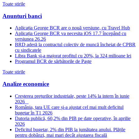
Toate stirile
Anunturi banci
Aplicația George BCR are o nouă versiune, cu Travel Hub
Aplicația George BCR va necesita iOS 17.7 începând cu
versiunea 26.26
BRD aderă la contractul colectiv de muncă încheiat de CPBR
cu sindicatele
Libra Bank și-a majorat profitul cu 20%, la 324 milioane lei
Programul BCR de sărbătorile de Paște
Toate stirile
Analize economice
Creșterea prețurilor industriale, peste 14% la intern în iunie
2026
România, țara UE care și-a ajustat cel mai mult deficitul
bugetar în T1 2026
Datoria publică, 60,2% din PIB pe date operative, în aprilie
2026
Deficitul bugetar, 2% din PIB la jumătatea anului. Plățile
pentru dobânzi, mai mari decât ajustarea fiscală