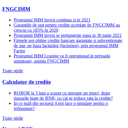
FNGCIMM
Programul IMM Invest continua si in 2021
Garantiile de stat pentru credite acordate de FNGCIMM au
crescut cu 185% in 2020
Programul IMM invest se prelungeste pana in 30 iunie 2021
Firmele pot obtine credite bancare garantate si subventionate
de stat, pe baza facturilor (factoring), prin programul IMM
Factor
Programul IMM Leasing va fi operational in perioada
urmatoare, anunta FNGCIMM
Toate stirile
Calculator de credite
ROBOR la 3 luni a scazut cu aproape un punct, dupa
masurile luate de BNR; cu cat se reduce rata la credite?
In ce mall din sectorul 4 pot face o simulare pentru o
refinantare?
Toate stirile