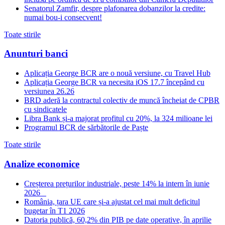
Senatorul Zamfir, despre plafonarea dobanzilor la credite:
numai bou-i consecvent!
Toate stirile
Anunturi banci
Aplicația George BCR are o nouă versiune, cu Travel Hub
Aplicația George BCR va necesita iOS 17.7 începând cu
versiunea 26.26
BRD aderă la contractul colectiv de muncă încheiat de CPBR
cu sindicatele
Libra Bank și-a majorat profitul cu 20%, la 324 milioane lei
Programul BCR de sărbătorile de Paște
Toate stirile
Analize economice
Creșterea prețurilor industriale, peste 14% la intern în iunie
2026
România, țara UE care și-a ajustat cel mai mult deficitul
bugetar în T1 2026
Datoria publică, 60,2% din PIB pe date operative, în aprilie