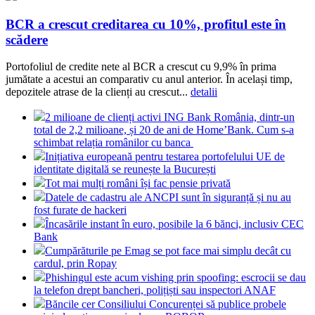
BCR a crescut creditarea cu 10%, profitul este în
scădere
Portofoliul de credite nete al BCR a crescut cu 9,9% în prima
jumătate a acestui an comparativ cu anul anterior. În același timp,
depozitele atrase de la clienți au crescut...
detalii
2 milioane de clienți activi ING Bank România, dintr-un
total de 2,2 milioane, și 20 de ani de Home’Bank. Cum s-a
schimbat relația românilor cu banca
Inițiativa europeană pentru testarea portofelului UE de
identitate digitală se reunește la București
Tot mai mulți români își fac pensie privată
Datele de cadastru ale ANCPI sunt în siguranță și nu au
fost furate de hackeri
Încasările instant în euro, posibile la 6 bănci, inclusiv CEC
Bank
Cumpărăturile pe Emag se pot face mai simplu decât cu
cardul, prin Ropay
Phishingul este acum vishing prin spoofing: escrocii se dau
la telefon drept bancheri, polițiști sau inspectori ANAF
Băncile cer Consiliului Concurenței să publice probele