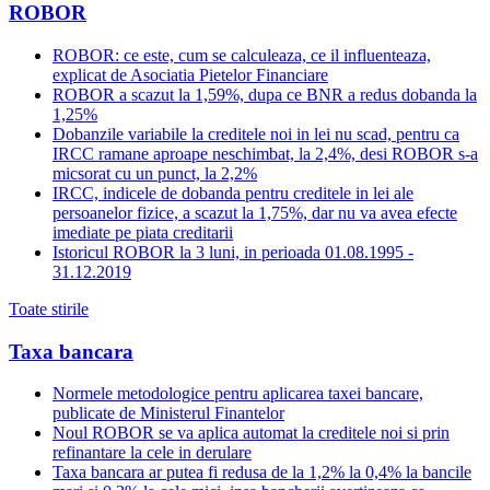
ROBOR
ROBOR: ce este, cum se calculeaza, ce il influenteaza,
explicat de Asociatia Pietelor Financiare
ROBOR a scazut la 1,59%, dupa ce BNR a redus dobanda la
1,25%
Dobanzile variabile la creditele noi in lei nu scad, pentru ca
IRCC ramane aproape neschimbat, la 2,4%, desi ROBOR s-a
micsorat cu un punct, la 2,2%
IRCC, indicele de dobanda pentru creditele in lei ale
persoanelor fizice, a scazut la 1,75%, dar nu va avea efecte
imediate pe piata creditarii
Istoricul ROBOR la 3 luni, in perioada 01.08.1995 -
31.12.2019
Toate stirile
Taxa bancara
Normele metodologice pentru aplicarea taxei bancare,
publicate de Ministerul Finantelor
Noul ROBOR se va aplica automat la creditele noi si prin
refinantare la cele in derulare
Taxa bancara ar putea fi redusa de la 1,2% la 0,4% la bancile