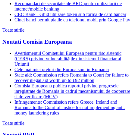
Recomandari de securitate ale BRD pentru utilizatorii de
internet/mobile banking
CEC Bank - Ghid utilizare token sub forma de card bancar
Cinci banci permit platile cu telefonul mobil prin Google Pay
Toate stirile
Noutati Comisia Europeana
Avertismentul Comitetului European pentru risc sistemic
(CERS) privind vulnerabilitățile din sistemul financiar al
Uniunii
Cele mai mici preturi din Europa sunt in Romania
State aid: Commission refers Romania to Court for failure to
recover illegal aid worth up to €92 million
Comisia Europeana publica raportul privind progresele
inregistrate de Romania in cadrul mecanismului de cooperare
si de verificare (MCV)
Infringements: Commission refers Greece, Ireland and
Romania to the Court of Justice for not implementing anti-
money laundering rules
Toate stirile
Noutati BVB