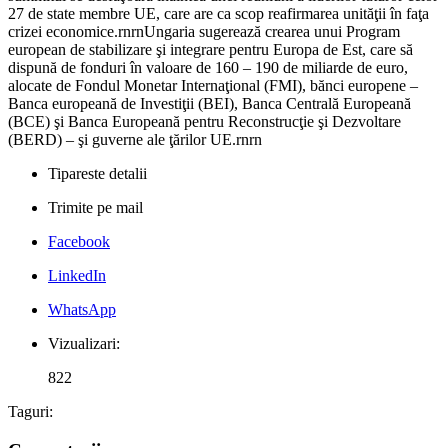
27 de state membre UE, care are ca scop reafirmarea unităţii în faţa
crizei economice.rnrnUngaria sugerează crearea unui Program
european de stabilizare şi integrare pentru Europa de Est, care să
dispună de fonduri în valoare de 160 – 190 de miliarde de euro,
alocate de Fondul Monetar Internaţional (FMI), bănci europene –
Banca europeană de Investiţii (BEI), Banca Centrală Europeană
(BCE) şi Banca Europeană pentru Reconstrucţie şi Dezvoltare
(BERD) – şi guverne ale ţărilor UE.rnrn
Tipareste detalii
Trimite pe mail
Facebook
LinkedIn
WhatsApp
Vizualizari:
822
Taguri: