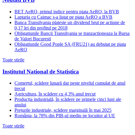
BET AeRO, primul indice pentru piata AeRO, la BVB
Laptaria cu Caimac s-a listat pe piata AeRO a BVB
Banca Transilvania plateste un dividend brut pe actiune de
0,17 lei din profitul pe 2018
Obligatiunile Bancii Transilvania se tranzactioneaza la Bursa
de Valori Bucuresti
Obligatiunile Good Pople SA (FRU21) au debutat pe piata
AeRO
Toate stirile
Institutul National de Statistica
Comerțul, scădere lunară dar peste nivelul cumulat de anul
trecut
Agricultura, în scădere cu 4,3% anul trecut
Producția industrială, în scădere pe primele cinci luni ale
anului
Prețurile industriale, scădere marginală în mai 2025
România, la 78% din PIB-ul mediu pe locuitor al UE
Toate stirile