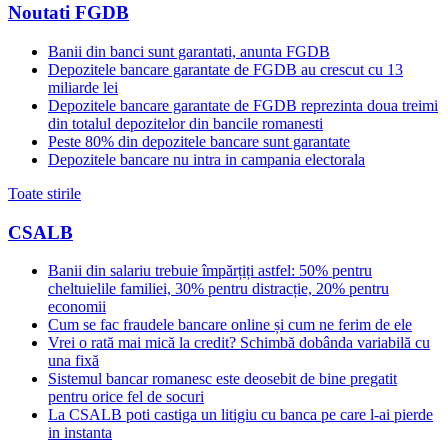
Noutati FGDB
Banii din banci sunt garantati, anunta FGDB
Depozitele bancare garantate de FGDB au crescut cu 13
miliarde lei
Depozitele bancare garantate de FGDB reprezinta doua treimi
din totalul depozitelor din bancile romanesti
Peste 80% din depozitele bancare sunt garantate
Depozitele bancare nu intra in campania electorala
Toate stirile
CSALB
Banii din salariu trebuie împărțiți astfel: 50% pentru
cheltuielile familiei, 30% pentru distracție, 20% pentru
economii
Cum se fac fraudele bancare online și cum ne ferim de ele
Vrei o rată mai mică la credit? Schimbă dobânda variabilă cu
una fixă
Sistemul bancar romanesc este deosebit de bine pregatit
pentru orice fel de socuri
La CSALB poti castiga un litigiu cu banca pe care l-ai pierde
in instanta