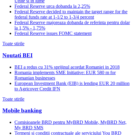
Unite si in lume
Federal Reserve urca dobanda la 2,25%
Federal Reserve decided to maintain the target range for the
federal funds rate at 1-1/2 to 1-3/4 percent
Federal Reserve majoreaza dobanda de referinta pentru dolar
la 1,5% - 1,75%
Federal Reserve issues FOMC statement
Toate stirile
Noutati BEI
BEI a redus cu 31% sprijinul acordat Romaniei in 2018
Romania implements SME Initiative: EUR 580 m for
Romanian businesses
European Investment Bank (EIB) is lending EUR 20 million
to Agricover Credit IFN
Toate stirile
Mobile banking
Comisioanele BRD pentru MyBRD Mobile, MyBRD Net,
My BRD SMS
Termeni si conditii contractuale ale serviciului You BRD