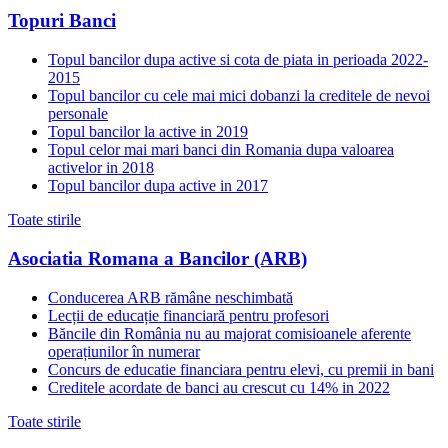
Topuri Banci
Topul bancilor dupa active si cota de piata in perioada 2022-
2015
Topul bancilor cu cele mai mici dobanzi la creditele de nevoi
personale
Topul bancilor la active in 2019
Topul celor mai mari banci din Romania dupa valoarea
activelor in 2018
Topul bancilor dupa active in 2017
Toate stirile
Asociatia Romana a Bancilor (ARB)
Conducerea ARB rămâne neschimbată
Lecții de educație financiară pentru profesori
Băncile din România nu au majorat comisioanele aferente
operațiunilor în numerar
Concurs de educatie financiara pentru elevi, cu premii in bani
Creditele acordate de banci au crescut cu 14% in 2022
Toate stirile