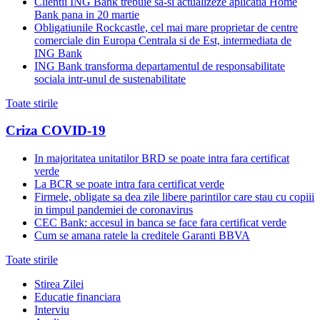
Clientii ING Bank trebuie sa-si actualizeze aplicatia Home
Bank pana in 20 martie
Obligatiunile Rockcastle, cel mai mare proprietar de centre
comerciale din Europa Centrala si de Est, intermediata de
ING Bank
ING Bank transforma departamentul de responsabilitate
sociala intr-unul de sustenabilitate
Toate stirile
Criza COVID-19
In majoritatea unitatilor BRD se poate intra fara certificat
verde
La BCR se poate intra fara certificat verde
Firmele, obligate sa dea zile libere parintilor care stau cu copiii
in timpul pandemiei de coronavirus
CEC Bank: accesul in banca se face fara certificat verde
Cum se amana ratele la creditele Garanti BBVA
Toate stirile
Stirea Zilei
Educatie financiara
Interviu