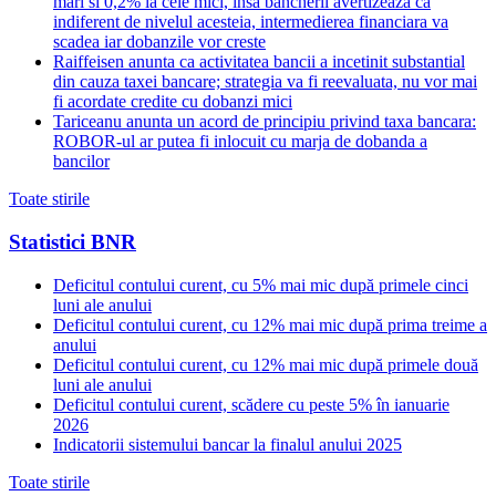
mari si 0,2% la cele mici, insa bancherii avertizeaza ca
indiferent de nivelul acesteia, intermedierea financiara va
scadea iar dobanzile vor creste
Raiffeisen anunta ca activitatea bancii a incetinit substantial
din cauza taxei bancare; strategia va fi reevaluata, nu vor mai
fi acordate credite cu dobanzi mici
Tariceanu anunta un acord de principiu privind taxa bancara:
ROBOR-ul ar putea fi inlocuit cu marja de dobanda a
bancilor
Toate stirile
Statistici BNR
Deficitul contului curent, cu 5% mai mic după primele cinci
luni ale anului
Deficitul contului curent, cu 12% mai mic după prima treime a
anului
Deficitul contului curent, cu 12% mai mic după primele două
luni ale anului
Deficitul contului curent, scădere cu peste 5% în ianuarie
2026
Indicatorii sistemului bancar la finalul anului 2025
Toate stirile