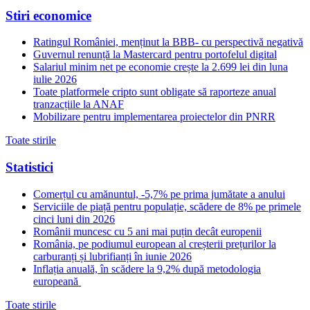
Stiri economice
Ratingul României, menținut la BBB- cu perspectivă negativă
Guvernul renunță la Mastercard pentru portofelul digital
Salariul minim net pe economie crește la 2.699 lei din luna
iulie 2026
Toate platformele cripto sunt obligate să raporteze anual
tranzacțiile la ANAF
Mobilizare pentru implementarea proiectelor din PNRR
Toate stirile
Statistici
Comerțul cu amănuntul, -5,7% pe prima jumătate a anului
Serviciile de piață pentru populație, scădere de 8% pe primele
cinci luni din 2026
Românii muncesc cu 5 ani mai puțin decât europenii
România, pe podiumul european al creșterii prețurilor la
carburanți și lubrifianți în iunie 2026
Inflația anuală, în scădere la 9,2% după metodologia
europeană
Toate stirile