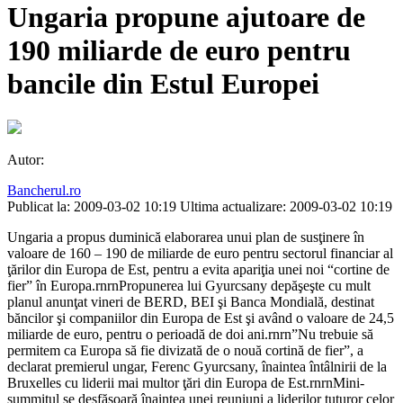
Ungaria propune ajutoare de
190 miliarde de euro pentru
bancile din Estul Europei
Autor:
Bancherul.ro
Publicat la: 2009-03-02 10:19
Ultima actualizare: 2009-03-02 10:19
Ungaria a propus duminică elaborarea unui plan de susţinere în
valoare de 160 – 190 de miliarde de euro pentru sectorul financiar al
ţărilor din Europa de Est, pentru a evita apariţia unei noi “cortine de
fier” în Europa.rnrnPropunerea lui Gyurcsany depăşeşte cu mult
planul anunţat vineri de BERD, BEI şi Banca Mondială, destinat
băncilor şi companiilor din Europa de Est şi având o valoare de 24,5
miliarde de euro, pentru o perioadă de doi ani.rnrn”Nu trebuie să
permitem ca Europa să fie divizată de o nouă cortină de fier”, a
declarat premierul ungar, Ferenc Gyurcsany, înaintea întâlnirii de la
Bruxelles cu liderii mai multor ţări din Europa de Est.rnrnMini-
summitul se desfăşoară înaintea unei reuniuni a liderilor tuturor celor