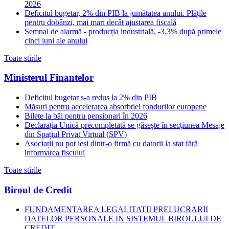
2026
Deficitul bugetar, 2% din PIB la jumătatea anului. Plățile
pentru dobânzi, mai mari decât ajustarea fiscală
Semnal de alarmă - producția industrială, -3,3% după primele
cinci luni ale anului
Toate stirile
Ministerul Finantelor
Deficitul bugetar s-a redus la 2% din PIB
Măsuri pentru accelerarea absorbției fondurilor europene
Bilete la băi pentru pensionari în 2026
Declarația Unică precompletată se găsește în secțiunea Mesaje
din Spațiul Privat Virtual (SPV)
Asociații nu pot ieși dintr-o firmă cu datorii la stat fără
informarea fiscului
Toate stirile
Biroul de Credit
FUNDAMENTAREA LEGALITATII PRELUCRARII
DATELOR PERSONALE IN SISTEMUL BIROULUI DE
CREDIT