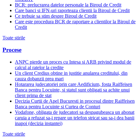
BCR: prelucrarea datelor personale la Biroul de Credit
Care banci si IFN-uri raporteaza clientii la Biroul de Credit
Ce trebuie sa stim despre Biroul de Credit
Care este procedura BCR de raportare a clientilor la Biroul de
Credit
Toate stirile
Procese
ANPC pierde un proces cu Intesa si ARB privind modul de
calcul al ratelor la credite
Un client Credius obtine in justitie anularea creditului, din
cauza dobanzii prea mari
Hotararea judecatoriei prin care Aedificium, fosta Raiffeisen
Banca pentru Locuinte, si statul sunt obligati sa achite unui
client prima de stat
Decizia Curtii de Apel Bucuresti in procesul dintre Raiffeisen
Banca pentru Locuinte si Curtea de Conturi
Vodafone, obligata de judecatori sa despagubeasca un abonat
caruia a refuzat sa-i repare un telefon stricat sau sa-i dea banii
inapoi (decizia instantei)
Toate stirile