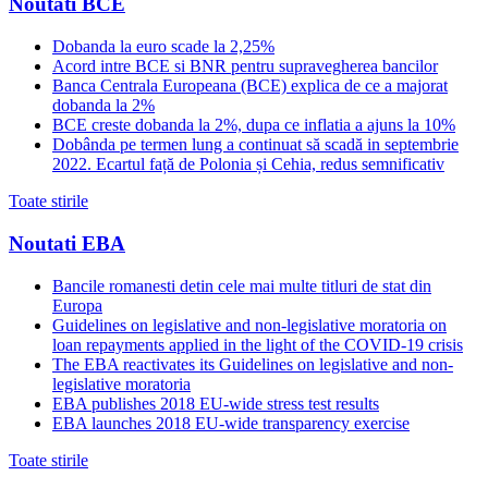
Noutati BCE
Dobanda la euro scade la 2,25%
Acord intre BCE si BNR pentru supravegherea bancilor
Banca Centrala Europeana (BCE) explica de ce a majorat
dobanda la 2%
BCE creste dobanda la 2%, dupa ce inflatia a ajuns la 10%
Dobânda pe termen lung a continuat să scadă in septembrie
2022. Ecartul față de Polonia și Cehia, redus semnificativ
Toate stirile
Noutati EBA
Bancile romanesti detin cele mai multe titluri de stat din
Europa
Guidelines on legislative and non-legislative moratoria on
loan repayments applied in the light of the COVID-19 crisis
The EBA reactivates its Guidelines on legislative and non-
legislative moratoria
EBA publishes 2018 EU-wide stress test results
EBA launches 2018 EU-wide transparency exercise
Toate stirile