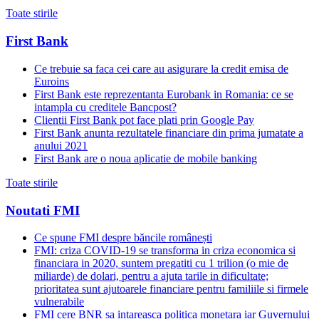
Toate stirile
First Bank
Ce trebuie sa faca cei care au asigurare la credit emisa de
Euroins
First Bank este reprezentanta Eurobank in Romania: ce se
intampla cu creditele Bancpost?
Clientii First Bank pot face plati prin Google Pay
First Bank anunta rezultatele financiare din prima jumatate a
anului 2021
First Bank are o noua aplicatie de mobile banking
Toate stirile
Noutati FMI
Ce spune FMI despre băncile românești
FMI: criza COVID-19 se transforma in criza economica si
financiara in 2020, suntem pregatiti cu 1 trilion (o mie de
miliarde) de dolari, pentru a ajuta tarile in dificultate;
prioritatea sunt ajutoarele financiare pentru familiile si firmele
vulnerabile
FMI cere BNR sa intareasca politica monetara iar Guvernului