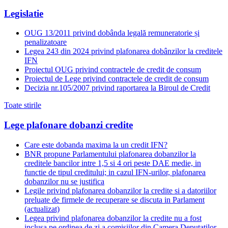
Legislatie
OUG 13/2011 privind dobânda legală remuneratorie și
penalizatoare
Legea 243 din 2024 privind plafonarea dobânzilor la creditele
IFN
Proiectul OUG privind contractele de credit de consum
Proiectul de Lege privind contractele de credit de consum
Decizia nr.105/2007 privind raportarea la Biroul de Credit
Toate stirile
Lege plafonare dobanzi credite
Care este dobanda maxima la un credit IFN?
BNR propune Parlamentului plafonarea dobanzilor la
creditele bancilor intre 1,5 si 4 ori peste DAE medie, in
functie de tipul creditului; in cazul IFN-urilor, plafonarea
dobanzilor nu se justifica
Legile privind plafonarea dobanzilor la credite si a datoriilor
preluate de firmele de recuperare se discuta in Parlament
(actualizat)
Legea privind plafonarea dobanzilor la credite nu a fost
inclusa pe ordinea de zi a comisiilor din Camera Deputatilor