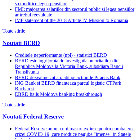
sa modifice legea pensiilor
FMI: majorarea salariilor din sectorul public si legea pensiilor
ar trebui reevaluate
IMF statement of the 2018 Article IV Mission to Romania
Toate stirile
Noutati BERD
Creditele neperformante (npl) - statistici BERD
BERD este ingrijorata de investigatia autoritatilor din
Republica Moldova la Victoria Bank, subsidiara Bancii
Transilvania
BERD dezvaluie cat a platit pe actiunile Piraeus Bank
ING Bank si BERD finanteaza parcul logistic CTPark
Bucharest
EBRD hails Moldova banking breakthrough
Toate stirile
Noutati Federal Reserve
Federal Reserve anunta noi masuri extinse pentru combaterea
crizei COVID-19, care produce pagube "imense" in Statele