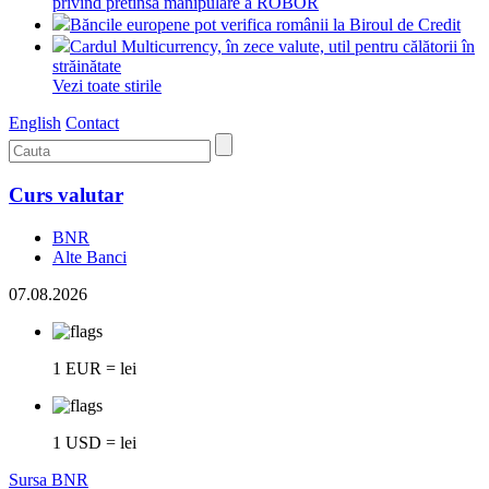
privind pretinsa manipulare a ROBOR
Băncile europene pot verifica românii la Biroul de Credit
Cardul Multicurrency, în zece valute, util pentru călătorii în
străinătate
Vezi toate stirile
English
Contact
Curs valutar
BNR
Alte Banci
07.08.2026
1 EUR = lei
1 USD = lei
Sursa BNR