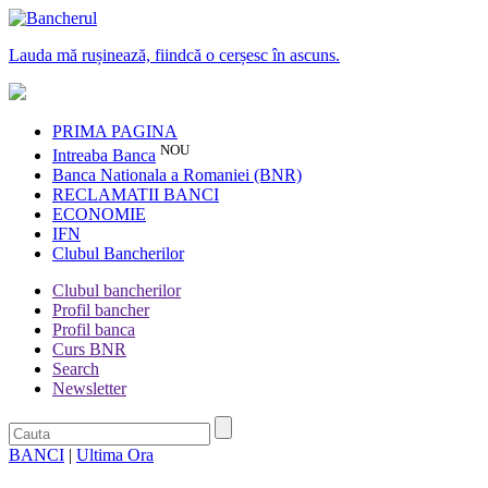
Lauda mă rușinează, fiindcă o cerșesc în ascuns.
PRIMA PAGINA
NOU
Intreaba Banca
Banca Nationala a Romaniei (BNR)
RECLAMATII BANCI
ECONOMIE
IFN
Clubul Bancherilor
Clubul bancherilor
Profil bancher
Profil banca
Curs BNR
Search
Newsletter
BANCI
|
Ultima Ora