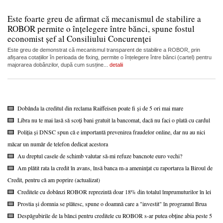
Este foarte greu de afirmat că mecanismul de stabilire a
ROBOR permite o înțelegere între bănci, spune fostul
economist șef al Consiliului Concurenței
Este greu de demonstrat că mecanismul transparent de stabilire a ROBOR, prin
afișarea cotațiilor în perioada de fixing, permite o înțelegere între bănci (cartel) pentru
majorarea dobânzilor, după cum susține...
detalii
Dobânda la creditul din reclama Raiffeisen poate fi și de 5 ori mai mare
Libra nu te mai lasă să scoți bani gratuit la bancomat, dacă nu faci o plată cu cardul
Poliția și DNSC spun că e importantă prevenirea fraudelor online, dar nu au nici
măcar un număr de telefon dedicat acestora
Au dreptul casele de schimb valutar să-mi refuze bancnote euro vechi?
Am plătit rata la credit în avans, însă banca m-a amenințat cu raportarea la Biroul de
Credit, pentru că am poprire (actualizat)
Creditele cu dobânzi ROBOR reprezintă doar 18% din totalul împrumuturilor în lei
Prostia și domnia se plătesc, spune o doamnă care a "investit" în programul Brua
Despăgubirile de la bănci pentru creditele cu ROBOR s-ar putea obține abia peste 5