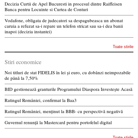
Decizia Curtii de Apel Bucuresti in procesul dintre Raiffeisen
Banca pentru Locuinte si Curtea de Conturi
Vodafone, obligata de judecatori sa despagubeasca un abonat
caruia a refuzat sa-i repare un telefon stricat sau sa-i dea banii
inapoi (decizia instantei)
Toate stirile
Stiri economice
Noi titluri de stat FIDELIS în lei și euro, cu dobânzi neimpozabile
de pânã la 7,50%
BID gestionează granturile Programului Diaspora Investește Acasă
Ratingul României, confirmat la Baa3
Ratingul României, menținut la BBB- cu perspectivă negativă
Guvernul renunță la Mastercard pentru portofelul digital
Toate stirile