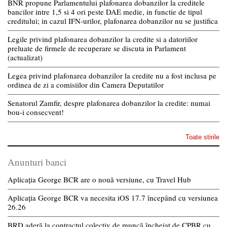
BNR propune Parlamentului plafonarea dobanzilor la creditele
bancilor intre 1,5 si 4 ori peste DAE medie, in functie de tipul
creditului; in cazul IFN-urilor, plafonarea dobanzilor nu se justifica
Legile privind plafonarea dobanzilor la credite si a datoriilor
preluate de firmele de recuperare se discuta in Parlament
(actualizat)
Legea privind plafonarea dobanzilor la credite nu a fost inclusa pe
ordinea de zi a comisiilor din Camera Deputatilor
Senatorul Zamfir, despre plafonarea dobanzilor la credite: numai
bou-i consecvent!
Toate stirile
Anunturi banci
Aplicația George BCR are o nouă versiune, cu Travel Hub
Aplicația George BCR va necesita iOS 17.7 începând cu versiunea
26.26
BRD aderă la contractul colectiv de muncă încheiat de CPBR cu