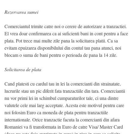
Rezervarea sumei
Comerciantul trimite catre noi o cerere de autorizare a tranzactiei.
El vrea doar confirmarea ca ai suficienti bani in cont pentru a face
plata. Pot trece mai multe zile pana la solicitarea platii. Ca sa
evitam epuizarea disponibilului din contul tau pana atunci, noi
blocam o suma de bani pentru o perioada de pana la 14 zile.
Solicitarea de plata
Cand platesti cu cardul tau in lei la comercianti din strainatate,
lucrurile stau un pic diferit fata tranzactiile din tara. Comerciantii
nu vor primi lei in schimbul cumparaturilor tale, ci una dintre
valutele cele mai larg acceptate. Acesta este motivul pentru care
noi folosim Euro ca moneda de plata pentru tranzactiile
internationale. Orice tranzactie facuta la comercianti din afara
Romaniei va fi transformata in Euro de catre Visa/ Master Card
(daca nu este deja exprimata in euro) in ziua in care se solicita