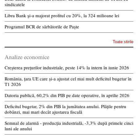
sindicatele
Libra Bank și-a majorat profitul cu 20%, la 324 milioane lei
Programul BCR de sărbătorile de Paște
Toate stirile
Analize economice
Creșterea prețurilor industriale, peste 14% la intern în iunie 2026
România, țara UE care și-a ajustat cel mai mult deficitul bugetar în
T1 2026
Datoria publică, 60,2% din PIB pe date operative, în aprilie 2026
Deficitul bugetar, 2% din PIB la jumătatea anului. Plățile pentru
dobânzi, mai mari decât ajustarea fiscală
Semnal de alarmă - producția industrială, -3,3% după primele cinci
luni ale anului