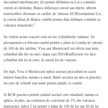
decontarii interbancare; (b) pentru debitarea in Lei a contului
curent al clientului, Banca utilizeaza cursul sau intern, aferent
tranzactiilor efectuate cu cardul, de vânzare EUR/cumparare Lei,
la cursul afisat de Banca valabil pentru data debitarii contului cu
valoarea tranzactiei.”
Sa vedem acum concret cum au loc schimburile valutare. Sa
presupunem ca folosim cardul pentru o plata in Londra in valoare
de 100 de lire sterline. Visa sau Mastercard vor efecta mai intai
schimbul din lire in euro, dupa care ING/Raiffeissen vor face
schimbul din lei in euro, la cursul lor de vanzare.
De fapt, Visa si Mastercard aplica aceeasi procedura in cazul
tuturor bancilor, numai ca unele dintre acestea au ales sa practice
un curs de schimb mai mare pentru platile cu cardul.
Si BCR practica pentru carduri acelasi curs standard, numai ca
aplica, in plus, un comision de conversie de 2% din valoarea
tranzactiei, adica 2 lei pentru o plata de 100 de lei sau 20 de lei