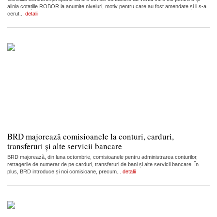
alinia cotațiile ROBOR la anumite niveluri, motiv pentru care au fost amendate și li s-a
cerut...
detalii
BRD majorează comisioanele la conturi, carduri,
transferuri și alte servicii bancare
BRD majorează, din luna octombrie, comisioanele pentru administrarea conturilor,
retragerile de numerar de pe carduri, transferuri de bani și alte servicii bancare. În
plus, BRD introduce și noi comisioane, precum...
detalii