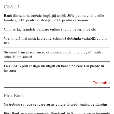
CSALB
Banii din salariu trebuie împărțiți astfel: 50% pentru cheltuielile
familiei, 30% pentru distracție, 20% pentru economii
Cum se fac fraudele bancare online și cum ne ferim de ele
Vrei o rată mai mică la credit? Schimbă dobânda variabilă cu una
fixă
Sistemul bancar romanesc este deosebit de bine pregatit pentru
orice fel de socuri
La CSALB poti castiga un litigiu cu banca pe care l-ai pierde in
instanta
Toate stirile
First Bank
Ce trebuie sa faca cei care au asigurare la credit emisa de Euroins
First Bank este reprezentanta Eurobank in Romania: ce se intampla