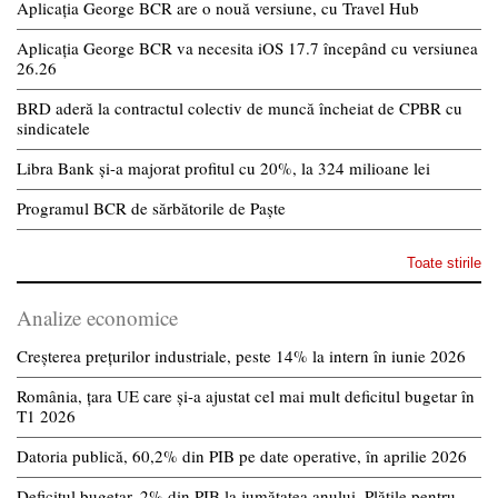
Aplicația George BCR are o nouă versiune, cu Travel Hub
Aplicația George BCR va necesita iOS 17.7 începând cu versiunea
26.26
BRD aderă la contractul colectiv de muncă încheiat de CPBR cu
sindicatele
Libra Bank și-a majorat profitul cu 20%, la 324 milioane lei
Programul BCR de sărbătorile de Paște
Toate stirile
Analize economice
Creșterea prețurilor industriale, peste 14% la intern în iunie 2026
România, țara UE care și-a ajustat cel mai mult deficitul bugetar în
T1 2026
Datoria publică, 60,2% din PIB pe date operative, în aprilie 2026
Deficitul bugetar, 2% din PIB la jumătatea anului. Plățile pentru