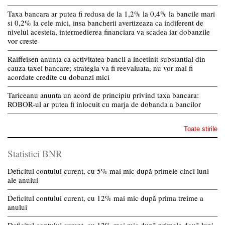
Taxa bancara ar putea fi redusa de la 1,2% la 0,4% la bancile mari
si 0,2% la cele mici, insa bancherii avertizeaza ca indiferent de
nivelul acesteia, intermedierea financiara va scadea iar dobanzile
vor creste
Raiffeisen anunta ca activitatea bancii a incetinit substantial din
cauza taxei bancare; strategia va fi reevaluata, nu vor mai fi
acordate credite cu dobanzi mici
Tariceanu anunta un acord de principiu privind taxa bancara:
ROBOR-ul ar putea fi inlocuit cu marja de dobanda a bancilor
Toate stirile
Statistici BNR
Deficitul contului curent, cu 5% mai mic după primele cinci luni
ale anului
Deficitul contului curent, cu 12% mai mic după prima treime a
anului
Deficitul contului curent, cu 12% mai mic după primele două luni