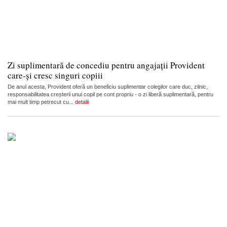
Zi suplimentară de concediu pentru angajații Provident
care-și cresc singuri copiii
De anul acesta, Provident oferă un beneficiu suplimentar colegilor care duc, zilnic,
responsabilitatea creșterii unui copil pe cont propriu - o zi liberă suplimentară, pentru
mai mult timp petrecut cu...
detalii