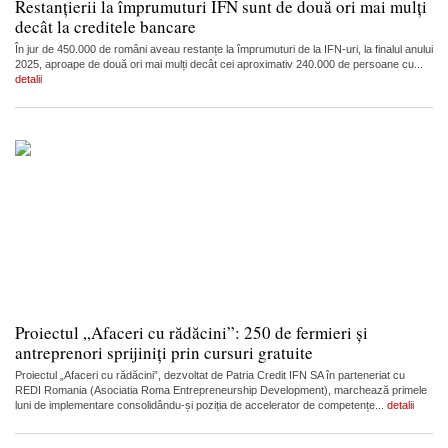
Restanțierii la împrumuturi IFN sunt de două ori mai mulți
decât la creditele bancare
În jur de 450.000 de români aveau restanțe la împrumuturi de la IFN-uri, la finalul anului
2025, aproape de două ori mai mulți decât cei aproximativ 240.000 de persoane cu...
detalii
Proiectul „Afaceri cu rădăcini”: 250 de fermieri și
antreprenori sprijiniți prin cursuri gratuite
Proiectul „Afaceri cu rădăcini”, dezvoltat de Patria Credit IFN SA în parteneriat cu
REDI Romania (Asociatia Roma Entrepreneurship Development), marchează primele
luni de implementare consolidându-și poziția de accelerator de competențe...
detalii