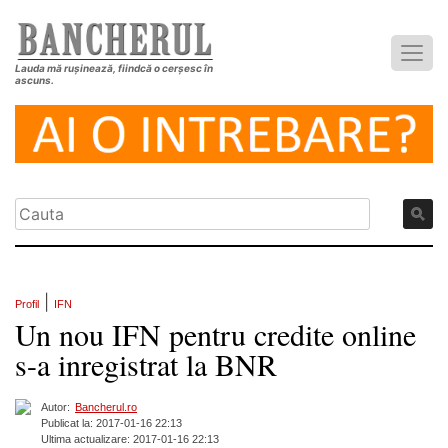
Lauda mă rușinează, fiindcă o cerșesc în
ascuns.
|
Profil
IFN
Un nou IFN pentru credite online
s-a inregistrat la BNR
Autor:
Bancherul.ro
Publicat la: 2017-01-16 22:13
Ultima actualizare: 2017-01-16 22:13