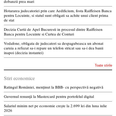
dobanzii prea mari
Hotararea judecatoriei prin care Aedificium, fosta Raiffeisen Banca
pentru Locuinte, si statul sunt obligati sa achite unui client prima
de stat
Decizia Curtii de Apel Bucuresti in procesul dintre Raiffeisen
Banca pentru Locuinte si Curtea de Conturi
Vodafone, obligata de judecatori sa despagubeasca un abonat
caruia a refuzat sa-i repare un telefon stricat sau sa-i dea banii
inapoi (decizia instantei)
Toate stirile
Stiri economice
Ratingul României, menținut la BBB- cu perspectivă negativă
Guvernul renunță la Mastercard pentru portofelul digital
Salariul minim net pe economie crește la 2.699 lei din luna iulie
2026