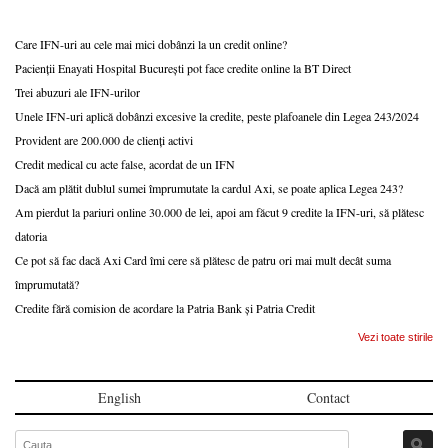
Care IFN-uri au cele mai mici dobânzi la un credit online?
Pacienții Enayati Hospital București pot face credite online la BT Direct
Trei abuzuri ale IFN-urilor
Unele IFN-uri aplică dobânzi excesive la credite, peste plafoanele din Legea 243/2024
Provident are 200.000 de clienți activi
Credit medical cu acte false, acordat de un IFN
Dacă am plătit dublul sumei împrumutate la cardul Axi, se poate aplica Legea 243?
Am pierdut la pariuri online 30.000 de lei, apoi am făcut 9 credite la IFN-uri, să plătesc
datoria
Ce pot să fac dacă Axi Card îmi cere să plătesc de patru ori mai mult decât suma
împrumutată?
Credite fără comision de acordare la Patria Bank și Patria Credit
Vezi toate stirile
English
Contact