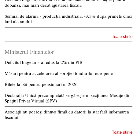
dobânzi, mai mari decât ajustarea fiscală
Semnal de alarmă - producția industrială, -3,3% după primele cinci
luni ale anului
Toate stirile
Ministerul Finantelor
Deficitul bugetar s-a redus la 2% din PIB
Măsuri pentru accelerarea absorbției fondurilor europene
Bilete la băi pentru pensionari în 2026
Declarația Unică precompletată se găsește în secțiunea Mesaje din
Spațiul Privat Virtual (SPV)
Asociații nu pot ieși dintr-o firmă cu datorii la stat fără informarea
fiscului
Toate stirile