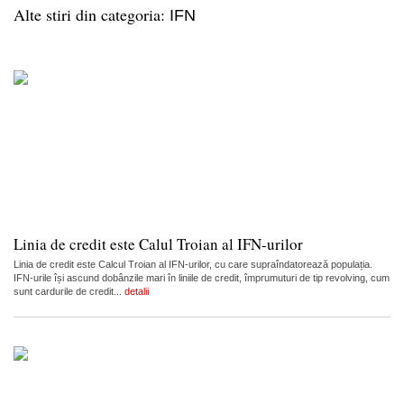
Alte stiri din categoria:
IFN
Linia de credit este Calul Troian al IFN-urilor
Linia de credit este Calcul Troian al IFN-urilor, cu care supraîndatorează populația.
IFN-urile își ascund dobânzile mari în liniile de credit, împrumuturi de tip revolving, cum
sunt cardurile de credit...
detalii