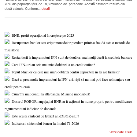
70% din populația țării, de 18,8 milioane de persoane. Acestă estimare rezultă din
două calcule: Conform...
detalii
BNR, profit operațional în creștere pe 2025
Recuperarea banilor sau criptomonedelor pierdute printr-o fraudă este o metodă de
înșelătorie
Restanțierii la împrumuturi IFN sunt de două ori mai mulți decât la creditele bancare
Care IFN-uri au cele mai mici dobânzi la un credit online?
Topul băncilor cu cele mai mari dobânzi pentru depozitele în lei ale firmelor
Dacă ai prea multe împrumuturi la IFN-uri, riști să nu mai poți face refinanțare sau
credit pentru casă
Cum îmi mut contul la altă bancă? Misiune imposibilă!
Dosarul ROBOR: angajați ai BNR ar fi acționat în nume propriu pentru modificarea
regulamentului indicilor de dobândă
Este acesta cântecul de lebădă al ROBOR-ului?
Indicatorii sistemului bancar la finalul T1 2026
Vezi toate stirile