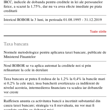
IRCC, indicele de dobanda pentru creditele in lei ale persoanelor
fizice, a scazut la 1,75%, dar nu va avea efecte imediate pe piata
creditarii
Istoricul ROBOR la 3 luni, in perioada 01.08.1995 - 31.12.2019
Toate stirile
Taxa bancara
Normele metodologice pentru aplicarea taxei bancare, publicate de
Ministerul Finantelor
Noul ROBOR se va aplica automat la creditele noi si prin
refinantare la cele in derulare
Taxa bancara ar putea fi redusa de la 1,2% la 0,4% la bancile mari
si 0,2% la cele mici, insa bancherii avertizeaza ca indiferent de
nivelul acesteia, intermedierea financiara va scadea iar dobanzile
vor creste
Raiffeisen anunta ca activitatea bancii a incetinit substantial din
cauza taxei bancare; strategia va fi reevaluata, nu vor mai fi
acordate credite cu dobanzi mici