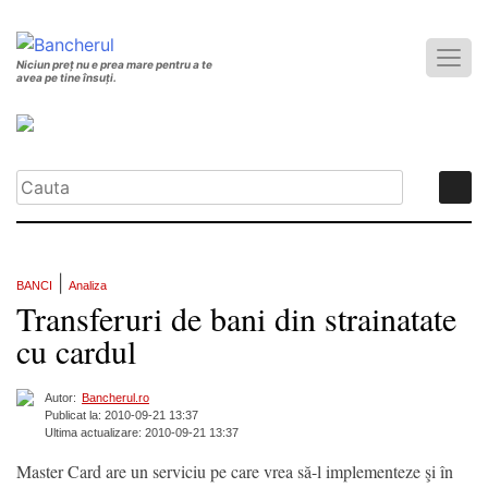
Niciun preț nu e prea mare pentru a te
avea pe tine însuți.
|
BANCI
Analiza
Transferuri de bani din strainatate
cu cardul
Autor:
Bancherul.ro
Publicat la: 2010-09-21 13:37
Ultima actualizare: 2010-09-21 13:37
Master Card are un serviciu pe care vrea să-l implementeze şi în