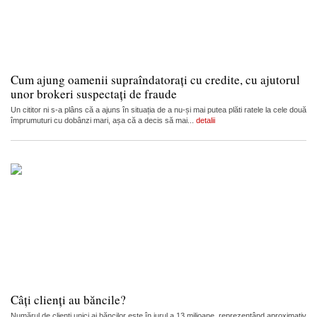
Cum ajung oamenii supraîndatorați cu credite, cu ajutorul
unor brokeri suspectați de fraude
Un cititor ni s-a plâns că a ajuns în situația de a nu-și mai putea plăti ratele la cele două
împrumuturi cu dobânzi mari, așa că a decis să mai...
detalii
Câți clienți au băncile?
Numărul de clienți unici ai băncilor este în jurul a 13 milioane, reprezentând aproximativ