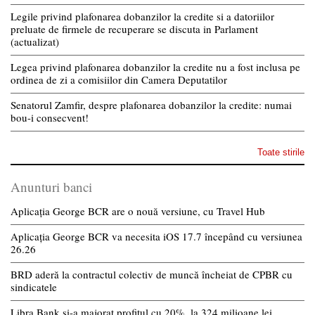
Legile privind plafonarea dobanzilor la credite si a datoriilor
preluate de firmele de recuperare se discuta in Parlament
(actualizat)
Legea privind plafonarea dobanzilor la credite nu a fost inclusa pe
ordinea de zi a comisiilor din Camera Deputatilor
Senatorul Zamfir, despre plafonarea dobanzilor la credite: numai
bou-i consecvent!
Toate stirile
Anunturi banci
Aplicația George BCR are o nouă versiune, cu Travel Hub
Aplicația George BCR va necesita iOS 17.7 începând cu versiunea
26.26
BRD aderă la contractul colectiv de muncă încheiat de CPBR cu
sindicatele
Libra Bank și-a majorat profitul cu 20%, la 324 milioane lei