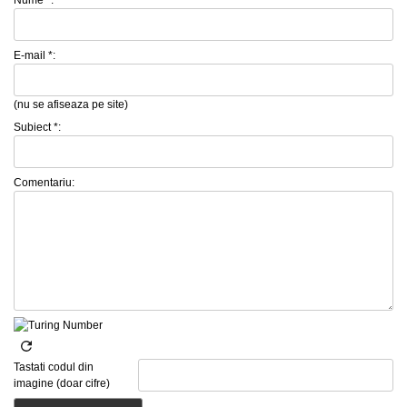
Nume *:
E-mail *:
(nu se afiseaza pe site)
Subiect *:
Comentariu:
Tastati codul din
imagine (doar cifre)