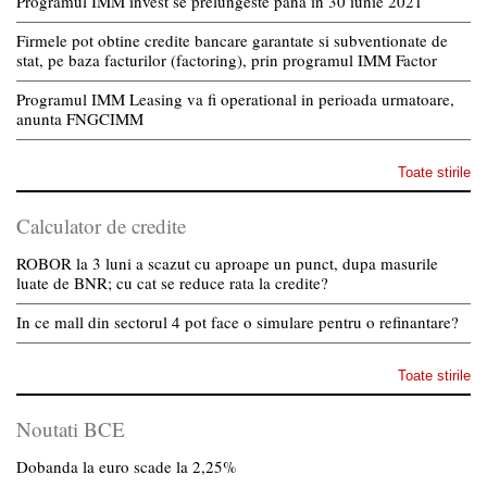
Programul IMM invest se prelungeste pana in 30 iunie 2021
Firmele pot obtine credite bancare garantate si subventionate de
stat, pe baza facturilor (factoring), prin programul IMM Factor
Programul IMM Leasing va fi operational in perioada urmatoare,
anunta FNGCIMM
Toate stirile
Calculator de credite
ROBOR la 3 luni a scazut cu aproape un punct, dupa masurile
luate de BNR; cu cat se reduce rata la credite?
In ce mall din sectorul 4 pot face o simulare pentru o refinantare?
Toate stirile
Noutati BCE
Dobanda la euro scade la 2,25%