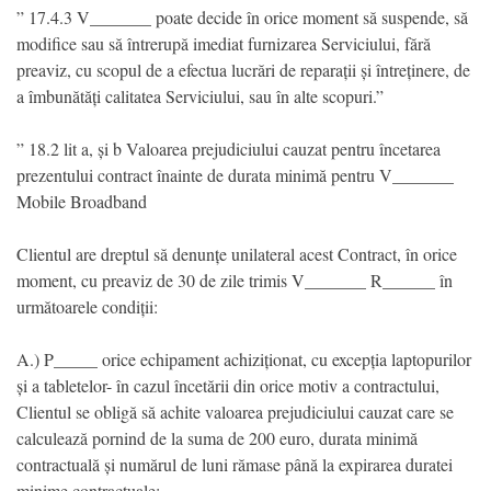
” 17.4.3 V_______ poate decide în orice moment să suspende, să
modifice sau să întrerupă imediat furnizarea Serviciului, fără
preaviz, cu scopul de a efectua lucrări de reparații și întreținere, de
a îmbunătăți calitatea Serviciului, sau în alte scopuri.”
” 18.2 lit a, și b Valoarea prejudiciului cauzat pentru încetarea
prezentului contract înainte de durata minimă pentru V_______
Mobile Broadband
Clientul are dreptul să denunțe unilateral acest Contract, în orice
moment, cu preaviz de 30 de zile trimis V_______ R______ în
următoarele condiții:
A.) P_____ orice echipament achiziționat, cu excepția laptopurilor
și a tabletelor- în cazul încetării din orice motiv a contractului,
Clientul se obligă să achite valoarea prejudiciului cauzat care se
calculează pornind de la suma de 200 euro, durata minimă
contractuală și numărul de luni rămase până la expirarea duratei
minime contractuale;