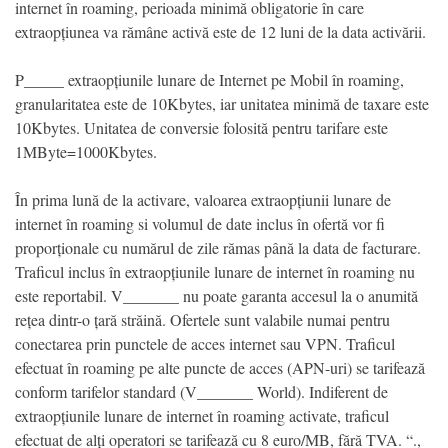
internet în roaming, perioada minimă obligatorie în care
extraopțiunea va rămâne activă este de 12 luni de la data activării.
P_____ extraopțiunile lunare de Internet pe Mobil în roaming,
granularitatea este de 10Kbytes, iar unitatea minimă de taxare este
10Kbytes. Unitatea de conversie folosită pentru tarifare este
1MByte=1000Kbytes.
În prima lună de la activare, valoarea extraopțiunii lunare de
internet în roaming si volumul de date inclus în ofertă vor fi
proporționale cu numărul de zile rămas până la data de facturare.
Traficul inclus în extraopțiunile lunare de internet în roaming nu
este reportabil. V_______ nu poate garanta accesul la o anumită
rețea dintr-o țară străină. Ofertele sunt valabile numai pentru
conectarea prin punctele de acces internet sau VPN. Traficul
efectuat în roaming pe alte puncte de acces (APN-uri) se tarifează
conform tarifelor standard (V_______ World). Indiferent de
extraopțiunile lunare de internet în roaming activate, traficul
efectuat de alți operatori se tarifează cu 8 euro/MB, fără TVA. “.,