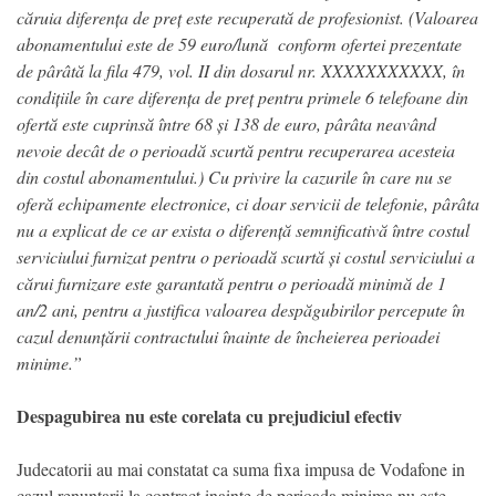
căruia diferența de preț este recuperată de profesionist. (Valoarea
abonamentului este de 59 euro/lună conform ofertei prezentate
de pârâtă la fila 479, vol. II din dosarul nr. XXXXXXXXXXX, în
condițiile în care diferența de preț pentru primele 6 telefoane din
ofertă este cuprinsă între 68 și 138 de euro, pârâta neavând
nevoie decât de o perioadă scurtă pentru recuperarea acesteia
din costul abonamentului.) Cu privire la cazurile în care nu se
oferă echipamente electronice, ci doar servicii de telefonie, pârâta
nu a explicat de ce ar exista o diferență semnificativă între costul
serviciului furnizat pentru o perioadă scurtă și costul serviciului a
cărui furnizare este garantată pentru o perioadă minimă de 1
an/2 ani, pentru a justifica valoarea despăgubirilor percepute în
cazul denunțării contractului înainte de încheierea perioadei
minime.”
Despagubirea nu este corelata cu prejudiciul efectiv
Judecatorii au mai constatat ca suma fixa impusa de Vodafone in
cazul renuntarii la contract inainte de perioada minima nu este