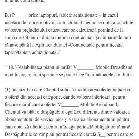
B.) P_____ orice laptopuri, tablete achiziționate – în cazul
încetării din orice motiv a contractului, Clientul se obligă să achite
valoarea prejudiciului cauzat care se calculează pornind de la
suma de 350 euro, durata minimă contractuală și numărul de luni
rămase până la expirarea duratei -Contractuale pentru fiecare
laptop/tabletă achiziționată;.”
” 18.3 Valabilitatea planului tarifar V_______ Mobile Broadband
modificarea ofertei speciale se poate face în următoarele condiții:
(1). în cazul în care Clientul solicită modificarea ofertei inițiale cu
o ofertă din aceeași categorie, dar de valoare inferioară, pentru
fiecare modificare a ofertei V_______ Mobile Broadband,
Clientul va plăti o despăgubire egală cu diferența dintre valoarea
abonamentului de servicii ales și valoarea abonamentului pentru
care optează ulterior, pentru întreaga perioadă obligatorie rămasă.
Despăgubirile se vor plăti pentru fiecare cartelă S__ pentru care se