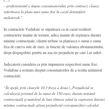
– profesionistul a impus consumatorului, prin contract, clauze
referitoare la plata unei sume fixe în cazul denunțării
unilaterale”.
In contractele Vodafone se stipuleaza ca in cazul rezilierii
contractelor inainte de termen, adica inainte de expirarea duratei
minime contractuale, clientii trebuie sa plateasca o suma o suma
fixa de cateva sute de euro, in functie de valoarea abonamentului,
drept despagubire pentru un asa-zis prejudiciu pe care l-ar suferi.
Judecatorii considera ca prin impunerea respectivei sume fixe,
Vodafone a restrans dreptul consumatorilor de a rezilia unilateral
contractele:
“În speță, prin clauzele 10.3 fraza a doua („Prejudiciul se
calculează pornind de la suma de 150 euro, durata minimă
contractuală și numărul de luni rămase până la expirarea duratei
minime contractuale și/sau prejudiciul corespunzător calculat