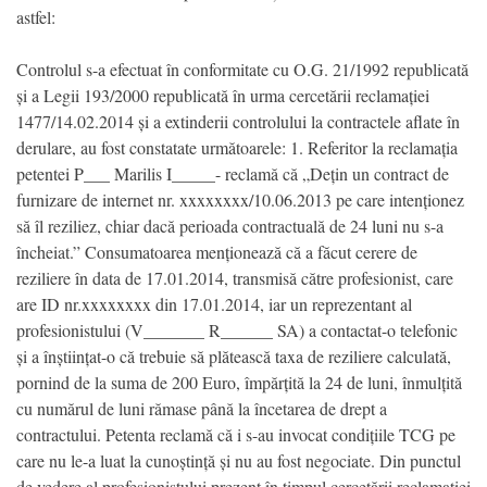
astfel:
Controlul s-a efectuat în conformitate cu O.G. 21/1992 republicată
și a Legii 193/2000 republicată în urma cercetării reclamației
1477/14.02.2014 și a extinderii controlului la contractele aflate în
derulare, au fost constatate următoarele: 1. Referitor la reclamația
petentei P___ Marilis I_____- reclamă că „Dețin un contract de
furnizare de internet nr. xxxxxxxx/10.06.2013 pe care intenționez
să îl reziliez, chiar dacă perioada contractuală de 24 luni nu s-a
încheiat.” Consumatoarea menționează că a făcut cerere de
reziliere în data de 17.01.2014, transmisă către profesionist, care
are ID nr.xxxxxxxx din 17.01.2014, iar un reprezentant al
profesionistului (V_______ R______ SA) a contactat-o telefonic
și a înștiințat-o că trebuie să plătească taxa de reziliere calculată,
pornind de la suma de 200 Euro, împărțită la 24 de luni, înmulțită
cu numărul de luni rămase până la încetarea de drept a
contractului. Petenta reclamă că i s-au invocat condițiile TCG pe
care nu le-a luat la cunoștință și nu au fost negociate. Din punctul
de vedere al profesionistului prezent în timpul cercetării reclamației