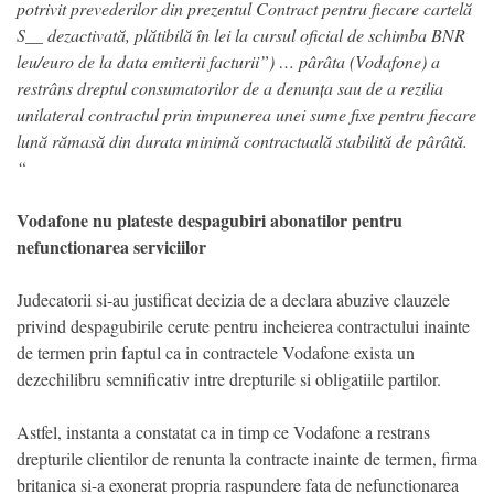
potrivit prevederilor din prezentul Contract pentru fiecare cartelă
S__ dezactivată, plătibilă în lei la cursul oficial de schimba BNR
leu/euro de la data emiterii facturii”) … pârâta (Vodafone) a
restrâns dreptul consumatorilor de a denunța sau de a rezilia
unilateral contractul prin impunerea unei sume fixe pentru fiecare
lună rămasă din durata minimă contractuală stabilită de pârâtă.
“
Vodafone nu plateste despagubiri abonatilor pentru
nefunctionarea serviciilor
Judecatorii si-au justificat decizia de a declara abuzive clauzele
privind despagubirile cerute pentru incheierea contractului inainte
de termen prin faptul ca in contractele Vodafone exista un
dezechilibru semnificativ intre drepturile si obligatiile partilor.
Astfel, instanta a constatat ca in timp ce Vodafone a restrans
drepturile clientilor de renunta la contracte inainte de termen, firma
britanica si-a exonerat propria raspundere fata de nefunctionarea