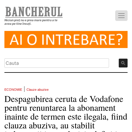
Niciun preț nu e prea mare pentru a te
avea pe tine însuți.
|
ECONOMIE
Clauze abuzive
Despagubirea ceruta de Vodafone
pentru renuntarea la abonament
inainte de termen este ilegala, fiind
clauza abuziva, au stabilit