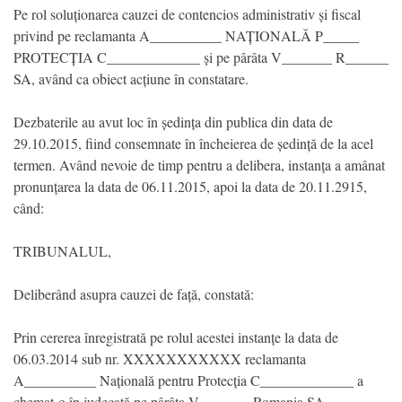
Pe rol soluționarea cauzei de contencios administrativ și fiscal
privind pe reclamanta A__________ NAȚIONALĂ P_____
PROTECȚIA C_____________ și pe pârâta V_______ R______
SA, având ca obiect acțiune în constatare.
Dezbaterile au avut loc în ședința din publica din data de
29.10.2015, fiind consemnate în încheierea de ședință de la acel
termen. Având nevoie de timp pentru a delibera, instanța a amânat
pronunțarea la data de 06.11.2015, apoi la data de 20.11.2915,
când:
TRIBUNALUL,
Deliberând asupra cauzei de față, constată:
Prin cererea înregistrată pe rolul acestei instanțe la data de
06.03.2014 sub nr. XXXXXXXXXXX reclamanta
A__________ Națională pentru Protecția C_____________ a
chemat-o în judecată pe pârâta V_______ Romania SA,