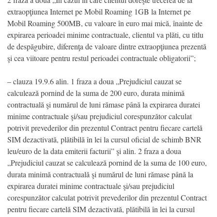
extraopţiunea Internet pe Mobil Roaming 1GB la Internet pe
Mobil Roaming 500MB, cu valoare în euro mai mică, înainte de
expirarea perioadei minime contractuale, clientul va plăti, cu titlu
de despăgubire, diferenţa de valoare dintre extraopţiunea prezentă
şi cea viitoare pentru restul perioadei contractuale obligatorii”;
– clauza 19.9.6 alin. 1 fraza a doua „Prejudiciul cauzat se
calculează pornind de la suma de 200 euro, durata minimă
contractuală şi numărul de luni rămase până la expirarea duratei
minime contractuale şi/sau prejudiciul corespunzător calculat
potrivit prevederilor din prezentul Contract pentru fiecare cartelă
SIM dezactivată, plătibilă în lei la cursul oficial de schimb BNR
leu/euro de la data emiterii facturii” şi alin. 2 fraza a doua
„Prejudiciul cauzat se calculează pornind de la suma de 100 euro,
durata minimă contractuală şi numărul de luni rămase până la
expirarea duratei minime contractuale şi/sau prejudiciul
corespunzător calculat potrivit prevederilor din prezentul Contract
pentru fiecare cartelă SIM dezactivată, plătibilă în lei la cursul