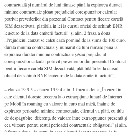
contractuală şi numărul de luni rămase până la expirarea duratei
minime contractuale şi/sau prejudiciul corespunzător calculat
potrivit prevederilor din prezentul Contract pentru fiecare cartelă
SIM dezactivată, plătibilă în lei la cursul oficial de schimb BNR
leu/euro de la data emiterii facturii” şi alin. 2 fraza a doua
„Prejudiciul cauzat se calculează pornind de la suma de 100 euro,
durata minimă contractuală şi numărul de luni rămase până la
expirarea duratei minime contractuale şi/sau prejudiciul
corespunzător calculat potrivit prevederilor din prezentul Contract
pentru fiecare cartelă SIM dezactivată, plătibilă în lei la cursul
oficial de schimb BNR leu/euro de la data emiterii facturii”;
– clauza 19.9.3 – clauza 19.9.4 alin. 1 fraza a doua „În cazul în
care clientul doreşte trecerea la o extraopţiune lunară de Internet
pe Mobil în roaming cu valoare în euro mai mică, înainte de
expirarea perioadei minime contractuale, clientul va plăti, cu titlu
de despăgubire, diferenţa de valoare între extraopţiunea prezentă şi
cea viitoare pentru restul perioadei contractuale obligatorii” şi alin.
2 fraza a doua „În cazul în care clientul doreşte trecerea de la