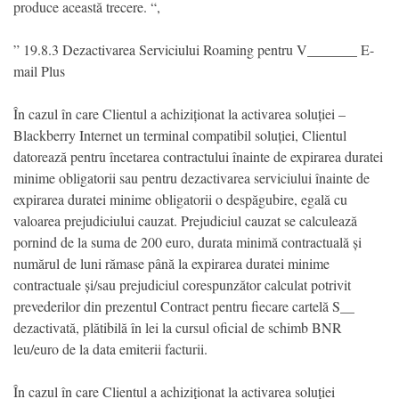
produce această trecere. “,
” 19.8.3 Dezactivarea Serviciului Roaming pentru V_______ E-
mail Plus
În cazul în care Clientul a achiziționat la activarea soluției –
Blackberry Internet un terminal compatibil soluției, Clientul
datorează pentru încetarea contractului înainte de expirarea duratei
minime obligatorii sau pentru dezactivarea serviciului înainte de
expirarea duratei minime obligatorii o despăgubire, egală cu
valoarea prejudiciului cauzat. Prejudiciul cauzat se calculează
pornind de la suma de 200 euro, durata minimă contractuală și
numărul de luni rămase până la expirarea duratei minime
contractuale și/sau prejudiciul corespunzător calculat potrivit
prevederilor din prezentul Contract pentru fiecare cartelă S__
dezactivată, plătibilă în lei la cursul oficial de schimb BNR
leu/euro de la data emiterii facturii.
În cazul în care Clientul a achiziționat la activarea soluției