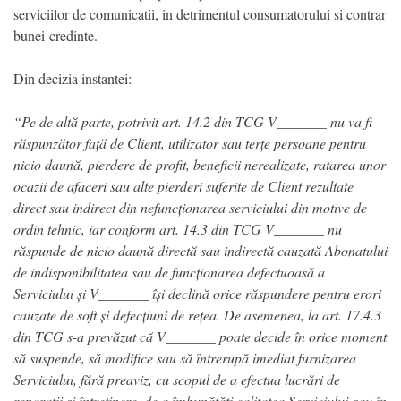
serviciilor de comunicatii, in detrimentul consumatorului si contrar
bunei-credinte.
Din decizia instantei:
“Pe de altă parte, potrivit art. 14.2 din TCG V_______ nu va fi
răspunzător față de Client, utilizator sau terțe persoane pentru
nicio daună, pierdere de profit, beneficii nerealizate, ratarea unor
ocazii de afaceri sau alte pierderi suferite de Client rezultate
direct sau indirect din nefuncționarea serviciului din motive de
ordin tehnic, iar conform art. 14.3 din TCG V_______ nu
răspunde de nicio daună directă sau indirectă cauzată Abonatului
de indisponibilitatea sau de funcționarea defectuoasă a
Serviciului și V_______ își declină orice răspundere pentru erori
cauzate de soft și defecțiuni de rețea. De asemenea, la art. 17.4.3
din TCG s-a prevăzut că V_______ poate decide în orice moment
să suspende, să modifice sau să întrerupă imediat furnizarea
Serviciului, fără preaviz, cu scopul de a efectua lucrări de
reparații și întreținere, de a îmbunătăți calitatea Serviciului sau în