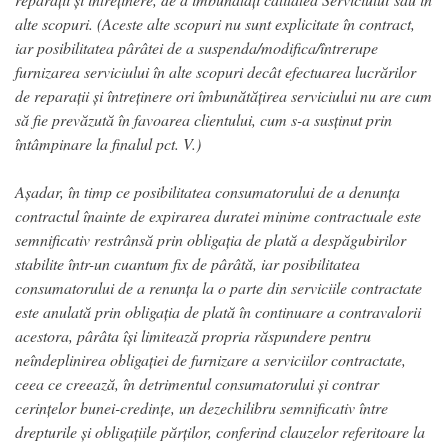
alte scopuri. (Aceste alte scopuri nu sunt explicitate în contract,
iar posibilitatea pârâtei de a suspenda/modifica/întrerupe
furnizarea serviciului în alte scopuri decât efectuarea lucrărilor
de reparații și întreținere ori îmbunătățirea serviciului nu are cum
să fie prevăzută în favoarea clientului, cum s-a susținut prin
întâmpinare la finalul pct. V.)
Așadar, în timp ce posibilitatea consumatorului de a denunța
contractul înainte de expirarea duratei minime contractuale este
semnificativ restrânsă prin obligația de plată a despăgubirilor
stabilite într-un cuantum fix de pârâtă, iar posibilitatea
consumatorului de a renunța la o parte din serviciile contractate
este anulată prin obligația de plată în continuare a contravalorii
acestora, pârâta își limitează propria răspundere pentru
neîndeplinirea obligației de furnizare a serviciilor contractate,
ceea ce creează, în detrimentul consumatorului și contrar
cerințelor bunei-credințe, un dezechilibru semnificativ între
drepturile și obligațiile părților, conferind clauzelor referitoare la