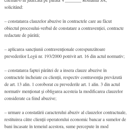
solicitând:
– constatarea clauzelor abuzive în contractele care au făcut
obiectul procesului-verbal de constatare a contravenției, contracte
redactate de pârâtă;
– aplicarea sancțiunii contravenționale corespunzătoare
prevederilor Legii nr. 193/2000 potrivit art. 16 din actul normativ;
– constatarea faptei pârâtei de a insera clauze abuzive în
contractele încheiate cu clienții, respectiv contravenția prevăzută
de art. 13 alin. 1 coroborat cu prevederile art. 1 alin. 3 din actul
normativ menționat și obligarea acesteia la modificarea clauzelor
considerate ca fiind abuzive;
– urmare a constatării caracterului abuziv al clauzelor contractuale,
restituirea către clienții operatorului economic bancar a sumelor de
bani încasate în temeiul acestora, sume percepute în mod