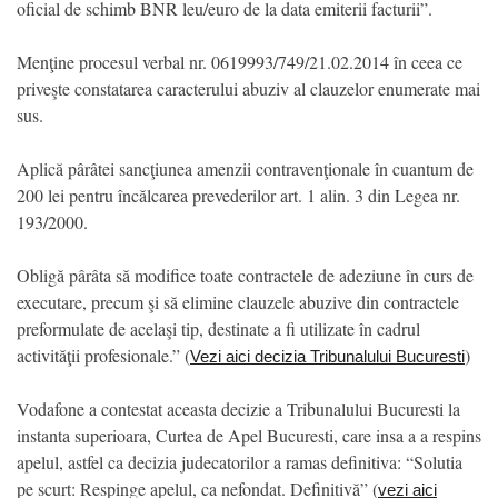
oficial de schimb BNR leu/euro de la data emiterii facturii”.
Menţine procesul verbal nr. 0619993/749/21.02.2014 în ceea ce
priveşte constatarea caracterului abuziv al clauzelor enumerate mai
sus.
Aplică pârâtei sancţiunea amenzii contravenţionale în cuantum de
200 lei pentru încălcarea prevederilor art. 1 alin. 3 din Legea nr.
193/2000.
Obligă pârâta să modifice toate contractele de adeziune în curs de
executare, precum şi să elimine clauzele abuzive din contractele
preformulate de acelaşi tip, destinate a fi utilizate în cadrul
activităţii profesionale.” (
)
Vezi aici decizia Tribunalului Bucuresti
Vodafone a contestat aceasta decizie a Tribunalului Bucuresti la
instanta superioara, Curtea de Apel Bucuresti, care insa a a respins
apelul, astfel ca decizia judecatorilor a ramas definitiva: “Solutia
pe scurt: Respinge apelul, ca nefondat. Definitivă” (
vezi aici