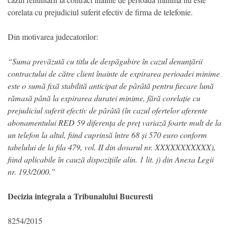
corelata cu prejudiciul suferit efectiv de firma de telefonie.
Din motivarea judecatorilor:
“Suma prevăzută cu titlu de despăgubire în cazul denunțării
contractului de către client înainte de expirarea perioadei minime
este o sumă fixă stabilită anticipat de pârâtă pentru fiecare lună
rămasă până la expirarea duratei minime, fără corelație cu
prejudiciul suferit efectiv de pârâtă (în cazul ofertelor aferente
abonamentului RED 59 diferența de preț variază foarte mult de la
un telefon la altul, fiind cuprinsă între 68 și 570 euro conform
tabelului de la fila 479, vol. II din dosarul nr. XXXXXXXXXXX),
fiind aplicabile în cauză dispozițiile alin. 1 lit. j) din Anexa Legii
nr. 193/2000.”
Decizia integrala a Tribunalului Bucuresti
8254/2015