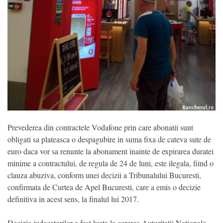
Prevederea din contractele Vodafone prin care abonatii sunt
obligati sa plateasca o despagubire in suma fixa de cateva sute de
euro daca vor sa renunte la abonament inainte de expirarea duratei
minime a contractului, de regula de 24 de luni, este ilegala, fiind o
clauza abuziva, conform unei decizii a Tribunalului Bucuresti,
confirmata de Curtea de Apel Bucuresti, care a emis o decizie
definitiva in acest sens, la finalul lui 2017.
Decizia judecatorilor a fost luata la cererea Autoritatii Nationale