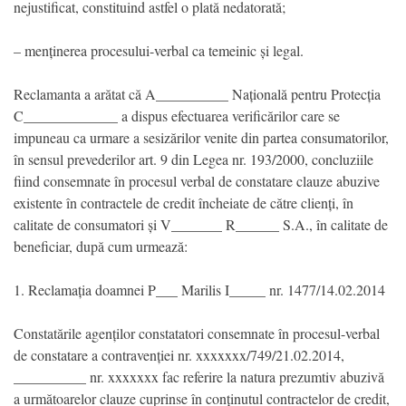
nejustificat, constituind astfel o plată nedatorată;
– menținerea procesului-verbal ca temeinic și legal.
Reclamanta a arătat că A__________ Națională pentru Protecția
C_____________ a dispus efectuarea verificărilor care se
impuneau ca urmare a sesizărilor venite din partea consumatorilor,
în sensul prevederilor art. 9 din Legea nr. 193/2000, concluziile
fiind consemnate în procesul verbal de constatare clauze abuzive
existente în contractele de credit încheiate de către clienți, în
calitate de consumatori și V_______ R______ S.A., în calitate de
beneficiar, după cum urmează:
1. Reclamația doamnei P___ Marilis I_____ nr. 1477/14.02.2014
Constatările agenților constatatori consemnate în procesul-verbal
de constatare a contravenției nr. xxxxxxx/749/21.02.2014,
__________ nr. xxxxxxx fac referire la natura prezumtiv abuzivă
a următoarelor clauze cuprinse în conținutul contractelor de credit,