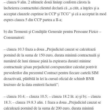
– clauza 9 alin. 2 ultimele două liniuţe conform cărora la
încheierea contractului clientul declară că „a citit, a înţeles şi a
acceptat clauzele cuprinse în CCP şi TCG” şi că a acceptat în mod
expres clauza 5 din CCP partea a II-a;
b) din Termenii şi Condiţiile Generale pentru Persoane Fizice –
Consumatori:
– clauza 10.3 fraza a doua „Prejudiciul cauzat se calculează
pornind de la suma de 150 euro, durata minimă contractuală şi
numărul de luni rămase până la expirarea duratei minime
contractuale şi/sau prejudiciul corespunzător calculat potrivit
prevederilor din prezentul Contract pentru fiecare cartelă SIM
dezactivată, plătibilă în lei la cursul oficial de schimb BNR
leu/euro de la data emiterii facturii”;
– clauza 10.4; – clauza 10.5; – clauza 18.2 lit. a) şi b); – clauza
18.3; – clauza 19.8.3 alin. 1 fraza a doua „Prejudiciul cauzat se
calculează pornind de la suma de 200 euro, durata minimă