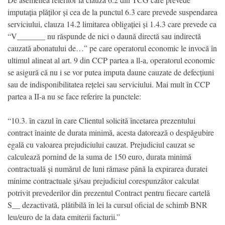
imputația plăților și cea de la punctul 6.3 care prevede suspendarea
serviciului, clauza 14.2 limitarea obligației și 1.4.3 care prevede ca
“V_______ nu răspunde de nici o daună directă sau indirectă
cauzată abonatului de…” pe care operatorul economic le invocă în
ultimul alineat al art. 9 din CCP partea a ll-a, operatorul economic
se asigură că nu i se vor putea imputa daune cauzate de defecțiuni
sau de indisponibilitatea rețelei sau serviciului. Mai mult în CCP
partea a II-a nu se face referire la punctele:
“10.3. în cazul în care Clientul solicită încetarea prezentului
contract înainte de durata minimă, acesta datorează o despăgubire
egală cu valoarea prejudiciului cauzat. Prejudiciul cauzat se
calculează pornind de la suma de 150 euro, durata minimă
contractuală și numărul de luni rămase până la expirarea duratei
minime contractuale și/sau prejudiciul corespunzător calculat
potrivit prevederilor din prezentul Contract pentru fiecare cartelă
S__ dezactivată, plătibilă în lei la cursul oficial de schimb BNR
leu/euro de la data emiterii facturii.”