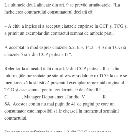
La ultimele două alineate din art. 9 se prevăd următoarele: “La
încheierea contractului consumatorul declară că:
– A citit, a înțeles și a acceptat clauzele cuprinse în CCP și TCG și
a primit un exemplar din contractul semnat de ambele părți,
A acceptat în mod expres clauzele 6.2, 6.3, 14.2, 14.3 din TCG și
clauzele 5 și 7 din CCP partea a II “.
Referitor la alineatul întâi din art. 9 din CCP partea a ll-a – din
informațiile prezentate pe site-ul www.vodafone.ro TCG la care se
menționează la sfârșit că prezentul exemplar reprezintă originalul
TCG și este semnat pentru conformitate de către dl L_____
C______, Manager Departament Juridic, V_______ R______
SA. Acestea conțin nu mai puțin de 41 de pagini pe care un
consumator este imposibil să le citească în momentul semnării
contractului.
De asemenea referitor la clauza 6.2 din TCG care prevede