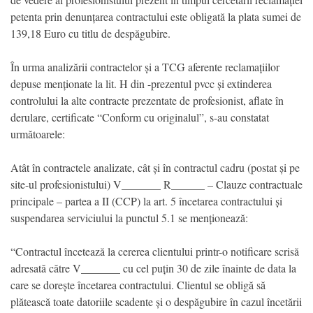
petenta prin denunțarea contractului este obligată la plata sumei de
139,18 Euro cu titlu de despăgubire.
În urma analizării contractelor și a TCG aferente reclamațiilor
depuse menționate la lit. H din -prezentul pvcc și extinderea
controlului la alte contracte prezentate de profesionist, aflate în
derulare, certificate “Conform cu originalul”, s-au constatat
următoarele:
Atât în contractele analizate, cât și în contractul cadru (postat și pe
site-ul profesionistului) V_______ R______ – Clauze contractuale
principale – partea a II (CCP) la art. 5 încetarea contractului și
suspendarea serviciului la punctul 5.1 se menționează:
“Contractul încetează la cererea clientului printr-o notificare scrisă
adresată către V_______ cu cel puțin 30 de zile înainte de data la
care se dorește încetarea contractului. Clientul se obligă să
plătească toate datoriile scadente și o despăgubire în cazul încetării