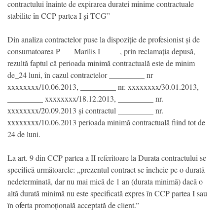
contractului înainte de expirarea duratei minime contractuale
stabilite în CCP partea I și TCG”
Din analiza contractelor puse la dispoziție de profesionist și de
consumatoarea P___ Marilis I_____, prin reclamația depusă,
rezultă faptul că perioada minimă contractuală este de minim
de_24 luni, în cazul contractelor _________ nr
xxxxxxxx/10.06.2013, _________ nr. xxxxxxxx/30.01.2013,
_________ xxxxxxxx/18.12.2013, _________ nr.
xxxxxxxx/20.09.2013 și contractul _________ nr.
xxxxxxxx/10.06.2013 perioada minimă contractuală fiind tot de
24 de luni.
La art. 9 din CCP partea a II referitoare la Durata contractului se
specifică următoarele: „prezentul contract se încheie pe o durată
nedeterminată, dar nu mai mică de 1 an (durata minimă) dacă o
altă durată minimă nu este specificată expres în CCP partea I sau
în oferta promoțională acceptată de client.”