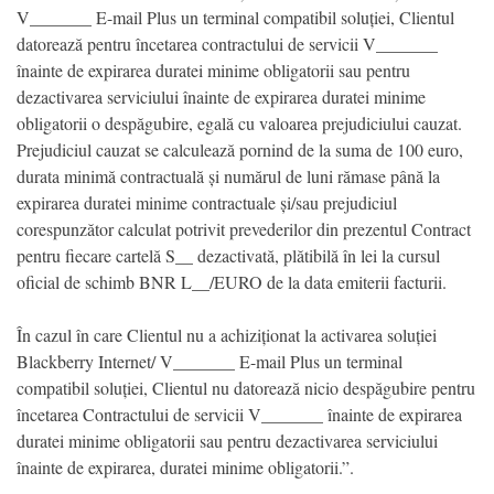
V_______ E-mail Plus un terminal compatibil soluției, Clientul
datorează pentru încetarea contractului de servicii V_______
înainte de expirarea duratei minime obligatorii sau pentru
dezactivarea serviciului înainte de expirarea duratei minime
obligatorii o despăgubire, egală cu valoarea prejudiciului cauzat.
Prejudiciul cauzat se calculează pornind de la suma de 100 euro,
durata minimă contractuală și numărul de luni rămase până la
expirarea duratei minime contractuale și/sau prejudiciul
corespunzător calculat potrivit prevederilor din prezentul Contract
pentru fiecare cartelă S__ dezactivată, plătibilă în lei la cursul
oficial de schimb BNR L__/EURO de la data emiterii facturii.
În cazul în care Clientul nu a achiziționat la activarea soluției
Blackberry Internet/ V_______ E-mail Plus un terminal
compatibil soluției, Clientul nu datorează nicio despăgubire pentru
încetarea Contractului de servicii V_______ înainte de expirarea
duratei minime obligatorii sau pentru dezactivarea serviciului
înainte de expirarea, duratei minime obligatorii.”.