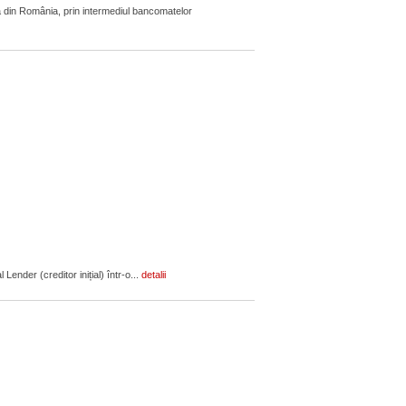
 din România, prin intermediul bancomatelor
ender (creditor inițial) într-o...
detalii