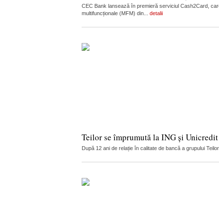
CEC Bank lansează în premieră serviciul Cash2Card, care
multifuncționale (MFM) din...
detalii
Teilor se împrumută la ING și Unicredit
După 12 ani de relație în calitate de bancă a grupului Teilo