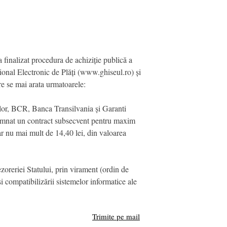
 finalizat procedura de achiziție publică a
ațional Electronic de Plăți (www.ghiseul.ro) și
re se mai arata urmatoarele:
ților, BCR, Banca Transilvania și Garanti
semnat un contract subsecvent pentru maxim
 nu mai mult de 14,40 lei, din valoarea
rezoreriei Statului, prin virament (ordin de
i compatibilizării sistemelor informatice ale
Trimite pe mail