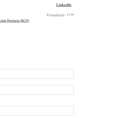
LinkedIn
Vizualizari:
3139
ciala Romana (BCR)