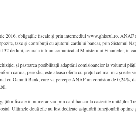
brie 2016, obligațiile fiscale și prin intermediul www.ghiseul.ro. ANAF a
impozite, taxe și contribuții cu ajutorul cardului bancar, prin Sistemul N
l 32 de luni, se arata intr-un comunicat al Ministerului Finantelor, in ca
iziției și păstrarea posibilității adaptării comisioanelor la volumul plă
m căruia, periodic, este aleasă oferta cu prețul cel mai mic și este 
emnat cu Garanti Bank, care va percepe ANAF un comision de 0,24%, dar
bil.
ligațiilor fiscale în numerar sau prin card bancar la casieriile unităților T
oștal. Ultimele două zile au fost dedicate asigurării funcționării optime ș