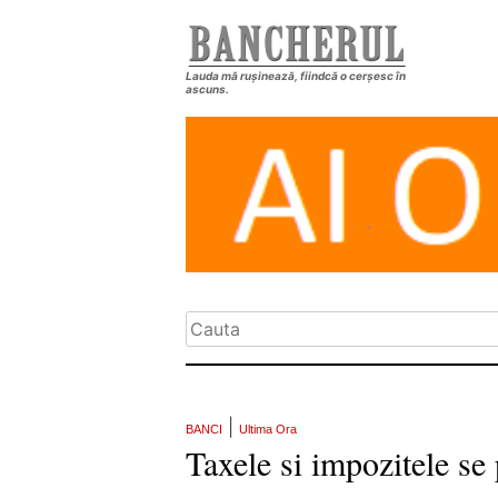
Lauda mă rușinează, fiindcă o cerșesc în
ascuns.
|
BANCI
Ultima Ora
Taxele si impozitele se