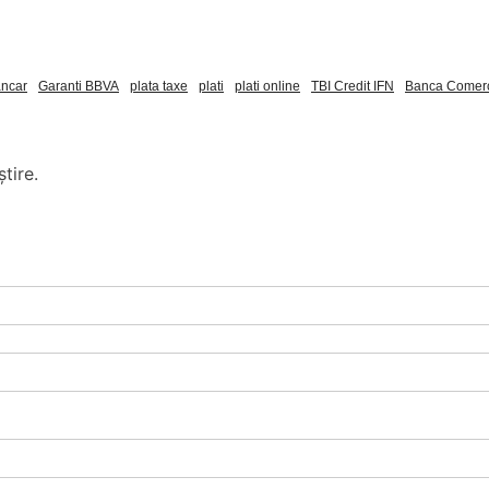
ancar
Garanti BBVA
plata taxe
plati
plati online
TBI Credit IFN
Banca Comer
tire.