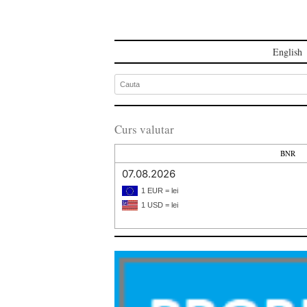
English
Curs valutar
BNR
07.08.2026
1 EUR = lei
1 USD = lei