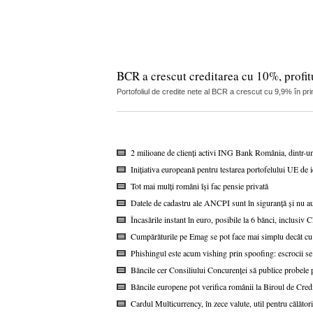
BCR a crescut creditarea cu 10%, profitu
Portofoliul de credite nete al BCR a crescut cu 9,9% în pri
2 milioane de clienți activi ING Bank România, dintr-u
Inițiativa europeană pentru testarea portofelului UE de i
Tot mai mulți români își fac pensie privată
Datele de cadastru ale ANCPI sunt în siguranță și nu au
Încasările instant în euro, posibile la 6 bănci, inclusi
Cumpărăturile pe Emag se pot face mai simplu decât cu
Phishingul este acum vishing prin spoofing: escrocii se
Băncile cer Consiliului Concurenței să publice probel
Băncile europene pot verifica românii la Biroul de Cred
Cardul Multicurrency, în zece valute, util pentru călătorii