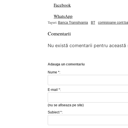
Facebook
WhatsApp
Taguri:
Banca Transilvania
BT
comisioane cont b
Comentarii
Nu există comentarii pentru această ș
Adauga un comentariu
Nume *:
E-mail *:
(nu se afiseaza pe site)
Subiect *: