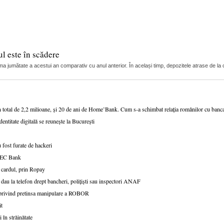
l este în scădere
ma jumătate a acestui an comparativ cu anul anterior. În același timp, depozitele atrase de la c
n total de 2,2 milioane, și 20 de ani de Home’Bank. Cum s-a schimbat relația românilor cu ban
dentitate digitală se reunește la București
 fost furate de hackeri
v CEC Bank
 cardul, prin Ropay
 dau la telefon drept bancheri, polițiști sau inspectori ANAF
e privind pretinsa manipulare a ROBOR
it
 în străinătate