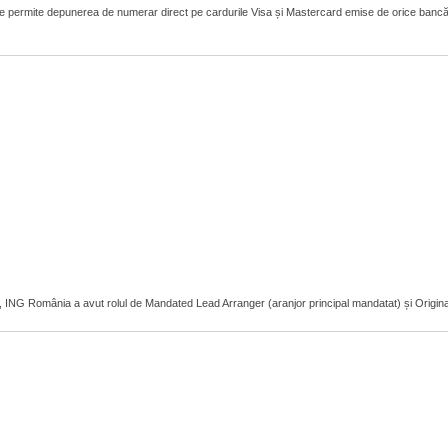
 permite depunerea de numerar direct pe cardurile Visa și Mastercard emise de orice bancă
r, ING România a avut rolul de Mandated Lead Arranger (aranjor principal mandatat) și Original L