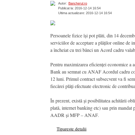
Autor:
Bancherul.ro
Publicat la: 2016-12-14 16:54
Ultima actualizare: 2016-12-14 16:54
Persoanele fizice își pot plăti, din 14 decem
serviciilor de acceptare a plăților online de 
a încheiat cu trei bănci un Acord cadru valabi
Pentru maximizarea eficienței economice a ach
Bank au semnat cu ANAF Acordul cadru confor
12 luni. Primul contract subsecvent va fi s
fiecărei plăți efectuate electronic de contribua
În prezent, există și posibilitatea achitării ob
plată, internet banking etc) sau prin mandat p
AADR și MFP – ANAF.
Tipareste detalii