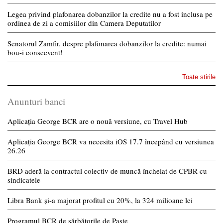
Legea privind plafonarea dobanzilor la credite nu a fost inclusa pe
ordinea de zi a comisiilor din Camera Deputatilor
Senatorul Zamfir, despre plafonarea dobanzilor la credite: numai
bou-i consecvent!
Toate stirile
Anunturi banci
Aplicația George BCR are o nouă versiune, cu Travel Hub
Aplicația George BCR va necesita iOS 17.7 începând cu versiunea
26.26
BRD aderă la contractul colectiv de muncă încheiat de CPBR cu
sindicatele
Libra Bank și-a majorat profitul cu 20%, la 324 milioane lei
Programul BCR de sărbătorile de Paște