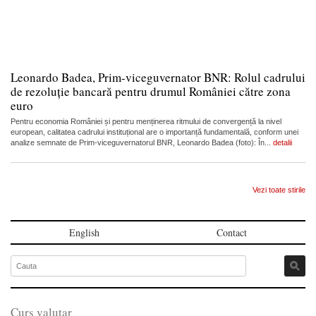
Leonardo Badea, Prim-viceguvernator BNR: Rolul cadrului
de rezoluție bancară pentru drumul României către zona
euro
Pentru economia României și pentru menținerea ritmului de convergență la nivel
european, calitatea cadrului instituțional are o importanță fundamentală, conform unei
analize semnate de Prim-viceguvernatorul BNR, Leonardo Badea (foto): În...
detalii
Vezi toate stirile
English
Contact
Curs valutar