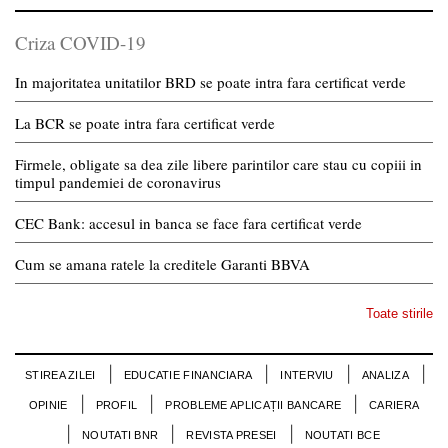
Criza COVID-19
In majoritatea unitatilor BRD se poate intra fara certificat verde
La BCR se poate intra fara certificat verde
Firmele, obligate sa dea zile libere parintilor care stau cu copiii in
timpul pandemiei de coronavirus
CEC Bank: accesul in banca se face fara certificat verde
Cum se amana ratele la creditele Garanti BBVA
Toate stirile
STIREA ZILEI
EDUCATIE FINANCIARA
INTERVIU
ANALIZA
OPINIE
PROFIL
PROBLEME APLICAȚII BANCARE
CARIERA
NOUTATI BNR
REVISTA PRESEI
NOUTATI BCE