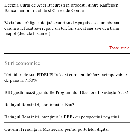
Decizia Curtii de Apel Bucuresti in procesul dintre Raiffeisen
Banca pentru Locuinte si Curtea de Conturi
Vodafone, obligata de judecatori sa despagubeasca un abonat
caruia a refuzat sa-i repare un telefon stricat sau sa-i dea banii
inapoi (decizia instantei)
Toate stirile
Stiri economice
Noi titluri de stat FIDELIS în lei și euro, cu dobânzi neimpozabile
de pânã la 7,50%
BID gestionează granturile Programului Diaspora Investește Acasă
Ratingul României, confirmat la Baa3
Ratingul României, menținut la BBB- cu perspectivă negativă
Guvernul renunță la Mastercard pentru portofelul digital