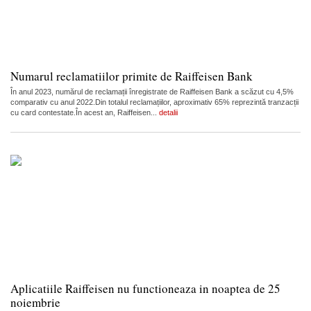
Numarul reclamatiilor primite de Raiffeisen Bank
În anul 2023, numărul de reclamații înregistrate de Raiffeisen Bank a scăzut cu 4,5%
comparativ cu anul 2022.Din totalul reclamațiilor, aproximativ 65% reprezintă tranzacții
cu card contestate.În acest an, Raiffeisen...
detalii
Aplicatiile Raiffeisen nu functioneaza in noaptea de 25
noiembrie