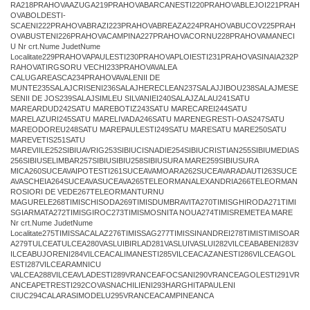
RA218PRAHOVAAZUGA219PRAHOVABARCANESTI220PRAHOVABLEJOI221PRAH
OVABOLDESTI-
SCAENI222PRAHOVABRAZI223PRAHOVABREAZA224PRAHOVABUCOV225PRAH
OVABUSTENI226PRAHOVACAMPINA227PRAHOVACORNU228PRAHOVAMANECI
U Nr crt.Nume JudetNume
Localitate229PRAHOVAPAULESTI230PRAHOVAPLOIESTI231PRAHOVASINAIA232P
RAHOVATIRGSORU VECHI233PRAHOVAVALEA
CALUGAREASCA234PRAHOVAVALENII DE
MUNTE235SALAJCRISENI236SALAJHERECLEAN237SALAJJIBOU238SALAJMESE
SENII DE JOS239SALAJSIMLEU SILVANIEI240SALAJZALAU241SATU
MAREARDUD242SATU MAREBOTIZ243SATU MARECAREI244SATU
MARELAZURI245SATU MARELIVADA246SATU MARENEGRESTI-OAS247SATU
MAREODOREU248SATU MAREPAULESTI249SATU MARESATU MARE250SATU
MAREVETIS251SATU
MAREVIILE252SIBIUAVRIG253SIBIUCISNADIE254SIBIUCRISTIAN255SIBIUMEDIAS
256SIBIUSELIMBAR257SIBIUSIBIU258SIBIUSURA MARE259SIBIUSURA
MICA260SUCEAVAIPOTESTI261SUCEAVAMOARA262SUCEAVARADAUTI263SUCE
AVASCHEIA264SUCEAVASUCEAVA265TELEORMANALEXANDRIA266TELEORMAN
ROSIORI DE VEDE267TELEORMANTURNU
MAGURELE268TIMISCHISODA269TIMISDUMBRAVITA270TIMISGHIRODA271TIMI
SGIARMATA272TIMISGIROC273TIMISMOSNITA NOUA274TIMISREMETEA MARE
Nr crt.Nume JudetNume
Localitate275TIMISSACALAZ276TIMISSAG277TIMISSINANDREI278TIMISTIMISOAR
A279TULCEATULCEA280VASLUIBIRLAD281VASLUIVASLUI282VILCEABABENI283V
ILCEABUJORENI284VILCEACALIMANESTI285VILCEACAZANESTI286VILCEAGOL
ESTI287VILCEARAMNICU
VALCEA288VILCEAVLADESTI289VRANCEAFOCSANI290VRANCEAGOLESTI291VR
ANCEAPETRESTI292COVASNACHILIENI293HARGHITAPAULENI
CIUC294CALARASIMODELU295VRANCEACAMPINEANCA