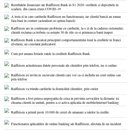
Rezultatele financiare ale Raiffeisen Bank in S1 2020: creditele si depozitele in
scadere, din cauza crizei COVID-19
A treia zi in care cardurile Raiffeisen nu functioneaza, iar clientii bancii au ramas
fara bani in conturi (actualizat cu opinia bancii)
Raiffeisen are in continuare probleme cu cardurile, la o zi de la caderea sistemului;
clientii reclama ca trebuie sa astepte 30 de zile sa-si primeasca banii inapoi
Raiffeisen Bank a incalcat principiul comportamentului loial la creditele in franci
elvetieni, au constatat judecatorii
Cum pot amana firmele ratele la creditele Raiffeisen Bank
Raiffeisen actualizeaza datele personale ale clientilor prin telefon, nu si online
Raiffeisen isi invita in sucursale clientii care vor sa-si inchida un cont online sau
prin telefon
Raiffeisen va trimite cardurile la domiciliul clientilor, prin curier
Raiffeisen a fost prinsa nepregatita de criza in privinta serviciilor la distanta: isi
cheama clientii in unitati, pentru a-si activa aplicatia de mobile/internet banking
Raiffeisen a primit peste 10.000 de cereri de amanare a ratelor la credite
Functionarea aplicatiilor de online banking ale Raiffeisen, afectata de un incident