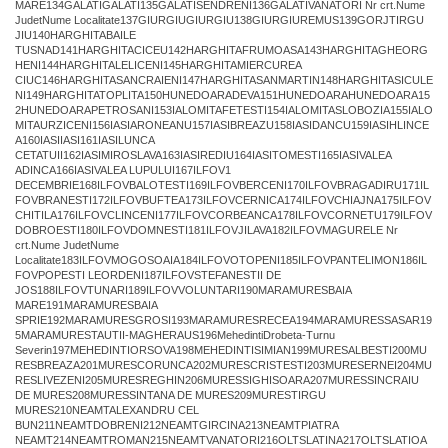
MARE134GALATIGALATI135GALATISENDRENI136GALATIVANATORI Nr crt.Nume
JudetNume Localitate137GIURGIUGIURGIU138GIURGIUREMUS139GORJTIRGU
JIU140HARGHITABAILE
TUSNAD141HARGHITACICEU142HARGHITAFRUMOASA143HARGHITAGHEORG
HENI144HARGHITALELICENI145HARGHITAMIERCUREA
CIUC146HARGHITASANCRAIENI147HARGHITASANMARTIN148HARGHITASICULE
NI149HARGHITATOPLITA150HUNEDOARADEVA151HUNEDOARAHUNEDOARA15
2HUNEDOARAPETROSANI153IALOMITAFETESTI154IALOMITASLOBOZIA155IALO
MITAURZICENI156IASIARONEANU157IASIBREAZU158IASIDANCU159IASIHLINCE
A160IASIIASI161IASILUNCA
CETATUII162IASIMIROSLAVA163IASIREDIU164IASITOMESTI165IASIVALEA
ADINCA166IASIVALEA LUPULUI167ILFOV1
DECEMBRIE168ILFOVBALOTESTI169ILFOVBERCENI170ILFOVBRAGADIRU171IL
FOVBRANESTI172ILFOVBUFTEA173ILFOVCERNICA174ILFOVCHIAJNA175ILFOV
CHITILA176ILFOVCLINCENI177ILFOVCORBEANCA178ILFOVCORNETU179ILFOV
DOBROESTI180ILFOVDOMNESTI181ILFOVJILAVA182ILFOVMAGURELE Nr
crt.Nume JudetNume
Localitate183ILFOVMOGOSOAIA184ILFOVOTOPENI185ILFOVPANTELIMON186IL
FOVPOPESTI LEORDENI187ILFOVSTEFANESTII DE
JOS188ILFOVTUNARI189ILFOVVOLUNTARI190MARAMURESBAIA
MARE191MARAMURESBAIA
SPRIE192MARAMURESGROSI193MARAMURESRECEA194MARAMURESSASAR19
5MARAMURESTAUTII-MAGHERAUS196MehedintiDrobeta-Turnu
Severin197MEHEDINTIORSOVA198MEHEDINTISIMIAN199MURESALBESTI200MU
RESBREAZA201MURESCORUNCA202MURESCRISTESTI203MURESERNEI204MU
RESLIVEZENI205MURESREGHIN206MURESSIGHISOARA207MURESSINCRAIU
DE MURES208MURESSINTANA DE MURES209MURESTIRGU
MURES210NEAMTALEXANDRU CEL
BUN211NEAMTDOBRENI212NEAMTGIRCINA213NEAMTPIATRA
NEAMT214NEAMTROMAN215NEAMTVANATORI216OLTSLATINA217OLTSLATIOA