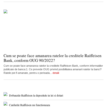
Cum se poate face amanarea ratelor la creditele Raiffeisen
Bank, conform OUG 90/2022?
Cum se poate face amanarea ratelor la creditele Raiffeisen Bank, conform informatiilor
publicate de banca:1. Ce prevede OUG privind posibilitatea amanarii ratelor la banci?
Ratele pot fi amanate, pentru o perioada...
detalii
Dobanzile Raiffeisen la depozitele in lei si dolari
Cardurile Raiffeisen nu functioneaza