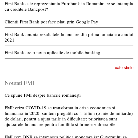
First Bank este reprezentanta Eurobank in Romania: ce se intampla
cu creditele Bancpost?
Clientii First Bank pot face plati prin Google Pay
First Bank anunta rezultatele financiare din prima jumatate a anului
2021
First Bank are o noua aplicatie de mobile banking
Toate stirile
Noutati FMI
Ce spune FMI despre băncile românești
FMI: criza COVID-19 se transforma in criza economica si
financiara in 2020, suntem pregatiti cu 1 trilion (o mie de miliarde)
de dolari, pentru a ajuta tarile in dificultate; prioritatea sunt
ajutoarele financiare pentru familiile si firmele vulnerabile
FMI cere BNR sa intareasca politica monetara iar Guvernului sa