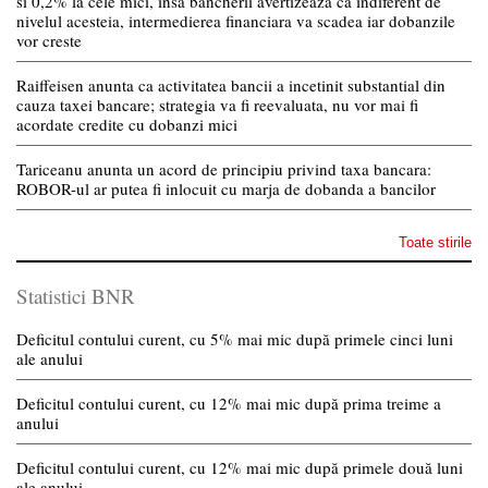
si 0,2% la cele mici, insa bancherii avertizeaza ca indiferent de
nivelul acesteia, intermedierea financiara va scadea iar dobanzile
vor creste
Raiffeisen anunta ca activitatea bancii a incetinit substantial din
cauza taxei bancare; strategia va fi reevaluata, nu vor mai fi
acordate credite cu dobanzi mici
Tariceanu anunta un acord de principiu privind taxa bancara:
ROBOR-ul ar putea fi inlocuit cu marja de dobanda a bancilor
Toate stirile
Statistici BNR
Deficitul contului curent, cu 5% mai mic după primele cinci luni
ale anului
Deficitul contului curent, cu 12% mai mic după prima treime a
anului
Deficitul contului curent, cu 12% mai mic după primele două luni
ale anului