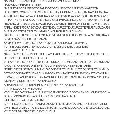
NASAUDGHINDA54BISTRITA-NASAUDSIGMIR55BISTRITA-
NASAUDUNIREA56BISTRITA-
NASAUDVIISOARA57BOTOSANIBOTOSANI58BOTOSANICATAMARESTI-
DEAL59BOTOSANICURTESTI60BOTOSANIHUDUM61BOTOSANIRACHITI62BRAIL
ABRAILA63BRAILACAZASU64BRASOVBRASOV65BRASOVCODLEA66BRASOVCR
ISTIAN67BRASOVFAGARAS68BRASOVGHIMBAV69BRASOVHARMAN70BRASOVP
REDEAL71BRASOVRASNOV72BRASOVSACELE73BRASOVSINPETRU74BRASOV
TARLUNGENI75BRASOVZARNESTI76BUCURESTIBUCURESTI77BUZAUBUZAU78
BUZAUCOSTESTI79BUZAUMARACINENI80BUZAURAMNICU
SARAT81BUZAUVADU PASII82BUZAUVERNESTI83CALARASICALARASI84CARAS-
SEVERINCARANSEBES85CARAS-
SEVERINRESITA86CLUJAPAHIDA87CLUJBACIU88CLUJCAMPIA
TURZII89CLUJCHINTENI90CLUJCIURILA Nr crt.Nume JudetNume
Localitate91CLUJCLUJ-
NAPOCA92CLUJDEJ93CLUJFELEACU94CLUJFLORESTI95CLUJGILAU96CLUJH
UEDIN97CLUJJUCU98CLUJMIHAI
VITEAZU99CLUJPOPESTI100CLUJTURDA101CONSTANTAAGIGEA102CONSTAN
TACONSTANTA103CONSTANTACUMPANA104CONSTANTAEFORIE
NORD105CONSTANTALUMINA106CONSTANTAMAMAIA107CONSTANTAMAMAIA-
SAT108CONSTANTAMANGALIA109CONSTANTAMEDGIDIA110CONSTANTAMIHAIL
KOGALNICEANU111CONSTANTAMURFATLAR112CONSTANTANAVODARI113CON
STANTAOVIDIU114CONSTANTAPOARTA
ALBA115CONSTANTATECHIRGHIOL116CONSTANTAVALU LUI
TRAIAN117CONSTANTAVAMA
VECHE118COVASNAARCUS119COVASNABODOC120COVASNACHICHIS121COVA
SNACOVASNA122COVASNAILIENI123COVASNASFINTU
GHEORGHE124COVASNATARGU
SECUIESC125DIMBOVITAANINOASA126DIMBOVITARAZVAD127DIMBOVITATIRG
OVISTE128DIMBOVITATITU129DIMBOVITAULMI130DOLJCARCEA131DOLJCRAIO
VA132DOLJGHERCESTI133DOLJMALU