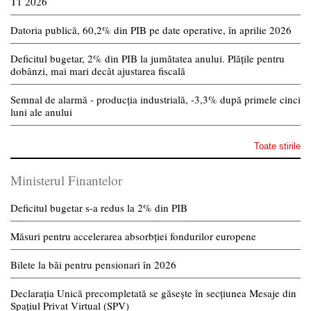
T1 2026
Datoria publică, 60,2% din PIB pe date operative, în aprilie 2026
Deficitul bugetar, 2% din PIB la jumătatea anului. Plățile pentru
dobânzi, mai mari decât ajustarea fiscală
Semnal de alarmă - producția industrială, -3,3% după primele cinci
luni ale anului
Toate stirile
Ministerul Finantelor
Deficitul bugetar s-a redus la 2% din PIB
Măsuri pentru accelerarea absorbției fondurilor europene
Bilete la băi pentru pensionari în 2026
Declarația Unică precompletată se găsește în secțiunea Mesaje din
Spațiul Privat Virtual (SPV)