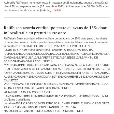
Aplicatiile Raiffeisen nu functioneaza in noaptea de 25 noiembrie, anunta banca:Dragi
clienți,
În noaptea aceasta (25 noiembrie 2022), în intervalul orar 00:00 - 3:00, vom
derula o acțiune de mentenanță.Astfel,...
detalii
Raiffeisen acorda credite ipotecare cu avans de 15% doar
in localitatile cu preturi in crestere
Raiffeisen Bank acorda credite imobiliare cu un avans de 15% doar pentru locuintele
din anumite orase, cu indice pozitiv de evolutie a pietei imobiliare, mai exact cu preturi
in crestere:LOCALITATI CU UN INDICE POZITIV DE EVOLUTIE A PIETEI
IMOBILIARENr crt.Nume JudetNume Localitate1ALBAAIUD2ALBAALBA
IULIA3ALBABLAJ4ALBACIUGUD5ALBACUGIR6ALBAIGHIU7ALBALANCRAM8ALBA
OARDA9ALBAPACLISA10ALBAPETRESTI11ALBASEBES12ALBAVINTU DE
JOS13ARADARAD14ARADCHISINEU-
CRIS15ARADINEU16ARADLIPOVA17ARADPECICA18ARADVLADIMIRESCU19ARG
ESALBOTA20ARGESBASCOV21ARGESBRADU22ARGESMARACINENI23ARGESM
IOVENI24ARGESMOSOAIA25ARGESPITESTI26ARGESSTEFANESTI27BACAUBAC
AU28BACAUCASIN29BACAUCOMANESTI30BACAUHEMEIUS31BACAUHOLT32BA
CAULETEA
VECHE33BACAULILIECI34BACAUMARGINENI35BACAUMOINESTI36BACAUNICOL
AE BALCESCU37BACAUSAUCESTI38BACAUTIRGU
OCNA39BIHORALESD40BIHORBAILE
FELIX41BIHORBIHARIA42BIHORINEU43BIHORMARGHITA44BIHORNOJORID Nr
crt.Nume JudetNume
Localitate45BIHORORADEA46BIHOROSORHEI47BIHORPALEU48BIHORSALONTA
49BIHORSANMARTIN50BIHORSINTANDREI51BISTRITA-
NASAUDBECLEAN52BISTRITA-NASAUDBISTRITA53BISTRITA-