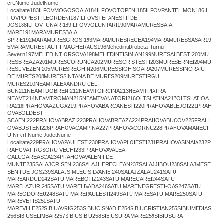
crt.Nume JudetNume
Localitate183ILFOVMOGOSOAIA184ILFOVOTOPENI185ILFOVPANTELIMON186IL
FOVPOPESTI LEORDENI187ILFOVSTEFANESTII DE
JOS188ILFOVTUNARI189ILFOVVOLUNTARI190MARAMURESBAIA
MARE191MARAMURESBAIA
SPRIE192MARAMURESGROSI193MARAMURESRECEA194MARAMURESSASAR19
5MARAMURESTAUTII-MAGHERAUS196MehedintiDrobeta-Turnu
Severin197MEHEDINTIORSOVA198MEHEDINTISIMIAN199MURESALBESTI200MU
RESBREAZA201MURESCORUNCA202MURESCRISTESTI203MURESERNEI204MU
RESLIVEZENI205MURESREGHIN206MURESSIGHISOARA207MURESSINCRAIU
DE MURES208MURESSINTANA DE MURES209MURESTIRGU
MURES210NEAMTALEXANDRU CEL
BUN211NEAMTDOBRENI212NEAMTGIRCINA213NEAMTPIATRA
NEAMT214NEAMTROMAN215NEAMTVANATORI216OLTSLATINA217OLTSLATIOA
RA218PRAHOVAAZUGA219PRAHOVABARCANESTI220PRAHOVABLEJOI221PRAH
OVABOLDESTI-
SCAENI222PRAHOVABRAZI223PRAHOVABREAZA224PRAHOVABUCOV225PRAH
OVABUSTENI226PRAHOVACAMPINA227PRAHOVACORNU228PRAHOVAMANECI
U Nr crt.Nume JudetNume
Localitate229PRAHOVAPAULESTI230PRAHOVAPLOIESTI231PRAHOVASINAIA232P
RAHOVATIRGSORU VECHI233PRAHOVAVALEA
CALUGAREASCA234PRAHOVAVALENII DE
MUNTE235SALAJCRISENI236SALAJHERECLEAN237SALAJJIBOU238SALAJMESE
SENII DE JOS239SALAJSIMLEU SILVANIEI240SALAJZALAU241SATU
MAREARDUD242SATU MAREBOTIZ243SATU MARECAREI244SATU
MARELAZURI245SATU MARELIVADA246SATU MARENEGRESTI-OAS247SATU
MAREODOREU248SATU MAREPAULESTI249SATU MARESATU MARE250SATU
MAREVETIS251SATU
MAREVIILE252SIBIUAVRIG253SIBIUCISNADIE254SIBIUCRISTIAN255SIBIUMEDIAS
256SIBIUSELIMBAR257SIBIUSIBIU258SIBIUSURA MARE259SIBIUSURA