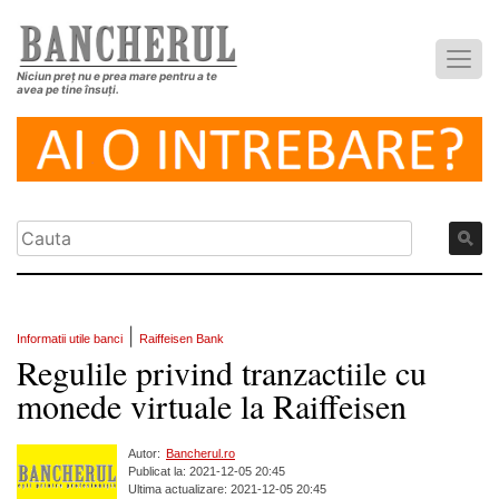
Niciun preț nu e prea mare pentru a te
avea pe tine însuți.
|
Informatii utile banci
Raiffeisen Bank
Regulile privind tranzactiile cu
monede virtuale la Raiffeisen
Autor:
Bancherul.ro
Publicat la: 2021-12-05 20:45
Ultima actualizare: 2021-12-05 20:45