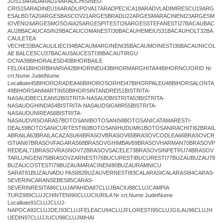
JOS13ARADARAD14ARADCHISINEU-
CRIS15ARADINEU16ARADLIPOVA17ARADPECICA18ARADVLADIMIRESCU19ARG
ESALBOTA20ARGESBASCOV21ARGESBRADU22ARGESMARACINENI23ARGESM
IOVENI24ARGESMOSOAIA25ARGESPITESTI26ARGESSTEFANESTI27BACAUBAC
AU28BACAUCASIN29BACAUCOMANESTI30BACAUHEMEIUS31BACAUHOLT32BA
CAULETEA
VECHE33BACAULILIECI34BACAUMARGINENI35BACAUMOINESTI36BACAUNICOL
AE BALCESCU37BACAUSAUCESTI38BACAUTIRGU
OCNA39BIHORALESD40BIHORBAILE
FELIX41BIHORBIHARIA42BIHORINEU43BIHORMARGHITA44BIHORNOJORID Nr
crt.Nume JudetNume
Localitate45BIHORORADEA46BIHOROSORHEI47BIHORPALEU48BIHORSALONTA
49BIHORSANMARTIN50BIHORSINTANDREI51BISTRITA-
NASAUDBECLEAN52BISTRITA-NASAUDBISTRITA53BISTRITA-
NASAUDGHINDA54BISTRITA-NASAUDSIGMIR55BISTRITA-
NASAUDUNIREA56BISTRITA-
NASAUDVIISOARA57BOTOSANIBOTOSANI58BOTOSANICATAMARESTI-
DEAL59BOTOSANICURTESTI60BOTOSANIHUDUM61BOTOSANIRACHITI62BRAIL
ABRAILA63BRAILACAZASU64BRASOVBRASOV65BRASOVCODLEA66BRASOVCR
ISTIAN67BRASOVFAGARAS68BRASOVGHIMBAV69BRASOVHARMAN70BRASOVP
REDEAL71BRASOVRASNOV72BRASOVSACELE73BRASOVSINPETRU74BRASOV
TARLUNGENI75BRASOVZARNESTI76BUCURESTIBUCURESTI77BUZAUBUZAU78
BUZAUCOSTESTI79BUZAUMARACINENI80BUZAURAMNICU
SARAT81BUZAUVADU PASII82BUZAUVERNESTI83CALARASICALARASI84CARAS-
SEVERINCARANSEBES85CARAS-
SEVERINRESITA86CLUJAPAHIDA87CLUJBACIU88CLUJCAMPIA
TURZII89CLUJCHINTENI90CLUJCIURILA Nr crt.Nume JudetNume
Localitate91CLUJCLUJ-
NAPOCA92CLUJDEJ93CLUJFELEACU94CLUJFLORESTI95CLUJGILAU96CLUJH
UEDIN97CLUJJUCU98CLUJMIHAI