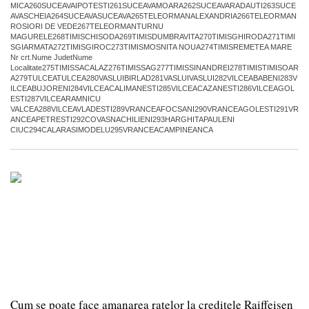
MICA260SUCEAVAIPOTESTI261SUCEAVAMOARA262SUCEAVARADAUTI263SUCE
AVASCHEIA264SUCEAVASUCEAVA265TELEORMANALEXANDRIA266TELEORMAN
ROSIORI DE VEDE267TELEORMANTURNU
MAGURELE268TIMISCHISODA269TIMISDUMBRAVITA270TIMISGHIRODA271TIMI
SGIARMATA272TIMISGIROC273TIMISMOSNITA NOUA274TIMISREMETEA MARE
Nr crt.Nume JudetNume
Localitate275TIMISSACALAZ276TIMISSAG277TIMISSINANDREI278TIMISTIMISOAR
A279TULCEATULCEA280VASLUIBIRLAD281VASLUIVASLUI282VILCEABABENI283V
ILCEABUJORENI284VILCEACALIMANESTI285VILCEACAZANESTI286VILCEAGOL
ESTI287VILCEARAMNICU
VALCEA288VILCEAVLADESTI289VRANCEAFOCSANI290VRANCEAGOLESTI291VR
ANCEAPETRESTI292COVASNACHILIENI293HARGHITAPAULENI
CIUC294CALARASIMODELU295VRANCEACAMPINEANCA
Cum se poate face amanarea ratelor la creditele Raiffeisen