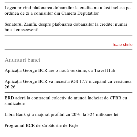
Legea privind plafonarea dobanzilor la credite nu a fost inclusa pe
ordinea de zi a comisiilor din Camera Deputatilor
Senatorul Zamfir, despre plafonarea dobanzilor la credite: numai
bou-i consecvent!
Toate stirile
Anunturi banci
Aplicația George BCR are o nouă versiune, cu Travel Hub
Aplicația George BCR va necesita iOS 17.7 începând cu versiunea
26.26
BRD aderă la contractul colectiv de muncă încheiat de CPBR cu
sindicatele
Libra Bank și-a majorat profitul cu 20%, la 324 milioane lei
Programul BCR de sărbătorile de Paște