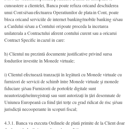
cunoastere a clientelei, Banca poate refuza oricand deschiderea
unui Cont si/sau efectuarea Operatiunilor de plata in Cont, poate
bloca oricand serviciile de internet banking/mobile banking si/sau
a Cardului si/sau a Contului ori poate proceda la incetarea
unilaterala a Contractului aferent contului curent sau a oricarui
Contract Specific in cazul in care:
h) Clientul nu prezintă documente justificative privind sursa
fondurilor investite în Monede virtuale;
i) Clientul efectuează tranzacții în legătură cu Monede virtuale cu
furnizori de servicii de schimb între Monede virtuale şi monede
fiduciare şi/sau Furnizorii de portofele digitale sunt
neautorizați/neînregistrați sau sunt autorizați în țări desemnate de
Uniunea Europeană ca fiind țări terțe cu grad ridicat de risc și/sau
jurisdicții necooperante în scopuri fiscal;
4.3.1. Banca va executa Ordinele de plată primite de la Client doar