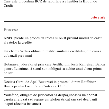
Care este procedura BCR de raportare a clientilor la Biroul de
Credit
Toate stirile
Procese
ANPC pierde un proces cu Intesa si ARB privind modul de calcul
al ratelor la credite
Un client Credius obtine in justitie anularea creditului, din cauza
dobanzii prea mari
Hotararea judecatoriei prin care Aedificium, fosta Raiffeisen Banca
pentru Locuinte, si statul sunt obligati sa achite unui client prima
de stat
Decizia Curtii de Apel Bucuresti in procesul dintre Raiffeisen
Banca pentru Locuinte si Curtea de Conturi
Vodafone, obligata de judecatori sa despagubeasca un abonat
caruia a refuzat sa-i repare un telefon stricat sau sa-i dea banii
inapoi (decizia instantei)