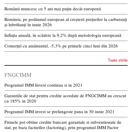
Românii muncesc cu 5 ani mai puțin decât europenii
România, pe podiumul european al creșterii prețurilor la carburanți
și lubrifianți în iunie 2026
Inflația anuală, în scădere la 9,2% după metodologia europeană
Comerțul cu amănuntul, -5,3% pe primele cinci luni din 2026
Toate stirile
FNGCIMM
Programul IMM Invest continua si in 2021
Garantiile de stat pentru credite acordate de FNGCIMM au crescut
cu 185% in 2020
Programul IMM invest se prelungeste pana in 30 iunie 2021
Firmele pot obtine credite bancare garantate si subventionate de
stat, pe baza facturilor (factoring), prin programul IMM Factor