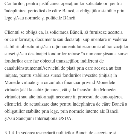
Conturilor, pentru justificarea operațiunilor solicitate ori pentru
îndeplinirea periodică de către Bancă, a obligațiilor stabilite prin
lege și/sau normele și politicile Băncii.
Clientul se obligă ca, la solicitarea Băncii, să furnizeze acesteia
orice informații, documente sau declarații suplimentare în vederea
stabilirii obiectului și/sau raționamentului economic al tranzacțiilor,
sursei și/sau destinației fondurilor retrase în numerar și/sau a sursei
fondurilor care fac obiectul tranzacțiilor, indiferent de
canalul/instrumentul/serviciul de plată prin care acestea au fost
inițiate, pentru stabilirea sursei fondurilor investite (inițial) în
Monede virtuale și a circuitului financiar privind Monedele
virtuale (atât la achiziționarea, cât și la încasări din Monede
virtuale) sau alte informații necesare în procesul de cunoașterea
clientelei, de actualizare date pentru îndeplinirea de către Bancă a
obligațiilor stabilite prin lege, prin normele interne ale Băncii
și/sau Sancțiuni Internaționale/SUA.
3.1.4 In vederea respectarii politicilor Bancii de acceptare si