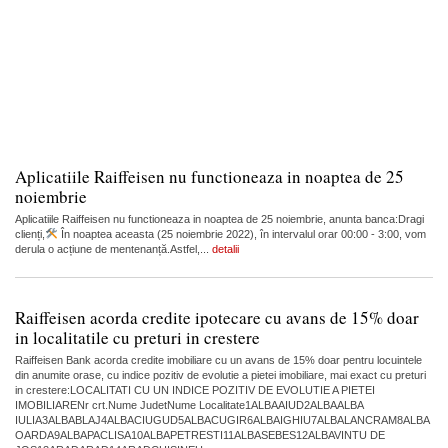
Aplicatiile Raiffeisen nu functioneaza in noaptea de 25
noiembrie
Aplicatiile Raiffeisen nu functioneaza in noaptea de 25 noiembrie, anunta banca:Dragi
clienți,
În noaptea aceasta (25 noiembrie 2022), în intervalul orar 00:00 - 3:00, vom
derula o acțiune de mentenanță.Astfel,...
detalii
Raiffeisen acorda credite ipotecare cu avans de 15% doar
in localitatile cu preturi in crestere
Raiffeisen Bank acorda credite imobiliare cu un avans de 15% doar pentru locuintele
din anumite orase, cu indice pozitiv de evolutie a pietei imobiliare, mai exact cu preturi
in crestere:LOCALITATI CU UN INDICE POZITIV DE EVOLUTIE A PIETEI
IMOBILIARENr crt.Nume JudetNume Localitate1ALBAAIUD2ALBAALBA
IULIA3ALBABLAJ4ALBACIUGUD5ALBACUGIR6ALBAIGHIU7ALBALANCRAM8ALBA
OARDA9ALBAPACLISA10ALBAPETRESTI11ALBASEBES12ALBAVINTU DE