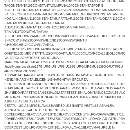
VITEAZU99CLUJPOPESTI100CLUJTURDA101CONSTANTAAGIGEA102CONSTAN
TACONSTANTA103CONSTANTACUMPANA104CONSTANTAEFORIE
NORD105CONSTANTALUMINA106CONSTANTAMAMAIA107CONSTANTAMAMAIA-
SAT108CONSTANTAMANGALIA109CONSTANTAMEDGIDIA110CONSTANTAMIHAIL
KOGALNICEANU111CONSTANTAMURFATLAR112CONSTANTANAVODARI113CON
STANTAOVIDIU114CONSTANTAPOARTA
ALBA115CONSTANTATECHIRGHIOL116CONSTANTAVALU LUI
TRAIAN117CONSTANTAVAMA
VECHE118COVASNAARCUS119COVASNABODOC120COVASNACHICHIS121COVA
SNACOVASNA122COVASNAILIENI123COVASNASFINTU
GHEORGHE124COVASNATARGU
SECUIESC125DIMBOVITAANINOASA126DIMBOVITARAZVAD127DIMBOVITATIRG
OVISTE128DIMBOVITATITU129DIMBOVITAULMI130DOLJCARCEA131DOLJCRAIO
VA132DOLJGHERCESTI133DOLJMALU
MARE134GALATIGALATI135GALATISENDRENI136GALATIVANATORI Nr crt.Nume
JudetNume Localitate137GIURGIUGIURGIU138GIURGIUREMUS139GORJTIRGU
JIU140HARGHITABAILE
TUSNAD141HARGHITACICEU142HARGHITAFRUMOASA143HARGHITAGHEORG
HENI144HARGHITALELICENI145HARGHITAMIERCUREA
CIUC146HARGHITASANCRAIENI147HARGHITASANMARTIN148HARGHITASICULE
NI149HARGHITATOPLITA150HUNEDOARADEVA151HUNEDOARAHUNEDOARA15
2HUNEDOARAPETROSANI153IALOMITAFETESTI154IALOMITASLOBOZIA155IALO
MITAURZICENI156IASIARONEANU157IASIBREAZU158IASIDANCU159IASIHLINCE
A160IASIIASI161IASILUNCA
CETATUII162IASIMIROSLAVA163IASIREDIU164IASITOMESTI165IASIVALEA
ADINCA166IASIVALEA LUPULUI167ILFOV1
DECEMBRIE168ILFOVBALOTESTI169ILFOVBERCENI170ILFOVBRAGADIRU171IL
FOVBRANESTI172ILFOVBUFTEA173ILFOVCERNICA174ILFOVCHIAJNA175ILFOV
CHITILA176ILFOVCLINCENI177ILFOVCORBEANCA178ILFOVCORNETU179ILFOV
DOBROESTI180ILFOVDOMNESTI181ILFOVJILAVA182ILFOVMAGURELE Nr