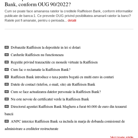
Bank, conform OUG 90/2022?
Cum se poate face amanarea ratelor la creditele Raiffeisen Bank, conform informatiilor
publicate de banca:1. Ce prevede OUG privind posibilitatea amanarii ratelor la banci?
Ratele pot fi amanate, pentru o perioada...
detalii
Dobanzile Raiffeisen la depozitele in lei si dolari
Cardurile Raiffeisen nu functioneaza
Regulile privind tranzactiile cu monede virtuale la Raiffeisen
Cum fac o reclamatie la Raiffeisen Bank?
Raiffeisen Bank introduce o taxa pentru bogatii cu multi euro in conturi
Datele de contact (telefon, e-mail, site) ale Raiffeisen Bank
Cum se face actualizarea datelor personale la Raiffeisen Bank?
Nu este nevoie de certificatul verde la Raiffeisen Bank
Directorul agentiei Raiffeisen Bank Magheru a furat 60.000 de euro din tezaurul
bancii
ANPC interzice Raiffeisen Bank sa includa in marja de dobanda comisionul de
administrare a creditelor restructurate
Vezi toate stirile