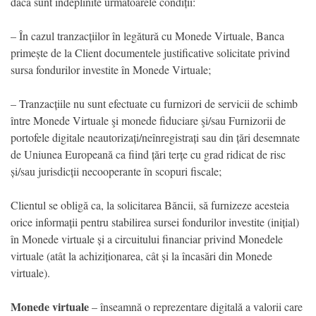
dacă sunt îndeplinite următoarele condiții:
– În cazul tranzacțiilor în legătură cu Monede Virtuale, Banca
primește de la Client documentele justificative solicitate privind
sursa fondurilor investite în Monede Virtuale;
– Tranzacțiile nu sunt efectuate cu furnizori de servicii de schimb
între Monede Virtuale şi monede fiduciare şi/sau Furnizorii de
portofele digitale neautorizați/neînregistrați sau din țări desemnate
de Uniunea Europeană ca fiind țări terțe cu grad ridicat de risc
și/sau jurisdicții necooperante în scopuri fiscale;
Clientul se obligă ca, la solicitarea Băncii, să furnizeze acesteia
orice informații pentru stabilirea sursei fondurilor investite (inițial)
în Monede virtuale și a circuitului financiar privind Monedele
virtuale (atât la achiziționarea, cât și la încasări din Monede
virtuale).
Monede virtuale
– înseamnă o reprezentare digitală a valorii care