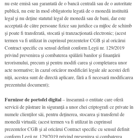
nu este emisă sau garantată de o bancă centrală sau de o autoritate
publică, nu este în mod obligatoriu legată de o monedă instituită
legal şi nu deține statutul legal de monedă sau de bani, dar este
acceptată de către persoane fizice sau juridice ca mijloc de schimb
şi poate fi transferată, stocată şi tranzacționată electronic; (acest
termen va fi utilizat în cuprinsul prezentelor CGB și al oricărui
Contract specific cu sensul definit conform Legii nr. 129/2019
privind prevenirea şi combaterea spălării banilor şi finanțării
terorismului, precum şi pentru modifi carea şi completarea unor
acte normative; în cazul oricăror modificări legale ale acestei defi
niții, acestea sunt de directă aplicare, fără a fi necesară modificarea
prezentului document);
Furnizor de portofel digital
– înseamnă o entitate care oferă
servicii de păstrare în siguranță a unor chei criptografi ce private în
numele clienților săi, pentru deținerea, stocarea şi transferul de
monedă virtuală; (acest termen va fi utilizat în cuprinsul
prezentelor CGB și al oricărui Contract specific cu sensul definit
conform Legii nr. 129/2019 privind prevenirea şi combaterea