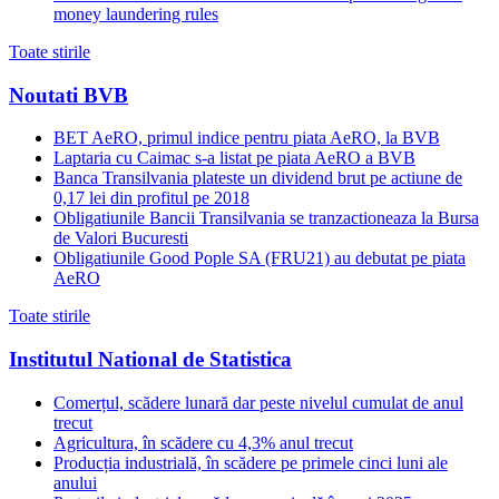
money laundering rules
Toate stirile
Noutati BVB
BET AeRO, primul indice pentru piata AeRO, la BVB
Laptaria cu Caimac s-a listat pe piata AeRO a BVB
Banca Transilvania plateste un dividend brut pe actiune de
0,17 lei din profitul pe 2018
Obligatiunile Bancii Transilvania se tranzactioneaza la Bursa
de Valori Bucuresti
Obligatiunile Good Pople SA (FRU21) au debutat pe piata
AeRO
Toate stirile
Institutul National de Statistica
Comerțul, scădere lunară dar peste nivelul cumulat de anul
trecut
Agricultura, în scădere cu 4,3% anul trecut
Producția industrială, în scădere pe primele cinci luni ale
anului