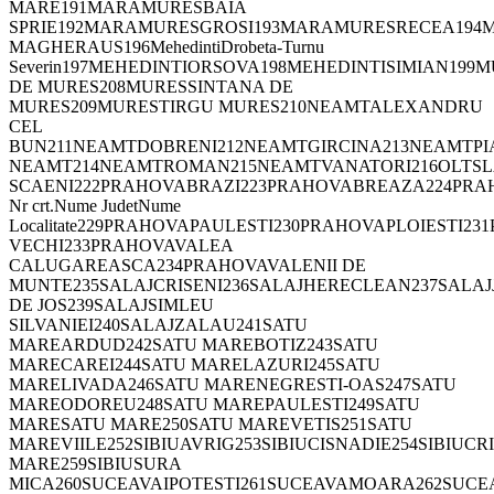
MARE191MARAMURESBAIA
SPRIE192MARAMURESGROSI193MARAMURESRECEA194
MAGHERAUS196MehedintiDrobeta-Turnu
Severin197MEHEDINTIORSOVA198MEHEDINTISIMIAN1
DE MURES208MURESSINTANA DE
MURES209MURESTIRGU MURES210NEAMTALEXANDRU
CEL
BUN211NEAMTDOBRENI212NEAMTGIRCINA213NEAMTPI
NEAMT214NEAMTROMAN215NEAMTVANATORI216OLTSLA
SCAENI222PRAHOVABRAZI223PRAHOVABREAZA224PR
Nr crt.Nume JudetNume
Localitate229PRAHOVAPAULESTI230PRAHOVAPLOIESTI
VECHI233PRAHOVAVALEA
CALUGAREASCA234PRAHOVAVALENII DE
MUNTE235SALAJCRISENI236SALAJHERECLEAN237SALAJ
DE JOS239SALAJSIMLEU
SILVANIEI240SALAJZALAU241SATU
MAREARDUD242SATU MAREBOTIZ243SATU
MARECAREI244SATU MARELAZURI245SATU
MARELIVADA246SATU MARENEGRESTI-OAS247SATU
MAREODOREU248SATU MAREPAULESTI249SATU
MARESATU MARE250SATU MAREVETIS251SATU
MAREVIILE252SIBIUAVRIG253SIBIUCISNADIE254SIBIUCR
MARE259SIBIUSURA
MICA260SUCEAVAIPOTESTI261SUCEAVAMOARA262SUC