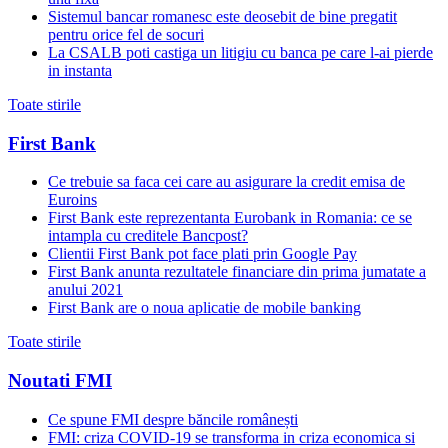
Sistemul bancar romanesc este deosebit de bine pregatit
pentru orice fel de socuri
La CSALB poti castiga un litigiu cu banca pe care l-ai pierde
in instanta
Toate stirile
First Bank
Ce trebuie sa faca cei care au asigurare la credit emisa de
Euroins
First Bank este reprezentanta Eurobank in Romania: ce se
intampla cu creditele Bancpost?
Clientii First Bank pot face plati prin Google Pay
First Bank anunta rezultatele financiare din prima jumatate a
anului 2021
First Bank are o noua aplicatie de mobile banking
Toate stirile
Noutati FMI
Ce spune FMI despre băncile românești
FMI: criza COVID-19 se transforma in criza economica si