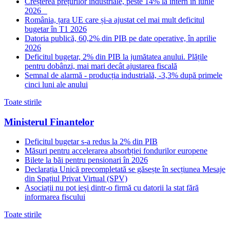
Creșterea prețurilor industriale, peste 14% la intern în iunie
2026
România, țara UE care și-a ajustat cel mai mult deficitul
bugetar în T1 2026
Datoria publică, 60,2% din PIB pe date operative, în aprilie
2026
Deficitul bugetar, 2% din PIB la jumătatea anului. Plățile
pentru dobânzi, mai mari decât ajustarea fiscală
Semnal de alarmă - producția industrială, -3,3% după primele
cinci luni ale anului
Toate stirile
Ministerul Finantelor
Deficitul bugetar s-a redus la 2% din PIB
Măsuri pentru accelerarea absorbției fondurilor europene
Bilete la băi pentru pensionari în 2026
Declarația Unică precompletată se găsește în secțiunea Mesaje
din Spațiul Privat Virtual (SPV)
Asociații nu pot ieși dintr-o firmă cu datorii la stat fără
informarea fiscului
Toate stirile