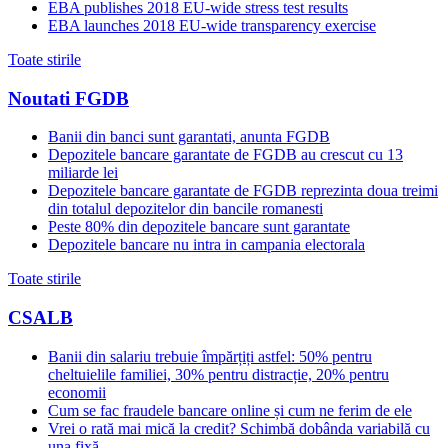
EBA publishes 2018 EU-wide stress test results
EBA launches 2018 EU-wide transparency exercise
Toate stirile
Noutati FGDB
Banii din banci sunt garantati, anunta FGDB
Depozitele bancare garantate de FGDB au crescut cu 13
miliarde lei
Depozitele bancare garantate de FGDB reprezinta doua treimi
din totalul depozitelor din bancile romanesti
Peste 80% din depozitele bancare sunt garantate
Depozitele bancare nu intra in campania electorala
Toate stirile
CSALB
Banii din salariu trebuie împărțiți astfel: 50% pentru
cheltuielile familiei, 30% pentru distracție, 20% pentru
economii
Cum se fac fraudele bancare online și cum ne ferim de ele
Vrei o rată mai mică la credit? Schimbă dobânda variabilă cu
una fixă