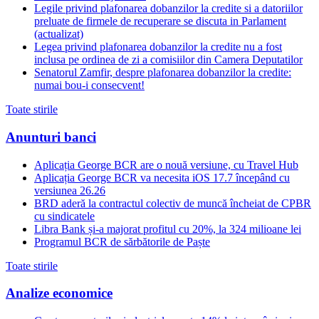
Legile privind plafonarea dobanzilor la credite si a datoriilor
preluate de firmele de recuperare se discuta in Parlament
(actualizat)
Legea privind plafonarea dobanzilor la credite nu a fost
inclusa pe ordinea de zi a comisiilor din Camera Deputatilor
Senatorul Zamfir, despre plafonarea dobanzilor la credite:
numai bou-i consecvent!
Toate stirile
Anunturi banci
Aplicația George BCR are o nouă versiune, cu Travel Hub
Aplicația George BCR va necesita iOS 17.7 începând cu
versiunea 26.26
BRD aderă la contractul colectiv de muncă încheiat de CPBR
cu sindicatele
Libra Bank și-a majorat profitul cu 20%, la 324 milioane lei
Programul BCR de sărbătorile de Paște
Toate stirile
Analize economice