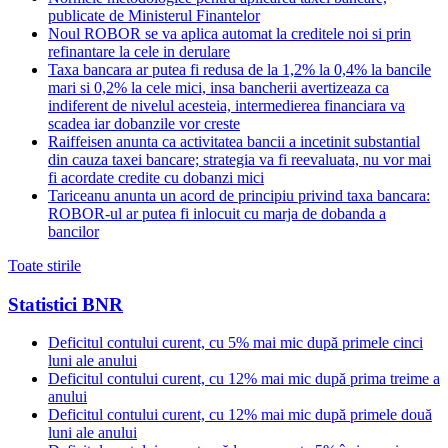
publicate de Ministerul Finantelor
Noul ROBOR se va aplica automat la creditele noi si prin
refinantare la cele in derulare
Taxa bancara ar putea fi redusa de la 1,2% la 0,4% la bancile
mari si 0,2% la cele mici, insa bancherii avertizeaza ca
indiferent de nivelul acesteia, intermedierea financiara va
scadea iar dobanzile vor creste
Raiffeisen anunta ca activitatea bancii a incetinit substantial
din cauza taxei bancare; strategia va fi reevaluata, nu vor mai
fi acordate credite cu dobanzi mici
Tariceanu anunta un acord de principiu privind taxa bancara:
ROBOR-ul ar putea fi inlocuit cu marja de dobanda a
bancilor
Toate stirile
Statistici BNR
Deficitul contului curent, cu 5% mai mic după primele cinci
luni ale anului
Deficitul contului curent, cu 12% mai mic după prima treime a
anului
Deficitul contului curent, cu 12% mai mic după primele două
luni ale anului