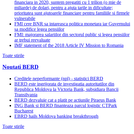
financiara in 2020, suntem pregatiti cu 1 trilion (o mie de
miliarde) de dolari, pentru a ajuta tarile in dificultate;
prioritatea sunt ajutoarele financiare pentru familiile si firmele
vulnerabile
FMI cere BNR sa intareasca politica monetara iar Guvernului
sa modifice legea pensiilor
FMI: majorarea salariilor din sectorul public si legea pensiilor
ar trebui reevaluate
IMF statement of the 2018 Article IV Mission to Romania
Toate stirile
Noutati BERD
Creditele neperformante (npl) - statistici BERD
BERD este ingrijorata de investigatia autoritatilor din
Republica Moldova la Victoria Bank, subsidiara Bancii
Transilvania
BERD dezvaluie cat a platit pe actiunile Piraeus Bank
ING Bank si BERD finanteaza parcul logistic CTPark
Bucharest
EBRD hails Moldova banking breakthrough
Toate stirile