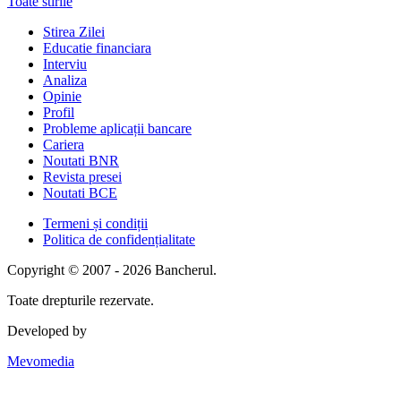
Toate stirile
Stirea Zilei
Educatie financiara
Interviu
Analiza
Opinie
Profil
Probleme aplicații bancare
Cariera
Noutati BNR
Revista presei
Noutati BCE
Termeni și condiții
Politica de confidențialitate
Copyright © 2007 - 2026 Bancherul.
Toate drepturile rezervate.
Developed by
Mevomedia