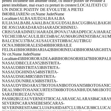
pentru locuintele din anumite orase, cu indice pozitiv de evolutie a
pietei imobiliare, mai exact cu preturi in crestere:LOCALITATI CU
UN INDICE POZITIV DE EVOLUTIE A PIETEI
IMOBILIARENr crt.Nume JudetNume
Localitate1ALBAAIUD2ALBAALBA
IULIA3ALBABLAJ4ALBACIUGUD5ALBACUGIR6ALBAIG
DE JOS13ARADARAD14ARADCHISINEU-
CRIS15ARADINEU16ARADLIPOVA17ARADPECICA18AR
VECHE33BACAULILIECI34BACAUMARGINENI35BACAUM
BALCESCU37BACAUSAUCESTI38BACAUTIRGU
OCNA39BIHORALESD40BIHORBAILE
FELIX41BIHORBIHARIA42BIHORINEU43BIHORMARGHIT
Nr crt.Nume JudetNume
Localitate45BIHORORADEA46BIHOROSORHEI47BIHORPA
NASAUDBECLEAN52BISTRITA-
NASAUDBISTRITA53BISTRITA-
NASAUDGHINDA54BISTRITA-
NASAUDSIGMIR55BISTRITA-
NASAUDUNIREA56BISTRITA-
NASAUDVIISOARA57BOTOSANIBOTOSANI58BOTOSANIC
DEAL59BOTOSANICURTESTI60BOTOSANIHUDUM61BOT
SARAT81BUZAUVADU
PASII82BUZAUVERNESTI83CALARASICALARASI84CARAS
SEVERINCARANSEBES85CARAS-
SEVERINRESITA86CLUJAPAHIDA87CLUJBACIU88CLUJCA