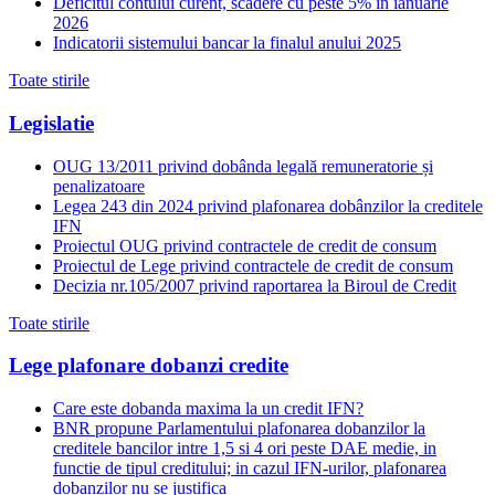
Deficitul contului curent, scădere cu peste 5% în ianuarie
2026
Indicatorii sistemului bancar la finalul anului 2025
Toate stirile
Legislatie
OUG 13/2011 privind dobânda legală remuneratorie și
penalizatoare
Legea 243 din 2024 privind plafonarea dobânzilor la creditele
IFN
Proiectul OUG privind contractele de credit de consum
Proiectul de Lege privind contractele de credit de consum
Decizia nr.105/2007 privind raportarea la Biroul de Credit
Toate stirile
Lege plafonare dobanzi credite
Care este dobanda maxima la un credit IFN?
BNR propune Parlamentului plafonarea dobanzilor la
creditele bancilor intre 1,5 si 4 ori peste DAE medie, in
functie de tipul creditului; in cazul IFN-urilor, plafonarea
dobanzilor nu se justifica