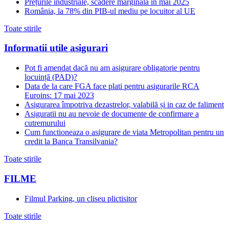
Prețurile industriale, scădere marginală în mai 2025
România, la 78% din PIB-ul mediu pe locuitor al UE
Toate stirile
Informatii utile asigurari
Pot fi amendat dacă nu am asigurare obligatorie pentru
locuință (PAD)?
Data de la care FGA face plati pentru asigurarile RCA
Euroins: 17 mai 2023
Asigurarea împotriva dezastrelor, valabilă și in caz de faliment
Asiguratii nu au nevoie de documente de confirmare a
cutremurului
Cum functioneaza o asigurare de viata Metropolitan pentru un
credit la Banca Transilvania?
Toate stirile
FILME
Filmul Parking, un cliseu plictisitor
Toate stirile