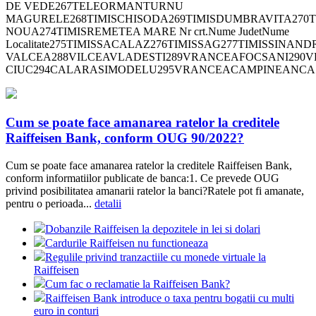
DE VEDE267TELEORMANTURNU
MAGURELE268TIMISCHISODA269TIMISDUMBRAVITA270T
NOUA274TIMISREMETEA MARE Nr crt.Nume JudetNume
Localitate275TIMISSACALAZ276TIMISSAG277TIMISSI
VALCEA288VILCEAVLADESTI289VRANCEAFOCSANI290V
CIUC294CALARASIMODELU295VRANCEACAMPINEANCA
Cum se poate face amanarea ratelor la creditele
Raiffeisen Bank, conform OUG 90/2022?
Cum se poate face amanarea ratelor la creditele Raiffeisen Bank,
conform informatiilor publicate de banca:1. Ce prevede OUG
privind posibilitatea amanarii ratelor la banci?Ratele pot fi amanate,
pentru o perioada...
detalii
Dobanzile Raiffeisen la depozitele in lei si dolari
Cardurile Raiffeisen nu functioneaza
Regulile privind tranzactiile cu monede virtuale la
Raiffeisen
Cum fac o reclamatie la Raiffeisen Bank?
Raiffeisen Bank introduce o taxa pentru bogatii cu multi
euro in conturi