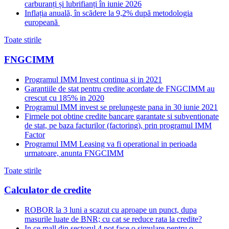
carburanți și lubrifianți în iunie 2026
Inflația anuală, în scădere la 9,2% după metodologia
europeană
Toate stirile
FNGCIMM
Programul IMM Invest continua si in 2021
Garantiile de stat pentru credite acordate de FNGCIMM au
crescut cu 185% in 2020
Programul IMM invest se prelungeste pana in 30 iunie 2021
Firmele pot obtine credite bancare garantate si subventionate
de stat, pe baza facturilor (factoring), prin programul IMM
Factor
Programul IMM Leasing va fi operational in perioada
urmatoare, anunta FNGCIMM
Toate stirile
Calculator de credite
ROBOR la 3 luni a scazut cu aproape un punct, dupa
masurile luate de BNR; cu cat se reduce rata la credite?
In ce mall din sectorul 4 pot face o simulare pentru o