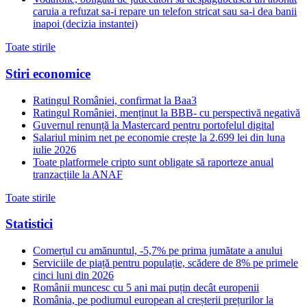
caruia a refuzat sa-i repare un telefon stricat sau sa-i dea banii
inapoi (decizia instantei)
Toate stirile
Stiri economice
Ratingul României, confirmat la Baa3
Ratingul României, menținut la BBB- cu perspectivă negativă
Guvernul renunță la Mastercard pentru portofelul digital
Salariul minim net pe economie crește la 2.699 lei din luna
iulie 2026
Toate platformele cripto sunt obligate să raporteze anual
tranzacțiile la ANAF
Toate stirile
Statistici
Comerțul cu amănuntul, -5,7% pe prima jumătate a anului
Serviciile de piață pentru populație, scădere de 8% pe primele
cinci luni din 2026
Românii muncesc cu 5 ani mai puțin decât europenii
România, pe podiumul european al creșterii prețurilor la