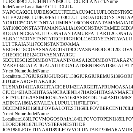
TURZII89CLUJCHINTENI90CLUJCIURILA Nr crt.Nume
JudetNume Localitate91CLUJCLUJ-
NAPOCA92CLUJDEJ93CLUJFELEACU94CLUJFLORESTI95C
VITEAZU99CLUJPOPESTI100CLUJTURDA101CONSTANT
NORD105CONSTANTALUMINA106CONSTANTAMAMAIA1
SAT108CONSTANTAMANGALIA109CONSTANTAMEDGIDIA
KOGALNICEANU111CONSTANTAMURFATLAR112CONSTA
ALBA115CONSTANTATECHIRGHIOL116CONSTANTAVALU
LUI TRAIAN117CONSTANTAVAMA
VECHE118COVASNAARCUS119COVASNABODOC120COVAS
GHEORGHE124COVASNATARGU
SECUIESC125DIMBOVITAANINOASA126DIMBOVITARAZV
MARE134GALATIGALATI135GALATISENDRENI136GALATI
Nr crt.Nume JudetNume
Localitate137GIURGIUGIURGIU138GIURGIUREMUS139GOR
JIU140HARGHITABAILE
TUSNAD141HARGHITACICEU142HARGHITAFRUMOASA14
CIUC146HARGHITASANCRAIENI147HARGHITASANMARTI
CETATUII162IASIMIROSLAVA163IASIREDIU164IASITOMES
ADINCA166IASIVALEA LUPULUI167ILFOV1
DECEMBRIE168ILFOVBALOTESTI169ILFOVBERCENI170I
Nr crt.Nume JudetNume
Localitate183ILFOVMOGOSOAIA184ILFOVOTOPENI185IL
LEORDENI187ILFOVSTEFANESTII DE
JOS188ILFOVTUNARI189ILFOVVOLUNTARI190MARAMUR