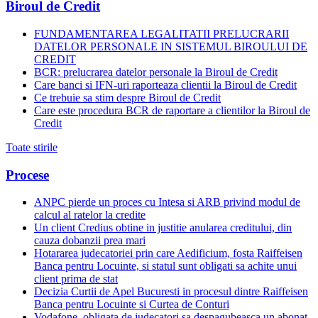
Biroul de Credit
FUNDAMENTAREA LEGALITATII PRELUCRARII
DATELOR PERSONALE IN SISTEMUL BIROULUI DE
CREDIT
BCR: prelucrarea datelor personale la Biroul de Credit
Care banci si IFN-uri raporteaza clientii la Biroul de Credit
Ce trebuie sa stim despre Biroul de Credit
Care este procedura BCR de raportare a clientilor la Biroul de
Credit
Toate stirile
Procese
ANPC pierde un proces cu Intesa si ARB privind modul de
calcul al ratelor la credite
Un client Credius obtine in justitie anularea creditului, din
cauza dobanzii prea mari
Hotararea judecatoriei prin care Aedificium, fosta Raiffeisen
Banca pentru Locuinte, si statul sunt obligati sa achite unui
client prima de stat
Decizia Curtii de Apel Bucuresti in procesul dintre Raiffeisen
Banca pentru Locuinte si Curtea de Conturi
Vodafone, obligata de judecatori sa despagubeasca un abonat