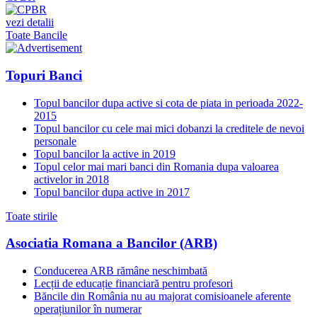
vezi detalii
Toate Bancile
Topuri Banci
Topul bancilor dupa active si cota de piata in perioada 2022-
2015
Topul bancilor cu cele mai mici dobanzi la creditele de nevoi
personale
Topul bancilor la active in 2019
Topul celor mai mari banci din Romania dupa valoarea
activelor in 2018
Topul bancilor dupa active in 2017
Toate stirile
Asociatia Romana a Bancilor (ARB)
Conducerea ARB rămâne neschimbată
Lecții de educație financiară pentru profesori
Băncile din România nu au majorat comisioanele aferente
operațiunilor în numerar