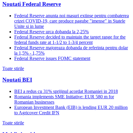
Noutati Federal Reserve
Federal Reserve anunta noi masuri extinse pentru combaterea
crizei COVID-19, care produce pagube "imense" in Statele
Unite si in lume
Federal Reserve urca dobanda la 2,25%
Federal Reserve decided to maintain the target range for the
federal funds rate at 1-1/2 to 1-3/4 percent
Federal Reserve majoreaza dobanda de referinta pentru dolar
la 1,5% - 1,75%
Federal Reserve issues FOMC statement
Toate stirile
Noutati BEI
BEI a redus cu 31% sprijinul acordat Romaniei in 2018
Romania implements SME Initiative: EUR 580 m for
Romanian businesses
European Investment Bank (EIB) is lending EUR 20 million
to Agricover Credit IFN
Toate stirile