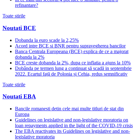
refinantare?
Toate stirile
Noutati BCE
Dobanda la euro scade la 2,25%
Acord intre BCE si BNR pentru supravegherea bancilor
Banca Centrala Europeana (BCE) explica de ce a majorat
dobanda la 2%
BCE creste dobanda la 2%, dupa ce inflatia a ajuns la 10%
Dobânda pe termen lung a continuat să scadă in septembrie
2022. Ecartul față de Polonia și Cehia, redus semnificativ
Toate stirile
Noutati EBA
Bancile romanesti detin cele mai multe titluri de stat din
Europa
Guidelines on legislative and non-legislative moratoria on
loan repayments applied in the light of the COVID-19 crisis
The EBA reactivates its Guidelines on legislative and non-
legislative moratoria