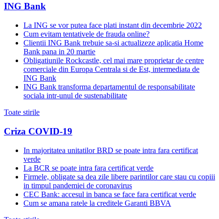
ING Bank
La ING se vor putea face plati instant din decembrie 2022
Cum evitam tentativele de frauda online?
Clientii ING Bank trebuie sa-si actualizeze aplicatia Home
Bank pana in 20 martie
Obligatiunile Rockcastle, cel mai mare proprietar de centre
comerciale din Europa Centrala si de Est, intermediata de
ING Bank
ING Bank transforma departamentul de responsabilitate
sociala intr-unul de sustenabilitate
Toate stirile
Criza COVID-19
In majoritatea unitatilor BRD se poate intra fara certificat
verde
La BCR se poate intra fara certificat verde
Firmele, obligate sa dea zile libere parintilor care stau cu copiii
in timpul pandemiei de coronavirus
CEC Bank: accesul in banca se face fara certificat verde
Cum se amana ratele la creditele Garanti BBVA