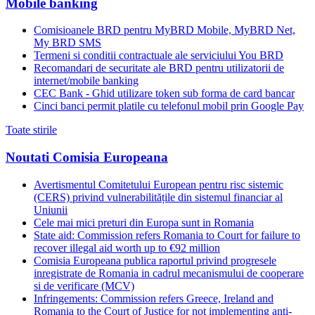
Mobile banking
Comisioanele BRD pentru MyBRD Mobile, MyBRD Net,
My BRD SMS
Termeni si conditii contractuale ale serviciului You BRD
Recomandari de securitate ale BRD pentru utilizatorii de
internet/mobile banking
CEC Bank - Ghid utilizare token sub forma de card bancar
Cinci banci permit platile cu telefonul mobil prin Google Pay
Toate stirile
Noutati Comisia Europeana
Avertismentul Comitetului European pentru risc sistemic
(CERS) privind vulnerabilitățile din sistemul financiar al
Uniunii
Cele mai mici preturi din Europa sunt in Romania
State aid: Commission refers Romania to Court for failure to
recover illegal aid worth up to €92 million
Comisia Europeana publica raportul privind progresele
inregistrate de Romania in cadrul mecanismului de cooperare
si de verificare (MCV)
Infringements: Commission refers Greece, Ireland and
Romania to the Court of Justice for not implementing anti-