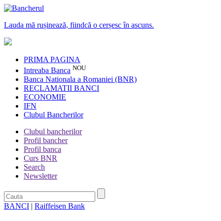
Lauda mă rușinează, fiindcă o cerșesc în ascuns.
PRIMA PAGINA
NOU
Intreaba Banca
Banca Nationala a Romaniei (BNR)
RECLAMATII BANCI
ECONOMIE
IFN
Clubul Bancherilor
Clubul bancherilor
Profil bancher
Profil banca
Curs BNR
Search
Newsletter
BANCI
|
Raiffeisen Bank