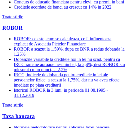
Concurs de educatie financiara pentru elevi, cu premii in bani
Creditele acordate de banci au crescut cu 14% in 2022
Toate stirile
ROBOR
ROBOR: ce este, cum se calculeaza, ce il influenteaza,
explicat de Asociatia Pietelor Financiare
ROBOR a scazut la 1,59%, dupa ce BNR a redus dobanda la
1,25%
Dobanzile variabile la creditele noi in lei nu scad, pentru ca
IRCC ramane aproape neschimbat, la 2,4%, desi ROBOR s-a
micsorat cu un punct, la 2,2%
IRCC, indicele de dobanda pentru creditele in lei ale
persoanelor fizice, a scazut la 1,75%, dar nu va avea efecte
imediate pe piata creditarii
Istoricul ROBOR la 3 luni, in perioada 01.08.1995 -
31.12.2019
Toate stirile
Taxa bancara
Normele metodologice pentru aplicarea taxei bancare,