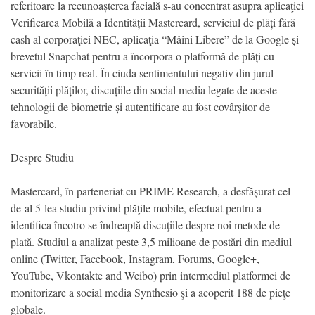
referitoare la recunoașterea facială s-au concentrat asupra aplicaţiei
Verificarea Mobilă a Identității Mastercard, serviciul de plăți fără
cash al corporaţiei NEC, aplicaţia “Mâini Libere” de la Google și
brevetul Snapchat pentru a încorpora o platformă de plăți cu
servicii în timp real. În ciuda sentimentului negativ din jurul
securității plăților, discuțiile din social media legate de aceste
tehnologii de biometrie și autentificare au fost covârșitor de
favorabile.
Despre Studiu
Mastercard, în parteneriat cu PRIME Research, a desfăşurat cel
de-al 5-lea studiu privind plăţile mobile, efectuat pentru a
identifica încotro se îndreaptă discuţiile despre noi metode de
plată. Studiul a analizat peste 3,5 milioane de postări din mediul
online (Twitter, Facebook, Instagram, Forums, Google+,
YouTube, Vkontakte and Weibo) prin intermediul platformei de
monitorizare a social media Synthesio şi a acoperit 188 de pieţe
globale.