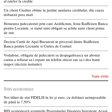
al ratelor la credite
Un client Credius obtine in justitie anularea creditului, din cauza
dobanzii prea mari
Hotararea judecatoriei prin care Aedificium, fosta Raiffeisen Banca
pentru Locuinte, si statul sunt obligati sa achite unui client prima
de stat
Decizia Curtii de Apel Bucuresti in procesul dintre Raiffeisen
Banca pentru Locuinte si Curtea de Conturi
Vodafone, obligata de judecatori sa despagubeasca un abonat
caruia a refuzat sa-i repare un telefon stricat sau sa-i dea banii
inapoi (decizia instantei)
Toate stirile
Stiri economice
Noi titluri de stat FIDELIS în lei și euro, cu dobânzi neimpozabile
de pânã la 7,50%
BID gestionează granturile Programului Diaspora Investește Acasă