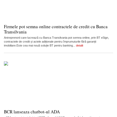
Firmele pot semna online contractele de credit cu Banca
Transilvania
Antreprenorii care lucrează cu Banca Transilvania pot semna online, prin BT eSign,
contractele de credit și actele adiționale pentru împrumuturile fără garanții
imobiliare.Este cea mai nouă soluție BT pentru banking...
detalii
BCR lanseaza chatbot-ul ADA