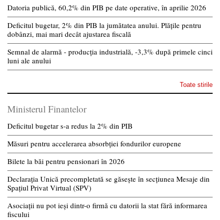
Datoria publică, 60,2% din PIB pe date operative, în aprilie 2026
Deficitul bugetar, 2% din PIB la jumătatea anului. Plățile pentru
dobânzi, mai mari decât ajustarea fiscală
Semnal de alarmă - producția industrială, -3,3% după primele cinci
luni ale anului
Toate stirile
Ministerul Finantelor
Deficitul bugetar s-a redus la 2% din PIB
Măsuri pentru accelerarea absorbției fondurilor europene
Bilete la băi pentru pensionari în 2026
Declarația Unică precompletată se găsește în secțiunea Mesaje din
Spațiul Privat Virtual (SPV)
Asociații nu pot ieși dintr-o firmă cu datorii la stat fără informarea
fiscului