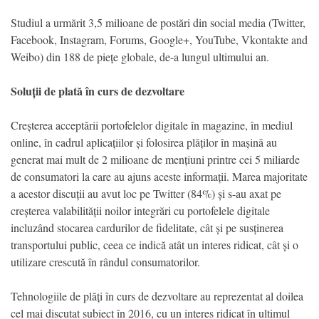
Studiul a urmărit 3,5 milioane de postări din social media (Twitter,
Facebook, Instagram, Forums, Google+, YouTube, Vkontakte and
Weibo) din 188 de piețe globale, de-a lungul ultimului an.
Soluții de plată în curs de dezvoltare
Creșterea acceptării portofelelor digitale în magazine, în mediul
online, în cadrul aplicațiilor și folosirea plăților în mașină au
generat mai mult de 2 milioane de mențiuni printre cei 5 miliarde
de consumatori la care au ajuns aceste informații. Marea majoritate
a acestor discuții au avut loc pe Twitter (84%) și s-au axat pe
creșterea valabilității noilor integrări cu portofelele digitale
incluzând stocarea cardurilor de fidelitate, cât și pe susținerea
transportului public, ceea ce indică atât un interes ridicat, cât și o
utilizare crescută în rândul consumatorilor.
Tehnologiile de plăți în curs de dezvoltare au reprezentat al doilea
cel mai discutat subiect în 2016, cu un interes ridicat în ultimul