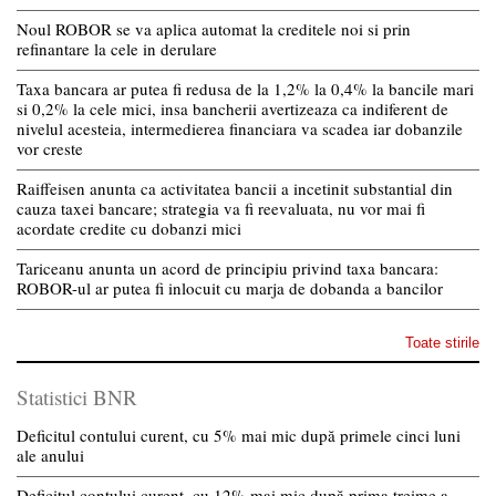
Noul ROBOR se va aplica automat la creditele noi si prin
refinantare la cele in derulare
Taxa bancara ar putea fi redusa de la 1,2% la 0,4% la bancile mari
si 0,2% la cele mici, insa bancherii avertizeaza ca indiferent de
nivelul acesteia, intermedierea financiara va scadea iar dobanzile
vor creste
Raiffeisen anunta ca activitatea bancii a incetinit substantial din
cauza taxei bancare; strategia va fi reevaluata, nu vor mai fi
acordate credite cu dobanzi mici
Tariceanu anunta un acord de principiu privind taxa bancara:
ROBOR-ul ar putea fi inlocuit cu marja de dobanda a bancilor
Toate stirile
Statistici BNR
Deficitul contului curent, cu 5% mai mic după primele cinci luni
ale anului
Deficitul contului curent, cu 12% mai mic după prima treime a