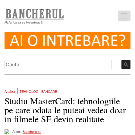
Nefericirea se inventează.
|
Analiza
TEHNOLOGII BANCARE
Studiu MasterCard: tehnologiile
pe care odata le puteai vedea doar
in filmele SF devin realitate
Autor:
Bancherul.ro