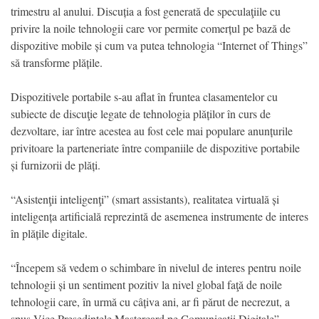
trimestru al anului. Discuția a fost generată de speculaţiile cu
privire la noile tehnologii care vor permite comerțul pe bază de
dispozitive mobile și cum va putea tehnologia “Internet of Things”
să transforme plățile.
Dispozitivele portabile s-au aflat în fruntea clasamentelor cu
subiecte de discuţie legate de tehnologia plăților în curs de
dezvoltare, iar între acestea au fost cele mai populare anunțurile
privitoare la parteneriate între companiile de dispozitive portabile
și furnizorii de plăți.
“Asistenţii inteligenţi” (smart assistants), realitatea virtuală și
inteligența artificială reprezintă de asemenea instrumente de interes
în plățile digitale.
“Începem să vedem o schimbare în nivelul de interes pentru noile
tehnologii și un sentiment pozitiv la nivel global faţă de noile
tehnologii care, în urmă cu câțiva ani, ar fi părut de necrezut, a
spus Vice Președintele Mastercard pe Comunicații Digitale”.