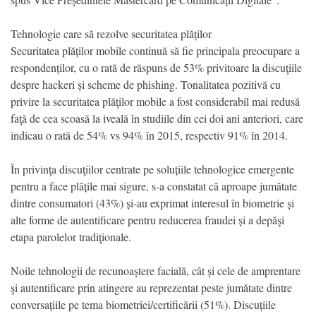
Tehnologie care să rezolve securitatea plăților
Securitatea plăților mobile continuă să fie principala preocupare a
respondenților, cu o rată de răspuns de 53% privitoare la discuţiile
despre hackeri și scheme de phishing. Tonalitatea pozitivă cu
privire la securitatea plăţilor mobile a fost considerabil mai redusă
faţă de cea scoasă la iveală în studiile din cei doi ani anteriori, care
indicau o rată de 54% vs 94% în 2015, respectiv 91% în 2014.
În privinţa discuţiilor centrate pe soluțiile tehnologice emergente
pentru a face plățile mai sigure, s-a constatat că aproape jumătate
dintre consumatori (43%) și-au exprimat interesul în biometrie și
alte forme de autentificare pentru reducerea fraudei și a depăşi
etapa parolelor tradiţionale.
Noile tehnologii de recunoaștere facială, cât și cele de amprentare
şi autentificare prin atingere au reprezentat peste jumătate dintre
conversațiile pe tema biometriei/certificării (51%). Discuțiile