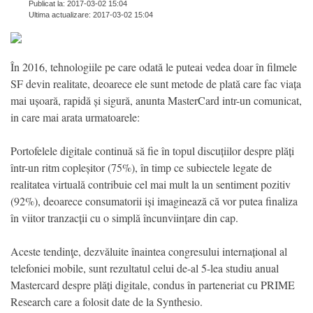
Publicat la: 2017-03-02 15:04
Ultima actualizare: 2017-03-02 15:04
În 2016, tehnologiile pe care odată le puteai vedea doar în filmele
SF devin realitate, deoarece ele sunt metode de plată care fac viața
mai ușoară, rapidă și sigură, anunta MasterCard intr-un comunicat,
in care mai arata urmatoarele:
Portofelele digitale continuă să fie în topul discuțiilor despre plăți
într-un ritm copleșitor (75%), în timp ce subiectele legate de
realitatea virtuală contribuie cel mai mult la un sentiment pozitiv
(92%), deoarece consumatorii iși imaginează că vor putea finaliza
în viitor tranzacții cu o simplă încunviințare din cap.
Aceste tendinţe, dezvăluite înaintea congresului internațional al
telefoniei mobile, sunt rezultatul celui de-al 5-lea studiu anual
Mastercard despre plăți digitale, condus în parteneriat cu PRIME
Research care a folosit date de la Synthesio.