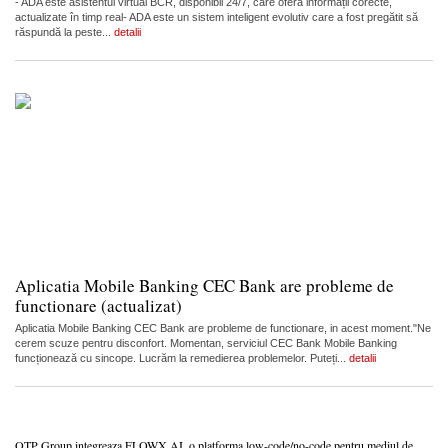
- ADA este asistentul virtual BCR, disponibil 24/7, care oferă informații corecte,
actualizate în timp real- ADA este un sistem inteligent evolutiv care a fost pregătit să
răspundă la peste...
detalii
Aplicatia Mobile Banking CEC Bank are probleme de
functionare (actualizat)
Aplicatia Mobile Banking CEC Bank are probleme de functionare, in acest moment."Ne
cerem scuze pentru disconfort. Momentan, serviciul CEC Bank Mobile Banking
funcționează cu sincope. Lucrăm la remedierea problemelor. Puteți...
detalii
OTP Group integreaza FLOWX.AI, o platforma low-code/no-code pentru mediul de