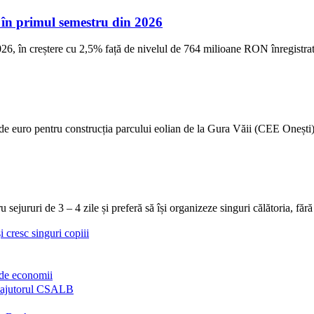
, în primul semestru din 2026
6, în creștere cu 2,5% față de nivelul de 764 milioane RON înregistra
uro pentru construcția parcului eolian de la Gura Văii (CEE Onești), 
sejururi de 3 – 4 zile și preferă să își organizeze singuri călătoria, fără
 cresc singuri copiii
de economii
ră ajutorul CSALB