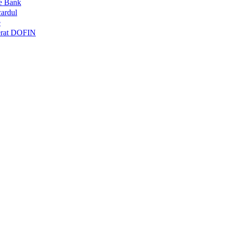
me Bank
cardul
e
terat DOFIN