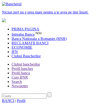
Niciun preț nu e prea mare pentru a te avea pe tine însuți.
PRIMA PAGINA
NOU
Intreaba Banca
Banca Nationala a Romaniei (BNR)
RECLAMATII BANCI
ECONOMIE
IFN
Clubul Bancherilor
Clubul bancherilor
Profil bancher
Profil banca
Curs BNR
Search
Newsletter
BANCI
|
Profil