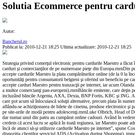
Solutia Ecommerce pentru cardur
Autor:
Bancherul.ro
Publicat la: 2010-12-21 18:25
Ultima actualizare: 2010-12-21 18:25
Strategia privind comerţul electronic pentru cardurile Maestro a făcut
carduri şi comercianţilor de pe numeroase pieţe din Europa.rnrnDin pri
accepte cardurile Maestro la plata cumpărăturilor online (de la 0 la în
oportunităţi pentru consumatorii belgieni şi oferind un beneficiu pe car
accepte carduri Maestro pentru tranzacţii pe internet, iar acum Olanda 
a multor comercianţi pan-europeni).rnrnBăncile emitente, care deţin pest
incluzând băncile Argenta, AXA, Dexia, BNP Fortis, KBC şi ING. Aceste 
care pot acum să înlocuiască soluţii alternative, precum plata în numerar
aflându-se achiziţionarea de bilete de cinema, produse electronice şi pa
pe site-urile de modă pentru adolescenţi.rnrnLuke Olbrich, Head of D
dar numai unul din patru au cumpărat online cadouri. Având în vedere 
credem că acest lucru se aplică în toată regiunea, iar Maestro poate a
încă de atunci să-şi utilizeze cardurile Maestro pe internet”, spun
dispoziţia clienţilor serviciul ADS (Activation during Shopping), impu