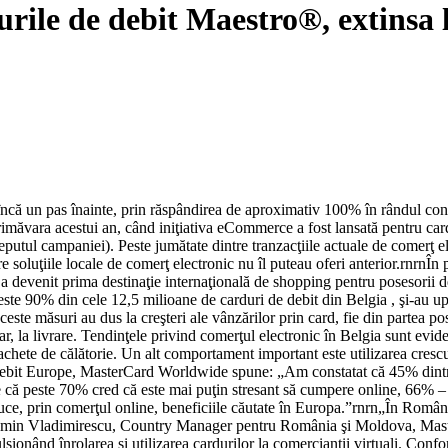
ile de debit Maestro®, extinsa 
 încă un pas înainte, prin răspândirea de aproximativ 100% în rândul con
măvara acestui an, când iniţiativa eCommerce a fost lansată pentru card
ceputul campaniei). Peste jumătate dintre tranzacţiile actuale de comerţ 
e soluţiile locale de comerţ electronic nu îl puteau oferi anterior.rnrnÎ
a devenit prima destinaţie internaţională de shopping pentru posesorii d
e 90% din cele 12,5 milioane de carduri de debit din Belgia , şi-au upgra
măsuri au dus la creşteri ale vânzărilor prin card, fie din partea pose
, la livrare. Tendinţele privind comerţul electronic în Belgia sunt eviden
chete de călătorie. Un alt comportament important este utilizarea crescut
ebit Europe, MasterCard Worldwide spune: „Am constatat că 45% dintre b
că peste 70% cred că este mai puţin stresant să cumpere online, 66% – 
duce, prin comerţul online, beneficiile căutate în Europa.”rnrn„În Român
e Cosmin Vladimirescu, Country Manager pentru România şi Moldova, Mast
lsionând înrolarea şi utilizarea cardurilor la comercianţii virtuali. Co