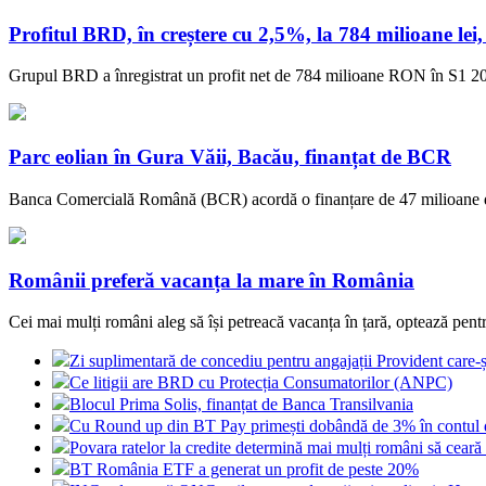
Profitul BRD, în creștere cu 2,5%, la 784 milioane lei
Grupul BRD a înregistrat un profit net de 784 milioane RON în S1 202
Parc eolian în Gura Văii, Bacău, finanțat de BCR
Banca Comercială Română (BCR) acordă o finanțare de 47 milioane de e
Românii preferă vacanța la mare în România
Cei mai mulți români aleg să își petreacă vacanța în țară, optează pentru 
Zi suplimentară de concediu pentru angajații Provident care-și
Ce litigii are BRD cu Protecția Consumatorilor (ANPC)
Blocul Prima Solis, finanțat de Banca Transilvania
Cu Round up din BT Pay primești dobândă de 3% în contul 
Povara ratelor la credite determină mai mulți români să cea
BT România ETF a generat un profit de peste 20%