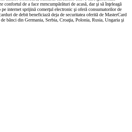
e confortul de a face rnrncumpărături de acasă, dar şi să înţeleagă
o pe internet sprijină comerţul electronic şi oferă consumatorilor de
arduri de debit beneficiază deja de securitatea oferită de MasterCard
i de bănci din Germania, Serbia, Croaţia, Polonia, Rusia, Ungaria şi