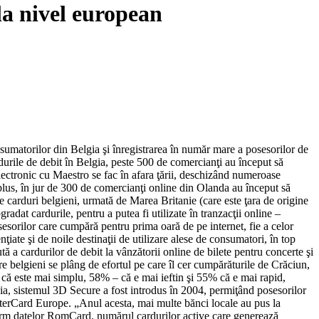
la nivel european
sumatorilor din Belgia şi înregistrarea în număr mare a posesorilor de
urile de debit în Belgia, peste 500 de comercianţi au început să
electronic cu Maestro se fac în afara ţării, deschizând numeroase
n plus, în jur de 300 de comercianţi online din Olanda au început să
e carduri belgieni, urmată de Marea Britanie (care este ţara de origine
dat cardurile, pentru a putea fi utilizate în tranzacţii online –
sorilor care cumpără pentru prima oară de pe internet, fie a celor
ţiate şi de noile destinaţii de utilizare alese de consumatori, în top
ă a cardurilor de debit la vânzătorii online de bilete pentru concerte şi
elgieni se plâng de efortul pe care îl cer cumpărăturile de Crăciun,
că este mai simplu, 58% – că e mai ieftin şi 55% că e mai rapid,
ia, sistemul 3D Secure a fost introdus în 2004, permiţând posesorilor
erCard Europe. „Anul acesta, mai multe bănci locale au pus la
nform datelor RomCard, numărul cardurilor active care generează