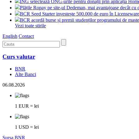
ING selectează ONG-urile pentru donații prin aplicația Ho
Plățile Ropay pe site-ul Dedeman, mai avantajoase decât cu 
BCR Seed Starter investește 500.000 de euro în Licensewar
BCR acordă burse și premii studenților programului de mas
Vezi toate stirile
English
Contact
Curs valutar
BNR
Alte Banci
06.08.2026
1 EUR = lei
1 USD = lei
Sursa BNR