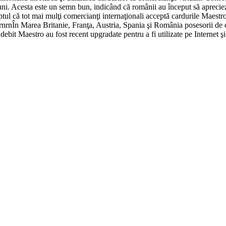
uni. Acesta este un semn bun, indicând că românii au început să apreciez
aptul că tot mai mulţi comercianţi internaţionali acceptă cardurile Maestr
nrnÎn Marea Britanie, Franţa, Austria, Spania şi România posesorii de c
ebit Maestro au fost recent upgradate pentru a fi utilizate pe Internet ş