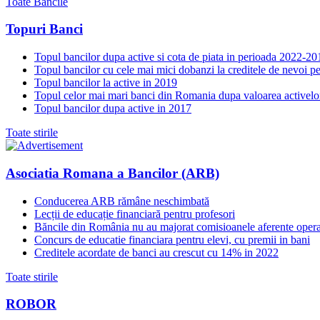
Toate Bancile
Topuri Banci
Topul bancilor dupa active si cota de piata in perioada 2022-20
Topul bancilor cu cele mai mici dobanzi la creditele de nevoi p
Topul bancilor la active in 2019
Topul celor mai mari banci din Romania dupa valoarea activelo
Topul bancilor dupa active in 2017
Toate stirile
Asociatia Romana a Bancilor (ARB)
Conducerea ARB rămâne neschimbată
Lecții de educație financiară pentru profesori
Băncile din România nu au majorat comisioanele aferente opera
Concurs de educatie financiara pentru elevi, cu premii in bani
Creditele acordate de banci au crescut cu 14% in 2022
Toate stirile
ROBOR