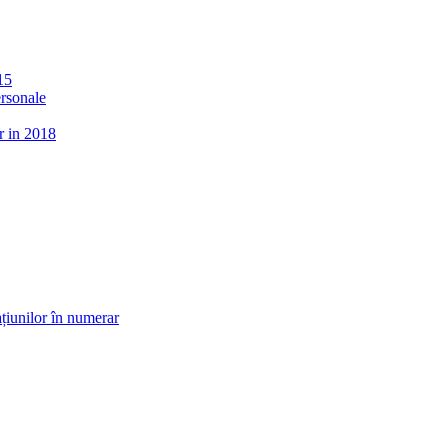
15
ersonale
r in 2018
țiunilor în numerar