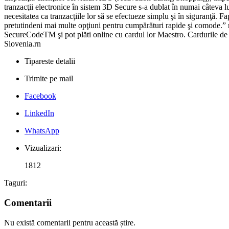
tranzacţii electronice în sistem 3D Secure s-a dublat în numai câteva l
necesitatea ca tranzacţiile lor să se efectueze simplu şi în siguranţă. F
pretutindeni mai multe opţiuni pentru cumpărături rapide şi comode.” r
SecureCodeTM şi pot plăti online cu cardul lor Maestro. Cardurile de d
Slovenia.rn
Tipareste detalii
Trimite pe mail
Facebook
LinkedIn
WhatsApp
Vizualizari:
1812
Taguri:
Comentarii
Nu există comentarii pentru această știre.