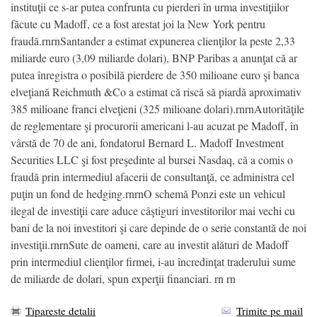
instituţii ce s-ar putea confrunta cu pierderi în urma investiţiilor
făcute cu Madoff, ce a fost arestat joi la New York pentru
fraudă.rnrnSantander a estimat expunerea clienţilor la peste 2,33
miliarde euro (3,09 miliarde dolari), BNP Paribas a anunţat că ar
putea înregistra o posibilă pierdere de 350 milioane euro şi banca
elveţiană Reichmuth &Co a estimat că riscă să piardă aproximativ
385 milioane franci elveţieni (325 milioane dolari).rnrnAutorităţile
de reglementare şi procurorii americani l-au acuzat pe Madoff, în
vârstă de 70 de ani, fondatorul Bernard L. Madoff Investment
Securities LLC şi fost preşedinte al bursei Nasdaq, că a comis o
fraudă prin intermediul afacerii de consultanţă, ce administra cel
puţin un fond de hedging.rnrnO schemă Ponzi este un vehicul
ilegal de investiţii care aduce câştiguri investitorilor mai vechi cu
bani de la noi investitori şi care depinde de o serie constantă de noi
investiţii.rnrnSute de oameni, care au investit alături de Madoff
prin intermediul clienţilor firmei, i-au încredinţat traderului sume
de miliarde de dolari, spun experţii financiari. rn rn
Tipareste detalii
Trimite pe mail