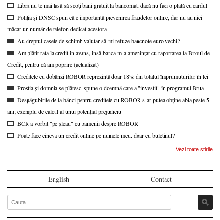
Libra nu te mai lasă să scoți bani gratuit la bancomat, dacă nu faci o plată cu cardul
Poliția și DNSC spun că e importantă prevenirea fraudelor online, dar nu au nici
măcar un număr de telefon dedicat acestora
Au dreptul casele de schimb valutar să-mi refuze bancnote euro vechi?
Am plătit rata la credit în avans, însă banca m-a amenințat cu raportarea la Biroul de
Credit, pentru că am poprire (actualizat)
Creditele cu dobânzi ROBOR reprezintă doar 18% din totalul împrumuturilor în lei
Prostia și domnia se plătesc, spune o doamnă care a "investit" în programul Brua
Despăgubirile de la bănci pentru creditele cu ROBOR s-ar putea obține abia peste 5
ani; exemplu de calcul al unui potențial prejudiciu
BCR a vorbit "pe șleau" cu oamenii despre ROBOR
Poate face cineva un credit online pe numele meu, doar cu buletinul?
Vezi toate stirile
English
Contact