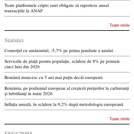
Toate platformele cripto sunt obligate să raporteze anual
tranzacțiile la ANAF
Toate stirile
Statistici
Comerțul cu amănuntul, -5,7% pe prima jumătate a anului
Serviciile de piață pentru populație, scădere de 8% pe primele
cinci luni din 2026
Românii muncesc cu 5 ani mai puțin decât europenii
România, pe podiumul european al creșterii prețurilor la carburanți
și lubrifianți în iunie 2026
Inflația anuală, în scădere la 9,2% după metodologia europeană
Toate stirile
FNGCIMM