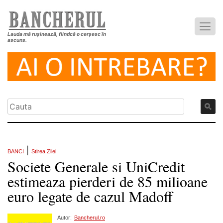
Lauda mă rușinează, fiindcă o cerșesc în
ascuns.
|
BANCI
Stirea Zilei
Societe Generale si UniCredit
estimeaza pierderi de 85 milioane
euro legate de cazul Madoff
Autor:
Bancherul.ro