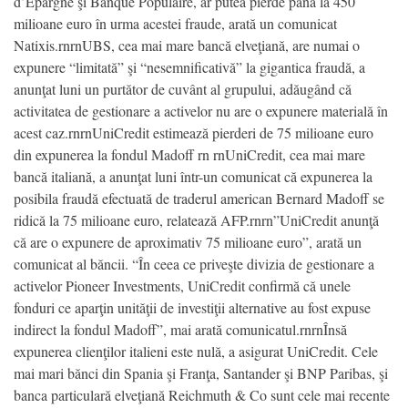
d’Epargne şi Banque Populaire, ar putea pierde până la 450
milioane euro în urma acestei fraude, arată un comunicat
Natixis.rnrnUBS, cea mai mare bancă elveţiană, are numai o
expunere “limitată” şi “nesemnificativă” la gigantica fraudă, a
anunţat luni un purtător de cuvânt al grupului, adăugând că
activitatea de gestionare a activelor nu are o expunere materială în
acest caz.rnrnUniCredit estimează pierderi de 75 milioane euro
din expunerea la fondul Madoff rn rnUniCredit, cea mai mare
bancă italiană, a anunţat luni într-un comunicat că expunerea la
posibila fraudă efectuată de traderul american Bernard Madoff se
ridică la 75 milioane euro, relatează AFP.rnrn”UniCredit anunţă
că are o expunere de aproximativ 75 milioane euro”, arată un
comunicat al băncii. “În ceea ce priveşte divizia de gestionare a
activelor Pioneer Investments, UniCredit confirmă că unele
fonduri ce aparţin unităţii de investiţii alternative au fost expuse
indirect la fondul Madoff”, mai arată comunicatul.rnrnÎnsă
expunerea clienţilor italieni este nulă, a asigurat UniCredit. Cele
mai mari bănci din Spania şi Franţa, Santander şi BNP Paribas, şi
banca particulară elveţiană Reichmuth & Co sunt cele mai recente