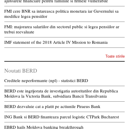
ajutoarele financiare pentru familiile si firmele vulnerabile
FMI cere BNR sa intareasca politica monetara iar Guvernului sa
modifice legea pensiilor
FMI: majorarea salariilor din sectorul public si legea pensiilor ar
trebui reevaluate
IMF statement of the 2018 Article IV Mission to Romania
Toate stirile
Noutati BERD
Creditele neperformante (npl) - statistici BERD
BERD este ingrijorata de investigatia autoritatilor din Republica
Moldova la Victoria Bank, subsidiara Bancii Transilvania
BERD dezvaluie cat a platit pe actiunile Piraeus Bank
ING Bank si BERD finanteaza parcul logistic CTPark Bucharest
EBRD hails Moldova banking breakthrough