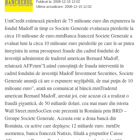
Publicat la: 2008-12-15 12:02
Ultima actualizare: 2008-12-15 12:02
UniCredit estimează pierderi de 75 milioane euro din expunerea la
fondul Madoff in timp ce Societe Generale evalueaza pierderile la
circa 10 milioane de euro.rnrnBanca franceză Societe Generale a
evaluat luni la circa 10 milioane euro pierderile pe care le-ar putea
înregistra în urma presupusei fraude din cadrul fondului de
investiţii administrat de traderul american Bernard Madoff,
relatează AFP.rnrn”Luând cunoştinţă de frauda intervenită în
cadrul fondului de investiţii Madoff Investment Securities, Societe
Generale anunţă că are o expunere neglijabilă, de mai puţin de 10
milioane euro”, arată un comunicat al băncii.rnrnTraderul
american Bernard Madoff, arestat joi, este acuzat că a realizat o
fraudă gigantică, de 50 miliarde dolari, cea mai mare din istoria
Wall Street.rnrnSocGen este prezentă în România prin BRD –
Groupe Societe Generale. Aceasta este a doua bancă din
România, cu active care depăşesc 12 miliarde euro. rnrnDe
asemenea, banca franceză Natixis, filială a grupurilor Caisse