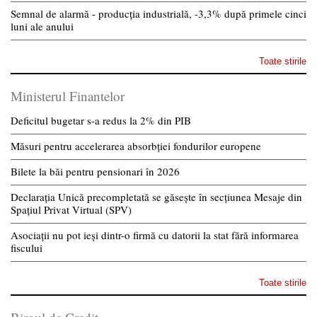
Semnal de alarmă - producția industrială, -3,3% după primele cinci
luni ale anului
Toate stirile
Ministerul Finantelor
Deficitul bugetar s-a redus la 2% din PIB
Măsuri pentru accelerarea absorbției fondurilor europene
Bilete la băi pentru pensionari în 2026
Declarația Unică precompletată se găsește în secțiunea Mesaje din
Spațiul Privat Virtual (SPV)
Asociații nu pot ieși dintr-o firmă cu datorii la stat fără informarea
fiscului
Toate stirile