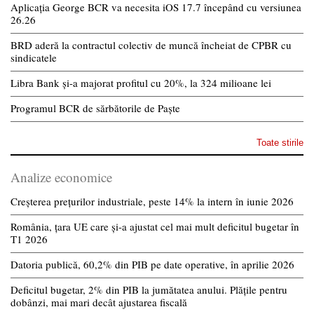
Aplicația George BCR va necesita iOS 17.7 începând cu versiunea
26.26
BRD aderă la contractul colectiv de muncă încheiat de CPBR cu
sindicatele
Libra Bank și-a majorat profitul cu 20%, la 324 milioane lei
Programul BCR de sărbătorile de Paște
Toate stirile
Analize economice
Creșterea prețurilor industriale, peste 14% la intern în iunie 2026
România, țara UE care și-a ajustat cel mai mult deficitul bugetar în
T1 2026
Datoria publică, 60,2% din PIB pe date operative, în aprilie 2026
Deficitul bugetar, 2% din PIB la jumătatea anului. Plățile pentru
dobânzi, mai mari decât ajustarea fiscală