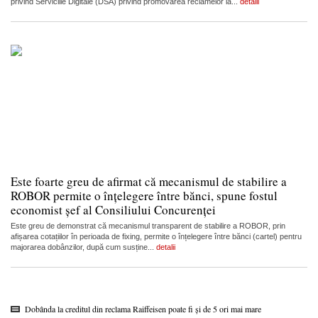
privind Serviciile Digitale (DSA) privind promovarea reclamelor la...
detalii
Este foarte greu de afirmat că mecanismul de stabilire a
ROBOR permite o înțelegere între bănci, spune fostul
economist șef al Consiliului Concurenței
Este greu de demonstrat că mecanismul transparent de stabilire a ROBOR, prin
afișarea cotațiilor în perioada de fixing, permite o înțelegere între bănci (cartel) pentru
majorarea dobânzilor, după cum susține...
detalii
Dobânda la creditul din reclama Raiffeisen poate fi și de 5 ori mai mare