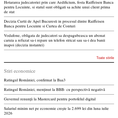
Hotararea judecatoriei prin care Aedificium, fosta Raiffeisen Banca
pentru Locuinte, si statul sunt obligati sa achite unui client prima
de stat
Decizia Curtii de Apel Bucuresti in procesul dintre Raiffeisen
Banca pentru Locuinte si Curtea de Conturi
Vodafone, obligata de judecatori sa despagubeasca un abonat
caruia a refuzat sa-i repare un telefon stricat sau sa-i dea banii
inapoi (decizia instantei)
Toate stirile
Stiri economice
Ratingul României, confirmat la Baa3
Ratingul României, menținut la BBB- cu perspectivă negativă
Guvernul renunță la Mastercard pentru portofelul digital
Salariul minim net pe economie crește la 2.699 lei din luna iulie
2026