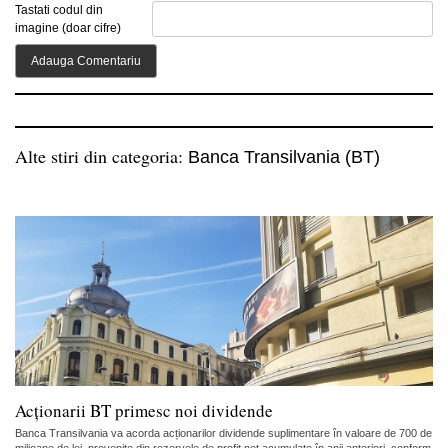
Tastati codul din
imagine (doar cifre)
Alte stiri din categoria:
Banca Transilvania (BT)
Acționarii BT primesc noi dividende
Banca Transilvania va acorda acționarilor dividende suplimentare în valoare de 700 de
milioane de lei, provenite din rezervele de profit net acumulate în anii anteriori, conform