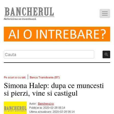
Nefericirea se inventează.
|
Pe scurt si cu talc
Banca Transilvania (BT)
Simona Halep: dupa ce muncesti
si pierzi, vine si castigul
Autor:
Bancherul.ro
Publicat la: 2020-02-28 06:14
Ultima actualizare: 2020-02-28 06:14