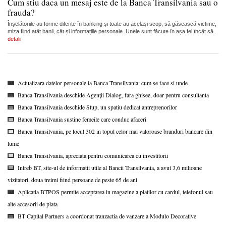
Cum stiu daca un mesaj este de la Banca Transilvania sau o
frauda?
Înșelătoriile au forme diferite în banking și toate au același scop, să găsească victime,
miza fiind atât banii, cât și informațiile personale. Unele sunt făcute în așa fel încât să...
detalii
Actualizara datelor personale la Banca Transilvania: cum se face si unde
Banca Transilvania deschide Agenții Dialog, fara ghisee, doar pentru consultanta
Banca Transilvania deschide Stup, un spatiu dedicat antreprenorilor
Banca Transilvania sustine femeile care conduc afaceri
Banca Transilvania, pe locul 302 in topul celor mai valoroase branduri bancare din
lume
Banca Transilvania, apreciata pentru comunicarea cu investitorii
Intreb BT, site-ul de informatii utile al Bancii Transilvania, a avut 3,6 milioane
vizitatori, doua treimi fiind persoane de peste 65 de ani
Aplicatia BTPOS permite acceptarea in magazine a platilor cu cardul, telefonul sau
alte accesorii de plata
BT Capital Partners a coordonat tranzactia de vanzare a Modulo Decorative