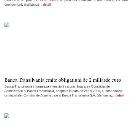
unui comunicat al băncii,...
detalii
Banca Transilvania emite obligațiuni de 2 miliarde euro
Banca Transilvania informeaza investitorii ca prin Hotararea Consiliului de
Administratie al Bancii Transilvania, adoptata in data de 24.09.2025, au fost decise
urmatoarele: Consiliul de Administraie al Bancii Transilvania S.A. (denumita,...
detalii