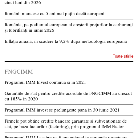
cinci luni din 2026
Românii muncesc cu 5 ani mai puțin decât europenii
România, pe podiumul european al creșterii prețurilor la carburanți
și lubrifianți în iunie 2026
Inflația anuală, în scădere la 9,2% după metodologia europeană
Toate stirile
FNGCIMM
Programul IMM Invest continua si in 2021
Garantiile de stat pentru credite acordate de FNGCIMM au crescut
cu 185% in 2020
Programul IMM invest se prelungeste pana in 30 iunie 2021
Firmele pot obtine credite bancare garantate si subventionate de
stat, pe baza facturilor (factoring), prin programul IMM Factor
Programul IMM Leasing va fi operational in perioada urmatoare,