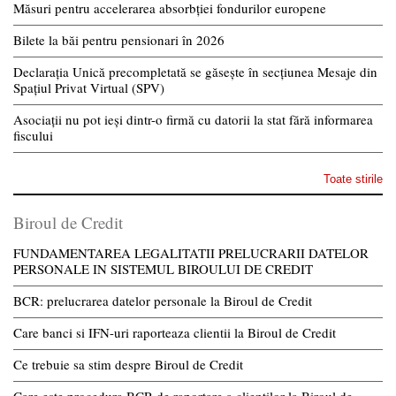
Măsuri pentru accelerarea absorbției fondurilor europene
Bilete la băi pentru pensionari în 2026
Declarația Unică precompletată se găsește în secțiunea Mesaje din
Spațiul Privat Virtual (SPV)
Asociații nu pot ieși dintr-o firmă cu datorii la stat fără informarea
fiscului
Toate stirile
Biroul de Credit
FUNDAMENTAREA LEGALITATII PRELUCRARII DATELOR
PERSONALE IN SISTEMUL BIROULUI DE CREDIT
BCR: prelucrarea datelor personale la Biroul de Credit
Care banci si IFN-uri raporteaza clientii la Biroul de Credit
Ce trebuie sa stim despre Biroul de Credit
Care este procedura BCR de raportare a clientilor la Biroul de