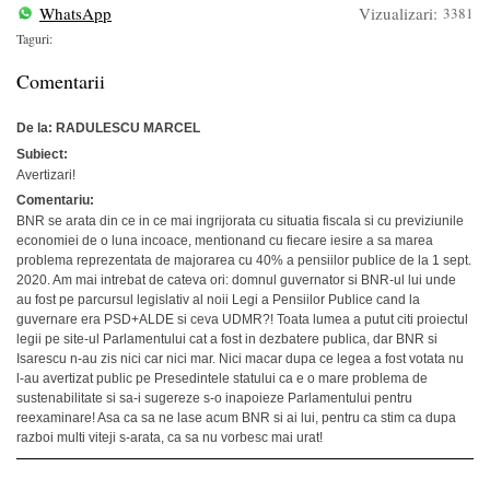
WhatsApp
Vizualizari:
3381
Taguri:
Comentarii
De la: RADULESCU MARCEL
Subiect:
Avertizari!
Comentariu:
BNR se arata din ce in ce mai ingrijorata cu situatia fiscala si cu previziunile
economiei de o luna incoace, mentionand cu fiecare iesire a sa marea
problema reprezentata de majorarea cu 40% a pensiilor publice de la 1 sept.
2020. Am mai intrebat de cateva ori: domnul guvernator si BNR-ul lui unde
au fost pe parcursul legislativ al noii Legi a Pensiilor Publice cand la
guvernare era PSD+ALDE si ceva UDMR?! Toata lumea a putut citi proiectul
legii pe site-ul Parlamentului cat a fost in dezbatere publica, dar BNR si
Isarescu n-au zis nici car nici mar. Nici macar dupa ce legea a fost votata nu
l-au avertizat public pe Presedintele statului ca e o mare problema de
sustenabilitate si sa-i sugereze s-o inapoieze Parlamentului pentru
reexaminare! Asa ca sa ne lase acum BNR si ai lui, pentru ca stim ca dupa
razboi multi viteji s-arata, ca sa nu vorbesc mai urat!