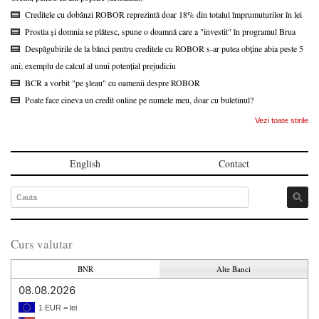
Creditele cu dobânzi ROBOR reprezintă doar 18% din totalul împrumuturilor în lei
Prostia și domnia se plătesc, spune o doamnă care a "investit" în programul Brua
Despăgubirile de la bănci pentru creditele cu ROBOR s-ar putea obține abia peste 5
ani; exemplu de calcul al unui potențial prejudiciu
BCR a vorbit "pe șleau" cu oamenii despre ROBOR
Poate face cineva un credit online pe numele meu, doar cu buletinul?
Vezi toate stirile
English
Contact
Curs valutar
BNR
Alte Banci
08.08.2026
1 EUR = lei