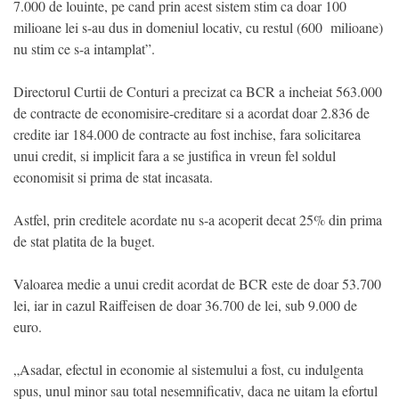
7.000 de louinte, pe cand prin acest sistem stim ca doar 100
milioane lei s-au dus in domeniul locativ, cu restul (600 milioane)
nu stim ce s-a intamplat”.
Directorul Curtii de Conturi a precizat ca BCR a incheiat 563.000
de contracte de economisire-creditare si a acordat doar 2.836 de
credite iar 184.000 de contracte au fost inchise, fara solicitarea
unui credit, si implicit fara a se justifica in vreun fel soldul
economisit si prima de stat incasata.
Astfel, prin creditele acordate nu s-a acoperit decat 25% din prima
de stat platita de la buget.
Valoarea medie a unui credit acordat de BCR este de doar 53.700
lei, iar in cazul Raiffeisen de doar 36.700 de lei, sub 9.000 de
euro.
„Asadar, efectul in economie al sistemului a fost, cu indulgenta
spus, unul minor sau total nesemnificativ, daca ne uitam la efortul