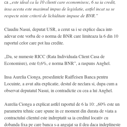
ca
„este ideal ca la 10 clienti care economisesc, 6 sa ia credit,
insa acesta este maximul impus de legislatie, astfel incat sa se
respecte niste criterii de lichiditate impuse de BNR.”
Claudiu Nasui, deputat USR, a cerut sa i se explice daca intr-
adevar este vorba de o norma de BNR care limiteaza la 6 din 10
raportul celor care pot lua credite.
„Da, se numeste RICC (Rata Individuala Client Casa de
Economisre), este 0,6%, e norma BNR”, a raspuns Anghel.
Insa Aurelia Cionga, presedintele Raiffeisen Banca pentru
Locuinte, a avut alta explicatie, destul de neclara si, dupa cum a
observat deputatul Nasui, in contradictie cu cea a lui Anghel.
Aurelia Cionga a explicat astfel raportul de 6 la 10: „60% este un
parametru tehnic care spune in ce moment din durata de viata a
contractului clientul este indreptatit sa ia creditul locativ cu
dobanda fixa pe care banca s-a angajat sa il dea daca indeplineste