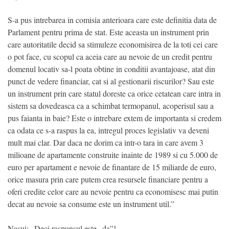
S-a pus intrebarea in comisia anterioara care este definitia data de
Parlament pentru prima de stat. Este aceasta un instrument prin
care autoritatile decid sa stimuleze economisirea de la toti cei care
o pot face, cu scopul ca aceia care au nevoie de un credit pentru
domenul locativ sa-l poata obtine in conditii avantajoase, atat din
punct de vedere financiar, cat si al gestionarii riscurilor? Sau este
un instrument prin care statul doreste ca orice cetatean care intra in
sistem sa dovedeasca ca a schimbat termopanul, acoperisul sau a
pus faianta in baie? Este o intrebare extem de importanta si credem
ca odata ce s-a raspus la ea, intregul proces legislativ va deveni
mult mai clar. Dar daca ne dorim ca intr-o tara in care avem 3
milioane de apartamente construite inainte de 1989 si cu 5.000 de
euro per apartament e nevoie de finantare de 15 miliarde de euro,
orice masura prin care putem crea resursele financiare pentru a
oferi credite celor care au nevoie pentru ca economisesc mai putin
decat au nevoie sa consume este un instrument util.”
Nasui: „Deci raspunsul este „da”!