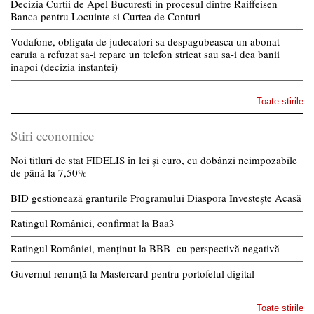
Decizia Curtii de Apel Bucuresti in procesul dintre Raiffeisen
Banca pentru Locuinte si Curtea de Conturi
Vodafone, obligata de judecatori sa despagubeasca un abonat
caruia a refuzat sa-i repare un telefon stricat sau sa-i dea banii
inapoi (decizia instantei)
Toate stirile
Stiri economice
Noi titluri de stat FIDELIS în lei și euro, cu dobânzi neimpozabile
de pânã la 7,50%
BID gestionează granturile Programului Diaspora Investește Acasă
Ratingul României, confirmat la Baa3
Ratingul României, menținut la BBB- cu perspectivă negativă
Guvernul renunță la Mastercard pentru portofelul digital
Toate stirile