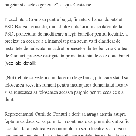
bugetar si efectele generate”, a spus Costache.
Presedintele Comisiei pentru buget, finante si banci, deputatul
PSD Badea Leonardo, unul dintre initiatorii, majoritatea de la
PSD, proiectului de modificare a legii bancilor pentru locuinte, a
precizat ca ceea ce s-a intamplat pana acum va fi clarificat de
instantele de judecata, in cadrul proceselor dintre banci si Curtea
de Conturi, procese castigate in prima instanta de cele doua banci.
(
)
vezi aici detalii
„Noi trebuie sa vedem cum facem o lege buna, prin care statul sa
foloseasca acest instrument pentru incurajarea domeniului locativ
si sa reuseasca sa foloseasca aceasta parghie pentru ceea ce s-a
dorit”.
Reprezentantul Curtii de Conturi a dorit sa atraga atentia asupra
faptului ca daca se va permite in continuare ca prima de stat sa fie
acordata fara justificarea economiilor in scop locativ, s-ar crea o
concurenta neloiala fata de bancile comerciale, iar pe de alta parte