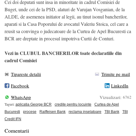
Cei doi deputati sunt insa in minoritate in cadrul Comisiei de
Buget, unde cei de la PSD, alaturi de Varujan Vosganian, de la
ALDE, de asemenea initiator al legii, au tinut isonul bancherilor,
aparati si la Casa Poporului de avocatul Valeriu Stoica, cel care a
reusit sa convinga o judecatoare de la Curtea de Apel Bucuresti ca
BCR are dreptate in procesul impotriva Curtii de Conturi.
Vezi in CLUBUL BANCHERILOR toate declaratiile din
cadrul Comisiei
Tipareste detalii
Trimite pe mail
Facebook
LinkedIn
WhatsApp
Vizualizari:
6762
Taguri:
aplicatia George BCR
credite pentru locuinte
Curtea de Apel
Bucuresti
procese
Raiffeisen Bank
reclama inselatoare
TBI Bank
TBI
Credit IFN
Comentarii