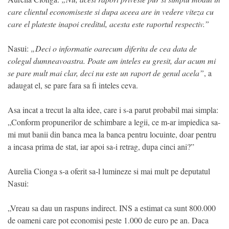
care clientul economiseste si dupa aceea are in vedere viteza cu
care el plateste inapoi creditul, acesta este raportul respectiv.”
Nasui:
„Deci o informatie oarecum diferita de cea data de
colegul dumneavoastra. Poate am inteles eu gresit, dar acum mi
se pare mult mai clar, deci nu este un raport de genul acela”
, a
adaugat el, se pare fara sa fi inteles ceva.
Asa incat a trecut la alta idee, care i s-a parut probabil mai simpla:
„Conform propunerilor de schimbare a legii, ce m-ar impiedica sa-
mi mut banii din banca mea la banca pentru locuinte, doar pentru
a incasa prima de stat, iar apoi sa-i retrag, dupa cinci ani?”
Aurelia Cionga s-a oferit sa-l lumineze si mai mult pe deputatul
Nasui:
„Vreau sa dau un raspuns indirect. INS a estimat ca sunt 800.000
de oameni care pot economisi peste 1.000 de euro pe an. Daca