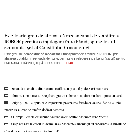
Este foarte greu de afirmat că mecanismul de stabilire a
ROBOR permite o înțelegere între bănci, spune fostul
economist șef al Consiliului Concurenței
Este greu de demonstrat că mecanismul transparent de stabilire a ROBOR, prin
afișarea cotațiilor în perioada de fixing, permite o înțelegere între bănci (cartel) pentru
majorarea dobânzilor, după cum susține...
detalii
Dobânda la creditul din reclama Raiffeisen poate fi și de 5 ori mai mare
Libra nu te mai lasă să scoți bani gratuit la bancomat, dacă nu faci o plată cu cardul
Poliția și DNSC spun că e importantă prevenirea fraudelor online, dar nu au nici
măcar un număr de telefon dedicat acestora
Au dreptul casele de schimb valutar să-mi refuze bancnote euro vechi?
Am plătit rata la credit în avans, însă banca m-a amenințat cu raportarea la Biroul de
Credit, pentru că am poprire (actualizat)