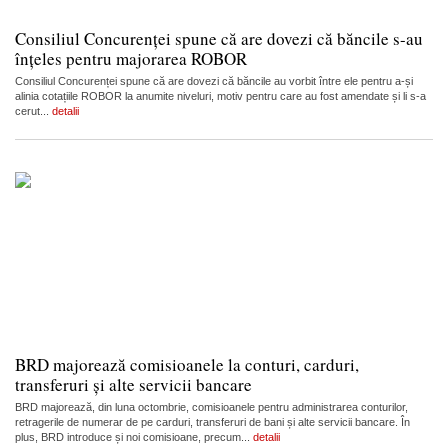
Consiliul Concurenței spune că are dovezi că băncile s-au
înțeles pentru majorarea ROBOR
Consiliul Concurenței spune că are dovezi că băncile au vorbit între ele pentru a-și
alinia cotațiile ROBOR la anumite niveluri, motiv pentru care au fost amendate și li s-a
cerut...
detalii
BRD majorează comisioanele la conturi, carduri,
transferuri și alte servicii bancare
BRD majorează, din luna octombrie, comisioanele pentru administrarea conturilor,
retragerile de numerar de pe carduri, transferuri de bani și alte servicii bancare. În
plus, BRD introduce și noi comisioane, precum...
detalii