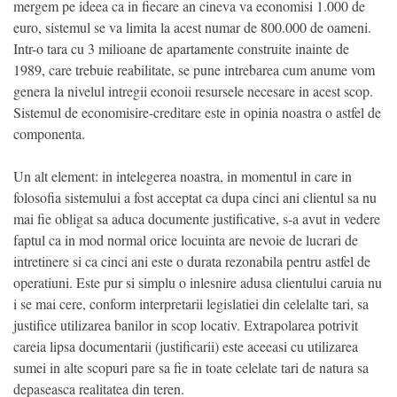
mergem pe ideea ca in fiecare an cineva va economisi 1.000 de
euro, sistemul se va limita la acest numar de 800.000 de oameni.
Intr-o tara cu 3 milioane de apartamente construite inainte de
1989, care trebuie reabilitate, se pune intrebarea cum anume vom
genera la nivelul intregii econoii resursele necesare in acest scop.
Sistemul de economisire-creditare este in opinia noastra o astfel de
componenta.
Un alt element: in intelegerea noastra, in momentul in care in
folosofia sistemului a fost acceptat ca dupa cinci ani clientul sa nu
mai fie obligat sa aduca documente justificative, s-a avut in vedere
faptul ca in mod normal orice locuinta are nevoie de lucrari de
intretinere si ca cinci ani este o durata rezonabila pentru astfel de
operatiuni. Este pur si simplu o inlesnire adusa clientului caruia nu
i se mai cere, conform interpretarii legislatiei din celelalte tari, sa
justifice utilizarea banilor in scop locativ. Extrapolarea potrivit
careia lipsa documentarii (justificarii) este aceeasi cu utilizarea
sumei in alte scopuri pare sa fie in toate celelate tari de natura sa
depaseasca realitatea din teren.