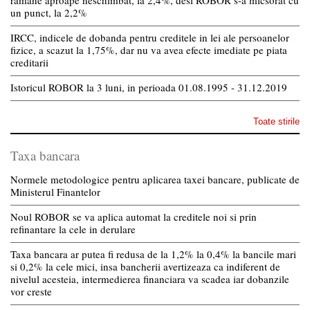
ramane aproape neschimbat, la 2,4%, desi ROBOR s-a micsorat cu
un punct, la 2,2%
IRCC, indicele de dobanda pentru creditele in lei ale persoanelor
fizice, a scazut la 1,75%, dar nu va avea efecte imediate pe piata
creditarii
Istoricul ROBOR la 3 luni, in perioada 01.08.1995 - 31.12.2019
Toate stirile
Taxa bancara
Normele metodologice pentru aplicarea taxei bancare, publicate de
Ministerul Finantelor
Noul ROBOR se va aplica automat la creditele noi si prin
refinantare la cele in derulare
Taxa bancara ar putea fi redusa de la 1,2% la 0,4% la bancile mari
si 0,2% la cele mici, insa bancherii avertizeaza ca indiferent de
nivelul acesteia, intermedierea financiara va scadea iar dobanzile
vor creste