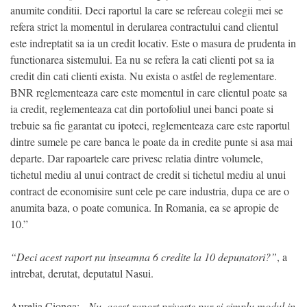
anumite conditii. Deci raportul la care se refereau colegii mei se
refera strict la momentul in derularea contractului cand clientul
este indreptatit sa ia un credit locativ. Este o masura de prudenta in
functionarea sistemului. Ea nu se refera la cati clienti pot sa ia
credit din cati clienti exista. Nu exista o astfel de reglementare.
BNR reglementeaza care este momentul in care clientul poate sa
ia credit, reglementeaza cat din portofoliul unei banci poate si
trebuie sa fie garantat cu ipoteci, reglementeaza care este raportul
dintre sumele pe care banca le poate da in credite punte si asa mai
departe. Dar rapoartele care privesc relatia dintre volumele,
tichetul mediu al unui contract de credit si tichetul mediu al unui
contract de economisire sunt cele pe care industria, dupa ce are o
anumita baza, o poate comunica. In Romania, ea se apropie de
10.”
“Deci acest raport nu inseamna 6 credite la 10 depunatori?”
, a
intrebat, derutat, deputatul Nasui.
Aurelia Cionga:
„Nu, acest raport priveste pur si simplu modul in