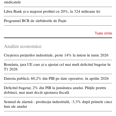
sindicatele
Libra Bank și-a majorat profitul cu 20%, la 324 milioane lei
Programul BCR de sărbătorile de Paște
Toate stirile
Analize economice
Creșterea prețurilor industriale, peste 14% la intern în iunie 2026
România, țara UE care și-a ajustat cel mai mult deficitul bugetar în
T1 2026
Datoria publică, 60,2% din PIB pe date operative, în aprilie 2026
Deficitul bugetar, 2% din PIB la jumătatea anului. Plățile pentru
dobânzi, mai mari decât ajustarea fiscală
Semnal de alarmă - producția industrială, -3,3% după primele cinci
luni ale anului