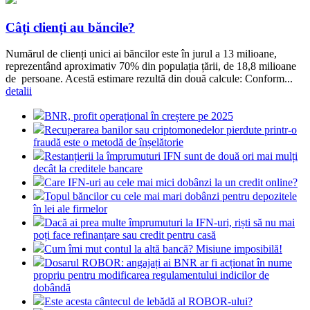
Câți clienți au băncile?
Numărul de clienți unici ai băncilor este în jurul a 13 milioane,
reprezentând aproximativ 70% din populația țării, de 18,8 milioane
de persoane. Acestă estimare rezultă din două calcule: Conform...
detalii
BNR, profit operațional în creștere pe 2025
Recuperarea banilor sau criptomonedelor pierdute printr-o
fraudă este o metodă de înșelătorie
Restanțierii la împrumuturi IFN sunt de două ori mai mulți
decât la creditele bancare
Care IFN-uri au cele mai mici dobânzi la un credit online?
Topul băncilor cu cele mai mari dobânzi pentru depozitele
în lei ale firmelor
Dacă ai prea multe împrumuturi la IFN-uri, riști să nu mai
poți face refinanțare sau credit pentru casă
Cum îmi mut contul la altă bancă? Misiune imposibilă!
Dosarul ROBOR: angajați ai BNR ar fi acționat în nume
propriu pentru modificarea regulamentului indicilor de
dobândă
Este acesta cântecul de lebădă al ROBOR-ului?