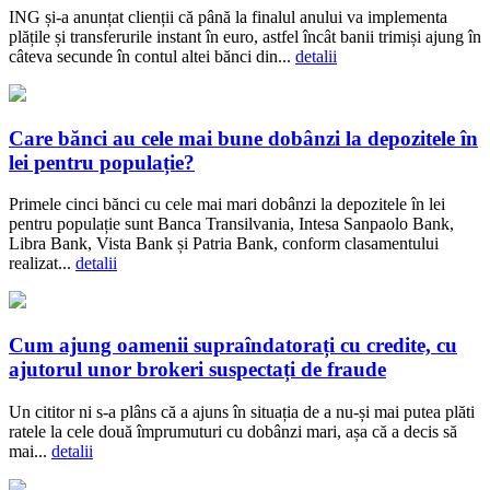
ING și-a anunțat clienții că până la finalul anului va implementa
plățile și transferurile instant în euro, astfel încât banii trimiși ajung în
câteva secunde în contul altei bănci din...
detalii
Care bănci au cele mai bune dobânzi la depozitele în
lei pentru populație?
Primele cinci bănci cu cele mai mari dobânzi la depozitele în lei
pentru populație sunt Banca Transilvania, Intesa Sanpaolo Bank,
Libra Bank, Vista Bank și Patria Bank, conform clasamentului
realizat...
detalii
Cum ajung oamenii supraîndatorați cu credite, cu
ajutorul unor brokeri suspectați de fraude
Un cititor ni s-a plâns că a ajuns în situația de a nu-și mai putea plăti
ratele la cele două împrumuturi cu dobânzi mari, așa că a decis să
mai...
detalii