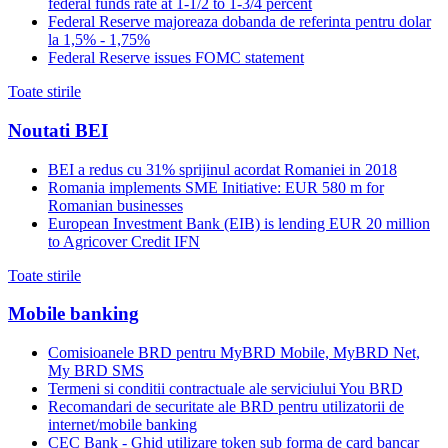
federal funds rate at 1-1/2 to 1-3/4 percent
Federal Reserve majoreaza dobanda de referinta pentru dolar
la 1,5% - 1,75%
Federal Reserve issues FOMC statement
Toate stirile
Noutati BEI
BEI a redus cu 31% sprijinul acordat Romaniei in 2018
Romania implements SME Initiative: EUR 580 m for
Romanian businesses
European Investment Bank (EIB) is lending EUR 20 million
to Agricover Credit IFN
Toate stirile
Mobile banking
Comisioanele BRD pentru MyBRD Mobile, MyBRD Net,
My BRD SMS
Termeni si conditii contractuale ale serviciului You BRD
Recomandari de securitate ale BRD pentru utilizatorii de
internet/mobile banking
CEC Bank - Ghid utilizare token sub forma de card bancar