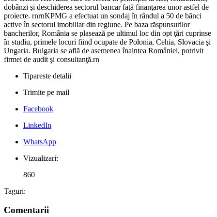
dobânzi şi deschiderea sectorul bancar faţă finanţarea unor astfel de
proiecte. rnrnKPMG a efectuat un sondaj în rândul a 50 de bănci
active în sectorul imobiliar din regiune. Pe baza răspunsurilor
bancherilor, România se plasează pe ultimul loc din opt ţări cuprinse
în studiu, primele locuri fiind ocupate de Polonia, Cehia, Slovacia şi
Ungaria. Bulgaria se află de asemenea înaintea României, potrivit
firmei de audit şi consultanţă.rn
Tipareste detalii
Trimite pe mail
Facebook
LinkedIn
WhatsApp
Vizualizari:
860
Taguri:
Comentarii