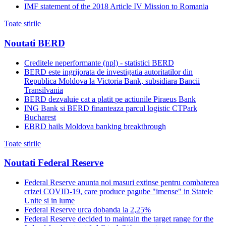
IMF statement of the 2018 Article IV Mission to Romania
Toate stirile
Noutati BERD
Creditele neperformante (npl) - statistici BERD
BERD este ingrijorata de investigatia autoritatilor din
Republica Moldova la Victoria Bank, subsidiara Bancii
Transilvania
BERD dezvaluie cat a platit pe actiunile Piraeus Bank
ING Bank si BERD finanteaza parcul logistic CTPark
Bucharest
EBRD hails Moldova banking breakthrough
Toate stirile
Noutati Federal Reserve
Federal Reserve anunta noi masuri extinse pentru combaterea
crizei COVID-19, care produce pagube "imense" in Statele
Unite si in lume
Federal Reserve urca dobanda la 2,25%
Federal Reserve decided to maintain the target range for the