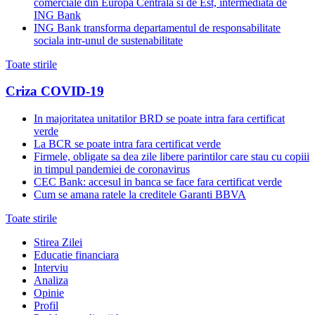
comerciale din Europa Centrala si de Est, intermediata de
ING Bank
ING Bank transforma departamentul de responsabilitate
sociala intr-unul de sustenabilitate
Toate stirile
Criza COVID-19
In majoritatea unitatilor BRD se poate intra fara certificat
verde
La BCR se poate intra fara certificat verde
Firmele, obligate sa dea zile libere parintilor care stau cu copiii
in timpul pandemiei de coronavirus
CEC Bank: accesul in banca se face fara certificat verde
Cum se amana ratele la creditele Garanti BBVA
Toate stirile
Stirea Zilei
Educatie financiara
Interviu
Analiza
Opinie
Profil