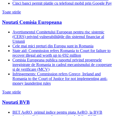
Cinci banci permit platile cu telefonul mobil prin Google Pay
Toate stirile
Noutati Comisia Europeana
Avertismentul Comitetului European pentru risc sistemic
(CERS) privind vulnerabilitățile din sistemul financiar al
Uniunii
Cele mai mici preturi din Europa sunt in Romania
State aid: Commission refers Romania to Court for failure to
recover illegal aid worth up to €92 million
Comisia Europeana publica raportul privind progresele
inregistrate de Romania in cadrul mecanismului de cooperare
si de verificare (MCV)
Infringements: Commission refers Greece, Ireland and
Romania to the Court of Justice for not implementing anti-
money laundering rules
Toate stirile
Noutati BVB
BET AeRO, primul indice pentru piata AeRO, la BVB