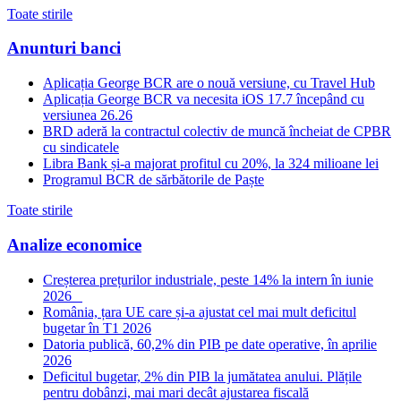
Toate stirile
Anunturi banci
Aplicația George BCR are o nouă versiune, cu Travel Hub
Aplicația George BCR va necesita iOS 17.7 începând cu
versiunea 26.26
BRD aderă la contractul colectiv de muncă încheiat de CPBR
cu sindicatele
Libra Bank și-a majorat profitul cu 20%, la 324 milioane lei
Programul BCR de sărbătorile de Paște
Toate stirile
Analize economice
Creșterea prețurilor industriale, peste 14% la intern în iunie
2026
România, țara UE care și-a ajustat cel mai mult deficitul
bugetar în T1 2026
Datoria publică, 60,2% din PIB pe date operative, în aprilie
2026
Deficitul bugetar, 2% din PIB la jumătatea anului. Plățile
pentru dobânzi, mai mari decât ajustarea fiscală