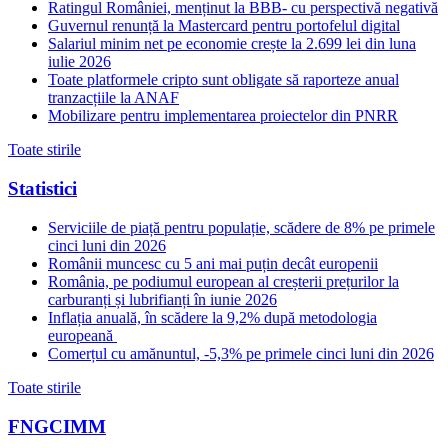
Ratingul României, menținut la BBB- cu perspectivă negativă
Guvernul renunță la Mastercard pentru portofelul digital
Salariul minim net pe economie crește la 2.699 lei din luna
iulie 2026
Toate platformele cripto sunt obligate să raporteze anual
tranzacțiile la ANAF
Mobilizare pentru implementarea proiectelor din PNRR
Toate stirile
Statistici
Serviciile de piață pentru populație, scădere de 8% pe primele
cinci luni din 2026
Românii muncesc cu 5 ani mai puțin decât europenii
România, pe podiumul european al creșterii prețurilor la
carburanți și lubrifianți în iunie 2026
Inflația anuală, în scădere la 9,2% după metodologia
europeană
Comerțul cu amănuntul, -5,3% pe primele cinci luni din 2026
Toate stirile
FNGCIMM