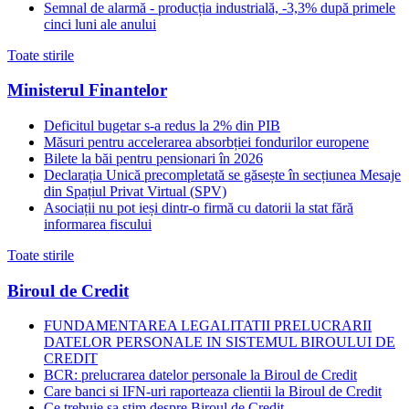
Semnal de alarmă - producția industrială, -3,3% după primele
cinci luni ale anului
Toate stirile
Ministerul Finantelor
Deficitul bugetar s-a redus la 2% din PIB
Măsuri pentru accelerarea absorbției fondurilor europene
Bilete la băi pentru pensionari în 2026
Declarația Unică precompletată se găsește în secțiunea Mesaje
din Spațiul Privat Virtual (SPV)
Asociații nu pot ieși dintr-o firmă cu datorii la stat fără
informarea fiscului
Toate stirile
Biroul de Credit
FUNDAMENTAREA LEGALITATII PRELUCRARII
DATELOR PERSONALE IN SISTEMUL BIROULUI DE
CREDIT
BCR: prelucrarea datelor personale la Biroul de Credit
Care banci si IFN-uri raporteaza clientii la Biroul de Credit
Ce trebuie sa stim despre Biroul de Credit