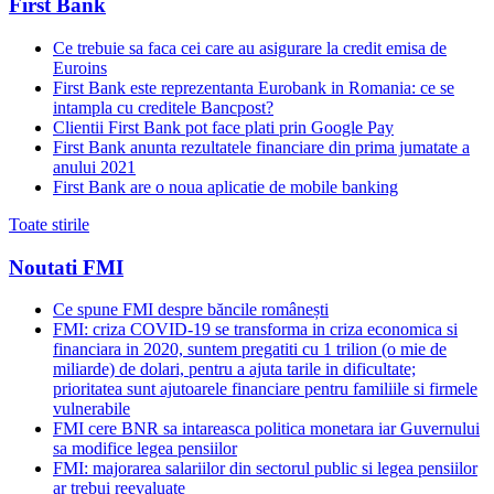
First Bank
Ce trebuie sa faca cei care au asigurare la credit emisa de
Euroins
First Bank este reprezentanta Eurobank in Romania: ce se
intampla cu creditele Bancpost?
Clientii First Bank pot face plati prin Google Pay
First Bank anunta rezultatele financiare din prima jumatate a
anului 2021
First Bank are o noua aplicatie de mobile banking
Toate stirile
Noutati FMI
Ce spune FMI despre băncile românești
FMI: criza COVID-19 se transforma in criza economica si
financiara in 2020, suntem pregatiti cu 1 trilion (o mie de
miliarde) de dolari, pentru a ajuta tarile in dificultate;
prioritatea sunt ajutoarele financiare pentru familiile si firmele
vulnerabile
FMI cere BNR sa intareasca politica monetara iar Guvernului
sa modifice legea pensiilor
FMI: majorarea salariilor din sectorul public si legea pensiilor
ar trebui reevaluate