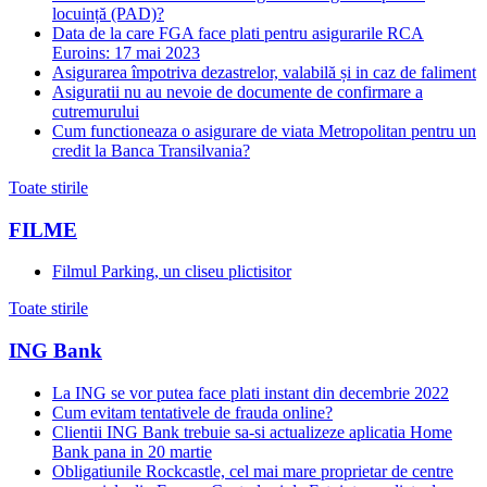
locuință (PAD)?
Data de la care FGA face plati pentru asigurarile RCA
Euroins: 17 mai 2023
Asigurarea împotriva dezastrelor, valabilă și in caz de faliment
Asiguratii nu au nevoie de documente de confirmare a
cutremurului
Cum functioneaza o asigurare de viata Metropolitan pentru un
credit la Banca Transilvania?
Toate stirile
FILME
Filmul Parking, un cliseu plictisitor
Toate stirile
ING Bank
La ING se vor putea face plati instant din decembrie 2022
Cum evitam tentativele de frauda online?
Clientii ING Bank trebuie sa-si actualizeze aplicatia Home
Bank pana in 20 martie
Obligatiunile Rockcastle, cel mai mare proprietar de centre