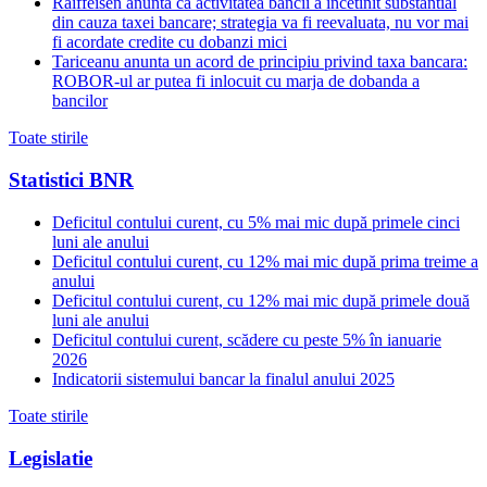
Raiffeisen anunta ca activitatea bancii a incetinit substantial
din cauza taxei bancare; strategia va fi reevaluata, nu vor mai
fi acordate credite cu dobanzi mici
Tariceanu anunta un acord de principiu privind taxa bancara:
ROBOR-ul ar putea fi inlocuit cu marja de dobanda a
bancilor
Toate stirile
Statistici BNR
Deficitul contului curent, cu 5% mai mic după primele cinci
luni ale anului
Deficitul contului curent, cu 12% mai mic după prima treime a
anului
Deficitul contului curent, cu 12% mai mic după primele două
luni ale anului
Deficitul contului curent, scădere cu peste 5% în ianuarie
2026
Indicatorii sistemului bancar la finalul anului 2025
Toate stirile
Legislatie