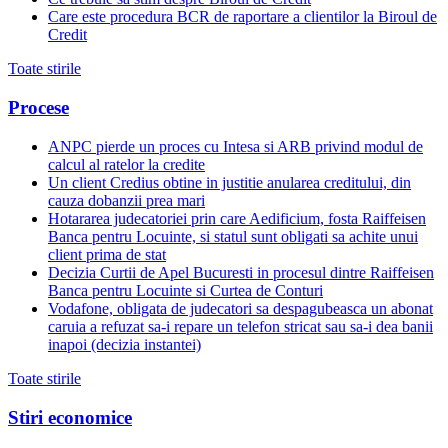
Care este procedura BCR de raportare a clientilor la Biroul de
Credit
Toate stirile
Procese
ANPC pierde un proces cu Intesa si ARB privind modul de
calcul al ratelor la credite
Un client Credius obtine in justitie anularea creditului, din
cauza dobanzii prea mari
Hotararea judecatoriei prin care Aedificium, fosta Raiffeisen
Banca pentru Locuinte, si statul sunt obligati sa achite unui
client prima de stat
Decizia Curtii de Apel Bucuresti in procesul dintre Raiffeisen
Banca pentru Locuinte si Curtea de Conturi
Vodafone, obligata de judecatori sa despagubeasca un abonat
caruia a refuzat sa-i repare un telefon stricat sau sa-i dea banii
inapoi (decizia instantei)
Toate stirile
Stiri economice