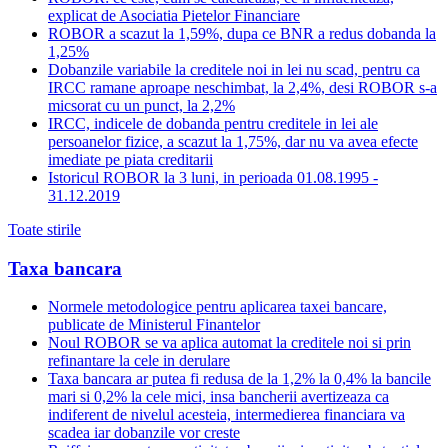
explicat de Asociatia Pietelor Financiare
ROBOR a scazut la 1,59%, dupa ce BNR a redus dobanda la
1,25%
Dobanzile variabile la creditele noi in lei nu scad, pentru ca
IRCC ramane aproape neschimbat, la 2,4%, desi ROBOR s-a
micsorat cu un punct, la 2,2%
IRCC, indicele de dobanda pentru creditele in lei ale
persoanelor fizice, a scazut la 1,75%, dar nu va avea efecte
imediate pe piata creditarii
Istoricul ROBOR la 3 luni, in perioada 01.08.1995 -
31.12.2019
Toate stirile
Taxa bancara
Normele metodologice pentru aplicarea taxei bancare,
publicate de Ministerul Finantelor
Noul ROBOR se va aplica automat la creditele noi si prin
refinantare la cele in derulare
Taxa bancara ar putea fi redusa de la 1,2% la 0,4% la bancile
mari si 0,2% la cele mici, insa bancherii avertizeaza ca
indiferent de nivelul acesteia, intermedierea financiara va
scadea iar dobanzile vor creste