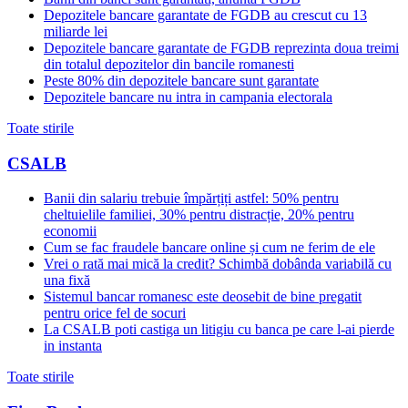
Depozitele bancare garantate de FGDB au crescut cu 13
miliarde lei
Depozitele bancare garantate de FGDB reprezinta doua treimi
din totalul depozitelor din bancile romanesti
Peste 80% din depozitele bancare sunt garantate
Depozitele bancare nu intra in campania electorala
Toate stirile
CSALB
Banii din salariu trebuie împărțiți astfel: 50% pentru
cheltuielile familiei, 30% pentru distracție, 20% pentru
economii
Cum se fac fraudele bancare online și cum ne ferim de ele
Vrei o rată mai mică la credit? Schimbă dobânda variabilă cu
una fixă
Sistemul bancar romanesc este deosebit de bine pregatit
pentru orice fel de socuri
La CSALB poti castiga un litigiu cu banca pe care l-ai pierde
in instanta
Toate stirile