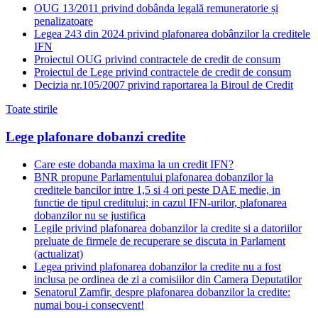
OUG 13/2011 privind dobânda legală remuneratorie și
penalizatoare
Legea 243 din 2024 privind plafonarea dobânzilor la creditele
IFN
Proiectul OUG privind contractele de credit de consum
Proiectul de Lege privind contractele de credit de consum
Decizia nr.105/2007 privind raportarea la Biroul de Credit
Toate stirile
Lege plafonare dobanzi credite
Care este dobanda maxima la un credit IFN?
BNR propune Parlamentului plafonarea dobanzilor la
creditele bancilor intre 1,5 si 4 ori peste DAE medie, in
functie de tipul creditului; in cazul IFN-urilor, plafonarea
dobanzilor nu se justifica
Legile privind plafonarea dobanzilor la credite si a datoriilor
preluate de firmele de recuperare se discuta in Parlament
(actualizat)
Legea privind plafonarea dobanzilor la credite nu a fost
inclusa pe ordinea de zi a comisiilor din Camera Deputatilor
Senatorul Zamfir, despre plafonarea dobanzilor la credite:
numai bou-i consecvent!