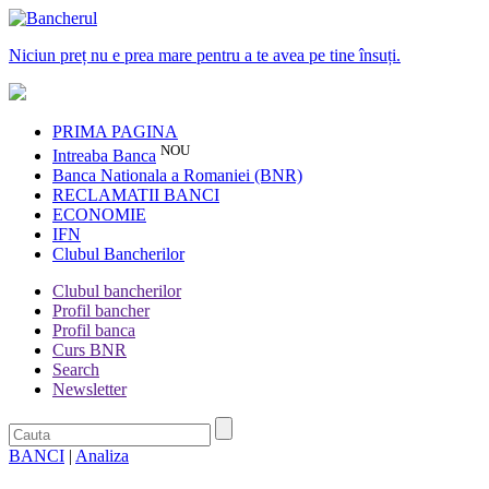
Niciun preț nu e prea mare pentru a te avea pe tine însuți.
PRIMA PAGINA
NOU
Intreaba Banca
Banca Nationala a Romaniei (BNR)
RECLAMATII BANCI
ECONOMIE
IFN
Clubul Bancherilor
Clubul bancherilor
Profil bancher
Profil banca
Curs BNR
Search
Newsletter
BANCI
|
Analiza