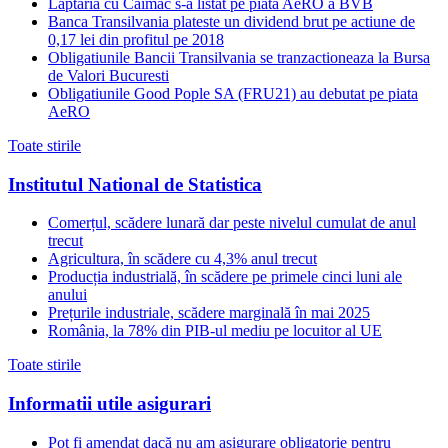
Laptaria cu Caimac s-a listat pe piata AeRO a BVB
Banca Transilvania plateste un dividend brut pe actiune de
0,17 lei din profitul pe 2018
Obligatiunile Bancii Transilvania se tranzactioneaza la Bursa
de Valori Bucuresti
Obligatiunile Good Pople SA (FRU21) au debutat pe piata
AeRO
Toate stirile
Institutul National de Statistica
Comerțul, scădere lunară dar peste nivelul cumulat de anul
trecut
Agricultura, în scădere cu 4,3% anul trecut
Producția industrială, în scădere pe primele cinci luni ale
anului
Prețurile industriale, scădere marginală în mai 2025
România, la 78% din PIB-ul mediu pe locuitor al UE
Toate stirile
Informatii utile asigurari
Pot fi amendat dacă nu am asigurare obligatorie pentru