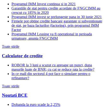
Programul IMM Invest continua si in 2021
Garantiile de stat pentru credite acordate de FNGCIMM au
crescut cu 185% in 2020
Programul IMM invest se prelungeste pana in 30 iunie 2021
Firmele pot obtine credite bancare garantate si subventionate
de stat, pe baza facturilor (factoring), prin programul IMM
Factor
Programul IMM Leasing va fi operational in perioada
urmatoare, anunta FNGCIMM
Toate stirile
Calculator de credite
ROBOR la 3 luni a scazut cu aproape un punct, dupa
masurile luate de BNR; cu cat se reduce rata la credite?
In ce mall din sectorul 4 pot face o simulare pentru o
refinantare?
Toate stirile
Noutati BCE
Dobanda la euro scade la 2,25%