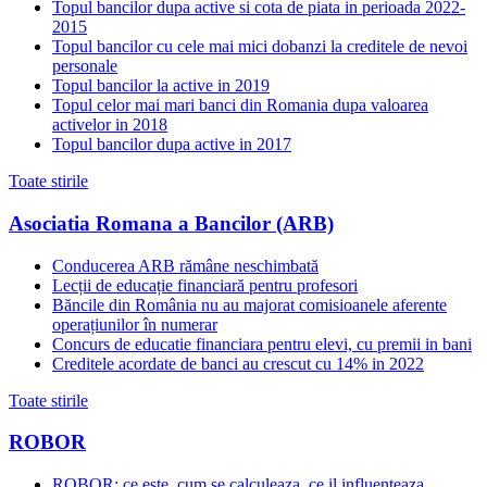
Topul bancilor dupa active si cota de piata in perioada 2022-
2015
Topul bancilor cu cele mai mici dobanzi la creditele de nevoi
personale
Topul bancilor la active in 2019
Topul celor mai mari banci din Romania dupa valoarea
activelor in 2018
Topul bancilor dupa active in 2017
Toate stirile
Asociatia Romana a Bancilor (ARB)
Conducerea ARB rămâne neschimbată
Lecții de educație financiară pentru profesori
Băncile din România nu au majorat comisioanele aferente
operațiunilor în numerar
Concurs de educatie financiara pentru elevi, cu premii in bani
Creditele acordate de banci au crescut cu 14% in 2022
Toate stirile
ROBOR
ROBOR: ce este, cum se calculeaza, ce il influenteaza,