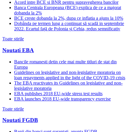
Acord intre BCE si BNR pentru supravegherea bancilor
Banca Centrala Europeana (BCE) explica de ce a majorat
dobanda la 2%
BCE creste dobanda la 2%, dupa ce inflatia a ajuns la 10%
Dobânda pe termen lung a continuat să scadă in septembrie
2022. Ecartul față de Polonia și Cehia, redus semnificativ
Toate stirile
Noutati EBA
Bancile romanesti detin cele mai multe titluri de stat din
Europa
Guidelines on legislative and non-legislative moratoria on
loan repayments applied in the light of the COVID-19 crisis
The EBA reactivates its Guidelines on legislative and non-
legislative moratoria
EBA publishes 2018 EU-wide stress test results
EBA launches 2018 EU-wide transparency exercise
Toate stirile
Noutati FGDB
Banii din banci sunt garantati, anunta FGDB