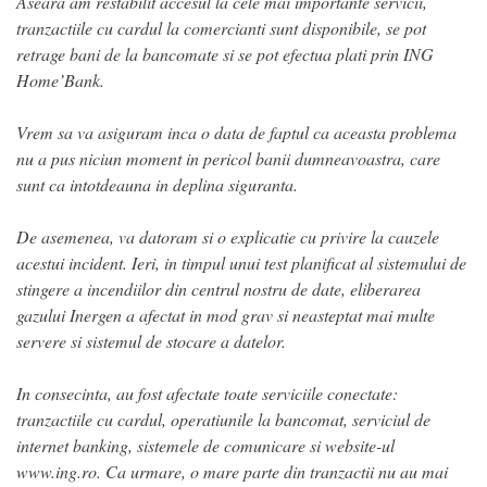
Aseara am restabilit accesul la cele mai importante servicii,
tranzactiile cu cardul la comercianti sunt disponibile, se pot
retrage bani de la bancomate si se pot efectua plati prin ING
Home’Bank.
Vrem sa va asiguram inca o data de faptul ca aceasta problema
nu a pus niciun moment in pericol banii dumneavoastra, care
sunt ca intotdeauna in deplina siguranta.
De asemenea, va datoram si o explicatie cu privire la cauzele
acestui incident. Ieri, in timpul unui test planificat al sistemului de
stingere a incendiilor din centrul nostru de date, eliberarea
gazului Inergen a afectat in mod grav si neasteptat mai multe
servere si sistemul de stocare a datelor.
In consecinta, au fost afectate toate serviciile conectate:
tranzactiile cu cardul, operatiunile la bancomat, serviciul de
internet banking, sistemele de comunicare si website-ul
www.ing.ro. Ca urmare, o mare parte din tranzactii nu au mai