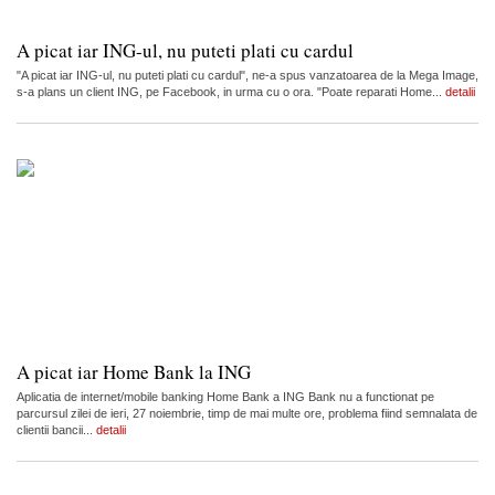
A picat iar ING-ul, nu puteti plati cu cardul
"A picat iar ING-ul, nu puteti plati cu cardul", ne-a spus vanzatoarea de la Mega Image,
s-a plans un client ING, pe Facebook, in urma cu o ora. "Poate reparati Home...
detalii
A picat iar Home Bank la ING
Aplicatia de internet/mobile banking Home Bank a ING Bank nu a functionat pe
parcursul zilei de ieri, 27 noiembrie, timp de mai multe ore, problema fiind semnalata de
clientii bancii...
detalii