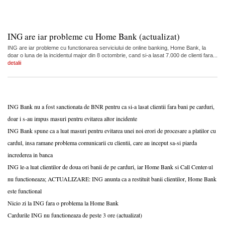
ING are iar probleme cu Home Bank (actualizat)
ING are iar probleme cu functionarea serviciului de online banking, Home Bank, la
doar o luna de la incidentul major din 8 octombrie, cand si-a lasat 7.000 de clienti fara...
detalii
ING Bank nu a fost sanctionata de BNR pentru ca si-a lasat clientii fara bani pe carduri,
doar i s-au impus masuri pentru evitarea altor incidente
ING Bank spune ca a luat masuri pentru evitarea unei noi erori de procesare a platilor cu
cardul, insa ramane problema comunicarii cu clientii, care au inceput sa-si piarda
increderea in banca
ING le-a luat clientilor de doua ori banii de pe carduri, iar Home Bank si Call Center-ul
nu functioneaza; ACTUALIZARE: ING anunta ca a restituit banii clientilor, Home Bank
este functional
Nicio zi la ING fara o problema la Home Bank
Cardurile ING nu functioneaza de peste 3 ore (actualizat)