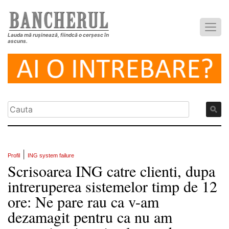
Lauda mă rușinează, fiindcă o cerșesc în
ascuns.
|
Profil
ING system failure
Scrisoarea ING catre clienti, dupa
intreruperea sistemelor timp de 12
ore: Ne pare rau ca v-am
dezamagit pentru ca nu am