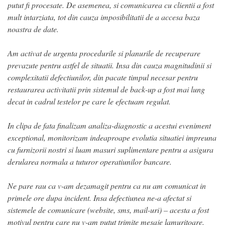
putut fi procesate. De asemenea, si comunicarea cu clientii a fost
mult intarziata, tot din cauza imposibilitatii de a accesa baza
noastra de date.
Am activat de urgenta procedurile si planurile de recuperare
prevazute pentru astfel de situatii. Insa din cauza magnitudinii si
complexitatii defectiunilor, din pacate timpul necesar pentru
restaurarea activitatii prin sistemul de back-up a fost mai lung
decat in cadrul testelor pe care le efectuam regulat.
In clipa de fata finalizam analiza-diagnostic a acestui eveniment
exceptional, monitorizam indeaproape evolutia situatiei impreuna
cu furnizorii nostri si luam masuri suplimentare pentru a asigura
derularea normala a tuturor operatiunilor bancare.
Ne pare rau ca v-am dezamagit pentru ca nu am comunicat in
primele ore dupa incident. Insa defectiunea ne-a afectat si
sistemele de comunicare (website, sms, mail-uri) – acesta a fost
motivul pentru care nu v-am putut trimite mesaje lamuritoare.