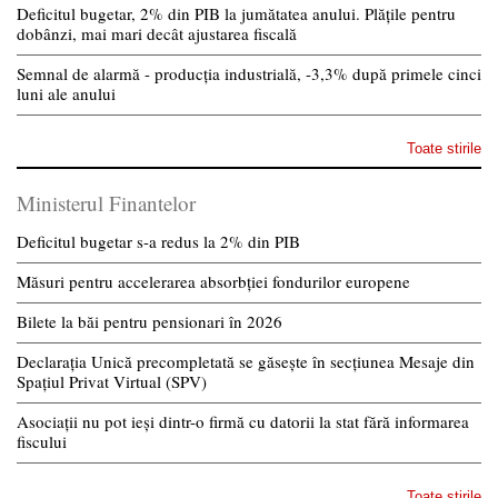
Deficitul bugetar, 2% din PIB la jumătatea anului. Plățile pentru
dobânzi, mai mari decât ajustarea fiscală
Semnal de alarmă - producția industrială, -3,3% după primele cinci
luni ale anului
Toate stirile
Ministerul Finantelor
Deficitul bugetar s-a redus la 2% din PIB
Măsuri pentru accelerarea absorbției fondurilor europene
Bilete la băi pentru pensionari în 2026
Declarația Unică precompletată se găsește în secțiunea Mesaje din
Spațiul Privat Virtual (SPV)
Asociații nu pot ieși dintr-o firmă cu datorii la stat fără informarea
fiscului
Toate stirile