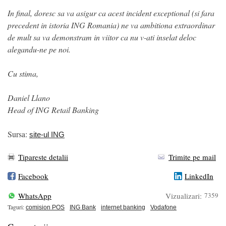
In final, doresc sa va asigur ca acest incident exceptional (si fara
precedent in istoria ING Romania) ne va ambitiona extraordinar
de mult sa va demonstram in viitor ca nu v-ati inselat deloc
alegandu-ne pe noi.
Cu stima,
Daniel Llano
Head of ING Retail Banking
Sursa:
site-ul ING
Tipareste detalii
Trimite pe mail
Facebook
LinkedIn
WhatsApp
Vizualizari:
7359
Taguri:
comision POS
ING Bank
internet banking
Vodafone