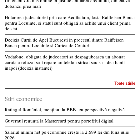
Un client Credius obtine in justitie anularea creditului, din cauza
dobanzii prea mari
Hotararea judecatoriei prin care Aedificium, fosta Raiffeisen Banca
pentru Locuinte, si statul sunt obligati sa achite unui client prima
de stat
Decizia Curtii de Apel Bucuresti in procesul dintre Raiffeisen
Banca pentru Locuinte si Curtea de Conturi
Vodafone, obligata de judecatori sa despagubeasca un abonat
caruia a refuzat sa-i repare un telefon stricat sau sa-i dea banii
inapoi (decizia instantei)
Toate stirile
Stiri economice
Ratingul României, menținut la BBB- cu perspectivă negativă
Guvernul renunță la Mastercard pentru portofelul digital
Salariul minim net pe economie crește la 2.699 lei din luna iulie
2026