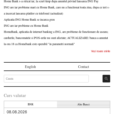
Home Bank s-a stricat iar, la scurt timp dupa anuntul privind lansarea ING Pay
ING are iar probleme mari cu Home Bank, care nu a functionat toata ziua, dupa ce ieri s-
a incercat lansarea platilor cu telefonul (actualizat)
Aplicatia ING Home Bank se incarca greu
ING are iar probleme cu Home Bank
HomeBank, aplicatia de internet banking a ING, are probleme de functionare de aseara;
cardurile, bancomatele si POS-urile nu sunt afectate; ACTUALIZARE: banca a anuntat
la ora 18 ca Homebank este operabil "in parametri normali"
Vezi toate stirile
English
Contact
Curs valutar
BNR
Alte Banci
08.08.2026