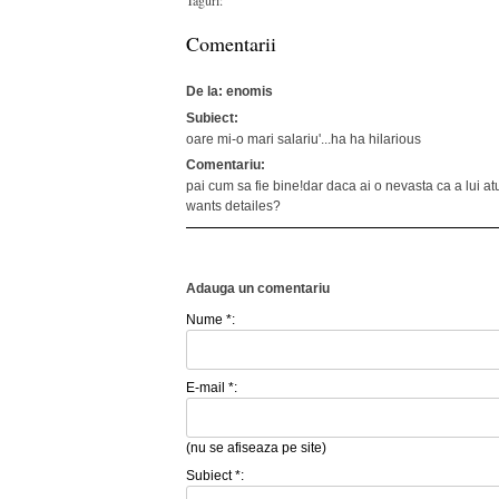
Comentarii
De la: enomis
Subiect:
oare mi-o mari salariu'...ha ha hilarious
Comentariu:
pai cum sa fie bine!dar daca ai o nevasta ca a lui at
wants detailes?
Adauga un comentariu
Nume *:
E-mail *:
(nu se afiseaza pe site)
Subiect *: