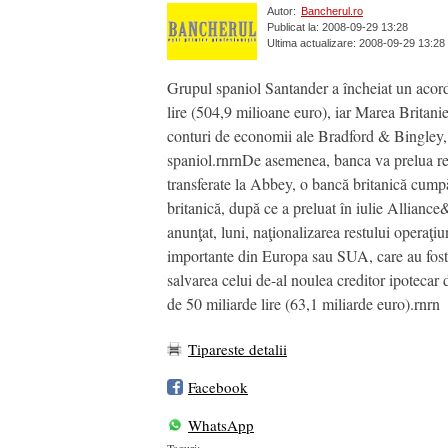
Autor:
Bancherul.ro
Publicat la: 2008-09-29 13:28
Ultima actualizare: 2008-09-29 13:28
Grupul spaniol Santander a încheiat un acord
lire (504,9 milioane euro), iar Marea Britanie
conturi de economii ale Bradford & Bingley, c
spaniol.rnrnDe asemenea, banca va prelua re
transferate la Abbey, o bancă britanică cump
britanică, după ce a preluat în iulie Alliance&
anunţat, luni, naţionalizarea restului operaţi
importante din Europa sau SUA, care au fost af
salvarea celui de-al noulea creditor ipotecar
de 50 miliarde lire (63,1 miliarde euro).rnrn
Tipareste detalii
Facebook
WhatsApp
Taguri: