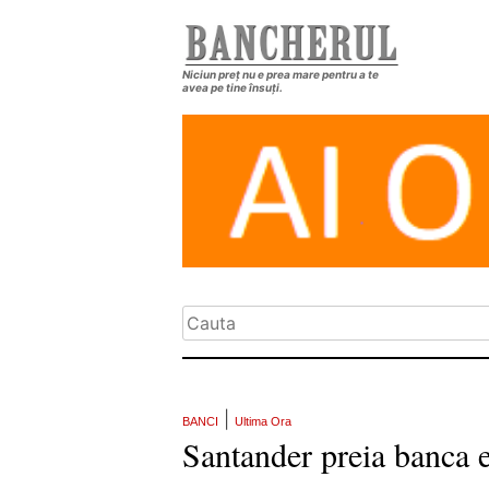
Niciun preț nu e prea mare pentru a te
avea pe tine însuți.
|
BANCI
Ultima Ora
Santander preia banca 