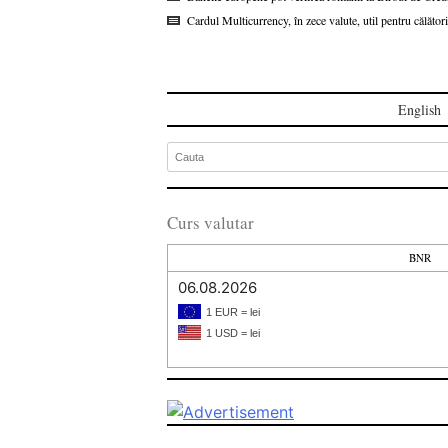
Cardul Multicurrency, în zece valute, util pentru călătorii
English
Curs valutar
BNR
06.08.2026
1 EUR = lei
1 USD = lei