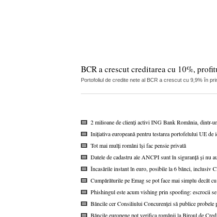
BCR a crescut creditarea cu 10%, profitu
Portofoliul de credite nete al BCR a crescut cu 9,9% în pri
2 milioane de clienți activi ING Bank România, dintr-u
Inițiativa europeană pentru testarea portofelului UE de i
Tot mai mulți români își fac pensie privată
Datele de cadastru ale ANCPI sunt în siguranță și nu au
Încasările instant în euro, posibile la 6 bănci, inclusi
Cumpărăturile pe Emag se pot face mai simplu decât cu
Phishingul este acum vishing prin spoofing: escrocii se
Băncile cer Consiliului Concurenței să publice probel
Băncile europene pot verifica românii la Biroul de Cred