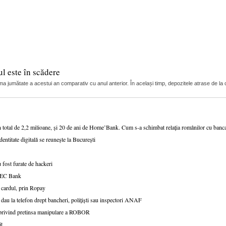
l este în scădere
ma jumătate a acestui an comparativ cu anul anterior. În același timp, depozitele atrase de la c
n total de 2,2 milioane, și 20 de ani de Home’Bank. Cum s-a schimbat relația românilor cu ban
dentitate digitală se reunește la București
 fost furate de hackeri
v CEC Bank
 cardul, prin Ropay
 dau la telefon drept bancheri, polițiști sau inspectori ANAF
e privind pretinsa manipulare a ROBOR
it