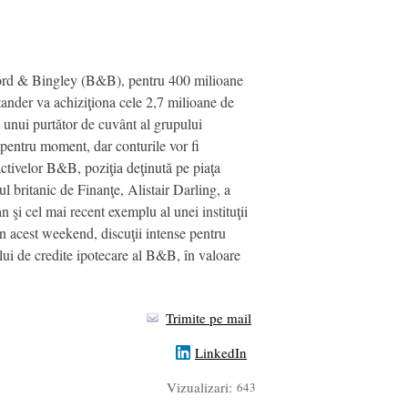
adford & Bingley (B&B), pentru 400 milioane
ntander va achiziţiona cele 2,7 milioane de
 unui purtător de cuvânt al grupului
entru moment, dar conturile vor fi
ctivelor B&B, poziţia deţinută pe piaţa
ul britanic de Finanţe, Alistair Darling, a
 şi cel mai recent exemplu al unei instituţii
în acest weekend, discuţii intense pentru
lui de credite ipotecare al B&B, în valoare
Trimite pe mail
LinkedIn
Vizualizari:
643