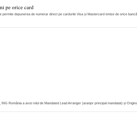
i pe orice card
 permite depunerea de numerar direct pe cardurile Visa și Mastercard emise de orice bancă
r, ING România a avut rolul de Mandated Lead Arranger (aranjor principal mandatat) și Original L