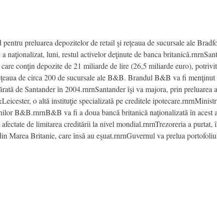
 pentru preluarea depozitelor de retail şi reţeaua de sucursale ale Br
 a naţionalizat, luni, restul activelor deţinute de banca britanică.rnrnSa
are conţin depozite de 21 miliarde de lire (26,5 miliarde euro), potrivit
ţeaua de circa 200 de sucursale ale B&B. Brandul B&B va fi menţinut p
ărată de Santander în 2004.rnrnSantander îşi va majora, prin preluarea a
Leicester, o altă instituţie specializată pe creditele ipotecare.rnrnMinistr
unilor B&B.rnrnB&B va fi a doua bancă britanică naţionalizată în acest an
ectate de limitarea creditării la nivel mondial.rnrnTrezoreria a purtat, 
 din Marea Britanie, care însă au eşuat.rnrnGuvernul va prelua portofoliu