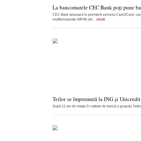
La bancomatele CEC Bank poți pune ban
CEC Bank lansează în premieră serviciul Cash2Card, care
multifuncționale (MFM) din...
detalii
Teilor se împrumută la ING și Unicredit
După 12 ani de relație în calitate de bancă a grupului Teilo