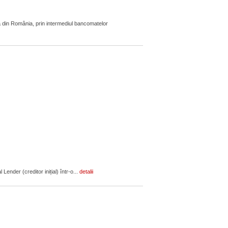
 din România, prin intermediul bancomatelor
ender (creditor inițial) într-o...
detalii