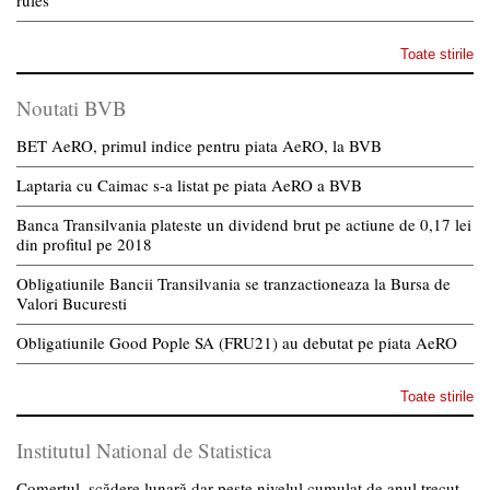
Toate stirile
Noutati BVB
BET AeRO, primul indice pentru piata AeRO, la BVB
Laptaria cu Caimac s-a listat pe piata AeRO a BVB
Banca Transilvania plateste un dividend brut pe actiune de 0,17 lei
din profitul pe 2018
Obligatiunile Bancii Transilvania se tranzactioneaza la Bursa de
Valori Bucuresti
Obligatiunile Good Pople SA (FRU21) au debutat pe piata AeRO
Toate stirile
Institutul National de Statistica
Comerțul, scădere lunară dar peste nivelul cumulat de anul trecut