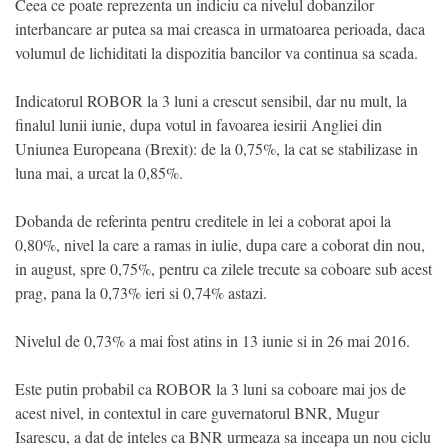
Ceea ce poate reprezenta un indiciu ca nivelul dobanzilor
interbancare ar putea sa mai creasca in urmatoarea perioada, daca
volumul de lichiditati la dispozitia bancilor va continua sa scada.
Indicatorul ROBOR la 3 luni a crescut sensibil, dar nu mult, la
finalul lunii iunie, dupa votul in favoarea iesirii Angliei din
Uniunea Europeana (Brexit): de la 0,75%, la cat se stabilizase in
luna mai, a urcat la 0,85%.
Dobanda de referinta pentru creditele in lei a coborat apoi la
0,80%, nivel la care a ramas in iulie, dupa care a coborat din nou,
in august, spre 0,75%, pentru ca zilele trecute sa coboare sub acest
prag, pana la 0,73% ieri si 0,74% astazi.
Nivelul de 0,73% a mai fost atins in 13 iunie si in 26 mai 2016.
Este putin probabil ca ROBOR la 3 luni sa coboare mai jos de
acest nivel, in contextul in care guvernatorul BNR, Mugur
Isarescu, a dat de inteles ca BNR urmeaza sa inceapa un nou ciclu