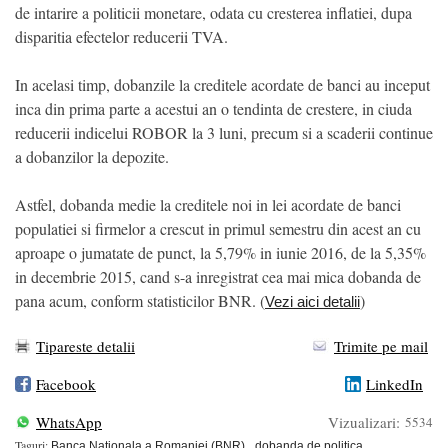
de intarire a politicii monetare, odata cu cresterea inflatiei, dupa
disparitia efectelor reducerii TVA.
In acelasi timp, dobanzile la creditele acordate de banci au inceput
inca din prima parte a acestui an o tendinta de crestere, in ciuda
reducerii indicelui ROBOR la 3 luni, precum si a scaderii continue
a dobanzilor la depozite.
Astfel, dobanda medie la creditele noi in lei acordate de banci
populatiei si firmelor a crescut in primul semestru din acest an cu
aproape o jumatate de punct, la 5,79% in iunie 2016, de la 5,35%
in decembrie 2015, cand s-a inregistrat cea mai mica dobanda de
pana acum, conform statisticilor BNR. (
)
Vezi aici detalii
Tipareste detalii
Trimite pe mail
Facebook
LinkedIn
WhatsApp
Vizualizari:
5534
Taguri:
Banca Nationala a Romaniei (BNR)
dobanda de politica