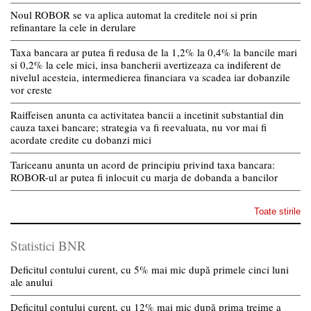
Noul ROBOR se va aplica automat la creditele noi si prin
refinantare la cele in derulare
Taxa bancara ar putea fi redusa de la 1,2% la 0,4% la bancile mari
si 0,2% la cele mici, insa bancherii avertizeaza ca indiferent de
nivelul acesteia, intermedierea financiara va scadea iar dobanzile
vor creste
Raiffeisen anunta ca activitatea bancii a incetinit substantial din
cauza taxei bancare; strategia va fi reevaluata, nu vor mai fi
acordate credite cu dobanzi mici
Tariceanu anunta un acord de principiu privind taxa bancara:
ROBOR-ul ar putea fi inlocuit cu marja de dobanda a bancilor
Toate stirile
Statistici BNR
Deficitul contului curent, cu 5% mai mic după primele cinci luni
ale anului
Deficitul contului curent, cu 12% mai mic după prima treime a