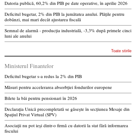
Datoria publică, 60,2% din PIB pe date operative, în aprilie 2026
Deficitul bugetar, 2% din PIB la jumătatea anului. Plățile pentru
dobânzi, mai mari decât ajustarea fiscală
Semnal de alarmă - producția industrială, -3,3% după primele cinci
luni ale anului
Toate stirile
Ministerul Finantelor
Deficitul bugetar s-a redus la 2% din PIB
Măsuri pentru accelerarea absorbției fondurilor europene
Bilete la băi pentru pensionari în 2026
Declarația Unică precompletată se găsește în secțiunea Mesaje din
Spațiul Privat Virtual (SPV)
Asociații nu pot ieși dintr-o firmă cu datorii la stat fără informarea
fiscului