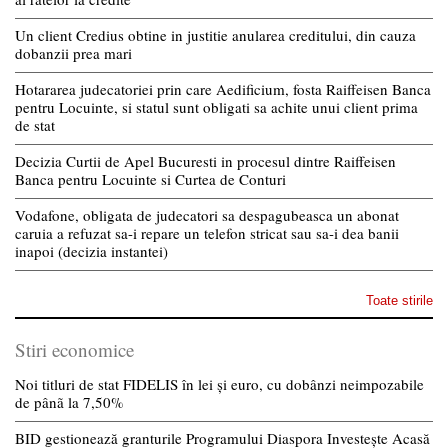
Un client Credius obtine in justitie anularea creditului, din cauza
dobanzii prea mari
Hotararea judecatoriei prin care Aedificium, fosta Raiffeisen Banca
pentru Locuinte, si statul sunt obligati sa achite unui client prima
de stat
Decizia Curtii de Apel Bucuresti in procesul dintre Raiffeisen
Banca pentru Locuinte si Curtea de Conturi
Vodafone, obligata de judecatori sa despagubeasca un abonat
caruia a refuzat sa-i repare un telefon stricat sau sa-i dea banii
inapoi (decizia instantei)
Toate stirile
Stiri economice
Noi titluri de stat FIDELIS în lei și euro, cu dobânzi neimpozabile
de pânã la 7,50%
BID gestionează granturile Programului Diaspora Investește Acasă