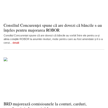
Consiliul Concurenței spune că are dovezi că băncile s-au
înțeles pentru majorarea ROBOR
Consiliul Concurenței spune că are dovezi că băncile au vorbit între ele pentru a-și
alinia cotațiile ROBOR la anumite niveluri, motiv pentru care au fost amendate și li s-a
cerut...
detalii
BRD majorează comisioanele la conturi, carduri,