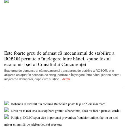
Este foarte greu de afirmat că mecanismul de stabilire a
ROBOR permite o înțelegere între bănci, spune fostul
economist șef al Consiliului Concurenței
Este greu de demonstrat că mecanismul transparent de stabilire a ROBOR, prin
afișarea cotațiilor în perioada de fixing, permite o înțelegere între bănci (cartel) pentru
majorarea dobânzilor, după cum susține...
detalii
Dobânda la creditul din reclama Raiffeisen poate fi și de 5 ori mai mare
Libra nu te mai lasă să scoți bani gratuit la bancomat, dacă nu faci o plată cu cardul
Poliția și DNSC spun că e importantă prevenirea fraudelor online, dar nu au nici
măcar un număr de telefon dedicat acestora