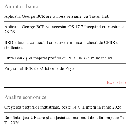
Anunturi banci
Aplicația George BCR are o nouă versiune, cu Travel Hub
Aplicația George BCR va necesita iOS 17.7 începând cu versiunea
26.26
BRD aderă la contractul colectiv de muncă încheiat de CPBR cu
sindicatele
Libra Bank și-a majorat profitul cu 20%, la 324 milioane lei
Programul BCR de sărbătorile de Paște
Toate stirile
Analize economice
Creșterea prețurilor industriale, peste 14% la intern în iunie 2026
România, țara UE care și-a ajustat cel mai mult deficitul bugetar în
T1 2026