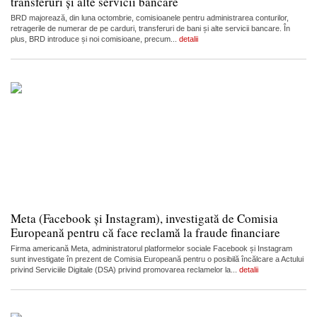
transferuri și alte servicii bancare
BRD majorează, din luna octombrie, comisioanele pentru administrarea conturilor,
retragerile de numerar de pe carduri, transferuri de bani și alte servicii bancare. În
plus, BRD introduce și noi comisioane, precum...
detalii
Meta (Facebook și Instagram), investigată de Comisia
Europeană pentru că face reclamă la fraude financiare
Firma americană Meta, administratorul platformelor sociale Facebook și Instagram
sunt investigate în prezent de Comisia Europeană pentru o posibilă încălcare a Actului
privind Serviciile Digitale (DSA) privind promovarea reclamelor la...
detalii