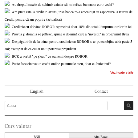
Au dreptul casele de schimb valutar să-mi refuze bancnote euro vechi?
Am plătit rata la credit în avans, însă banca m-a amenințat cu raportarea la Biroul de
Credit, pentru că am poprire (actualizat)
Creditele cu dobânzi ROBOR reprezintă doar 18% din totalul împrumuturilor în lei
Prostia și domnia se plătesc, spune o doamnă care a "investit" în programul Brua
Despăgubirile de la bănci pentru creditele cu ROBOR s-ar putea obține abia peste 5
ani; exemplu de calcul al unui potențial prejudiciu
BCR a vorbit "pe șleau" cu oamenii despre ROBOR
Poate face cineva un credit online pe numele meu, doar cu buletinul?
Vezi toate stirile
English
Contact
Curs valutar
BNR
Alte Banci