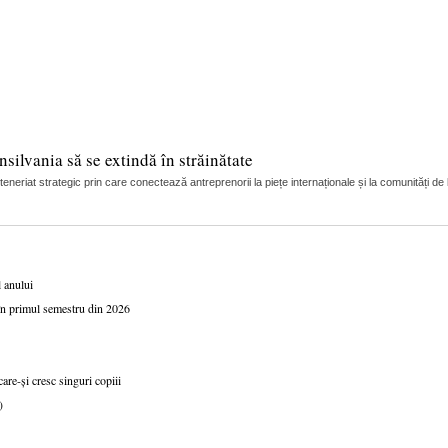
silvania să se extindă în străinătate
riat strategic prin care conectează antreprenorii la piețe internaționale și la comunități de
l anului
 în primul semestru din 2026
are-și cresc singuri copiii
)