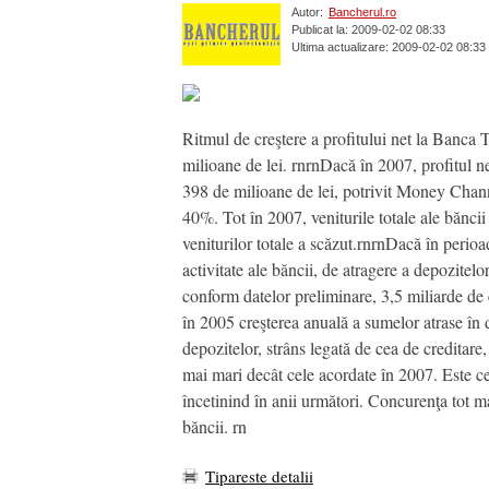
Autor:
Bancherul.ro
Publicat la: 2009-02-02 08:33
Ultima actualizare: 2009-02-02 08:33
Ritmul de creştere a profitului net la Banca T
milioane de lei. rnrnDacă în 2007, profitul ne
398 de milioane de lei, potrivit Money Channel
40%. Tot în 2007, veniturile totale ale băncii
veniturilor totale a scăzut.rnrnDacă în peri
activitate ale băncii, de atragere a depozitelo
conform datelor preliminare, 3,5 miliarde de 
în 2005 creşterea anuală a sumelor atrase în d
depozitelor, strâns legată de cea de creditare
mai mari decât cele acordate în 2007. Este c
încetinind în anii următori. Concurenţa tot mai
băncii. rn
Tipareste detalii