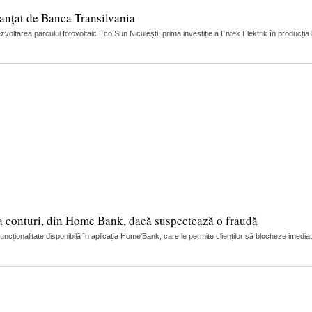
nanțat de Banca Transilvania
oltarea parcului fotovoltaic Eco Sun Niculești, prima investiție a Entek Elektrik în producția 
la conturi, din Home Bank, dacă suspectează o fraudă
ionalitate disponibilă în aplicația Home'Bank, care le permite clienților să blocheze imedia