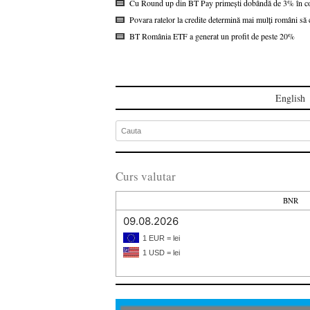
Cu Round up din BT Pay primești dobândă de 3% în co
Povara ratelor la credite determină mai mulți români s
BT România ETF a generat un profit de peste 20%
English
Curs valutar
BNR
09.08.2026
1 EUR = lei
1 USD = lei