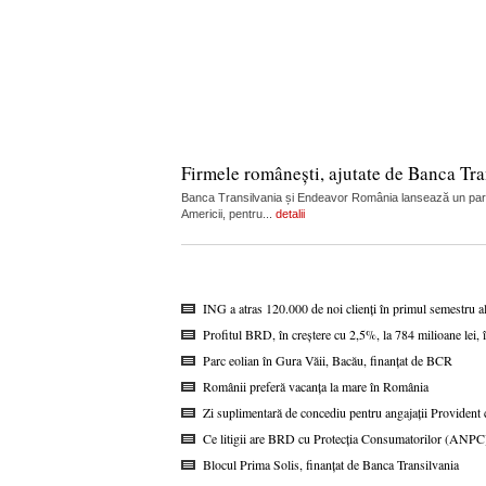
Firmele românești, ajutate de Banca Tran
Banca Transilvania și Endeavor România lansează un partene
Americii, pentru...
detalii
ING a atras 120.000 de noi clienți în primul semestru a
Profitul BRD, în creștere cu 2,5%, la 784 milioane lei,
Parc eolian în Gura Văii, Bacău, finanțat de BCR
Românii preferă vacanța la mare în România
Zi suplimentară de concediu pentru angajații Provident c
Ce litigii are BRD cu Protecția Consumatorilor (ANPC
Blocul Prima Solis, finanțat de Banca Transilvania