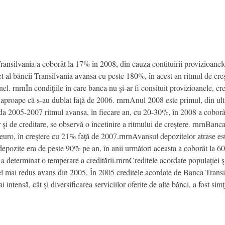
ransilvania a coborât la 17% in 2008, din cauza contituirii provizioanelo
t al băncii Transilvania avansa cu peste 180%, în acest an ritmul de creş
. rnrnÎn condiţiile în care banca nu şi-ar fi consituit provizioanele, creş
 aproape că s-au dublat faţă de 2006. rnrnAnul 2008 este primul, din ulti
oada 2005-2007 ritmul avansa, în fiecare an, cu 20-30%, în 2008 a coborâ
r şi de creditare, se observă o încetinire a ritmului de creştere. rnrnBanc
euro, în creştere cu 21% faţă de 2007.rnrnAvansul depozitelor atrase est
epozite era de peste 90% pe an, în anii următori aceasta a coborât la 60 
, a determinat o temperare a creditării.rnrnCreditele acordate populaţiei ş
el mai redus avans din 2005. În 2005 creditele acordate de Banca Transi
 intensă, cât şi diversificarea serviciilor oferite de alte bănci, a fost sim