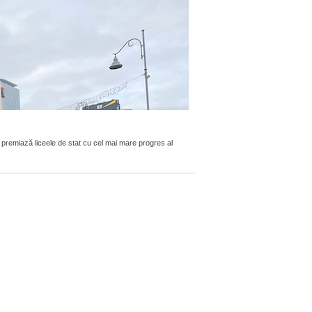
premiază liceele de stat cu cel mai mare progres al