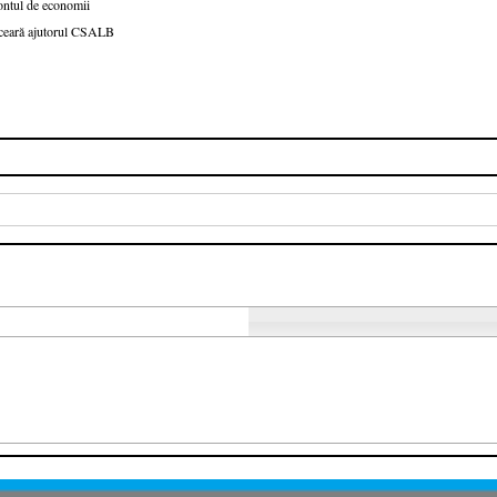
ntul de economii
ă ceară ajutorul CSALB