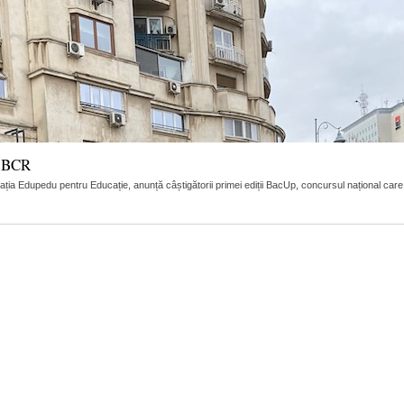
e BCR
a Edupedu pentru Educație, anunță câștigătorii primei ediții BacUp, concursul național care 