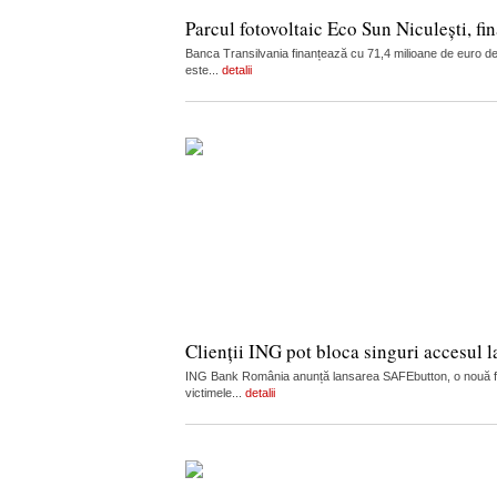
Parcul fotovoltaic Eco Sun Niculești, fi
Banca Transilvania finanțează cu 71,4 milioane de euro dezv
este...
detalii
Clienții ING pot bloca singuri accesul 
ING Bank România anunță lansarea SAFEbutton, o nouă funcț
victimele...
detalii