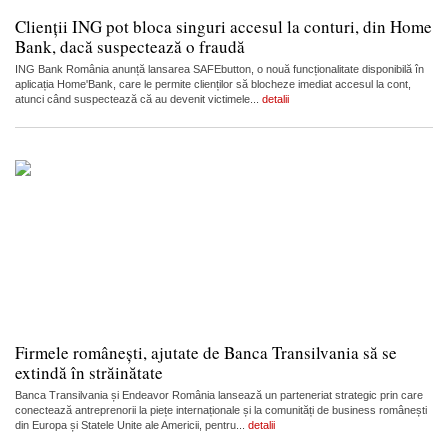
Clienții ING pot bloca singuri accesul la conturi, din Home
Bank, dacă suspectează o fraudă
ING Bank România anunță lansarea SAFEbutton, o nouă funcționalitate disponibilă în
aplicația Home'Bank, care le permite clienților să blocheze imediat accesul la cont,
atunci când suspectează că au devenit victimele...
detalii
Firmele românești, ajutate de Banca Transilvania să se
extindă în străinătate
Banca Transilvania și Endeavor România lansează un parteneriat strategic prin care
conectează antreprenorii la piețe internaționale și la comunități de business românești
din Europa și Statele Unite ale Americii, pentru...
detalii