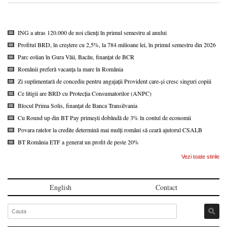
ING a atras 120.000 de noi clienți în primul semestru al anului
Profitul BRD, în creștere cu 2,5%, la 784 milioane lei, în primul semestru din 2026
Parc eolian în Gura Văii, Bacău, finanțat de BCR
Românii preferă vacanța la mare în România
Zi suplimentară de concediu pentru angajații Provident care-și cresc singuri copiii
Ce litigii are BRD cu Protecția Consumatorilor (ANPC)
Blocul Prima Solis, finanțat de Banca Transilvania
Cu Round up din BT Pay primești dobândă de 3% în contul de economii
Povara ratelor la credite determină mai mulți români să ceară ajutorul CSALB
BT România ETF a generat un profit de peste 20%
Vezi toate stirile
English
Contact