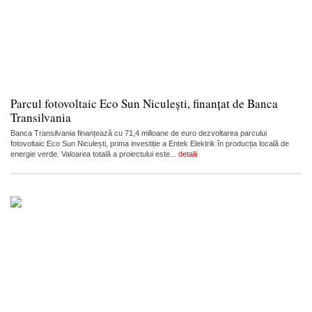
Parcul fotovoltaic Eco Sun Niculești, finanțat de Banca
Transilvania
Banca Transilvania finanțează cu 71,4 milioane de euro dezvoltarea parcului
fotovoltaic Eco Sun Niculești, prima investiție a Entek Elektrik în producția locală de
energie verde. Valoarea totală a proiectului este...
detalii