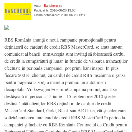
Autor:
Bancherul.ro
Publicat la: 2010-06-28 13:08
Ultima actualizare: 2010-06-28 13:08
RBS România anunţă o nouă campanie promoţională pentru
deţinătorii de carduri de credit RBS MasterCard, se arata intr-un
comunicat al bancii. rnrnAceştia sunt invitaţi să folosească cardul
de credit la cumpărături şi lunar, în funcţie de valoarea tranzacţiilor
efectuate în perioada campaniei, pot primi bani înapoi. În plus,
fiecare 500 lei cheltuiţi cu cardul de credit RBS înseamnă o şansă
pentru tragerea la sorţi a marelui premiu: un autoturism
decapotabil Volkswagen Eos.rnrnCampania promoţională se
desfăşoară în perioada 15 iunie – 15 septembrie 2010 şi este
destinată atât clienţilor RBS deţinători de carduri de credit
MasterCard Standard, Gold, Black sau AIG Life, cât şi celor care
solicită emiterea unui card de credit RBS MasterCard în perioada
campaniei şi încheie cu RBS România Contractul de Credit pentru
Emiterea şi Utilizarea Cardului de Credit RBS MasterCard până la