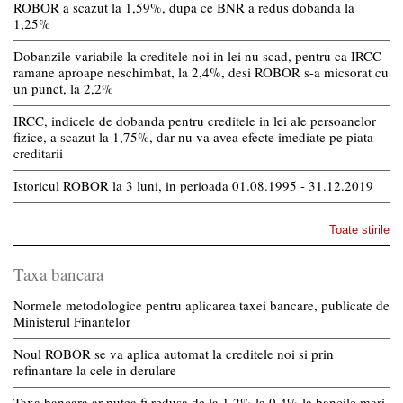
ROBOR a scazut la 1,59%, dupa ce BNR a redus dobanda la
1,25%
Dobanzile variabile la creditele noi in lei nu scad, pentru ca IRCC
ramane aproape neschimbat, la 2,4%, desi ROBOR s-a micsorat cu
un punct, la 2,2%
IRCC, indicele de dobanda pentru creditele in lei ale persoanelor
fizice, a scazut la 1,75%, dar nu va avea efecte imediate pe piata
creditarii
Istoricul ROBOR la 3 luni, in perioada 01.08.1995 - 31.12.2019
Toate stirile
Taxa bancara
Normele metodologice pentru aplicarea taxei bancare, publicate de
Ministerul Finantelor
Noul ROBOR se va aplica automat la creditele noi si prin
refinantare la cele in derulare
Taxa bancara ar putea fi redusa de la 1,2% la 0,4% la bancile mari