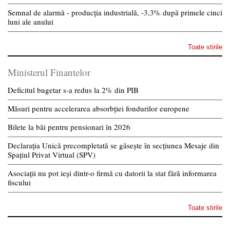
Semnal de alarmă - producția industrială, -3,3% după primele cinci
luni ale anului
Toate stirile
Ministerul Finantelor
Deficitul bugetar s-a redus la 2% din PIB
Măsuri pentru accelerarea absorbției fondurilor europene
Bilete la băi pentru pensionari în 2026
Declarația Unică precompletată se găsește în secțiunea Mesaje din
Spațiul Privat Virtual (SPV)
Asociații nu pot ieși dintr-o firmă cu datorii la stat fără informarea
fiscului
Toate stirile