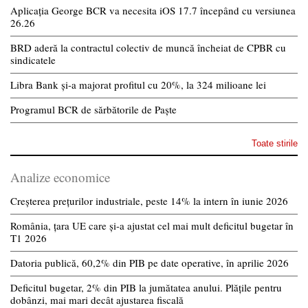
Aplicația George BCR va necesita iOS 17.7 începând cu versiunea
26.26
BRD aderă la contractul colectiv de muncă încheiat de CPBR cu
sindicatele
Libra Bank și-a majorat profitul cu 20%, la 324 milioane lei
Programul BCR de sărbătorile de Paște
Toate stirile
Analize economice
Creșterea prețurilor industriale, peste 14% la intern în iunie 2026
România, țara UE care și-a ajustat cel mai mult deficitul bugetar în
T1 2026
Datoria publică, 60,2% din PIB pe date operative, în aprilie 2026
Deficitul bugetar, 2% din PIB la jumătatea anului. Plățile pentru
dobânzi, mai mari decât ajustarea fiscală