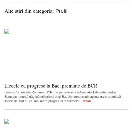
Alte stiri din categoria:
Profil
Liceele cu progrese la Bac, premiate de BCR
Banca Comercială Română (BCR), în parteneriat cu Asociația Edupedu pentru
Educație, anunță câștigătorii primei ediții BacUp, concursul național care premiază
liceele de stat cu cel mai mare progres al rezultatelor...
detalii