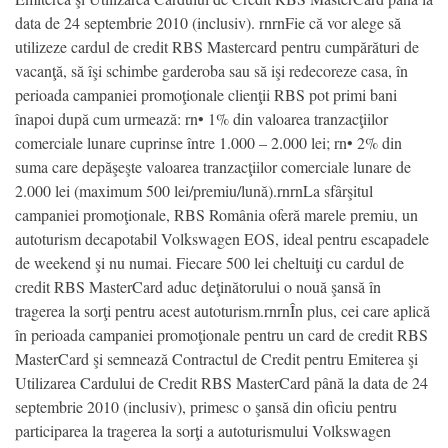
data de 24 septembrie 2010 (inclusiv). rnrnFie că vor alege să
utilizeze cardul de credit RBS Mastercard pentru cumpărături de
vacanţă, să îşi schimbe garderoba sau să işi redecoreze casa, în
perioada campaniei promoţionale clienţii RBS pot primi bani
înapoi după cum urmează: rn• 1% din valoarea tranzacţiilor
comerciale lunare cuprinse între 1.000 – 2.000 lei; rn• 2% din
suma care depăşeşte valoarea tranzacţiilor comerciale lunare de
2.000 lei (maximum 500 lei/premiu/lună).rnrnLa sfârşitul
campaniei promoţionale, RBS România oferă marele premiu, un
autoturism decapotabil Volkswagen EOS, ideal pentru escapadele
de weekend şi nu numai. Fiecare 500 lei cheltuiţi cu cardul de
credit RBS MasterCard aduc deţinătorului o nouă şansă în
tragerea la sorţi pentru acest autoturism.rnrnÎn plus, cei care aplică
în perioada campaniei promoţionale pentru un card de credit RBS
MasterCard şi semnează Contractul de Credit pentru Emiterea şi
Utilizarea Cardului de Credit RBS MasterCard până la data de 24
septembrie 2010 (inclusiv), primesc o şansă din oficiu pentru
participarea la tragerea la sorţi a autoturismului Volkswagen