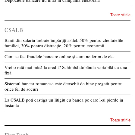
Toate stirile
CSALB
Banii din salariu trebuie împărțiți astfel: 50% pentru cheltuielile
familiei, 30% pentru distracție, 20% pentru economii
Cum se fac fraudele bancare online și cum ne ferim de ele
Vrei o rată mai mică la credit? Schimbă dobânda variabilă cu una
fixă
Sistemul bancar romanesc este deosebit de bine pregatit pentru
orice fel de socuri
La CSALB poti castiga un litigiu cu banca pe care l-ai pierde in
instanta
Toate stirile
First Bank