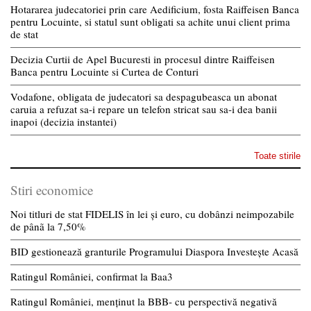
Hotararea judecatoriei prin care Aedificium, fosta Raiffeisen Banca
pentru Locuinte, si statul sunt obligati sa achite unui client prima
de stat
Decizia Curtii de Apel Bucuresti in procesul dintre Raiffeisen
Banca pentru Locuinte si Curtea de Conturi
Vodafone, obligata de judecatori sa despagubeasca un abonat
caruia a refuzat sa-i repare un telefon stricat sau sa-i dea banii
inapoi (decizia instantei)
Toate stirile
Stiri economice
Noi titluri de stat FIDELIS în lei și euro, cu dobânzi neimpozabile
de pânã la 7,50%
BID gestionează granturile Programului Diaspora Investește Acasă
Ratingul României, confirmat la Baa3
Ratingul României, menținut la BBB- cu perspectivă negativă