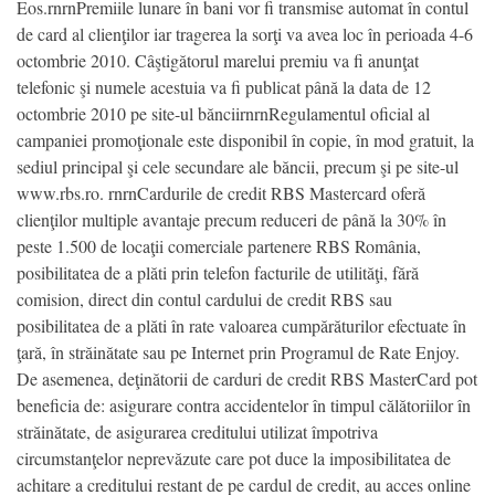
Eos.rnrnPremiile lunare în bani vor fi transmise automat în contul
de card al clienţilor iar tragerea la sorţi va avea loc în perioada 4-6
octombrie 2010. Câştigătorul marelui premiu va fi anunţat
telefonic şi numele acestuia va fi publicat până la data de 12
octombrie 2010 pe site-ul bănciirnrnRegulamentul oficial al
campaniei promoţionale este disponibil în copie, în mod gratuit, la
sediul principal şi cele secundare ale băncii, precum şi pe site-ul
www.rbs.ro. rnrnCardurile de credit RBS Mastercard oferă
clienţilor multiple avantaje precum reduceri de până la 30% în
peste 1.500 de locaţii comerciale partenere RBS România,
posibilitatea de a plăti prin telefon facturile de utilităţi, fără
comision, direct din contul cardului de credit RBS sau
posibilitatea de a plăti în rate valoarea cumpărăturilor efectuate în
ţară, în străinătate sau pe Internet prin Programul de Rate Enjoy.
De asemenea, deţinătorii de carduri de credit RBS MasterCard pot
beneficia de: asigurare contra accidentelor în timpul călătoriilor în
străinătate, de asigurarea creditului utilizat împotriva
circumstanţelor neprevăzute care pot duce la imposibilitatea de
achitare a creditului restant de pe cardul de credit, au acces online