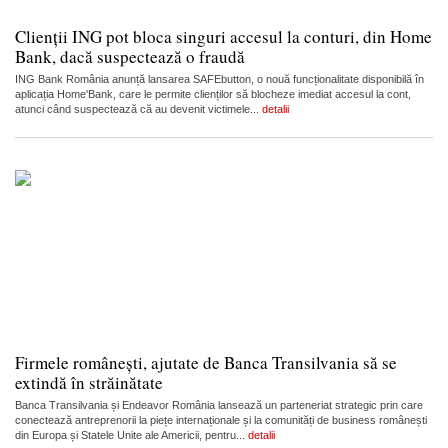
Clienții ING pot bloca singuri accesul la conturi, din Home
Bank, dacă suspectează o fraudă
ING Bank România anunță lansarea SAFEbutton, o nouă funcționalitate disponibilă în
aplicația Home'Bank, care le permite clienților să blocheze imediat accesul la cont,
atunci când suspectează că au devenit victimele...
detalii
Firmele românești, ajutate de Banca Transilvania să se
extindă în străinătate
Banca Transilvania și Endeavor România lansează un parteneriat strategic prin care
conectează antreprenorii la piețe internaționale și la comunități de business românești
din Europa și Statele Unite ale Americii, pentru...
detalii