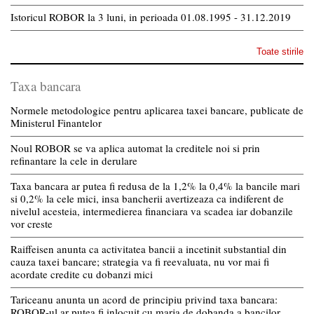
Istoricul ROBOR la 3 luni, in perioada 01.08.1995 - 31.12.2019
Toate stirile
Taxa bancara
Normele metodologice pentru aplicarea taxei bancare, publicate de
Ministerul Finantelor
Noul ROBOR se va aplica automat la creditele noi si prin
refinantare la cele in derulare
Taxa bancara ar putea fi redusa de la 1,2% la 0,4% la bancile mari
si 0,2% la cele mici, insa bancherii avertizeaza ca indiferent de
nivelul acesteia, intermedierea financiara va scadea iar dobanzile
vor creste
Raiffeisen anunta ca activitatea bancii a incetinit substantial din
cauza taxei bancare; strategia va fi reevaluata, nu vor mai fi
acordate credite cu dobanzi mici
Tariceanu anunta un acord de principiu privind taxa bancara:
ROBOR-ul ar putea fi inlocuit cu marja de dobanda a bancilor