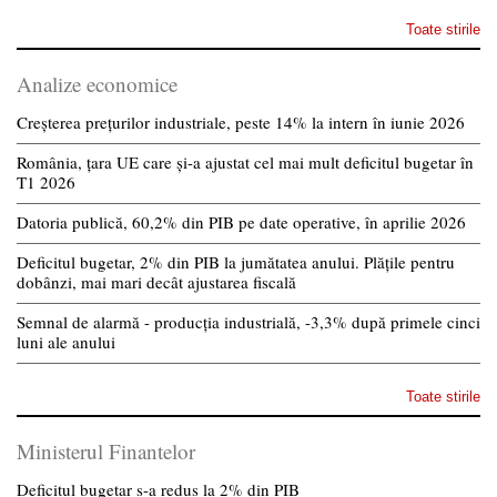
Toate stirile
Analize economice
Creșterea prețurilor industriale, peste 14% la intern în iunie 2026
România, țara UE care și-a ajustat cel mai mult deficitul bugetar în
T1 2026
Datoria publică, 60,2% din PIB pe date operative, în aprilie 2026
Deficitul bugetar, 2% din PIB la jumătatea anului. Plățile pentru
dobânzi, mai mari decât ajustarea fiscală
Semnal de alarmă - producția industrială, -3,3% după primele cinci
luni ale anului
Toate stirile
Ministerul Finantelor
Deficitul bugetar s-a redus la 2% din PIB