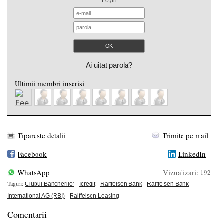
Login
Ai uitat parola?
Ultimii membri inscrisi
Tipareste detalii
Trimite pe mail
Facebook
LinkedIn
WhatsApp
Vizualizari:
192
Taguri:
Clubul Bancherilor
Icredit
Raiffeisen Bank
Raiffeisen Bank
International AG (RBI)
Raiffeisen Leasing
Comentarii