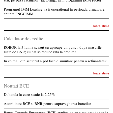
stat, pe baza facturilor (factoring), prin programul IMM Factor
Programul IMM Leasing va fi operational in perioada urmatoare,
anunta FNGCIMM
Toate stirile
Calculator de credite
ROBOR la 3 luni a scazut cu aproape un punct, dupa masurile
luate de BNR; cu cat se reduce rata la credite?
In ce mall din sectorul 4 pot face o simulare pentru o refinantare?
Toate stirile
Noutati BCE
Dobanda la euro scade la 2,25%
Acord intre BCE si BNR pentru supravegherea bancilor
Banca Centrala Europeana (BCE) explica de ce a majorat dobanda