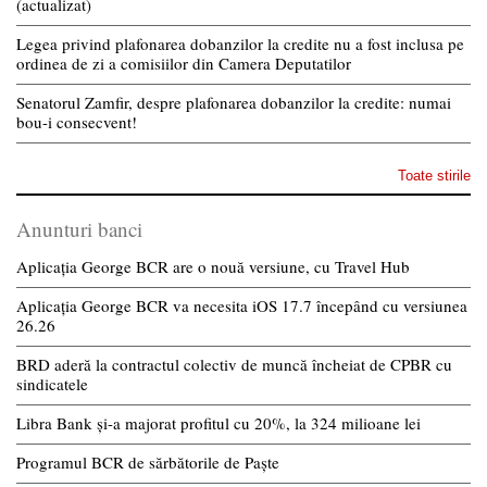
(actualizat)
Legea privind plafonarea dobanzilor la credite nu a fost inclusa pe
ordinea de zi a comisiilor din Camera Deputatilor
Senatorul Zamfir, despre plafonarea dobanzilor la credite: numai
bou-i consecvent!
Toate stirile
Anunturi banci
Aplicația George BCR are o nouă versiune, cu Travel Hub
Aplicația George BCR va necesita iOS 17.7 începând cu versiunea
26.26
BRD aderă la contractul colectiv de muncă încheiat de CPBR cu
sindicatele
Libra Bank și-a majorat profitul cu 20%, la 324 milioane lei
Programul BCR de sărbătorile de Paște