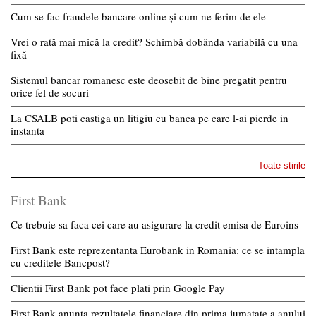
Cum se fac fraudele bancare online și cum ne ferim de ele
Vrei o rată mai mică la credit? Schimbă dobânda variabilă cu una
fixă
Sistemul bancar romanesc este deosebit de bine pregatit pentru
orice fel de socuri
La CSALB poti castiga un litigiu cu banca pe care l-ai pierde in
instanta
Toate stirile
First Bank
Ce trebuie sa faca cei care au asigurare la credit emisa de Euroins
First Bank este reprezentanta Eurobank in Romania: ce se intampla
cu creditele Bancpost?
Clientii First Bank pot face plati prin Google Pay
First Bank anunta rezultatele financiare din prima jumatate a anului