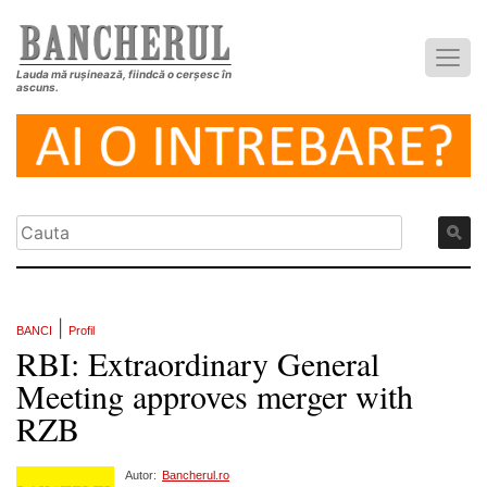
Lauda mă rușinează, fiindcă o cerșesc în
ascuns.
|
BANCI
Profil
RBI: Extraordinary General
Meeting approves merger with
RZB
Autor:
Bancherul.ro