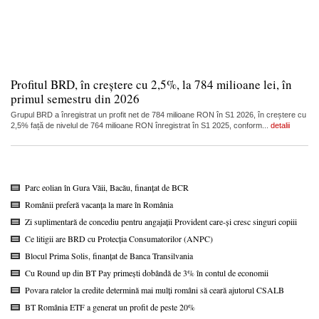
Profitul BRD, în creștere cu 2,5%, la 784 milioane lei, în
primul semestru din 2026
Grupul BRD a înregistrat un profit net de 784 milioane RON în S1 2026, în creștere cu
2,5% față de nivelul de 764 milioane RON înregistrat în S1 2025, conform...
detalii
Parc eolian în Gura Văii, Bacău, finanțat de BCR
Românii preferă vacanța la mare în România
Zi suplimentară de concediu pentru angajații Provident care-și cresc singuri copiii
Ce litigii are BRD cu Protecția Consumatorilor (ANPC)
Blocul Prima Solis, finanțat de Banca Transilvania
Cu Round up din BT Pay primești dobândă de 3% în contul de economii
Povara ratelor la credite determină mai mulți români să ceară ajutorul CSALB
BT România ETF a generat un profit de peste 20%