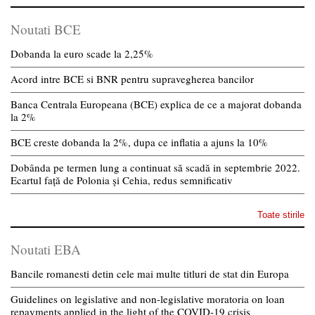
Noutati BCE
Dobanda la euro scade la 2,25%
Acord intre BCE si BNR pentru supravegherea bancilor
Banca Centrala Europeana (BCE) explica de ce a majorat dobanda
la 2%
BCE creste dobanda la 2%, dupa ce inflatia a ajuns la 10%
Dobânda pe termen lung a continuat să scadă in septembrie 2022.
Ecartul față de Polonia și Cehia, redus semnificativ
Toate stirile
Noutati EBA
Bancile romanesti detin cele mai multe titluri de stat din Europa
Guidelines on legislative and non-legislative moratoria on loan
repayments applied in the light of the COVID-19 crisis