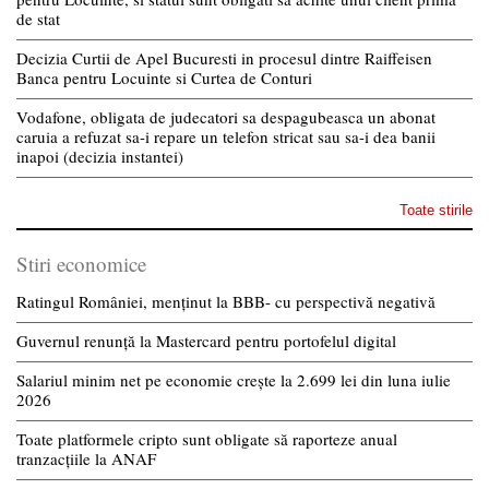
de stat
Decizia Curtii de Apel Bucuresti in procesul dintre Raiffeisen
Banca pentru Locuinte si Curtea de Conturi
Vodafone, obligata de judecatori sa despagubeasca un abonat
caruia a refuzat sa-i repare un telefon stricat sau sa-i dea banii
inapoi (decizia instantei)
Toate stirile
Stiri economice
Ratingul României, menținut la BBB- cu perspectivă negativă
Guvernul renunță la Mastercard pentru portofelul digital
Salariul minim net pe economie crește la 2.699 lei din luna iulie
2026
Toate platformele cripto sunt obligate să raporteze anual
tranzacțiile la ANAF