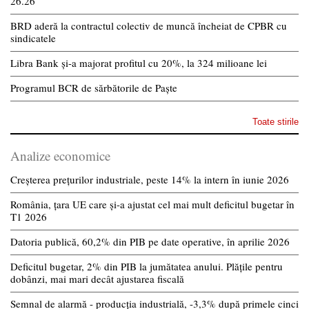
26.26
BRD aderă la contractul colectiv de muncă încheiat de CPBR cu
sindicatele
Libra Bank și-a majorat profitul cu 20%, la 324 milioane lei
Programul BCR de sărbătorile de Paște
Toate stirile
Analize economice
Creșterea prețurilor industriale, peste 14% la intern în iunie 2026
România, țara UE care și-a ajustat cel mai mult deficitul bugetar în
T1 2026
Datoria publică, 60,2% din PIB pe date operative, în aprilie 2026
Deficitul bugetar, 2% din PIB la jumătatea anului. Plățile pentru
dobânzi, mai mari decât ajustarea fiscală
Semnal de alarmă - producția industrială, -3,3% după primele cinci