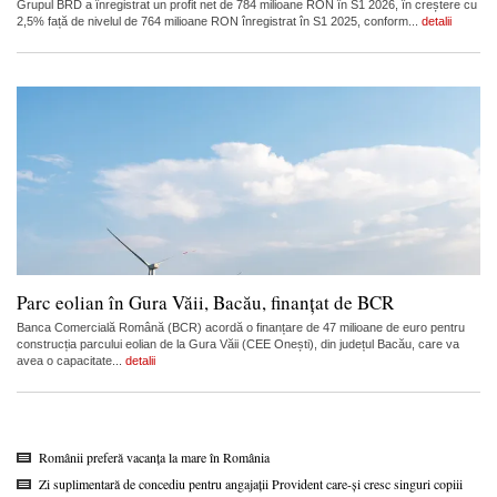
Grupul BRD a înregistrat un profit net de 784 milioane RON în S1 2026, în creștere cu
2,5% față de nivelul de 764 milioane RON înregistrat în S1 2025, conform...
detalii
Parc eolian în Gura Văii, Bacău, finanțat de BCR
Banca Comercială Română (BCR) acordă o finanțare de 47 milioane de euro pentru
construcția parcului eolian de la Gura Văii (CEE Onești), din județul Bacău, care va
avea o capacitate...
detalii
Românii preferă vacanța la mare în România
Zi suplimentară de concediu pentru angajații Provident care-și cresc singuri copiii