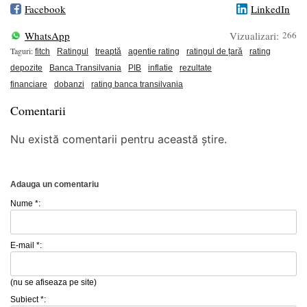
Facebook
LinkedIn
WhatsApp
Vizualizari:
266
Taguri:
fitch
Ratingul
treaptă
agentie rating
ratingul de țară
rating
depozite
Banca Transilvania
PIB
inflatie
rezultate
financiare
dobanzi
rating banca transilvania
Comentarii
Nu există comentarii pentru această știre.
Adauga un comentariu
Nume *:
E-mail *:
(nu se afiseaza pe site)
Subiect *: