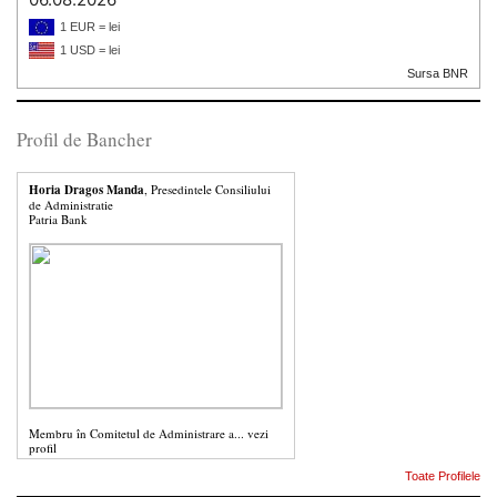
1 EUR = lei
1 USD = lei
Sursa BNR
Profil de Bancher
Horia Dragos Manda
, Presedintele Consiliului
de Administratie
Patria Bank
Membru în Comitetul de Administrare a...
vezi
profil
Toate Profilele