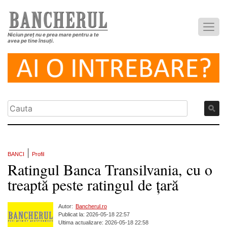
Niciun preț nu e prea mare pentru a te
avea pe tine însuți.
|
BANCI
Profil
Ratingul Banca Transilvania, cu o
treaptă peste ratingul de țară
Autor:
Bancherul.ro
Publicat la: 2026-05-18 22:57
Ultima actualizare: 2026-05-18 22:58