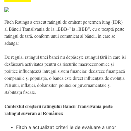
Fitch Ratings a crescut ratingul de emitent pe termen lung (IDR)
al Băncii Transilvania de la „BBB-” la „BBB”, cu o treaptă peste
ratingul de țară, conform unui comunicat al băncii, în care se
adaugă:
De regulă, ratingul unei bănci nu depășește ratingul țării în care își
desfășoară activitatea pentru că riscurile macroeconomice și
politice influențează întregul sistem financiar: deoarece finanțează
companiile și populația, o bancă este direct influențată de evoluția
PIBului, inflației, dobânzilor, politicilor guvernamentale și
stabilității fiscale.
Contextul creșterii ratingului Băncii Transilvania peste
ratingul suveran al României:
Fitch a actualizat criteriile de evaluare a unor