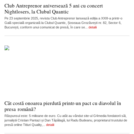
Club Antreprenor aniversează 5 ani cu concert
Nightlosers, la Clubul Quantic
Pe 23 septembrie 2025, revista Club Antreprenor lansează ediția a XXIII-a printr-o
Gală specială organizată la Clubul Quantic, Șoseaua Grozăvești nr. 82, Sector 6,
București, conform unui comunicat de presă, în care se...
detalii
Cât costă onoarea pierdută printr-un pact cu diavolul în
presa română?
Răspunsul este: 5 milioane de euro. Cu atât au vândut site-ul G4media fondatorii săi,
jurnaliștii Cristian Pantazi și Dan Tăpălagă, lui Radu Budeanu, proprietarul trustului de
presă online Titluri Quality,...
detalii