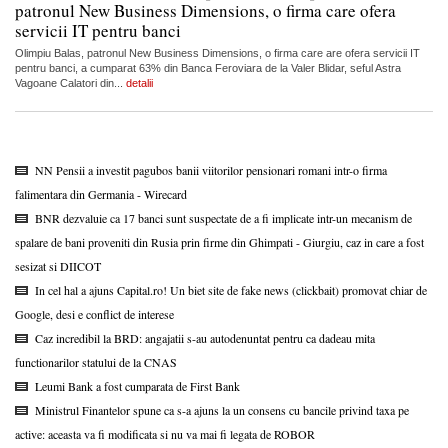
patronul New Business Dimensions, o firma care ofera
servicii IT pentru banci
Olimpiu Balas, patronul New Business Dimensions, o firma care are ofera servicii IT
pentru banci, a cumparat 63% din Banca Feroviara de la Valer Blidar, seful Astra
Vagoane Calatori din...
detalii
NN Pensii a investit pagubos banii viitorilor pensionari romani intr-o firma
falimentara din Germania - Wirecard
BNR dezvaluie ca 17 banci sunt suspectate de a fi implicate intr-un mecanism de
spalare de bani proveniti din Rusia prin firme din Ghimpati - Giurgiu, caz in care a fost
sesizat si DIICOT
In cel hal a ajuns Capital.ro! Un biet site de fake news (clickbait) promovat chiar de
Google, desi e conflict de interese
Caz incredibil la BRD: angajatii s-au autodenuntat pentru ca dadeau mita
functionarilor statului de la CNAS
Leumi Bank a fost cumparata de First Bank
Ministrul Finantelor spune ca s-a ajuns la un consens cu bancile privind taxa pe
active: aceasta va fi modificata si nu va mai fi legata de ROBOR