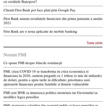
cu creditele Bancpost?
Clientii First Bank pot face plati prin Google Pay
First Bank anunta rezultatele financiare din prima jumatate a anului
2021
First Bank are o noua aplicatie de mobile banking
Toate stirile
Noutati FMI
Ce spune FMI despre băncile românești
FMI: criza COVID-19 se transforma in criza economica si
financiara in 2020, suntem pregatiti cu 1 trilion (o mie de miliarde)
de dolari, pentru a ajuta tarile in dificultate; prioritatea sunt
ajutoarele financiare pentru familiile si firmele vulnerabile
FMI cere BNR sa intareasca politica monetara iar Guvernului sa
modifice legea pensiilor
FMI: majorarea salariilor din sectorul public si legea pensiilor ar