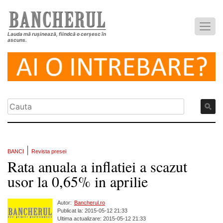
Lauda mă rușinează, fiindcă o cerșesc în
ascuns.
|
BANCI
Revista presei
Rata anuala a inflatiei a scazut
usor la 0,65% in aprilie
Autor:
Bancherul.ro
Publicat la: 2015-05-12 21:33
Ultima actualizare: 2015-05-12 21:33