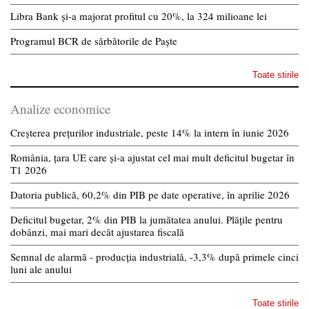
Libra Bank și-a majorat profitul cu 20%, la 324 milioane lei
Programul BCR de sărbătorile de Paște
Toate stirile
Analize economice
Creșterea prețurilor industriale, peste 14% la intern în iunie 2026
România, țara UE care și-a ajustat cel mai mult deficitul bugetar în
T1 2026
Datoria publică, 60,2% din PIB pe date operative, în aprilie 2026
Deficitul bugetar, 2% din PIB la jumătatea anului. Plățile pentru
dobânzi, mai mari decât ajustarea fiscală
Semnal de alarmă - producția industrială, -3,3% după primele cinci
luni ale anului
Toate stirile