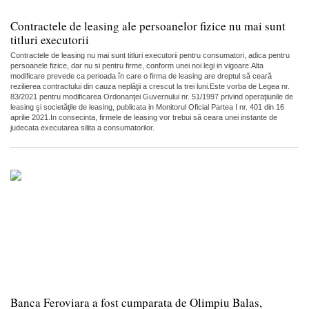
Contractele de leasing ale persoanelor fizice nu mai sunt
titluri executorii
Contractele de leasing nu mai sunt titluri executorii pentru consumatori, adica pentru
persoanele fizice, dar nu si pentru firme, conform unei noi legi in vigoare.Alta
modificare prevede ca perioada în care o firma de leasing are dreptul să ceară
rezilierea contractului din cauza neplăţii a crescut la trei luni.Este vorba de Legea nr.
83/2021 pentru modificarea Ordonanţei Guvernului nr. 51/1997 privind operaţiunile de
leasing şi societăţile de leasing, publicata in Monitorul Oficial Partea I nr. 401 din 16
aprilie 2021.In consecinta, firmele de leasing vor trebui să ceara unei instante de
judecata executarea silita a consumatorilor.
Banca Feroviara a fost cumparata de Olimpiu Balas,