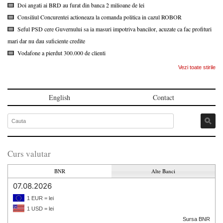
Doi angati ai BRD au furat din banca 2 milioane de lei
Consiliul Concurentei actioneaza la comanda politica in cazul ROBOR
Seful PSD cere Guvernului sa ia masuri impotriva bancilor, acuzate ca fac profituri
mari dar nu dau suficiente credite
Vodafone a pierdut 300.000 de clienti
Vezi toate stirile
English
Contact
Curs valutar
BNR
Alte Banci
07.08.2026
1 EUR = lei
1 USD = lei
Sursa BNR