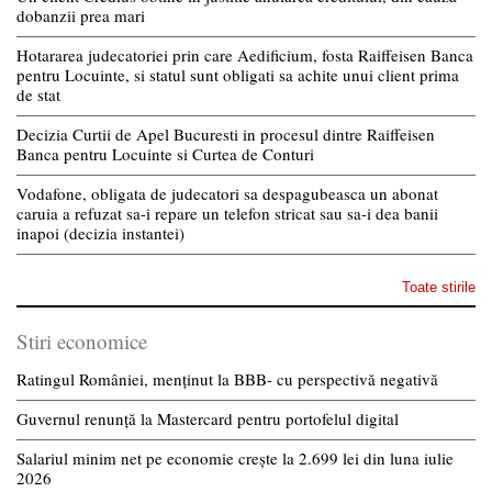
dobanzii prea mari
Hotararea judecatoriei prin care Aedificium, fosta Raiffeisen Banca
pentru Locuinte, si statul sunt obligati sa achite unui client prima
de stat
Decizia Curtii de Apel Bucuresti in procesul dintre Raiffeisen
Banca pentru Locuinte si Curtea de Conturi
Vodafone, obligata de judecatori sa despagubeasca un abonat
caruia a refuzat sa-i repare un telefon stricat sau sa-i dea banii
inapoi (decizia instantei)
Toate stirile
Stiri economice
Ratingul României, menținut la BBB- cu perspectivă negativă
Guvernul renunță la Mastercard pentru portofelul digital
Salariul minim net pe economie crește la 2.699 lei din luna iulie
2026