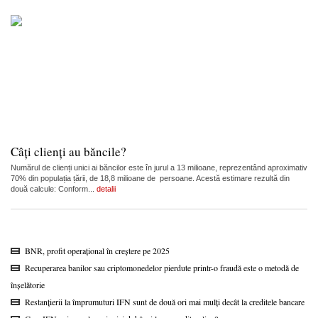
Câți clienți au băncile?
Numărul de clienți unici ai băncilor este în jurul a 13 milioane, reprezentând aproximativ
70% din populația țării, de 18,8 milioane de persoane. Acestă estimare rezultă din
două calcule: Conform...
detalii
BNR, profit operațional în creștere pe 2025
Recuperarea banilor sau criptomonedelor pierdute printr-o fraudă este o metodă de
înșelătorie
Restanțierii la împrumuturi IFN sunt de două ori mai mulți decât la creditele bancare