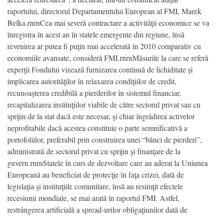
raportului, directorul Departamentului European al FMI, Marek
Belka.rnrnCea mai severă contractare a activităţii economice se va
înregistra în acest an în statele emergente din regiune, însă
revenirea ar putea fi puţin mai accelerată în 2010 comparativ cu
economiile avansate, consideră FMI.rnrnMăsurile la care se referă
experţii Fondului vizează furnizarea continuă de lichiditate şi
implicarea autorităţilor în relaxarea condiţiilor de credit,
recunoaşterea credibilă a pierderilor în sistemul financiar,
recapitalizarea instituţiilor viabile de către sectorul privat sau cu
sprijin de la stat dacă este necesar, şi chiar îngrădirea activelor
neprofitabile dacă acestea constituie o parte semnificativă a
portofoliilor, preferabil prin construirea unei “bănci de pierderi”,
administrată de sectorul privat cu sprijin şi finanţare de la
guvern.rnrnStatele în curs de dezvoltare care au aderat la Uniunea
Europeană au beneficiat de protecţie în faţa crizei, dată de
legislaţia şi instituţiile comunitare, însă au resimţit efectele
recesiunii mondiale, se mai arată în raportul FMI. Astfel,
restrângerea artificială a spread-urilor obligaţiunilor dată de