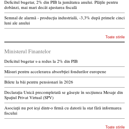
Deficitul bugetar, 2% din PIB la jumătatea anului. Plățile pentru
dobânzi, mai mari decât ajustarea fiscală
Semnal de alarmă - producția industrială, -3,3% după primele cinci
luni ale anului
Toate stirile
Ministerul Finantelor
Deficitul bugetar s-a redus la 2% din PIB
Măsuri pentru accelerarea absorbției fondurilor europene
Bilete la băi pentru pensionari în 2026
Declarația Unică precompletată se găsește în secțiunea Mesaje din
Spațiul Privat Virtual (SPV)
Asociații nu pot ieși dintr-o firmă cu datorii la stat fără informarea
fiscului
Toate stirile