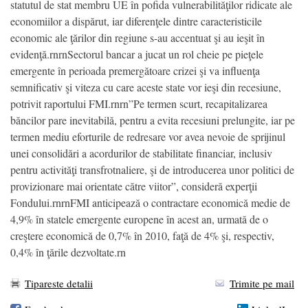
statutul de stat membru UE în pofida vulnerabilităţilor ridicate ale
economiilor a dispărut, iar diferenţele dintre caracteristicile
economic ale ţărilor din regiune s-au accentuat şi au ieşit în
evidenţă.rnrnSectorul bancar a jucat un rol cheie pe pieţele
emergente în perioada premergătoare crizei şi va influenţa
semnificativ şi viteza cu care aceste state vor ieşi din recesiune,
potrivit raportului FMI.rnrn”Pe termen scurt, recapitalizarea
băncilor pare inevitabilă, pentru a evita recesiuni prelungite, iar pe
termen mediu eforturile de redresare vor avea nevoie de sprijinul
unei consolidări a acordurilor de stabilitate financiar, inclusiv
pentru activităţi transfrotnaliere, şi de introducerea unor politici de
provizionare mai orientate către viitor”, consideră experţii
Fondului.rnrnFMI anticipează o contractare economică medie de
4,9% în statele emergente europene în acest an, urmată de o
creştere economică de 0,7% în 2010, faţă de 4% şi, respectiv,
0,4% în ţările dezvoltate.rn
Tipareste detalii
Trimite pe mail