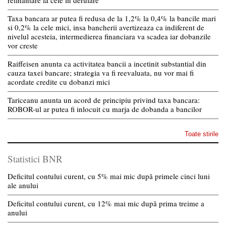
refinantare la cele in derulare
Taxa bancara ar putea fi redusa de la 1,2% la 0,4% la bancile mari
si 0,2% la cele mici, insa bancherii avertizeaza ca indiferent de
nivelul acesteia, intermedierea financiara va scadea iar dobanzile
vor creste
Raiffeisen anunta ca activitatea bancii a incetinit substantial din
cauza taxei bancare; strategia va fi reevaluata, nu vor mai fi
acordate credite cu dobanzi mici
Tariceanu anunta un acord de principiu privind taxa bancara:
ROBOR-ul ar putea fi inlocuit cu marja de dobanda a bancilor
Toate stirile
Statistici BNR
Deficitul contului curent, cu 5% mai mic după primele cinci luni
ale anului
Deficitul contului curent, cu 12% mai mic după prima treime a
anului