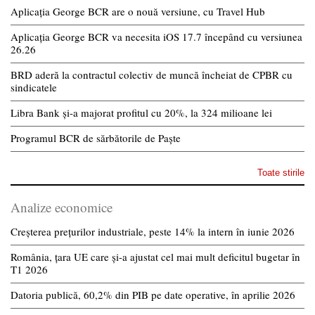
Aplicația George BCR are o nouă versiune, cu Travel Hub
Aplicația George BCR va necesita iOS 17.7 începând cu versiunea
26.26
BRD aderă la contractul colectiv de muncă încheiat de CPBR cu
sindicatele
Libra Bank și-a majorat profitul cu 20%, la 324 milioane lei
Programul BCR de sărbătorile de Paște
Toate stirile
Analize economice
Creșterea prețurilor industriale, peste 14% la intern în iunie 2026
România, țara UE care și-a ajustat cel mai mult deficitul bugetar în
T1 2026
Datoria publică, 60,2% din PIB pe date operative, în aprilie 2026