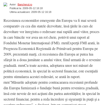
Autor:
Bancherul.ro
Publicat la: 2009-05-12 16:18
Ultima actualizare: 2009-05-12 16:18
Recesiunea economiilor emergente din Europa va fi mai severă
comparativ cu cea din statele dezvoltate, însă ţările în curs de
dezvoltare vor înregistra o redresare mai rapidă anul viitor, proces
în care băncile vor avea un rol cheie, potrivit unui raport al
Fondului Monetar Internaţional (FMI). rnrnExperţii FMI arată, în
Prognoza Economică Regională de Primăvară pentru Europa pe
2009, prezentată marţi, că recesiunea din Europa ar putea lua
sfârşit în a doua jumătate a anului viitor, fiind urmată de o revenire
graduală. rnrnCu toate acestea, adoptarea unor noi măsuri de
politică economică, în special în sectorul financiar, este esenţială
pentru stimularea acestei redresări, se arată în raport.
rnrn”Măsurile adoptate pentru contracararea recesiunii profunde
din Europa furnizează o fundaţie bună pentru revenirea graduală,
însă este nevoie de noi acţiuni din partea autorităţilor, în special în
sectorul financiar, pentru a reda încredere şi siguranţă în piaţă şi a
accelera redresarea”, a declarat, într-un comunicat ataşat