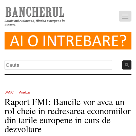
Lauda mă rușinează, fiindcă o cerșesc în
ascuns.
|
BANCI
Analiza
Raport FMI: Bancile vor avea un
rol cheie in redresarea economiilor
din tarile europene in curs de
dezvoltare