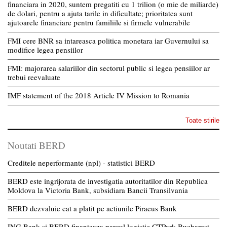
financiara in 2020, suntem pregatiti cu 1 trilion (o mie de miliarde)
de dolari, pentru a ajuta tarile in dificultate; prioritatea sunt
ajutoarele financiare pentru familiile si firmele vulnerabile
FMI cere BNR sa intareasca politica monetara iar Guvernului sa
modifice legea pensiilor
FMI: majorarea salariilor din sectorul public si legea pensiilor ar
trebui reevaluate
IMF statement of the 2018 Article IV Mission to Romania
Toate stirile
Noutati BERD
Creditele neperformante (npl) - statistici BERD
BERD este ingrijorata de investigatia autoritatilor din Republica
Moldova la Victoria Bank, subsidiara Bancii Transilvania
BERD dezvaluie cat a platit pe actiunile Piraeus Bank
ING Bank si BERD finanteaza parcul logistic CTPark Bucharest