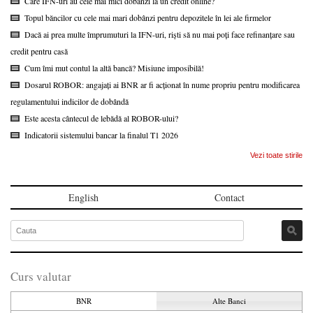
Care IFN-uri au cele mai mici dobânzi la un credit online?
Topul băncilor cu cele mai mari dobânzi pentru depozitele în lei ale firmelor
Dacă ai prea multe împrumuturi la IFN-uri, riști să nu mai poți face refinanțare sau
credit pentru casă
Cum îmi mut contul la altă bancă? Misiune imposibilă!
Dosarul ROBOR: angajați ai BNR ar fi acționat în nume propriu pentru modificarea
regulamentului indicilor de dobândă
Este acesta cântecul de lebădă al ROBOR-ului?
Indicatorii sistemului bancar la finalul T1 2026
Vezi toate stirile
English
Contact
Curs valutar
BNR
Alte Banci