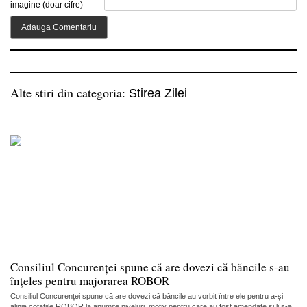
imagine (doar cifre)
Alte stiri din categoria:
Stirea Zilei
Consiliul Concurenței spune că are dovezi că băncile s-au
înțeles pentru majorarea ROBOR
Consiliul Concurenței spune că are dovezi că băncile au vorbit între ele pentru a-și
alinia cotațiile ROBOR la anumite niveluri, motiv pentru care au fost amendate și li s-a