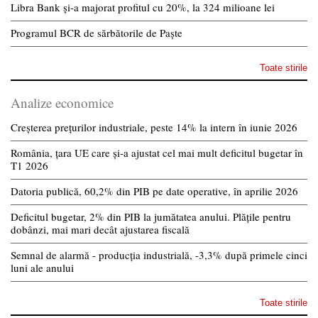
Libra Bank și-a majorat profitul cu 20%, la 324 milioane lei
Programul BCR de sărbătorile de Paște
Toate stirile
Analize economice
Creșterea prețurilor industriale, peste 14% la intern în iunie 2026
România, țara UE care și-a ajustat cel mai mult deficitul bugetar în
T1 2026
Datoria publică, 60,2% din PIB pe date operative, în aprilie 2026
Deficitul bugetar, 2% din PIB la jumătatea anului. Plățile pentru
dobânzi, mai mari decât ajustarea fiscală
Semnal de alarmă - producția industrială, -3,3% după primele cinci
luni ale anului
Toate stirile