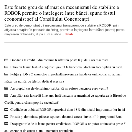
Este foarte greu de afirmat că mecanismul de stabilire a
ROBOR permite o înțelegere între bănci, spune fostul
economist șef al Consiliului Concurenței
Este greu de demonstrat că mecanismul transparent de stabilire a ROBOR, prin
afișarea cotațiilor în perioada de fixing, permite o înțelegere între bănci (cartel) pentru
majorarea dobânzilor, după cum susține...
detalii
Dobânda la creditul din reclama Raiffeisen poate fi și de 5 ori mai mare
Libra nu te mai lasă să scoți bani gratuit la bancomat, dacă nu faci o plată cu cardul
Poliția și DNSC spun că e importantă prevenirea fraudelor online, dar nu au nici
măcar un număr de telefon dedicat acestora
Au dreptul casele de schimb valutar să-mi refuze bancnote euro vechi?
Am plătit rata la credit în avans, însă banca m-a amenințat cu raportarea la Biroul de
Credit, pentru că am poprire (actualizat)
Creditele cu dobânzi ROBOR reprezintă doar 18% din totalul împrumuturilor în lei
Prostia și domnia se plătesc, spune o doamnă care a "investit" în programul Brua
Despăgubirile de la bănci pentru creditele cu ROBOR s-ar putea obține abia peste 5
ani; exemplu de calcul al unui potențial prejudiciu