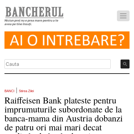
Niciun preț nu e prea mare pentru a te
avea pe tine însuți.
|
BANCI
Stirea Zilei
Raiffeisen Bank plateste pentru
imprumuturile subordonate de la
banca-mama din Austria dobanzi
de patru ori mai mari decat