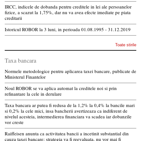
IRCC, indicele de dobanda pentru creditele in lei ale persoanelor
fizice, a scazut la 1,75%, dar nu va avea efecte imediate pe piata
creditarii
Istoricul ROBOR la 3 luni, in perioada 01.08.1995 - 31.12.2019
Toate stirile
Taxa bancara
Normele metodologice pentru aplicarea taxei bancare, publicate de
Ministerul Finantelor
Noul ROBOR se va aplica automat la creditele noi si prin
refinantare la cele in derulare
Taxa bancara ar putea fi redusa de la 1,2% la 0,4% la bancile mari
si 0,2% la cele mici, insa bancherii avertizeaza ca indiferent de
nivelul acesteia, intermedierea financiara va scadea iar dobanzile
vor creste
Raiffeisen anunta ca activitatea bancii a incetinit substantial din
cauza taxei bancare; strategia va fi reevaluata, nu vor mai fi