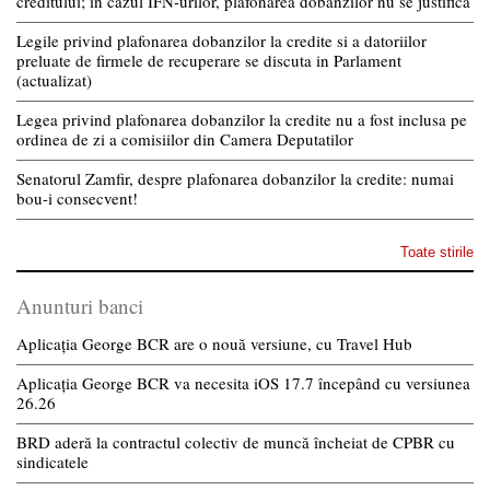
creditului; in cazul IFN-urilor, plafonarea dobanzilor nu se justifica
Legile privind plafonarea dobanzilor la credite si a datoriilor
preluate de firmele de recuperare se discuta in Parlament
(actualizat)
Legea privind plafonarea dobanzilor la credite nu a fost inclusa pe
ordinea de zi a comisiilor din Camera Deputatilor
Senatorul Zamfir, despre plafonarea dobanzilor la credite: numai
bou-i consecvent!
Toate stirile
Anunturi banci
Aplicația George BCR are o nouă versiune, cu Travel Hub
Aplicația George BCR va necesita iOS 17.7 începând cu versiunea
26.26
BRD aderă la contractul colectiv de muncă încheiat de CPBR cu
sindicatele