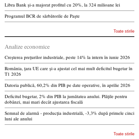
Libra Bank și-a majorat profitul cu 20%, la 324 milioane lei
Programul BCR de sărbătorile de Paște
Toate stirile
Analize economice
Creșterea prețurilor industriale, peste 14% la intern în iunie 2026
România, țara UE care și-a ajustat cel mai mult deficitul bugetar în
T1 2026
Datoria publică, 60,2% din PIB pe date operative, în aprilie 2026
Deficitul bugetar, 2% din PIB la jumătatea anului. Plățile pentru
dobânzi, mai mari decât ajustarea fiscală
Semnal de alarmă - producția industrială, -3,3% după primele cinci
luni ale anului
Toate stirile