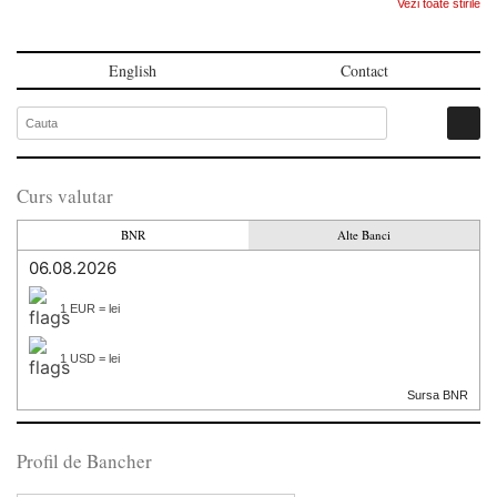
Vezi toate stirile
English
Contact
Curs valutar
BNR
Alte Banci
06.08.2026
1 EUR = lei
1 USD = lei
Sursa BNR
Profil de Bancher