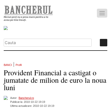
Niciun preț nu e prea mare pentru a te
avea pe tine însuți.
|
BANCI
Profil
Provident Financial a castigat o
jumatate de milion de euro la noua
luni
Autor:
Bancherul.ro
Publicat la: 2010-10-22 19:19
Ultima actualizare: 2010-10-22 19:19