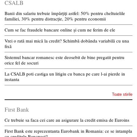
CSALB
Banii din salariu trebuie împărțiți astfel: 50% pentru cheltuielile
familiei, 30% pentru distracție, 20% pentru economii
Cum se fac fraudele bancare online și cum ne ferim de ele
Vrei o rată mai mică la credit? Schimbă dobânda variabilă cu una
fixă
Sistemul bancar romanesc este deosebit de bine pregatit pentru
orice fel de socuri
La CSALB poti castiga un litigiu cu banca pe care l-ai pierde in
instanta
Toate stirile
First Bank
Ce trebuie sa faca cei care au asigurare la credit emisa de Euroins
First Bank este reprezentanta Eurobank in Romania: ce se intampla
cu creditele Bancpost?