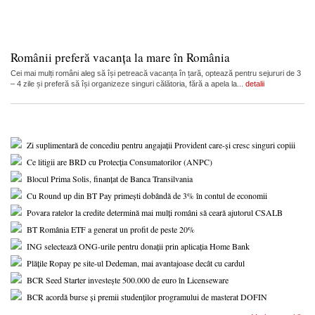
Românii preferă vacanța la mare în România
Cei mai mulți români aleg să își petreacă vacanța în țară, optează pentru sejururi de 3
– 4 zile și preferă să își organizeze singuri călătoria, fără a apela la...
detalii
Zi suplimentară de concediu pentru angajații Provident care-și cresc singuri copiii
Ce litigii are BRD cu Protecția Consumatorilor (ANPC)
Blocul Prima Solis, finanțat de Banca Transilvania
Cu Round up din BT Pay primești dobândă de 3% în contul de economii
Povara ratelor la credite determină mai mulți români să ceară ajutorul CSALB
BT România ETF a generat un profit de peste 20%
ING selectează ONG-urile pentru donații prin aplicația Home Bank
Plățile Ropay pe site-ul Dedeman, mai avantajoase decât cu cardul
BCR Seed Starter investește 500.000 de euro în Licenseware
BCR acordă burse și premii studenților programului de masterat DOFIN