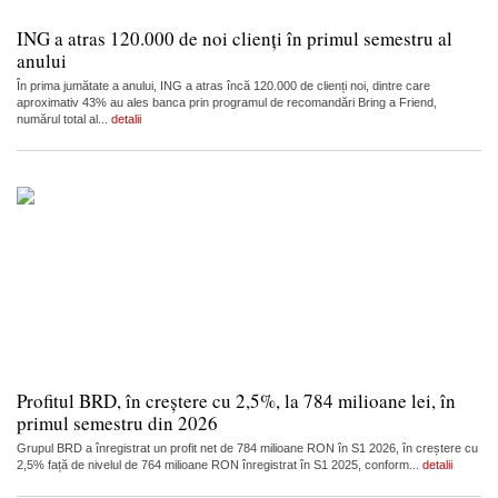
ING a atras 120.000 de noi clienți în primul semestru al
anului
În prima jumătate a anului, ING a atras încă 120.000 de clienți noi, dintre care
aproximativ 43% au ales banca prin programul de recomandări Bring a Friend,
numărul total al...
detalii
Profitul BRD, în creștere cu 2,5%, la 784 milioane lei, în
primul semestru din 2026
Grupul BRD a înregistrat un profit net de 784 milioane RON în S1 2026, în creștere cu
2,5% față de nivelul de 764 milioane RON înregistrat în S1 2025, conform...
detalii