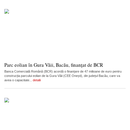
Parc eolian în Gura Văii, Bacău, finanțat de BCR
Banca Comercială Română (BCR) acordă o finanțare de 47 milioane de euro pentru
construcția parcului eolian de la Gura Văii (CEE Onești), din județul Bacău, care va
avea o capacitate...
detalii