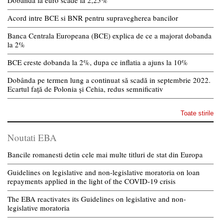
Dobanda la euro scade la 2,25%
Acord intre BCE si BNR pentru supravegherea bancilor
Banca Centrala Europeana (BCE) explica de ce a majorat dobanda
la 2%
BCE creste dobanda la 2%, dupa ce inflatia a ajuns la 10%
Dobânda pe termen lung a continuat să scadă in septembrie 2022.
Ecartul față de Polonia și Cehia, redus semnificativ
Toate stirile
Noutati EBA
Bancile romanesti detin cele mai multe titluri de stat din Europa
Guidelines on legislative and non-legislative moratoria on loan
repayments applied in the light of the COVID-19 crisis
The EBA reactivates its Guidelines on legislative and non-
legislative moratoria