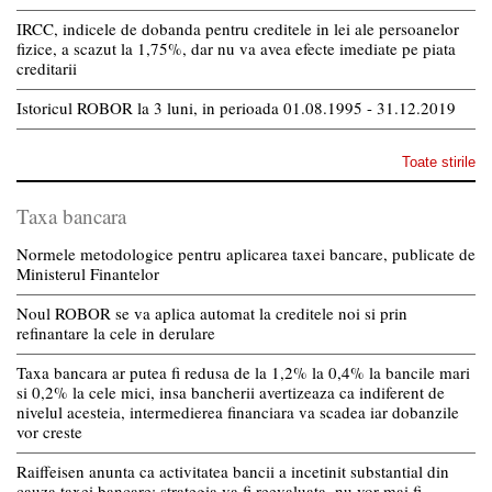
IRCC, indicele de dobanda pentru creditele in lei ale persoanelor
fizice, a scazut la 1,75%, dar nu va avea efecte imediate pe piata
creditarii
Istoricul ROBOR la 3 luni, in perioada 01.08.1995 - 31.12.2019
Toate stirile
Taxa bancara
Normele metodologice pentru aplicarea taxei bancare, publicate de
Ministerul Finantelor
Noul ROBOR se va aplica automat la creditele noi si prin
refinantare la cele in derulare
Taxa bancara ar putea fi redusa de la 1,2% la 0,4% la bancile mari
si 0,2% la cele mici, insa bancherii avertizeaza ca indiferent de
nivelul acesteia, intermedierea financiara va scadea iar dobanzile
vor creste
Raiffeisen anunta ca activitatea bancii a incetinit substantial din
cauza taxei bancare; strategia va fi reevaluata, nu vor mai fi