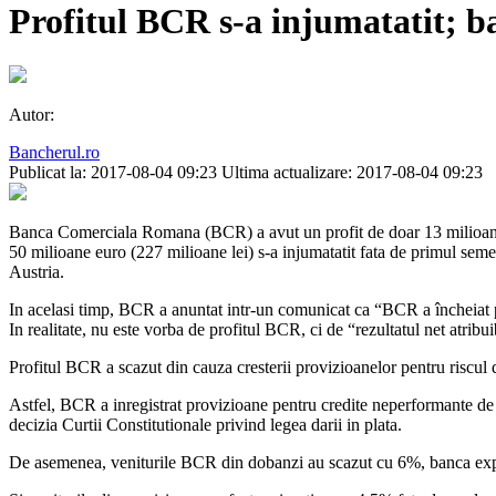
Profitul BCR s-a injumatatit; b
Autor:
Bancherul.ro
Publicat la: 2017-08-04 09:23
Ultima actualizare: 2017-08-04 09:23
Banca Comerciala Romana (BCR) a avut un profit de doar 13 milioane eur
50 milioane euro (227 milioane lei) s-a injumatatit fata de primul seme
Austria.
In acelasi timp, BCR a anuntat intr-un comunicat ca “BCR a încheiat pr
In realitate, nu este vorba de profitul BCR, ci de “rezultatul net atribu
Profitul BCR a scazut din cauza cresterii provizioanelor pentru riscul d
Astfel, BCR a inregistrat provizioane pentru credite neperformante de 6
decizia Curtii Constitutionale privind legea darii in plata.
De asemenea, veniturile BCR din dobanzi au scazut cu 6%, banca expli