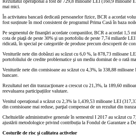
Rezultatul operaţional a fost de 729,8 milioane LEI (160,9 milioane E
mai mici.
În activitatea bancară dedicată persoanelor fizice, BCR a acordat volum
fost susținute în mod consistent de programul Prima Casă în baza noilo
Pe segmentul de finanţări acordate companiilor, BCR a acordat 1,5 mi
cota de piaţă de peste 30% şi un portofoliu de peste 7,74 miliarde LEI c
ridicată, în special pe categoriile de produse precum descoperit de cont, 
Veniturile nete din dobânzi au scăzut cu 6,0 %, la 878,73 milioane L
portofoliului de credite problematice şi un mediu dominat de o rată ma
Veniturile nete din comisioane au scăzut cu 4,3%, la 338,88 milioane
bancare.
Rezultatul net din tranzacţionare a crescut cu 21,3%, la 189,60 milioa
reevaluarea participațiilor valutare.
Venitul operaţional a scăzut cu 2,3% la 1,439,53 milioane LEI (317,3
din comisioane mai reduse, parţial compensat de un rezultat din tranza
Cheltuielile administrative generale în semestrul I 2017 au scăzut cu
ajustării metodologice privind contribuția la Fondul de Garantare a De
Costurile de risc şi calitatea activelor