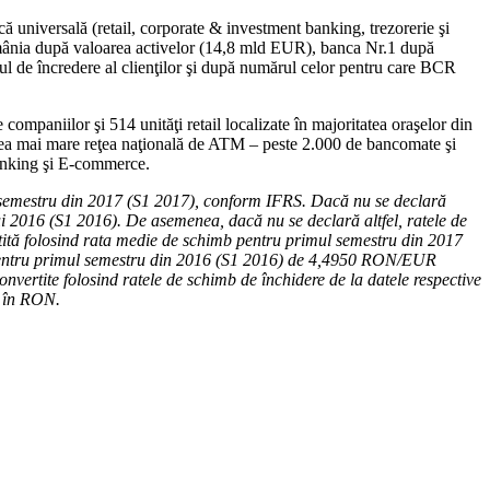
niversală (retail, corporate & investment banking, trezorerie şi
 România după valoarea activelor (14,8 mld EUR), banca Nr.1 după
l de încredere al clienţilor şi după numărul celor pentru care BCR
ompaniilor şi 514 unităţi retail localizate în majoritatea oraşelor din
 cea mai mare reţea naţională de ATM – peste 2.000 de bancomate şi
banking şi E-commerce.
l semestru din 2017 (S1 2017), conform IFRS. Dacă nu se declară
ui 2016 (S1 2016). De asemenea, dacă nu se declară altfel, ratele de
tită folosind rata medie de schimb pentru primul semestru din 2017
 pentru primul semestru din 2016 (S1 2016) de 4,4950 RON/EUR
nvertite folosind ratele de schimb de închidere de la datele respective
e în RON.