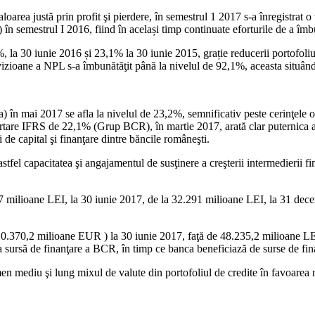
aloarea justă prin profit şi pierdere, în semestrul 1 2017 s-a înregistrat
 semestrul I 2016, fiind în același timp continuate eforturile de a îmbun
 la 30 iunie 2016 și 23,1% la 30 iunie 2015, grație reducerii portofoli
ovizioane a NPL s-a îmbunătăţit până la nivelul de 92,1%, aceasta situân
) în mai 2017 se afla la nivelul de 23,2%, semnificativ peste cerinţele
ortare IFRS de 22,1% (Grup BCR), în martie 2017, arată clar puternica a
de capital şi finanţare dintre băncile româneşti.
stfel capacitatea şi angajamentul de susţinere a creşterii intermedierii fi
437 milioane LEI, la 30 iunie 2017, de la 32.291 milioane LEI, la 31 de
(10.370,2 milioane EUR ) la 30 iunie 2017, faţă de 48.235,2 milioane 
la sursă de finanţare a BCR, în timp ce banca beneficiază de surse de f
en mediu şi lung mixul de valute din portofoliul de credite în favoarea