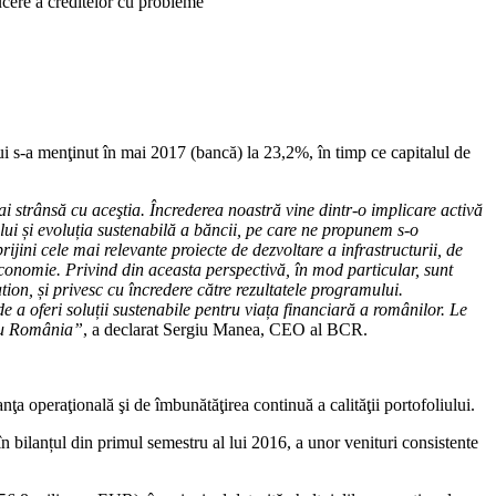
ucere a creditelor cu probleme
ui s-a menţinut în mai 2017 (bancă) la 23,2%, în timp ce capitalul de
ai strânsă cu aceştia. Încrederea noastră vine dintr-o implicare activă
lui și evoluția sustenabilă a băncii, pe care ne propunem s-o
rijini cele mai relevante proiecte de dezvoltare a infrastructurii, de
 economie. Privind din aceasta perspectivă, în mod particular, sunt
on, și privesc cu încredere către rezultatele programului.
 oferi soluții sustenabile pentru viața financiară a românilor. Le
tru România”
, a declarat Sergiu Manea, CEO al BCR.
operaţională şi de îmbunătăţirea continuă a calităţii portofoliului.
în bilanțul din primul semestru al lui 2016, a unor venituri consistente