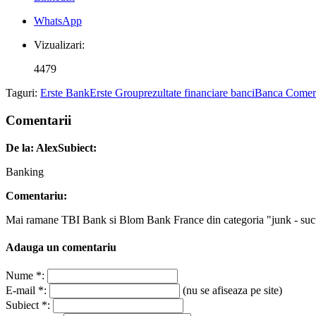
WhatsApp
Vizualizari:
4479
Taguri:
Erste Bank
Erste Group
rezultate financiare banci
Banca Comer
Comentarii
De la: Alex
Subiect:
Banking
Comentariu:
Mai ramane TBI Bank si Blom Bank France din categoria "junk - sucursa
Adauga un comentariu
Nume *:
E-mail *:
(nu se afiseaza pe site)
Subiect *: