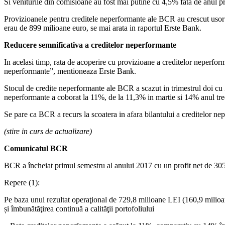
Si veniturile din comisioane au fost mai putine cu 4,5% fata de anul
Provizioanele pentru creditele neperformante ale BCR au crescut usor in
erau de 899 milioane euro, se mai arata in raportul Erste Bank.
Reducere semnificativa a creditelor neperformante
In acelasi timp, rata de acoperire cu provizioane a creditelor neperfor
neperformante”, mentioneaza Erste Bank.
Stocul de credite neperformante ale BCR a scazut in trimestrul doi cu 3
neperformante a coborat la 11%, de la 11,3% in martie si 14% anul tre
Se pare ca BCR a recurs la scoatera in afara bilantului a creditelor ne
(stire in curs de actualizare)
Comunicatul BCR
BCR a încheiat primul semestru al anului 2017 cu un profit net de 305 
Repere (1):
Pe baza unui rezultat operaţional de 729,8 milioane LEI (160,9 milioa
și îmbunătăţirea continuă a calităţii portofoliului