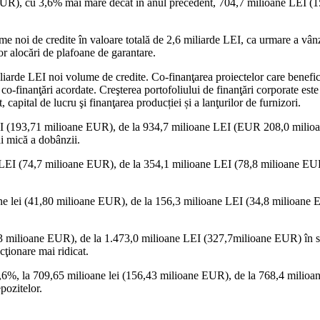
UR), cu 3,6% mai mare decât în anul precedent, 704,7 milioane LEI (156
e noi de credite în valoare totală de 2,6 miliarde LEI, ca urmare a vânza
r alocări de plafoane de garantare.
liarde LEI noi volume de credite. Co-finanţarea proiectelor care benef
o-finanţări acordate. Creşterea portofoliului de finanţări corporate este 
capital de lucru şi finanţarea producției și a lanţurilor de furnizori.
EI (193,71 milioane EUR), de la 934,7 milioane LEI (EUR 208,0 milioane
i mică a dobânzii.
 LEI (74,7 milioane EUR), de la 354,1 milioane LEI (78,8 milioane EUR)
ne lei (41,80 milioane EUR), de la 156,3 milioane LEI (34,8 milioane EU
3 milioane EUR), de la 1.473,0 milioane LEI (327,7milioane EUR) în seme
cţionare mai ridicat.
 7,6%, la 709,65 milioane lei (156,43 milioane EUR), de la 768,4 milio
pozitelor.