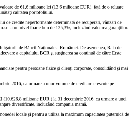
 o valoare de 61,6 milioane lei (13,6 milioane EUR), față de o reluare
ătăţi calitatea portofoliului.
ului de credite neperformante determinată de recuperări, vânzări de
du-se la un nivel foarte bun de 125,3%, incluzând valoarea garanțiilor.
 obligatorii ale Băncii Naţionale a României. De asemenea, Rata de
decvare a capitalului BCR şi susţinerea sa continuă de către Erste
nanciare pentru persoane fizice şi clienţi corporate, consolidând şi mai
cembrie 2016, ca urmare a unor volume de creditare crescute pe
LEI (10.626,8 milioane EUR ) la 31 decembrie 2016, ca urmare a unei
inanţare diversificate, incluzând compania mamă.
 monedei locale şi pentru a utiliza la maximum capacitatea puternică de