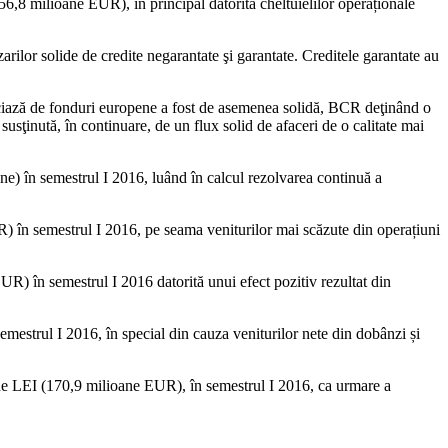
,8 milioane EUR), în principal datorită cheltuielilor operaționale
rilor solide de credite negarantate şi garantate. Creditele garantate au
iciază de fonduri europene a fost de asemenea solidă, BCR deţinând o
susţinută, în continuare, de un flux solid de afaceri de o calitate mai
) în semestrul I 2016, luând în calcul rezolvarea continuă a
 în semestrul I 2016, pe seama veniturilor mai scăzute din operațiuni
R) în semestrul I 2016 datorită unui efect pozitiv rezultat din
strul I 2016, în special din cauza veniturilor nete din dobânzi și
ane LEI (170,9 milioane EUR), în semestrul I 2016, ca urmare a