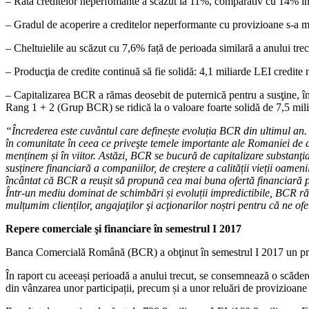
– Rata creditelor neperfomante a scăzut la 11%, comparativ cu 14% în i
– Gradul de acoperire a creditelor neperformante cu provizioane s-a m
– Cheltuielile au scăzut cu 7,6% față de perioada similară a anului trec
– Producţia de credite continuă să fie solidă: 4,1 miliarde LEI credite no
– Capitalizarea BCR a rămas deosebit de puternică pentru a susţine, în 
Rang 1 + 2 (Grup BCR) se ridică la o valoare foarte solidă de 7,5 mil
“Încrederea este cuvântul care definește evoluția BCR din ultimul an. Î
în comunitate în ceea ce priveşte temele importante ale Romaniei de a
menținem și în viitor. Astăzi, BCR se bucură de capitalizare substanţial
susținere financiară a companiilor, de creștere a calității vieții oame
încântat că BCR a reușit să propună cea mai buna ofertă financiară pe
Într-un mediu dominat de schimbări și evoluții impredictibile, BCR r
mulțumim clienților, angajaţilor şi acţionarilor noștri pentru că ne o
Repere comerciale şi financiare în semestrul I 2017
Banca Comercială Română (BCR) a obţinut în semestrul I 2017 un profit
În raport cu aceeași perioadă a anului trecut, se consemnează o scădere 
din vânzarea unor participații, precum și a unor reluări de provizioane