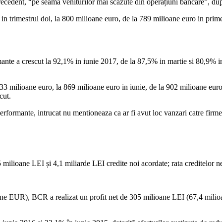
 precedent, “pe seama veniturilor mai scăzute din operațiuni bancare”,
 trimestrul doi, la 800 milioane euro, de la 789 milioane euro in primele
mante a crescut la 92,1% in iunie 2017, de la 87,5% in martie si 80,9% in
3 milioane euro, la 869 milioane euro in iunie, de la 902 milioane euro i
cut.
performante, intrucat nu mentioneaza ca ar fi avut loc vanzari catre firme
milioane LEI și 4,1 miliarde LEI credite noi acordate; rata creditelor 
ne EUR), BCR a realizat un profit net de 305 milioane LEI (67,4 milioa