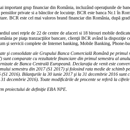
portant grup financiar din România, incluzând operaţiunile de bancă u
ului, pensiilor private si a băncilor de locuinţe. BCR este banca Nr.1 în
itare. BCR este cel mai valoros brand financiar din România, după gradu
ul unei reţele de 22 de centre de afaceri si 18 birouri mobile dedicate c
omânia pe piaţa tranzacţiilor bancare, clienţii BCR având la dispoziţie
ecum şi servicii complete de Internet banking, Mobile Banking, Phone-
uditate şi consolidate ale Grupului Banca Comercială Română pe primu
17) sunt comparate cu rezultatele financiare din primul semestru al anul
furnizate de Banca Centrală Europeană. Declaraţia de venit este conver
rimului semestru din 2017 (S1 2017) şi folosind rata medie de schimb
6 (S1 2016). Bilanţurile la 30 iunie 2017 şi la 31 decembrie 2016 sunt co
 decembrie 2016). Toate modificările de procente se referă la cifrel
orm proiectului de definiţie EBA NPE.