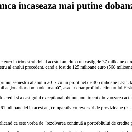
anca incaseaza mai putine dobanz
o in trimestrul doi al acestui an, dupa un castig de 37 milioane euro in
stru al anului precedent, cand a fost de 125 milioane euro (568 milioane
imul semestru al anului 2017 cu un profit net de 305 milioane LEI”, la 
ibil acţionarilor companiei mamă”, asadar doar profitul actionarului Erste
e credit si a castigului exceptional obtinut anul trecut din vanzarea acti
1 milioane lei in acest an, comparativ cu reversari de provizioane (cast
cand ca este vorba de “rezolvarea continuă a portofoliului de credite 