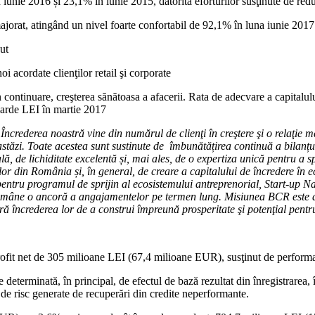
unie 2016 și 23,1% în iunie 2015, datorită eforturilor susţinute de red
ajorat, atingând un nivel foarte confortabil de 92,1% în luna iunie 2017
ut
i acordate clienţilor retail şi corporate
continuare, creşterea sănătoasa a afacerii. Rata de adecvare a capitalul
iarde LEI în martie 2017
ncrederea noastră vine din numărul de clienţi în creştere şi o relaţie m
stăzi. Toate acestea sunt sustinute de îmbunătățirea continuă a bilanțu
ă, de lichiditate excelentă și, mai ales, de o expertiza unică pentru a sp
nilor din România și, în general, de creare a capitalului de încredere în
ntru programul de sprijin al ecosistemului antreprenorial, Start-up Nati
ămâne o ancoră a angajamentelor pe termen lung. Misiunea BCR este de a
feră încrederea lor de a construi împreună prosperitate şi potenţial pen
 net de 305 milioane LEI (67,4 milioane EUR), susţinut de performanţa 
determinată, în principal, de efectul de bază rezultat din înregistrarea, 
 de risc generate de recuperări din credite neperformante.