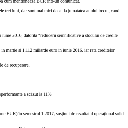
 dupa cum mentioneaza BCR intr-un comunicat.
 trei luni, dar sunt mai mici decat la jumatatea anului trecut, cand
 iunie 2016, datorita “reducerii semnificative a stocului de credite
n martie si 1,112 miliarde euro in iunie 2016, iar rata creditelor
le de recuperare.
neperformante a scăzut la 11%
ne EUR) în semestrul 1 2017, susţinut de rezultatul operațional solid