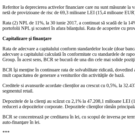
Referitor la deprecierea activelor financiare care nu sunt măsurate la v
netă de provizioane de risc de 69,3 milioane LEI (15,4 milioane EUR) în
Rata (2) NPL de 11%, la 30 iunie 2017, a continuat să scadă de la 14%,
portofolii NPL şi scoateri în afara bilanţului. Rata de acoperire cu pr
Capitalizare şi finanţare
Rata de adecvare a capitalului conform standardelor locale (doar banca
adecvare a capitalului calculată în conformitate cu standardele de rap
Group. În acest sens, BCR se bucură de una din cele mai solide poziţii 
BCR îşi menţine în continuare rata de solvabilitate ridicată, dovedind a
mult capacitatea de generare a veniturilor din activităţile de bază.
Creditele si avansurile acordate clienților au crescut cu 0,5%, la 32.
segmentul retail.
Depozitele de la clienţi au scăzut cu 2,1% la 47.208,1 milioane LEI 
reduceri a depozitelor corporate. Depozitele clienţilor rămân principa
BCR se concentrează pe creditarea în lei, cu scopul de inversa pe term
auto-finanţare în lei.
***