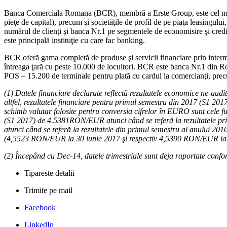
Banca Comerciala Romana (BCR), membră a Erste Group, este cel mai im
pieţe de capital), precum şi societăţile de profil de pe piaţa leasing
numărul de clienţi şi banca Nr.1 pe segmentele de economisire şi cred
este principală instituţie cu care fac banking.
BCR oferă gama completă de produse şi servicii financiare prin intermedi
întreaga ţară cu peste 10.000 de locuitori. BCR este banca Nr.1 din R
POS – 15.200 de terminale pentru plată cu cardul la comercianţi, pr
(1) Datele financiare declarate reflectă rezultatele economice ne-a
altfel, rezultatele financiare pentru primul semestru din 2017 (S1 20
schimb valutar folosite pentru conversia cifrelor în EURO sunt cele 
(S1 2017) de 4.5381RON/EUR atunci când se referă la rezultatele p
atunci când se referă la rezultatele din primul semestru al anului 201
(4,5523 RON/EUR la 30 iunie 2017 şi respectiv 4,5390 RON/EUR la 31
(2) Începând cu Dec-14, datele trimestriale sunt deja raportate conf
Tipareste detalii
Trimite pe mail
Facebook
LinkedIn