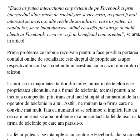
“Daca as putea interactiona cu prietenii de pe Facebook si prin
intermediul altor retele de socializare si viceversa, as putea fi mai
interesat sa incerc si alte retele de socializare, care ar putea, la
randul lor, sa se inumulteasca, stiind ca astfel pot atrage actualii
clienti ai Facebook, ceea ce va fi in beneficiul concurentei”
, se arat
in articol.
Prima problema ce trebuie rezolvata pentru a face posibila portarea
contului online de socializare este dreptul de proprietate asupra
respectivului cont si a continutului acestuia, ca in cazul numarului d
telefon.
La noi, ca in majoritatea tarilor din lume, numarul de telefon este
proprietatea clientului, nu a firmei de telefonie, tocmai pentru a se
incuraja competitia, prin transferul facil si rapid al numarului de la 
operator de telefonie la altul. Astfel, ne mutam la o firma care ne
convine mai mult, fata ca numarul sa se schimbe si implicit fara ca
cei care ne suna sa aiba probleme in a ne contacta la fel de usor ca l
firma de telefonie pe care am parasit-o.
La fel ar putea sa se intample si cu conturile Facebook, dar si cu cel