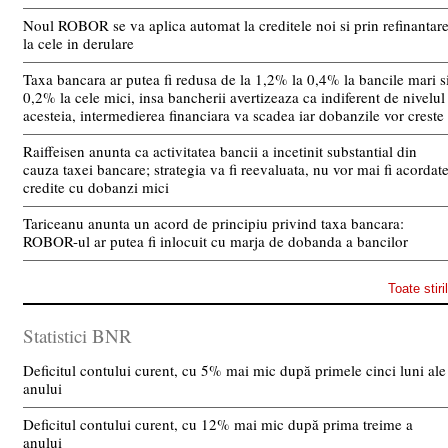
Noul ROBOR se va aplica automat la creditele noi si prin refinantar
la cele in derulare
Taxa bancara ar putea fi redusa de la 1,2% la 0,4% la bancile mari s
0,2% la cele mici, insa bancherii avertizeaza ca indiferent de nivelul
acesteia, intermedierea financiara va scadea iar dobanzile vor creste
Raiffeisen anunta ca activitatea bancii a incetinit substantial din
cauza taxei bancare; strategia va fi reevaluata, nu vor mai fi acordat
credite cu dobanzi mici
Tariceanu anunta un acord de principiu privind taxa bancara:
ROBOR-ul ar putea fi inlocuit cu marja de dobanda a bancilor
Toate stiri
Statistici BNR
Deficitul contului curent, cu 5% mai mic după primele cinci luni ale
anului
Deficitul contului curent, cu 12% mai mic după prima treime a
anului