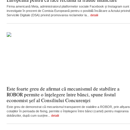
Firma americană Meta, administratorul platformelor sociale Facebook și Instagram sunt
investigate în prezent de Comisia Europeană pentru o posibilă încălcare a Actului privind
Serviciile Digitale (DSA) privind promovarea reclamelor la...
detalii
Este foarte greu de afirmat că mecanismul de stabilire a
ROBOR permite o înțelegere între bănci, spune fostul
economist șef al Consiliului Concurenței
Este greu de demonstrat că mecanismul transparent de stabilire a ROBOR, prin afișare
cotațiilor în perioada de fixing, permite o înțelegere între bănci (cartel) pentru majorarea
dobânzilor, după cum susține...
detalii