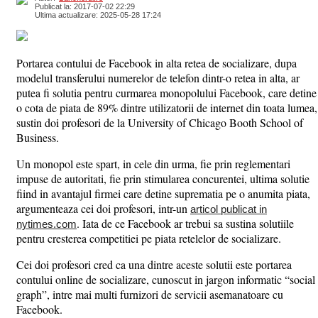
Publicat la: 2017-07-02 22:29
Ultima actualizare: 2025-05-28 17:24
Portarea contului de Facebook in alta retea de socializare, dupa
modelul transferului numerelor de telefon dintr-o retea in alta, ar
putea fi solutia pentru curmarea monopolului Facebook, care detine
o cota de piata de 89% dintre utilizatorii de internet din toata lumea,
sustin doi profesori de la University of Chicago Booth School of
Business.
Un monopol este spart, in cele din urma, fie prin reglementari
impuse de autoritati, fie prin stimularea concurentei, ultima solutie
fiind in avantajul firmei care detine suprematia pe o anumita piata,
argumenteaza cei doi profesori, intr-un
articol publicat in
. Iata de ce Facebook ar trebui sa sustina solutiile
nytimes.com
pentru cresterea competitiei pe piata retelelor de socializare.
Cei doi profesori cred ca una dintre aceste solutii este portarea
contului online de socializare, cunoscut in jargon informatic “social
graph”, intre mai multi furnizori de servicii asemanatoare cu
Facebook.