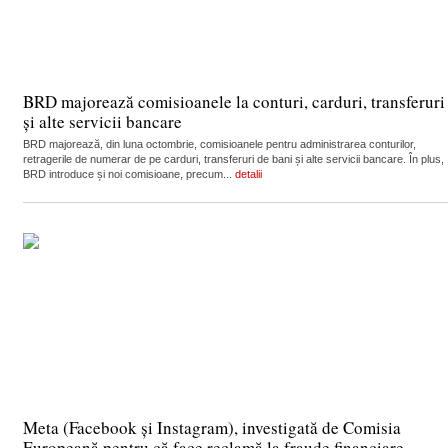
BRD majorează comisioanele la conturi, carduri, transferuri
și alte servicii bancare
BRD majorează, din luna octombrie, comisioanele pentru administrarea conturilor,
retragerile de numerar de pe carduri, transferuri de bani și alte servicii bancare. În plus,
BRD introduce și noi comisioane, precum...
detalii
Meta (Facebook și Instagram), investigată de Comisia
Europeană pentru că face reclamă la fraude financiare