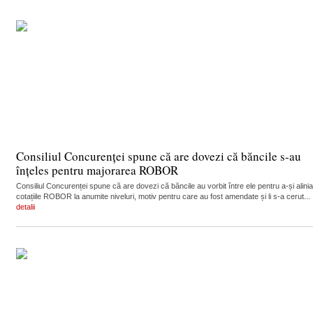
Consiliul Concurenței spune că are dovezi că băncile s-au
înțeles pentru majorarea ROBOR
Consiliul Concurenței spune că are dovezi că băncile au vorbit între ele pentru a-și alinia
cotațiile ROBOR la anumite niveluri, motiv pentru care au fost amendate și li s-a cerut...
detalii