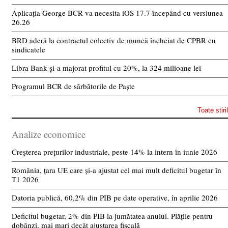
Aplicația George BCR va necesita iOS 17.7 începând cu versiunea
26.26
BRD aderă la contractul colectiv de muncă încheiat de CPBR cu
sindicatele
Libra Bank și-a majorat profitul cu 20%, la 324 milioane lei
Programul BCR de sărbătorile de Paște
Toate stiri
Analize economice
Creșterea prețurilor industriale, peste 14% la intern în iunie 2026
România, țara UE care și-a ajustat cel mai mult deficitul bugetar în
T1 2026
Datoria publică, 60,2% din PIB pe date operative, în aprilie 2026
Deficitul bugetar, 2% din PIB la jumătatea anului. Plățile pentru
dobânzi, mai mari decât ajustarea fiscală