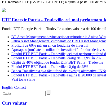
BT România ETF (BVB: BTBETRETF) a ajuns la peste 300 de milioane de 
ETF Energie Patria - Tradeville, cel mai performant fo
Fondul ETF Energie Patria – Tradeville a atins valoarea de 100 de milioa
BT Asset Management devine acționar minoritar la Anima Win
Patria Asset Management, cumpărată de BRD Asset Manageme
Profituri de 60% într-un an cu fondurile de investiții
Aproape o jumătate de milion de investitori în fonduri de inve
Fondul ETF BET Patria - Tradeville, cel mai performant fond d
Fondul ETF BET Patria - Tradeville, câștig de 52,9% în 2025
Câștig de 40% obținut de fondul ETF BET Patria - Tradeville
Fondul ETF BET Patria - Tradeville, câștig de 28%
Banca Transilvania și-a făcut fond de investiții alternative: I
Fondul ETF BET Patria - Tradeville a ajuns la 28.000 de investi
Vezi toate stirile
English
Contact
Curs valutar