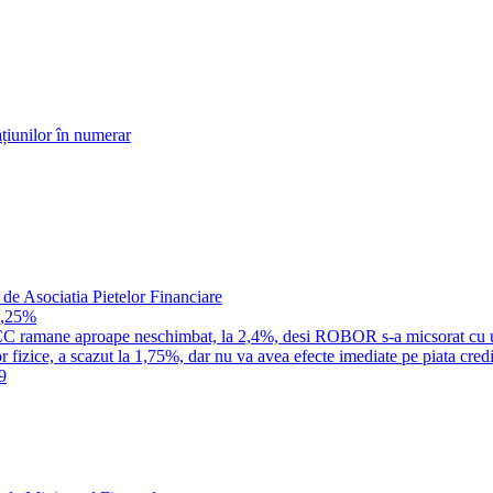
țiunilor în numerar
 de Asociatia Pietelor Financiare
1,25%
a IRCC ramane aproape neschimbat, la 2,4%, desi ROBOR s-a micsorat cu 
 fizice, a scazut la 1,75%, dar nu va avea efecte imediate pe piata credi
9