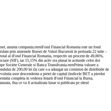
lui net, anunta compania.rnrniFond Financial Romania este un fond
erulata prin sistemele Bursei de Valori Bucuresti in perioada 22 iulie –
l total al iFond Financial Romania, respectiv un procent de 49,86%,
nciare (SIF), iar 15,15% din activ era plasat in actiunile celor doi
roupe Societe Generale si Banca Transilvania.rnrnPrima valoare a
fondului de 200,00 lei (la care s-a adaugat un comision de distributie de
de evolutia usor descendenta a pietei de capital (indicele BET a pierdut
ntatia completa in vederea listarii iFond Financial la Bursa,
asata, fisa ce va fi actualizata lunar si publicata pe siteul