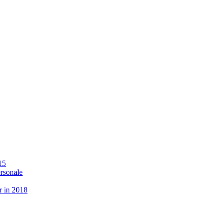
15
ersonale
r in 2018