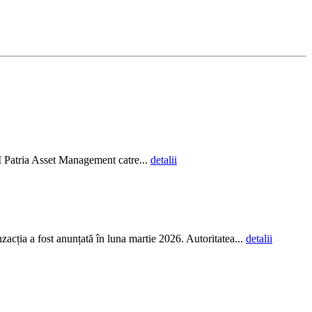
AI Patria Asset Management catre...
detalii
ția a fost anunțată în luna martie 2026. Autoritatea...
detalii