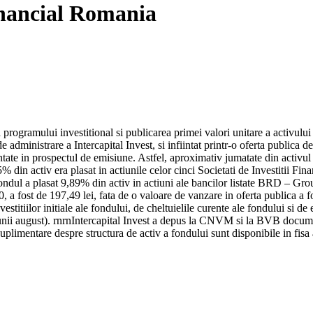
inancial Romania
 programului investitional si publicarea primei valori unitare a activu
administrare a Intercapital Invest, si infiintat printr-o oferta publica d
tate in prospectul de emisiune. Astfel, aproximativ jumatate din activu
 din activ era plasat in actiunile celor cinci Societati de Investitii Fina
fondul a plasat 9,89% din activ in actiuni ale bancilor listate BRD – G
0, a fost de 197,49 lei, fata de o valoare de vanzare in oferta publica a 
nvestitiilor initiale ale fondului, de cheltuielile curente ale fondului si 
lunii august). rnrnIntercapital Invest a depus la CNVM si la BVB docume
plimentare despre structura de activ a fondului sunt disponibile in fisa at