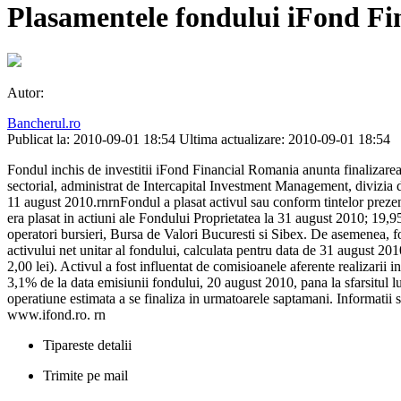
Plasamentele fondului iFond F
Autor:
Bancherul.ro
Publicat la: 2010-09-01 18:54
Ultima actualizare: 2010-09-01 18:54
Fondul inchis de investitii iFond Financial Romania anunta finalizarea
sectorial, administrat de Intercapital Investment Management, divizia de 
11 august 2010.rnrnFondul a plasat activul sau conform tintelor prezen
era plasat in actiuni ale Fondului Proprietatea la 31 august 2010; 19,95%
operatori bursieri, Bursa de Valori Bucuresti si Sibex. De asemenea, 
activului net unitar al fondului, calculata pentru data de 31 august 201
2,00 lei). Activul a fost influentat de comisioanele aferente realizarii i
3,1% de la data emisiunii fondului, 20 august 2010, pana la sfarsitul 
operatiune estimata a se finaliza in urmatoarele saptamani. Informatii su
www.ifond.ro. rn
Tipareste detalii
Trimite pe mail