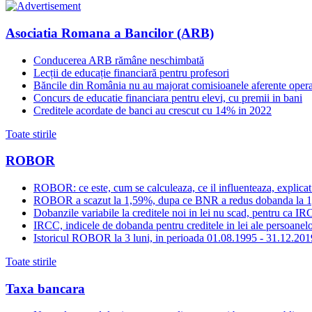
Asociatia Romana a Bancilor (ARB)
Conducerea ARB rămâne neschimbată
Lecții de educație financiară pentru profesori
Băncile din România nu au majorat comisioanele aferente opera
Concurs de educatie financiara pentru elevi, cu premii in bani
Creditele acordate de banci au crescut cu 14% in 2022
Toate stirile
ROBOR
ROBOR: ce este, cum se calculeaza, ce il influenteaza, explicat
ROBOR a scazut la 1,59%, dupa ce BNR a redus dobanda la 
Dobanzile variabile la creditele noi in lei nu scad, pentru c
IRCC, indicele de dobanda pentru creditele in lei ale persoanelor
Istoricul ROBOR la 3 luni, in perioada 01.08.1995 - 31.12.201
Toate stirile
Taxa bancara