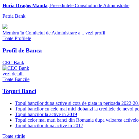
Horia Dragos Manda
, Presedintele Consiliului de Administratie
Patria Bank
Membru în Comitetul de Administrare a...
vezi profil
Toate Profilele
Profil de Banca
CEC Bank
vezi detalii
Toate Bancile
Topuri Banci
Topul bancilor dupa active si cota de piata in perioada 2022-20
Topul bancilor cu cele mai mici dobanzi la creditele de nevoi p
Topul bancilor la active in 2019
Topul celor mai mari banci din Romania dupa valoarea activelo
Topul bancilor dupa active in 2017
Toate stirile