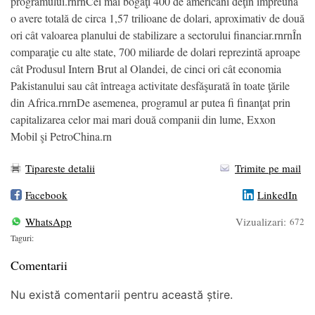
programului.rnrnCei mai bogaţi 400 de americani deţin împreună
o avere totală de circa 1,57 trilioane de dolari, aproximativ de două
ori cât valoarea planului de stabilizare a sectorului financiar.rnrnÎn
comparaţie cu alte state, 700 miliarde de dolari reprezintă aproape
cât Produsul Intern Brut al Olandei, de cinci ori cât economia
Pakistanului sau cât întreaga activitate desfăşurată în toate ţările
din Africa.rnrnDe asemenea, programul ar putea fi finanţat prin
capitalizarea celor mai mari două companii din lume, Exxon
Mobil şi PetroChina.rn
Tipareste detalii
Trimite pe mail
Facebook
LinkedIn
WhatsApp
Vizualizari:
672
Taguri:
Comentarii
Nu există comentarii pentru această știre.