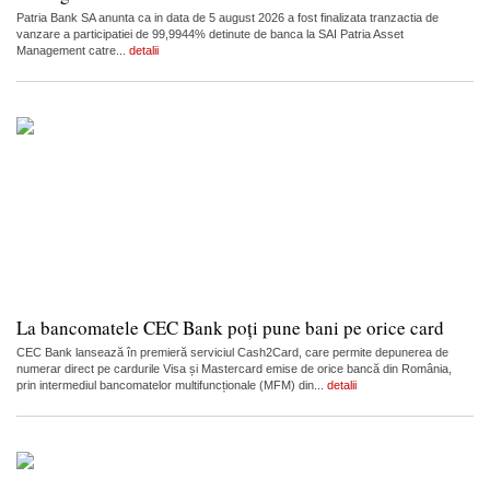
Patria Bank SA anunta ca in data de 5 august 2026 a fost finalizata tranzactia de
vanzare a participatiei de 99,9944% detinute de banca la SAI Patria Asset
Management catre...
detalii
La bancomatele CEC Bank poți pune bani pe orice card
CEC Bank lansează în premieră serviciul Cash2Card, care permite depunerea de
numerar direct pe cardurile Visa și Mastercard emise de orice bancă din România,
prin intermediul bancomatelor multifuncționale (MFM) din...
detalii