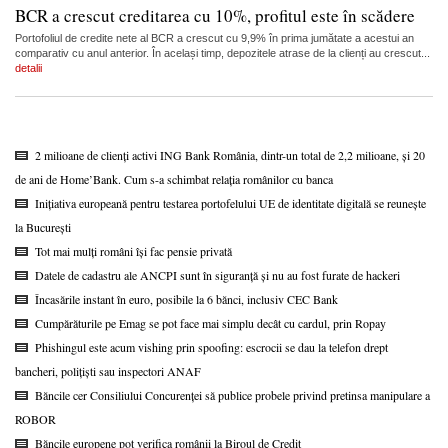
BCR a crescut creditarea cu 10%, profitul este în scădere
Portofoliul de credite nete al BCR a crescut cu 9,9% în prima jumătate a acestui an
comparativ cu anul anterior. În același timp, depozitele atrase de la clienți au crescut...
detalii
2 milioane de clienți activi ING Bank România, dintr-un total de 2,2 milioane, și 20
de ani de Home’Bank. Cum s-a schimbat relația românilor cu banca
Inițiativa europeană pentru testarea portofelului UE de identitate digitală se reunește
la București
Tot mai mulți români își fac pensie privată
Datele de cadastru ale ANCPI sunt în siguranță și nu au fost furate de hackeri
Încasările instant în euro, posibile la 6 bănci, inclusiv CEC Bank
Cumpărăturile pe Emag se pot face mai simplu decât cu cardul, prin Ropay
Phishingul este acum vishing prin spoofing: escrocii se dau la telefon drept
bancheri, polițiști sau inspectori ANAF
Băncile cer Consiliului Concurenței să publice probele privind pretinsa manipulare a
ROBOR
Băncile europene pot verifica românii la Biroul de Credit