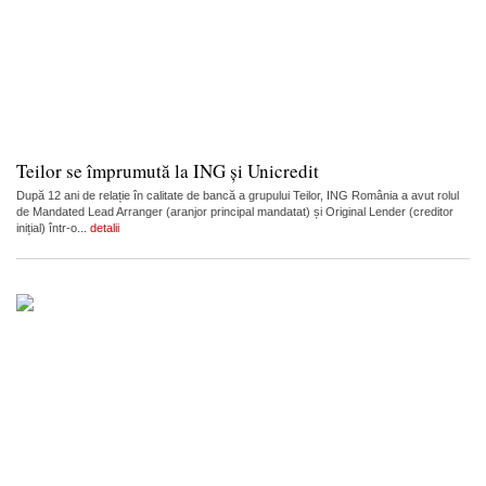
Teilor se împrumută la ING și Unicredit
După 12 ani de relație în calitate de bancă a grupului Teilor, ING România a avut rolul
de Mandated Lead Arranger (aranjor principal mandatat) și Original Lender (creditor
inițial) într-o...
detalii