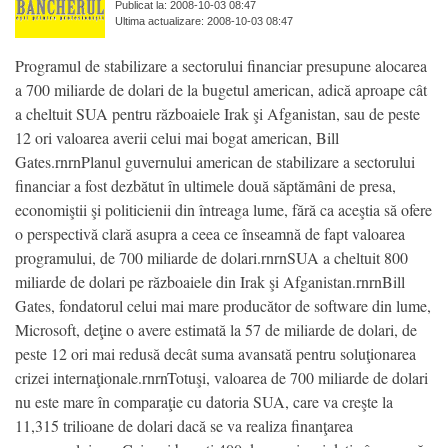
Publicat la: 2008-10-03 08:47
Ultima actualizare: 2008-10-03 08:47
Programul de stabilizare a sectorului financiar presupune alocarea
a 700 miliarde de dolari de la bugetul american, adică aproape cât
a cheltuit SUA pentru războaiele Irak şi Afganistan, sau de peste
12 ori valoarea averii celui mai bogat american, Bill
Gates.rnrnPlanul guvernului american de stabilizare a sectorului
financiar a fost dezbătut în ultimele două săptămâni de presa,
economiştii şi politicienii din întreaga lume, fără ca aceştia să ofere
o perspectivă clară asupra a ceea ce înseamnă de fapt valoarea
programului, de 700 miliarde de dolari.rnrnSUA a cheltuit 800
miliarde de dolari pe războaiele din Irak şi Afganistan.rnrnBill
Gates, fondatorul celui mai mare producător de software din lume,
Microsoft, deţine o avere estimată la 57 de miliarde de dolari, de
peste 12 ori mai redusă decât suma avansată pentru soluţionarea
crizei internaţionale.rnrnTotuşi, valoarea de 700 miliarde de dolari
nu este mare în comparaţie cu datoria SUA, care va creşte la
11,315 trilioane de dolari dacă se va realiza finanţarea