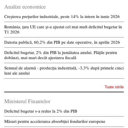
Analize economice
Creșterea prețurilor industriale, peste 14% la intern în iunie 2026
România, țara UE care și-a ajustat cel mai mult deficitul bugetar în
T1 2026
Datoria publică, 60,2% din PIB pe date operative, în aprilie 2026
Deficitul bugetar, 2% din PIB la jumătatea anului. Plățile pentru
dobânzi, mai mari decât ajustarea fiscală
Semnal de alarmă - producția industrială, -3,3% după primele cinci
luni ale anului
Toate stirile
Ministerul Finantelor
Deficitul bugetar s-a redus la 2% din PIB
Măsuri pentru accelerarea absorbției fondurilor europene