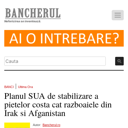
Nefericirea se inventează.
|
BANCI
Ultima Ora
Planul SUA de stabilizare a
pietelor costa cat razboaiele din
Irak si Afganistan
Autor:
Bancherul.ro