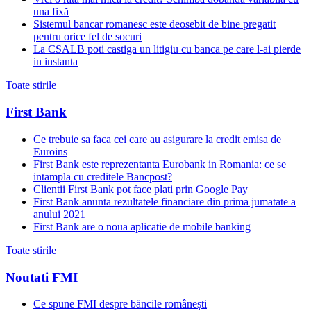
una fixă
Sistemul bancar romanesc este deosebit de bine pregatit
pentru orice fel de socuri
La CSALB poti castiga un litigiu cu banca pe care l-ai pierde
in instanta
Toate stirile
First Bank
Ce trebuie sa faca cei care au asigurare la credit emisa de
Euroins
First Bank este reprezentanta Eurobank in Romania: ce se
intampla cu creditele Bancpost?
Clientii First Bank pot face plati prin Google Pay
First Bank anunta rezultatele financiare din prima jumatate a
anului 2021
First Bank are o noua aplicatie de mobile banking
Toate stirile
Noutati FMI
Ce spune FMI despre băncile românești