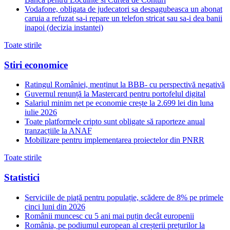
Vodafone, obligata de judecatori sa despagubeasca un abonat
caruia a refuzat sa-i repare un telefon stricat sau sa-i dea banii
inapoi (decizia instantei)
Toate stirile
Stiri economice
Ratingul României, menținut la BBB- cu perspectivă negativă
Guvernul renunță la Mastercard pentru portofelul digital
Salariul minim net pe economie crește la 2.699 lei din luna
iulie 2026
Toate platformele cripto sunt obligate să raporteze anual
tranzacțiile la ANAF
Mobilizare pentru implementarea proiectelor din PNRR
Toate stirile
Statistici
Serviciile de piață pentru populație, scădere de 8% pe primele
cinci luni din 2026
Românii muncesc cu 5 ani mai puțin decât europenii
România, pe podiumul european al creșterii prețurilor la