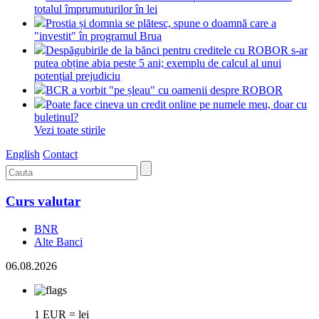
totalul împrumuturilor în lei
Prostia și domnia se plătesc, spune o doamnă care a
"investit" în programul Brua
Despăgubirile de la bănci pentru creditele cu ROBOR s-ar
putea obține abia peste 5 ani; exemplu de calcul al unui
potențial prejudiciu
BCR a vorbit "pe șleau" cu oamenii despre ROBOR
Poate face cineva un credit online pe numele meu, doar cu
buletinul?
Vezi toate stirile
English
Contact
Curs valutar
BNR
Alte Banci
06.08.2026
1 EUR = lei