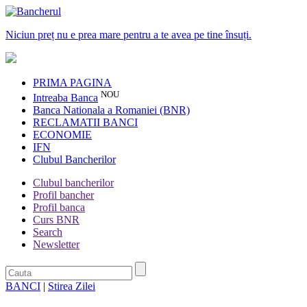
Niciun preț nu e prea mare pentru a te avea pe tine însuți.
PRIMA PAGINA
NOU
Intreaba Banca
Banca Nationala a Romaniei (BNR)
RECLAMATII BANCI
ECONOMIE
IFN
Clubul Bancherilor
Clubul bancherilor
Profil bancher
Profil banca
Curs BNR
Search
Newsletter
BANCI
|
Stirea Zilei