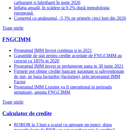
carburanți și lubrifianți în iunie 2026
Inflația anuală, în scădere la 9,2% după metodologia
europeană
Comerțul cu amănuntul, -5,3% pe primele cinci luni din 2026
Toate stirile
FNGCIMM
Programul IMM Invest continua si in 2021
Garantiile de stat pentru credite acordate de FNGCIMM au
crescut cu 185% in 2020
Programul IMM invest se prelungeste pana in 30 iunie 2021
Firmele pot obtine credite bancare garantate si subventionate
de stat, pe baza facturilor (factoring), prin programul IMM
Factor
Programul IMM Leasing va fi operational in perioada
urmatoare, anunta FNGCIMM
Toate stirile
Calculator de credite
ROBOR la 3 luni a scazut cu aproape un punct, dupa
masurile luate de BNR; cu cat se reduce rata la credite?