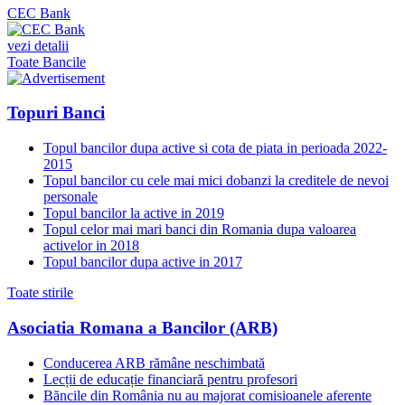
CEC Bank
vezi detalii
Toate Bancile
Topuri Banci
Topul bancilor dupa active si cota de piata in perioada 2022-
2015
Topul bancilor cu cele mai mici dobanzi la creditele de nevoi
personale
Topul bancilor la active in 2019
Topul celor mai mari banci din Romania dupa valoarea
activelor in 2018
Topul bancilor dupa active in 2017
Toate stirile
Asociatia Romana a Bancilor (ARB)
Conducerea ARB rămâne neschimbată
Lecții de educație financiară pentru profesori
Băncile din România nu au majorat comisioanele aferente