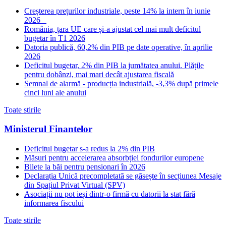
Creșterea prețurilor industriale, peste 14% la intern în iunie
2026
România, țara UE care și-a ajustat cel mai mult deficitul
bugetar în T1 2026
Datoria publică, 60,2% din PIB pe date operative, în aprilie
2026
Deficitul bugetar, 2% din PIB la jumătatea anului. Plățile
pentru dobânzi, mai mari decât ajustarea fiscală
Semnal de alarmă - producția industrială, -3,3% după primele
cinci luni ale anului
Toate stirile
Ministerul Finantelor
Deficitul bugetar s-a redus la 2% din PIB
Măsuri pentru accelerarea absorbției fondurilor europene
Bilete la băi pentru pensionari în 2026
Declarația Unică precompletată se găsește în secțiunea Mesaje
din Spațiul Privat Virtual (SPV)
Asociații nu pot ieși dintr-o firmă cu datorii la stat fără
informarea fiscului
Toate stirile