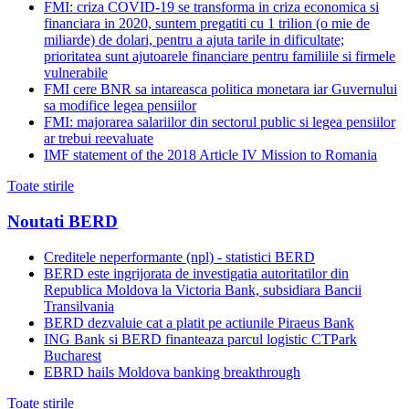
FMI: criza COVID-19 se transforma in criza economica si
financiara in 2020, suntem pregatiti cu 1 trilion (o mie de
miliarde) de dolari, pentru a ajuta tarile in dificultate;
prioritatea sunt ajutoarele financiare pentru familiile si firmele
vulnerabile
FMI cere BNR sa intareasca politica monetara iar Guvernului
sa modifice legea pensiilor
FMI: majorarea salariilor din sectorul public si legea pensiilor
ar trebui reevaluate
IMF statement of the 2018 Article IV Mission to Romania
Toate stirile
Noutati BERD
Creditele neperformante (npl) - statistici BERD
BERD este ingrijorata de investigatia autoritatilor din
Republica Moldova la Victoria Bank, subsidiara Bancii
Transilvania
BERD dezvaluie cat a platit pe actiunile Piraeus Bank
ING Bank si BERD finanteaza parcul logistic CTPark
Bucharest
EBRD hails Moldova banking breakthrough
Toate stirile