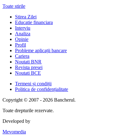
Toate stirile
Stirea Zilei
Educatie financiara
Interviu
Analiza
Opinie
Profil
Probleme aplicații bancare
Cariera
Noutati BNR
Revista presei
Noutati BCE
Termeni și condiții
Politica de confidențialitate
Copyright © 2007 - 2026 Bancherul.
Toate drepturile rezervate.
Developed by
Mevomedia