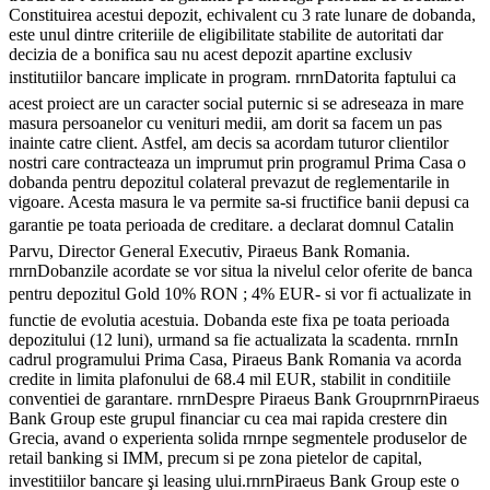
Constituirea acestui depozit, echivalent cu 3 rate lunare de dobanda,
este unul dintre criteriile de eligibilitate stabilite de autoritati dar
decizia de a bonifica sau nu acest depozit apartine exclusiv
institutiilor bancare implicate in program. rnrnDatorita faptului ca
acest proiect are un caracter social puternic si se adreseaza in mare
masura persoanelor cu venituri medii, am dorit sa facem un pas
inainte catre client. Astfel, am decis sa acordam tuturor clientilor
nostri care contracteaza un imprumut prin programul Prima Casa o
dobanda pentru depozitul colateral prevazut de reglementarile in
vigoare. Acesta masura le va permite sa-si fructifice banii depusi ca
garantie pe toata perioada de creditare. a declarat domnul Catalin
Parvu, Director General Executiv, Piraeus Bank Romania.
rnrnDobanzile acordate se vor situa la nivelul celor oferite de banca
pentru depozitul Gold 10% RON ; 4% EUR- si vor fi actualizate in
functie de evolutia acestuia. Dobanda este fixa pe toata perioada
depozitului (12 luni), urmand sa fie actualizata la scadenta. rnrnIn
cadrul programului Prima Casa, Piraeus Bank Romania va acorda
credite in limita plafonului de 68.4 mil EUR, stabilit in conditiile
conventiei de garantare. rnrnDespre Piraeus Bank GrouprnrnPiraeus
Bank Group este grupul financiar cu cea mai rapida crestere din
Grecia, avand o experienta solida rnrnpe segmentele produselor de
retail banking si IMM, precum si pe zona pietelor de capital,
investitiilor bancare şi leasing ului.rnrnPiraeus Bank Group este o