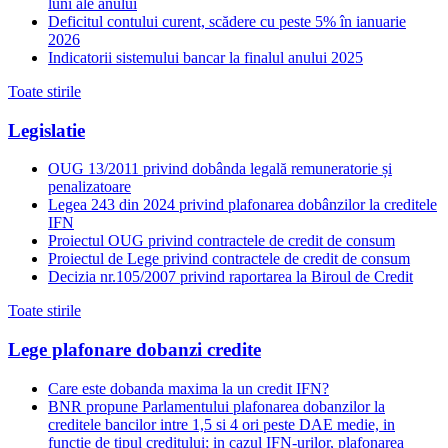
luni ale anului
Deficitul contului curent, scădere cu peste 5% în ianuarie
2026
Indicatorii sistemului bancar la finalul anului 2025
Toate stirile
Legislatie
OUG 13/2011 privind dobânda legală remuneratorie și
penalizatoare
Legea 243 din 2024 privind plafonarea dobânzilor la creditele
IFN
Proiectul OUG privind contractele de credit de consum
Proiectul de Lege privind contractele de credit de consum
Decizia nr.105/2007 privind raportarea la Biroul de Credit
Toate stirile
Lege plafonare dobanzi credite
Care este dobanda maxima la un credit IFN?
BNR propune Parlamentului plafonarea dobanzilor la
creditele bancilor intre 1,5 si 4 ori peste DAE medie, in
functie de tipul creditului; in cazul IFN-urilor, plafonarea