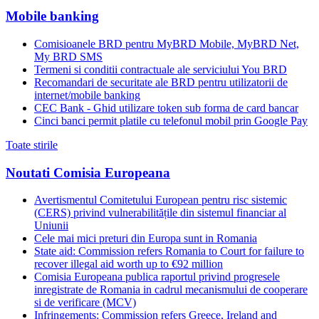
Mobile banking
Comisioanele BRD pentru MyBRD Mobile, MyBRD Net,
My BRD SMS
Termeni si conditii contractuale ale serviciului You BRD
Recomandari de securitate ale BRD pentru utilizatorii de
internet/mobile banking
CEC Bank - Ghid utilizare token sub forma de card bancar
Cinci banci permit platile cu telefonul mobil prin Google Pay
Toate stirile
Noutati Comisia Europeana
Avertismentul Comitetului European pentru risc sistemic
(CERS) privind vulnerabilitățile din sistemul financiar al
Uniunii
Cele mai mici preturi din Europa sunt in Romania
State aid: Commission refers Romania to Court for failure to
recover illegal aid worth up to €92 million
Comisia Europeana publica raportul privind progresele
inregistrate de Romania in cadrul mecanismului de cooperare
si de verificare (MCV)
Infringements: Commission refers Greece, Ireland and