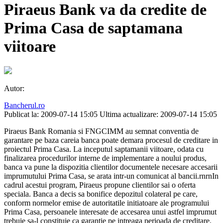
Piraeus Bank va da credite de
Prima Casa de saptamana
viitoare
Autor:
Bancherul.ro
Publicat la: 2009-07-14 15:05
Ultima actualizare: 2009-07-14 15:05
Piraeus Bank Romania si FNGCIMM au semnat conventia de
garantare pe baza careia banca poate demara procesul de creditare in
proiectul Prima Casa. La inceputul saptamanii viitoare, odata cu
finalizarea procedurilor interne de implementare a noului produs,
banca va pune la dispozitia clientilor documentele necesare accesarii
imprumutului Prima Casa, se arata intr-un comunicat al bancii.rnrnIn
cadrul acestui program, Piraeus propune clientilor sai o oferta
speciala. Banca a decis sa bonifice depozitul colateral pe care,
conform normelor emise de autoritatile initiatoare ale programului
Prima Casa, persoanele interesate de accesarea unui astfel imprumut
trebuie sa-l constituie ca garantie pe intreaga perioada de creditare.