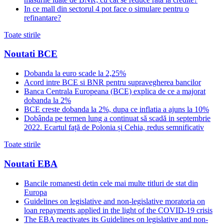
In ce mall din sectorul 4 pot face o simulare pentru o
refinantare?
Toate stirile
Noutati BCE
Dobanda la euro scade la 2,25%
Acord intre BCE si BNR pentru supravegherea bancilor
Banca Centrala Europeana (BCE) explica de ce a majorat
dobanda la 2%
BCE creste dobanda la 2%, dupa ce inflatia a ajuns la 10%
Dobânda pe termen lung a continuat să scadă in septembrie
2022. Ecartul față de Polonia și Cehia, redus semnificativ
Toate stirile
Noutati EBA
Bancile romanesti detin cele mai multe titluri de stat din
Europa
Guidelines on legislative and non-legislative moratoria on
loan repayments applied in the light of the COVID-19 crisis
The EBA reactivates its Guidelines on legislative and non-