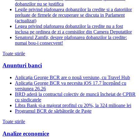
dobanzilor nu se justifica
Legile privind plafonarea dobanzilor la credite si a datoriilor
preluate de firmele de recuperare se discuta in Parlament
(actualizat)
Legea privind plafonarea dobanzilor la credite nu a fost
inclusa pe ordinea de zi a comisiilor din Camera Deputatilor
Senatorul Zamfir, despre plafonarea dobanzilor la credite:
numai bou-i consecvent!
Toate stirile
Anunturi banci
Aplicația George BCR are o nouă versiune, cu Travel Hub
Aplicația George BCR va necesita iOS 17.7 începând cu
versiunea 26.26
BRD aderă la contractul colectiv de muncă încheiat de CPBR
cu sindicatele
Libra Bank și-a majorat profitul cu 20%, la 324 milioane lei
Programul BCR de sărbătorile de Paște
Toate stirile
Analize economice