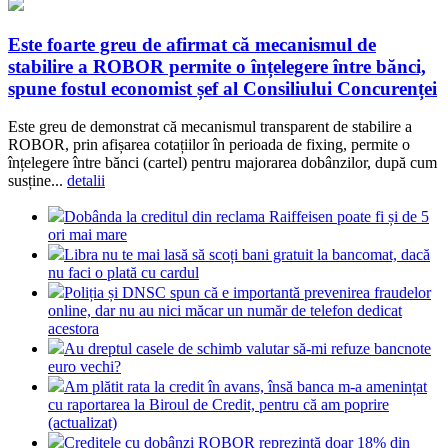
Este foarte greu de afirmat că mecanismul de
stabilire a ROBOR permite o înțelegere între bănci,
spune fostul economist șef al Consiliului Concurenței
Este greu de demonstrat că mecanismul transparent de stabilire a
ROBOR, prin afișarea cotațiilor în perioada de fixing, permite o
înțelegere între bănci (cartel) pentru majorarea dobânzilor, după cum
susține...
detalii
Dobânda la creditul din reclama Raiffeisen poate fi și de 5
ori mai mare
Libra nu te mai lasă să scoți bani gratuit la bancomat, dacă
nu faci o plată cu cardul
Poliția și DNSC spun că e importantă prevenirea fraudelor
online, dar nu au nici măcar un număr de telefon dedicat
acestora
Au dreptul casele de schimb valutar să-mi refuze bancnote
euro vechi?
Am plătit rata la credit în avans, însă banca m-a amenințat
cu raportarea la Biroul de Credit, pentru că am poprire
(actualizat)
Creditele cu dobânzi ROBOR reprezintă doar 18% din