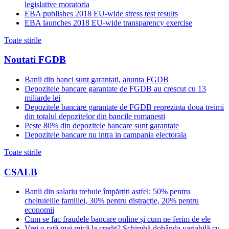
legislative moratoria
EBA publishes 2018 EU-wide stress test results
EBA launches 2018 EU-wide transparency exercise
Toate stirile
Noutati FGDB
Banii din banci sunt garantati, anunta FGDB
Depozitele bancare garantate de FGDB au crescut cu 13
miliarde lei
Depozitele bancare garantate de FGDB reprezinta doua treimi
din totalul depozitelor din bancile romanesti
Peste 80% din depozitele bancare sunt garantate
Depozitele bancare nu intra in campania electorala
Toate stirile
CSALB
Banii din salariu trebuie împărțiți astfel: 50% pentru
cheltuielile familiei, 30% pentru distracție, 20% pentru
economii
Cum se fac fraudele bancare online și cum ne ferim de ele
Vrei o rată mai mică la credit? Schimbă dobânda variabilă cu