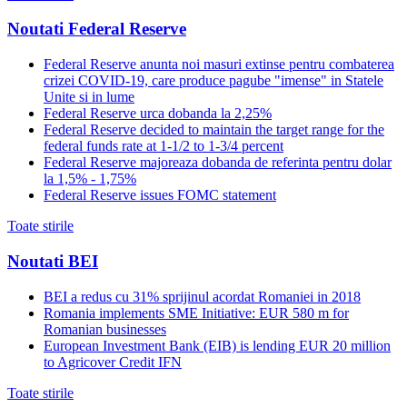
Noutati Federal Reserve
Federal Reserve anunta noi masuri extinse pentru combaterea
crizei COVID-19, care produce pagube "imense" in Statele
Unite si in lume
Federal Reserve urca dobanda la 2,25%
Federal Reserve decided to maintain the target range for the
federal funds rate at 1-1/2 to 1-3/4 percent
Federal Reserve majoreaza dobanda de referinta pentru dolar
la 1,5% - 1,75%
Federal Reserve issues FOMC statement
Toate stirile
Noutati BEI
BEI a redus cu 31% sprijinul acordat Romaniei in 2018
Romania implements SME Initiative: EUR 580 m for
Romanian businesses
European Investment Bank (EIB) is lending EUR 20 million
to Agricover Credit IFN
Toate stirile