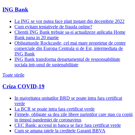
ING Bank
La ING se vor putea face plati instant din decembrie 2022
Cum evitam tentativele de frauda online?
Clientii ING Bank trebuie sa-si actualizeze aplicatia Home
Bank pana in 20 martie
Obligatiunile Rockcastle, cel mai mare proprietar de centre
comerciale din Europa Centrala si de Est, intermediata de
ING Bank
ING Bank transforma departamentul de responsabilitate
sociala intr-unul de sustenabilitate
Toate stirile
Criza COVID-19
In majoritatea unitatilor BRD se poate intra fara certificat
verde
La BCR se poate intra fara certificat verde
Firmele, obligate sa dea zile libere parintilor care stau cu copiii
in timpul pandemiei de coronavirus
CEC Bank: accesul in banca se face fara certificat verde
Cum se amana ratele la creditele Garanti BBVA