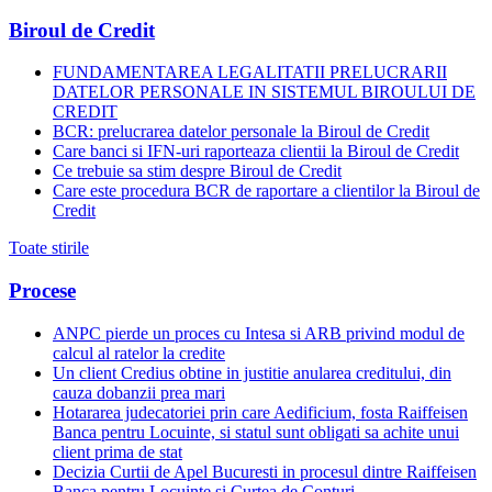
Biroul de Credit
FUNDAMENTAREA LEGALITATII PRELUCRARII
DATELOR PERSONALE IN SISTEMUL BIROULUI DE
CREDIT
BCR: prelucrarea datelor personale la Biroul de Credit
Care banci si IFN-uri raporteaza clientii la Biroul de Credit
Ce trebuie sa stim despre Biroul de Credit
Care este procedura BCR de raportare a clientilor la Biroul de
Credit
Toate stirile
Procese
ANPC pierde un proces cu Intesa si ARB privind modul de
calcul al ratelor la credite
Un client Credius obtine in justitie anularea creditului, din
cauza dobanzii prea mari
Hotararea judecatoriei prin care Aedificium, fosta Raiffeisen
Banca pentru Locuinte, si statul sunt obligati sa achite unui
client prima de stat
Decizia Curtii de Apel Bucuresti in procesul dintre Raiffeisen
Banca pentru Locuinte si Curtea de Conturi