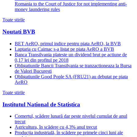
Romania to the Court of Justice for not implementing anti-
money laundering rules
Toate stirile
Noutati BVB
BET AeRO, primul indice pentru piata AeRO, la BVB
Laptaria cu Caimac s-a listat pe piata AeRO a BVB
Banca Transilvania plateste un dividend brut pe actiune de
0,17 lei din profitul pe 2018
Obligatiunile Bancii Transilvania se tranzactioneaza la Bursa
de Valori Bucuresti
Obligatiunile Good Pople SA (FRU21) au debutat pe piata
AeRO
Toate stirile
Institutul National de Statistica
Comerțul, scădere lunară dar peste nivelul cumulat de anul
trecut
Agricultura, în scădere cu 4,3% anul trecut
Producția industrială, în scădere pe primele cinci luni ale