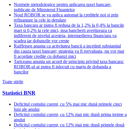
Normele metodologice pentru aplicarea taxei bancare,
publicate de Ministerul Finantelor
Noul ROBOR se va aplica automat la creditele noi si prin
refinantare la cele in derulare
Taxa bancara ar putea fi redusa de la 1,2% la 0,4% la bancile
mari si 0,2% la cele mici, insa bancherii avertizeaza ca
indiferent de nivelul acesteia, intermedierea financiara va
scadea iar dobanzile vor creste
Raiffeisen anunta ca activitatea bancii a incetinit substantial
din cauza taxei bancare; strategia va fi reevaluata, nu vor mai
fi acordate credite cu dobanzi mici
Tariceanu anunta un acord de principiu privind taxa bancara:
ROBOR-ul ar putea fi inlocuit cu marja de dobanda a
bancilor
Toate stirile
Statistici BNR
Deficitul contului curent, cu 5% mai mic după primele cinci
luni ale anului
Deficitul contului curent, cu 12% mai mic după prima treime a
anului
Deficitul contului curent, cu 12% mai mic după primele două