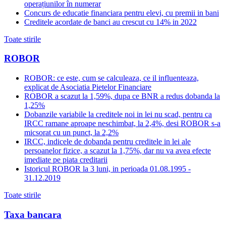
operațiunilor în numerar
Concurs de educatie financiara pentru elevi, cu premii in bani
Creditele acordate de banci au crescut cu 14% in 2022
Toate stirile
ROBOR
ROBOR: ce este, cum se calculeaza, ce il influenteaza,
explicat de Asociatia Pietelor Financiare
ROBOR a scazut la 1,59%, dupa ce BNR a redus dobanda la
1,25%
Dobanzile variabile la creditele noi in lei nu scad, pentru ca
IRCC ramane aproape neschimbat, la 2,4%, desi ROBOR s-a
micsorat cu un punct, la 2,2%
IRCC, indicele de dobanda pentru creditele in lei ale
persoanelor fizice, a scazut la 1,75%, dar nu va avea efecte
imediate pe piata creditarii
Istoricul ROBOR la 3 luni, in perioada 01.08.1995 -
31.12.2019
Toate stirile
Taxa bancara