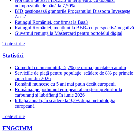
Noi titluri de stat FIDELIS în lei și euro, cu dobânzi
neimpozabile de pânã la 7,50%
BID gestionează granturile Programului Diaspora Investește
Acasă
Ratingul României, confirmat la Baa3
Ratingul României, menținut la BBB- cu perspectivă negativă
Guvernul renunță la Mastercard pentru portofelul digital
Toate stirile
Statistici
Comerțul cu amănuntul, -5,7% pe prima jumătate a anului
Serviciile de piață pentru populație, scădere de 8% pe primele
cinci luni din 2026
Românii muncesc cu 5 ani mai puțin decât europenii
România, pe podiumul european al creșterii prețurilor la
carburanți și lubrifianți în iunie 2026
Inflația anuală, în scădere la 9,2% după metodologia
europeană
Toate stirile
FNGCIMM