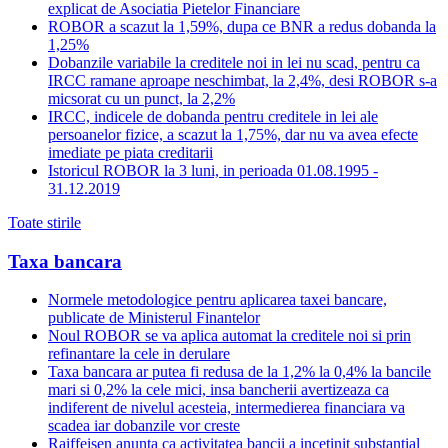
explicat de Asociatia Pietelor Financiare
ROBOR a scazut la 1,59%, dupa ce BNR a redus dobanda la
1,25%
Dobanzile variabile la creditele noi in lei nu scad, pentru ca
IRCC ramane aproape neschimbat, la 2,4%, desi ROBOR s-a
micsorat cu un punct, la 2,2%
IRCC, indicele de dobanda pentru creditele in lei ale
persoanelor fizice, a scazut la 1,75%, dar nu va avea efecte
imediate pe piata creditarii
Istoricul ROBOR la 3 luni, in perioada 01.08.1995 -
31.12.2019
Toate stirile
Taxa bancara
Normele metodologice pentru aplicarea taxei bancare,
publicate de Ministerul Finantelor
Noul ROBOR se va aplica automat la creditele noi si prin
refinantare la cele in derulare
Taxa bancara ar putea fi redusa de la 1,2% la 0,4% la bancile
mari si 0,2% la cele mici, insa bancherii avertizeaza ca
indiferent de nivelul acesteia, intermedierea financiara va
scadea iar dobanzile vor creste
Raiffeisen anunta ca activitatea bancii a incetinit substantial