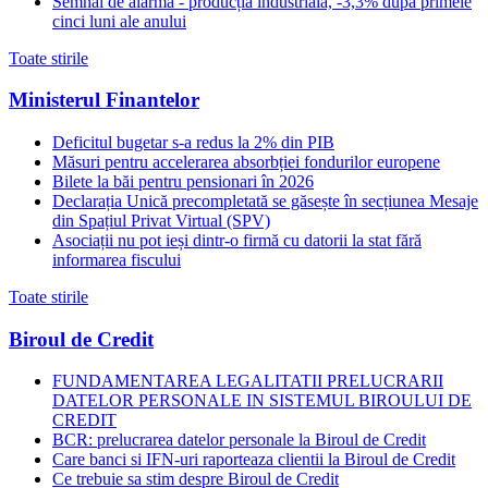
Semnal de alarmă - producția industrială, -3,3% după primele
cinci luni ale anului
Toate stirile
Ministerul Finantelor
Deficitul bugetar s-a redus la 2% din PIB
Măsuri pentru accelerarea absorbției fondurilor europene
Bilete la băi pentru pensionari în 2026
Declarația Unică precompletată se găsește în secțiunea Mesaje
din Spațiul Privat Virtual (SPV)
Asociații nu pot ieși dintr-o firmă cu datorii la stat fără
informarea fiscului
Toate stirile
Biroul de Credit
FUNDAMENTAREA LEGALITATII PRELUCRARII
DATELOR PERSONALE IN SISTEMUL BIROULUI DE
CREDIT
BCR: prelucrarea datelor personale la Biroul de Credit
Care banci si IFN-uri raporteaza clientii la Biroul de Credit
Ce trebuie sa stim despre Biroul de Credit