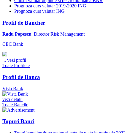
Cursul valutar depinde si de credibilitatea BNR
Prognoza curs valutar 2019-2020 ING
Prognoza curs valutar ING
Profil de Bancher
Radu Popescu
, Director Risk Management
CEC Bank
...
vezi profil
Toate Profilele
Profil de Banca
Vista Bank
vezi detalii
Toate Bancile
Topuri Banci
Topul bancilor dupa active si cota de piata in perioada 2022-