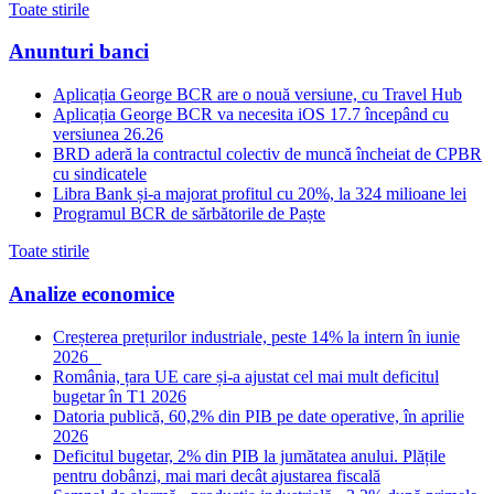
Toate stirile
Anunturi banci
Aplicația George BCR are o nouă versiune, cu Travel Hub
Aplicația George BCR va necesita iOS 17.7 începând cu
versiunea 26.26
BRD aderă la contractul colectiv de muncă încheiat de CPBR
cu sindicatele
Libra Bank și-a majorat profitul cu 20%, la 324 milioane lei
Programul BCR de sărbătorile de Paște
Toate stirile
Analize economice
Creșterea prețurilor industriale, peste 14% la intern în iunie
2026
România, țara UE care și-a ajustat cel mai mult deficitul
bugetar în T1 2026
Datoria publică, 60,2% din PIB pe date operative, în aprilie
2026
Deficitul bugetar, 2% din PIB la jumătatea anului. Plățile
pentru dobânzi, mai mari decât ajustarea fiscală