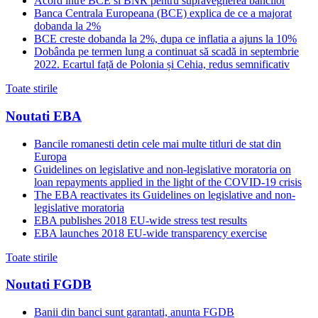
Acord intre BCE si BNR pentru supravegherea bancilor
Banca Centrala Europeana (BCE) explica de ce a majorat
dobanda la 2%
BCE creste dobanda la 2%, dupa ce inflatia a ajuns la 10%
Dobânda pe termen lung a continuat să scadă in septembrie
2022. Ecartul față de Polonia și Cehia, redus semnificativ
Toate stirile
Noutati EBA
Bancile romanesti detin cele mai multe titluri de stat din
Europa
Guidelines on legislative and non-legislative moratoria on
loan repayments applied in the light of the COVID-19 crisis
The EBA reactivates its Guidelines on legislative and non-
legislative moratoria
EBA publishes 2018 EU-wide stress test results
EBA launches 2018 EU-wide transparency exercise
Toate stirile
Noutati FGDB
Banii din banci sunt garantati, anunta FGDB