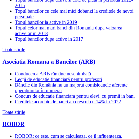
2015
Topul bancilor cu cele mai mici dobanzi la creditele de nevoi
personale
Topul bancilor la active in 2019
Topul celor mai mari banci din Romania dupa valoarea
activelor in 2018
Topul bancilor dupa active in 2017
Toate stirile
Asociatia Romana a Bancilor (ARB)
Conducerea ARB rămâne neschimbată
Lecții de educație financiară pentru profesori
Băncile din România nu au majorat comisioanele aferente
operațiunilor în numerar
Concurs de educatie financiara pentru elevi, cu premii in bani
Creditele acordate de banci au crescut cu 14% in 2022
Toate stirile
ROBOR
ROBOR: ce este, cum se calculeaza, ce il influenteaza,