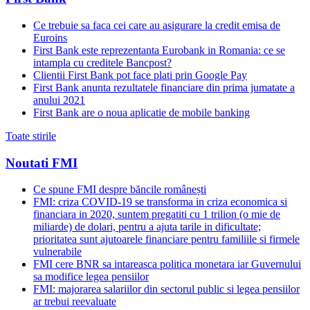
Ce trebuie sa faca cei care au asigurare la credit emisa de
Euroins
First Bank este reprezentanta Eurobank in Romania: ce se
intampla cu creditele Bancpost?
Clientii First Bank pot face plati prin Google Pay
First Bank anunta rezultatele financiare din prima jumatate a
anului 2021
First Bank are o noua aplicatie de mobile banking
Toate stirile
Noutati FMI
Ce spune FMI despre băncile românești
FMI: criza COVID-19 se transforma in criza economica si
financiara in 2020, suntem pregatiti cu 1 trilion (o mie de
miliarde) de dolari, pentru a ajuta tarile in dificultate;
prioritatea sunt ajutoarele financiare pentru familiile si firmele
vulnerabile
FMI cere BNR sa intareasca politica monetara iar Guvernului
sa modifice legea pensiilor
FMI: majorarea salariilor din sectorul public si legea pensiilor
ar trebui reevaluate