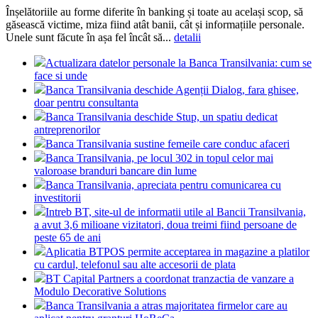
Înșelătoriile au forme diferite în banking și toate au același scop, să
găsească victime, miza fiind atât banii, cât și informațiile personale.
Unele sunt făcute în așa fel încât să...
detalii
Actualizara datelor personale la Banca Transilvania: cum se
face si unde
Banca Transilvania deschide Agenții Dialog, fara ghisee,
doar pentru consultanta
Banca Transilvania deschide Stup, un spatiu dedicat
antreprenorilor
Banca Transilvania sustine femeile care conduc afaceri
Banca Transilvania, pe locul 302 in topul celor mai
valoroase branduri bancare din lume
Banca Transilvania, apreciata pentru comunicarea cu
investitorii
Intreb BT, site-ul de informatii utile al Bancii Transilvania,
a avut 3,6 milioane vizitatori, doua treimi fiind persoane de
peste 65 de ani
Aplicatia BTPOS permite acceptarea in magazine a platilor
cu cardul, telefonul sau alte accesorii de plata
BT Capital Partners a coordonat tranzactia de vanzare a
Modulo Decorative Solutions
Banca Transilvania a atras majoritatea firmelor care au