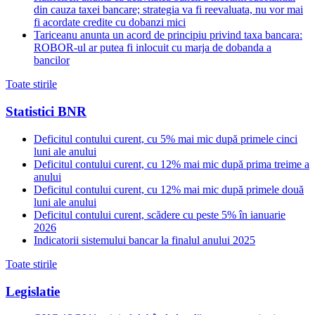
din cauza taxei bancare; strategia va fi reevaluata, nu vor mai
fi acordate credite cu dobanzi mici
Tariceanu anunta un acord de principiu privind taxa bancara:
ROBOR-ul ar putea fi inlocuit cu marja de dobanda a
bancilor
Toate stirile
Statistici BNR
Deficitul contului curent, cu 5% mai mic după primele cinci
luni ale anului
Deficitul contului curent, cu 12% mai mic după prima treime a
anului
Deficitul contului curent, cu 12% mai mic după primele două
luni ale anului
Deficitul contului curent, scădere cu peste 5% în ianuarie
2026
Indicatorii sistemului bancar la finalul anului 2025
Toate stirile
Legislatie