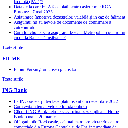
locuință (PAD)?
Data de la care FGA face plati pentru asigurarile RCA
Euroins: 17 mai 2023
Asigurarea împotriva dezastrelor, valabilă și in caz de faliment
Asiguratii nu au nevoie de documente de confirmare a
cutremurului
Cum functioneaza o asigurare de viata Metropolitan pentru un
credit la Banca Transilvania?
Toate stirile
FILME
Filmul Parking, un cliseu plictisitor
Toate stirile
ING Bank
La ING se vor putea face plati instant din decembrie 2022
Cum evitam tentativele de frauda online?
Clientii ING Bank trebuie sa-si actualizeze aplicatia Home
Bank pana in 20 martie
Obligatiunile Rockcastle, cel mai mare proprietar de centre
comerciale din Europa Centrala si de Est, intermediata de