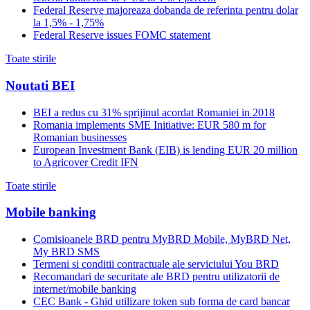
Federal Reserve majoreaza dobanda de referinta pentru dolar
la 1,5% - 1,75%
Federal Reserve issues FOMC statement
Toate stirile
Noutati BEI
BEI a redus cu 31% sprijinul acordat Romaniei in 2018
Romania implements SME Initiative: EUR 580 m for
Romanian businesses
European Investment Bank (EIB) is lending EUR 20 million
to Agricover Credit IFN
Toate stirile
Mobile banking
Comisioanele BRD pentru MyBRD Mobile, MyBRD Net,
My BRD SMS
Termeni si conditii contractuale ale serviciului You BRD
Recomandari de securitate ale BRD pentru utilizatorii de
internet/mobile banking
CEC Bank - Ghid utilizare token sub forma de card bancar