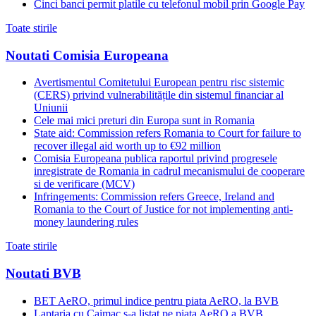
Cinci banci permit platile cu telefonul mobil prin Google Pay
Toate stirile
Noutati Comisia Europeana
Avertismentul Comitetului European pentru risc sistemic
(CERS) privind vulnerabilitățile din sistemul financiar al
Uniunii
Cele mai mici preturi din Europa sunt in Romania
State aid: Commission refers Romania to Court for failure to
recover illegal aid worth up to €92 million
Comisia Europeana publica raportul privind progresele
inregistrate de Romania in cadrul mecanismului de cooperare
si de verificare (MCV)
Infringements: Commission refers Greece, Ireland and
Romania to the Court of Justice for not implementing anti-
money laundering rules
Toate stirile
Noutati BVB
BET AeRO, primul indice pentru piata AeRO, la BVB
Laptaria cu Caimac s-a listat pe piata AeRO a BVB