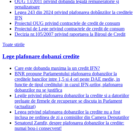
OUG 13/2011 privind dobânda legală remuneratorie și
penalizatoare
Legea 243 din 2024 privind plafonarea dobânzilor la creditele
IFN
Proiectul OUG privind contractele de credit de consum
Proiectul de Lege privind contractele de credit de consum
Decizia nr.105/2007 privind raportarea la Biroul de Credit
Toate stirile
Lege plafonare dobanzi credite
Care este dobanda maxima la un credit IFN?
BNR propune Parlamentului plafonarea dobanzilor la
creditele bancilor intre 1,5 si 4 ori peste DAE medie, in
functie de tipul creditului; in cazul IFN-urilor, plafonarea
dobanzilor nu se justifica
Legile privind plafonarea dobanzilor la credite si a datoriilor
preluate de firmele de recuperare se discuta in Parlament
(actualizat)
Legea privind plafonarea dobanzilor la credite nu a fost
inclusa pe ordinea de zi a comisiilor din Camera Deputatilor
Senatorul Zamfir, despre plafonarea dobanzilor la credite:
numai bou-i consecvent!