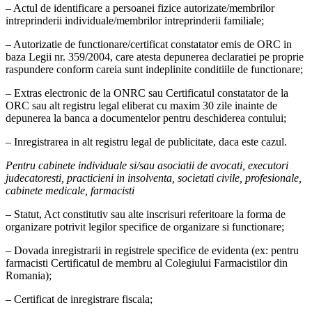
– Actul de identificare a persoanei fizice autorizate/membrilor
intreprinderii individuale/membrilor intreprinderii familiale;
– Autorizatie de functionare/certificat constatator emis de ORC in
baza Legii nr. 359/2004, care atesta depunerea declaratiei pe proprie
raspundere conform careia sunt indeplinite conditiile de functionare;
– Extras electronic de la ONRC sau Certificatul constatator de la
ORC sau alt registru legal eliberat cu maxim 30 zile inainte de
depunerea la banca a documentelor pentru deschiderea contului;
– Inregistrarea in alt registru legal de publicitate, daca este cazul.
Pentru cabinete individuale si/sau asociatii de avocati, executori
judecatoresti, practicieni in insolventa, societati civile, profesionale,
cabinete medicale, farmacisti
– Statut, Act constitutiv sau alte inscrisuri referitoare la forma de
organizare potrivit legilor specifice de organizare si functionare;
– Dovada inregistrarii in registrele specifice de evidenta (ex: pentru
farmacisti Certificatul de membru al Colegiului Farmacistilor din
Romania);
– Certificat de inregistrare fiscala;