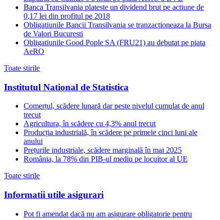
Banca Transilvania plateste un dividend brut pe actiune de
0,17 lei din profitul pe 2018
Obligatiunile Bancii Transilvania se tranzactioneaza la Bursa
de Valori Bucuresti
Obligatiunile Good Pople SA (FRU21) au debutat pe piata
AeRO
Toate stirile
Institutul National de Statistica
Comerțul, scădere lunară dar peste nivelul cumulat de anul
trecut
Agricultura, în scădere cu 4,3% anul trecut
Producția industrială, în scădere pe primele cinci luni ale
anului
Prețurile industriale, scădere marginală în mai 2025
România, la 78% din PIB-ul mediu pe locuitor al UE
Toate stirile
Informatii utile asigurari
Pot fi amendat dacă nu am asigurare obligatorie pentru