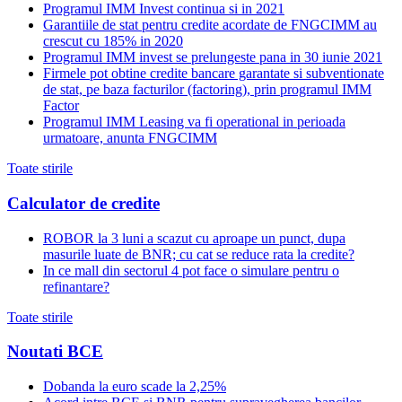
Programul IMM Invest continua si in 2021
Garantiile de stat pentru credite acordate de FNGCIMM au
crescut cu 185% in 2020
Programul IMM invest se prelungeste pana in 30 iunie 2021
Firmele pot obtine credite bancare garantate si subventionate
de stat, pe baza facturilor (factoring), prin programul IMM
Factor
Programul IMM Leasing va fi operational in perioada
urmatoare, anunta FNGCIMM
Toate stirile
Calculator de credite
ROBOR la 3 luni a scazut cu aproape un punct, dupa
masurile luate de BNR; cu cat se reduce rata la credite?
In ce mall din sectorul 4 pot face o simulare pentru o
refinantare?
Toate stirile
Noutati BCE
Dobanda la euro scade la 2,25%