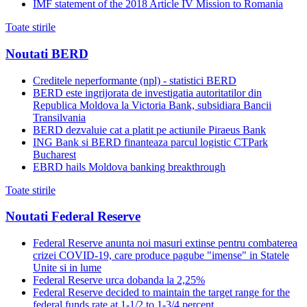
IMF statement of the 2018 Article IV Mission to Romania
Toate stirile
Noutati BERD
Creditele neperformante (npl) - statistici BERD
BERD este ingrijorata de investigatia autoritatilor din
Republica Moldova la Victoria Bank, subsidiara Bancii
Transilvania
BERD dezvaluie cat a platit pe actiunile Piraeus Bank
ING Bank si BERD finanteaza parcul logistic CTPark
Bucharest
EBRD hails Moldova banking breakthrough
Toate stirile
Noutati Federal Reserve
Federal Reserve anunta noi masuri extinse pentru combaterea
crizei COVID-19, care produce pagube "imense" in Statele
Unite si in lume
Federal Reserve urca dobanda la 2,25%
Federal Reserve decided to maintain the target range for the
federal funds rate at 1-1/2 to 1-3/4 percent