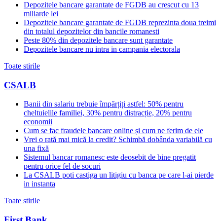
Depozitele bancare garantate de FGDB au crescut cu 13
miliarde lei
Depozitele bancare garantate de FGDB reprezinta doua treimi
din totalul depozitelor din bancile romanesti
Peste 80% din depozitele bancare sunt garantate
Depozitele bancare nu intra in campania electorala
Toate stirile
CSALB
Banii din salariu trebuie împărțiți astfel: 50% pentru
cheltuielile familiei, 30% pentru distracție, 20% pentru
economii
Cum se fac fraudele bancare online și cum ne ferim de ele
Vrei o rată mai mică la credit? Schimbă dobânda variabilă cu
una fixă
Sistemul bancar romanesc este deosebit de bine pregatit
pentru orice fel de socuri
La CSALB poti castiga un litigiu cu banca pe care l-ai pierde
in instanta
Toate stirile
First Bank