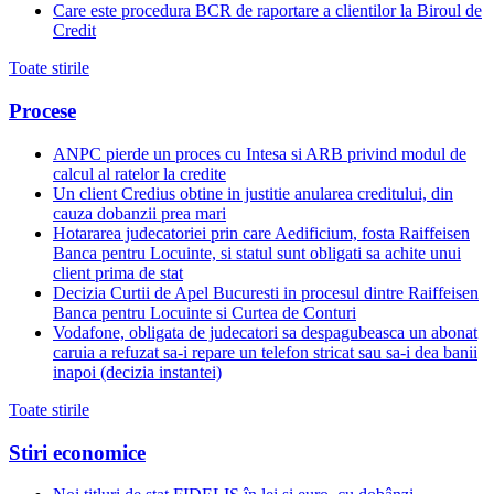
Care este procedura BCR de raportare a clientilor la Biroul de
Credit
Toate stirile
Procese
ANPC pierde un proces cu Intesa si ARB privind modul de
calcul al ratelor la credite
Un client Credius obtine in justitie anularea creditului, din
cauza dobanzii prea mari
Hotararea judecatoriei prin care Aedificium, fosta Raiffeisen
Banca pentru Locuinte, si statul sunt obligati sa achite unui
client prima de stat
Decizia Curtii de Apel Bucuresti in procesul dintre Raiffeisen
Banca pentru Locuinte si Curtea de Conturi
Vodafone, obligata de judecatori sa despagubeasca un abonat
caruia a refuzat sa-i repare un telefon stricat sau sa-i dea banii
inapoi (decizia instantei)
Toate stirile
Stiri economice