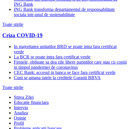
ING Bank
ING Bank transforma departamentul de responsabilitate
sociala intr-unul de sustenabilitate
Toate stirile
Criza COVID-19
In majoritatea unitatilor BRD se poate intra fara certificat
verde
La BCR se poate intra fara certificat verde
Firmele, obligate sa dea zile libere parintilor care stau cu copiii
in timpul pandemiei de coronavirus
CEC Bank: accesul in banca se face fara certificat verde
Cum se amana ratele la creditele Garanti BBVA
Toate stirile
Stirea Zilei
Educatie financiara
Interviu
Analiza
Opinie
Profil
Probleme aplicații bancare