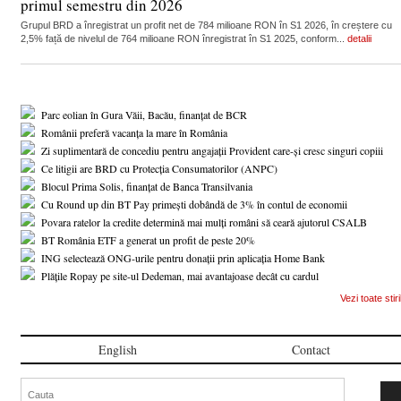
primul semestru din 2026
Grupul BRD a înregistrat un profit net de 784 milioane RON în S1 2026, în creștere cu
2,5% față de nivelul de 764 milioane RON înregistrat în S1 2025, conform...
detalii
Parc eolian în Gura Văii, Bacău, finanțat de BCR
Românii preferă vacanța la mare în România
Zi suplimentară de concediu pentru angajații Provident care-și cresc singuri copiii
Ce litigii are BRD cu Protecția Consumatorilor (ANPC)
Blocul Prima Solis, finanțat de Banca Transilvania
Cu Round up din BT Pay primești dobândă de 3% în contul de economii
Povara ratelor la credite determină mai mulți români să ceară ajutorul CSALB
BT România ETF a generat un profit de peste 20%
ING selectează ONG-urile pentru donații prin aplicația Home Bank
Plățile Ropay pe site-ul Dedeman, mai avantajoase decât cu cardul
Vezi toate stiri
English
Contact