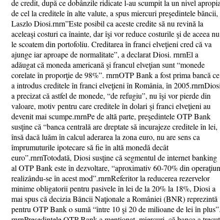
de credit, după ce dobânzile ridicate l-au scumpit la un nivel apropia
de cel la creditele în alte valute, a spus miercuri preşedintele băncii,
Laszlo Diosi.rnrn”Este posibil ca aceste credite să nu revină la
aceleaşi costuri ca înainte, dar îşi vor reduce costurile şi de aceea nu
le scoatem din portofoliu. Creditarea în franci elveţieni cred că va
ajunge iar aproape de normalitate”, a declarat Diosi. rnrnEl a
adăugat că moneda americană şi francul elveţian sunt “monede
corelate în proporţie de 98%”. rnrnOTP Bank a fost prima bancă ce
a introdus creditele în franci elveţieni în România, în 2005.rnrnDios
a precizat că astfel de monede, “de refugiu”, nu îşi vor pierde din
valoare, motiv pentru care creditele în dolari şi franci elveţieni au
devenit mai scumpe.rnrnPe de altă parte, preşedintele OTP Bank
susţine că “banca centrală are dreptate să incurajeze creditele în lei,
însă dacă luăm în calcul aderarea la zona euro, nu are sens ca
împrumuturile ipotecare să fie în altă monedă decât
euro”.rnrnTotodată, Diosi susţine că segmentul de internet banking
al OTP Bank este în dezvoltare, “aproximativ 60-70% din operaţiun
realizându-se în acest mod”.rnrnReferitor la reducerea rezervelor
minime obligatorii pentru pasivele în lei de la 20% la 18%, Diosi a
mai spus că decizia Băncii Naţionale a României (BNR) reprezintă
pentru OTP Bank o sumă “între 10 şi 20 de milioane de lei în plus”
rnrnPreşedintele OTP Bank a menţionat, miercuri, că banca a trecut