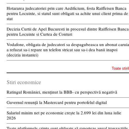
Hotararea judecatoriei prin care Aedificium, fosta Raiffeisen Banca
pentru Locuinte, si statul sunt obligati sa achite unui client prima de
stat
Decizia Curtii de Apel Bucuresti in procesul dintre Raiffeisen Banca
pentru Locuinte si Curtea de Conturi
Vodafone, obligata de judecatori sa despagubeasca un abonat carui
a refuzat sa-i repare un telefon stricat sau sa-i dea banii inapoi
(decizia instantei)
Toate stiri
Stiri economice
Ratingul României, menținut la BBB- cu perspectivă negativă
Guvernul renunță la Mastercard pentru portofelul digital
Salariul minim net pe economie crește la 2.699 lei din luna iulie
2026
Toate platformele cripto sunt obligate să raporteze anual tranzacțiile