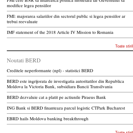
FMI cere BNR sa intareasca politica monetara iar Guvernului sa
modifice legea pensiilor
FMI: majorarea salariilor din sectorul public si legea pensiilor ar
trebui reevaluate
IMF statement of the 2018 Article IV Mission to Romania
Toate stiri
Noutati BERD
Creditele neperformante (npl) - statistici BERD
BERD este ingrijorata de investigatia autoritatilor din Republica
Moldova la Victoria Bank, subsidiara Bancii Transilvania
BERD dezvaluie cat a platit pe actiunile Piraeus Bank
ING Bank si BERD finanteaza parcul logistic CTPark Bucharest
EBRD hails Moldova banking breakthrough
Toate stiri