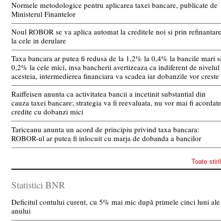
Normele metodologice pentru aplicarea taxei bancare, publicate de
Ministerul Finantelor
Noul ROBOR se va aplica automat la creditele noi si prin refinantar
la cele in derulare
Taxa bancara ar putea fi redusa de la 1,2% la 0,4% la bancile mari s
0,2% la cele mici, insa bancherii avertizeaza ca indiferent de nivelul
acesteia, intermedierea financiara va scadea iar dobanzile vor creste
Raiffeisen anunta ca activitatea bancii a incetinit substantial din
cauza taxei bancare; strategia va fi reevaluata, nu vor mai fi acordat
credite cu dobanzi mici
Tariceanu anunta un acord de principiu privind taxa bancara:
ROBOR-ul ar putea fi inlocuit cu marja de dobanda a bancilor
Toate stiri
Statistici BNR
Deficitul contului curent, cu 5% mai mic după primele cinci luni ale
anului