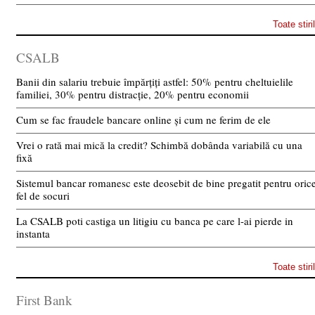
Toate stiri
CSALB
Banii din salariu trebuie împărțiți astfel: 50% pentru cheltuielile
familiei, 30% pentru distracție, 20% pentru economii
Cum se fac fraudele bancare online și cum ne ferim de ele
Vrei o rată mai mică la credit? Schimbă dobânda variabilă cu una
fixă
Sistemul bancar romanesc este deosebit de bine pregatit pentru oric
fel de socuri
La CSALB poti castiga un litigiu cu banca pe care l-ai pierde in
instanta
Toate stiri
First Bank