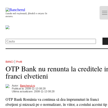
Lauda mă rușinează, fiindcă o cerșesc în
ascuns.
|
BANCI
Profil
OTP Bank nu renunta la creditele i
franci elvetieni
Autor:
Bancherul.ro
Publicat la: 2008-11-13 08:28
Ultima actualizare: 2008-11-13 08:28
OTP Bank România va continua să dea împrumuturi în franci
elveţieni şi mizează pe o normalizare, în viitor, a costului acestui tip