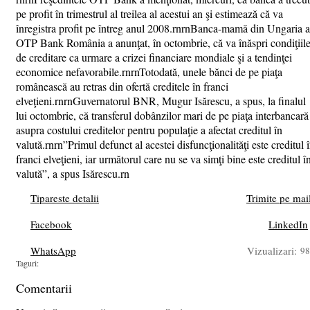
pe profit în trimestrul al treilea al acestui an şi estimează că va
înregistra profit pe întreg anul 2008.rnrnBanca-mamă din Ungaria a
OTP Bank România a anunţat, în octombrie, că va înăspri condiţiil
de creditare ca urmare a crizei financiare mondiale şi a tendinţei
economice nefavorabile.rnrnTotodată, unele bănci de pe piaţa
românească au retras din ofertă creditele în franci
elveţieni.rnrnGuvernatorul BNR, Mugur Isărescu, a spus, la finalul
lui octombrie, că transferul dobânzilor mari de pe piaţa interbancară
asupra costului creditelor pentru populaţie a afectat creditul în
valută.rnrn”Primul defunct al acestei disfuncţionalităţi este creditul 
franci elveţieni, iar următorul care nu se va simţi bine este creditul î
valută”, a spus Isărescu.rn
Tipareste detalii
Trimite pe mai
Facebook
LinkedIn
WhatsApp
Vizualizari:
98
Taguri:
Comentarii