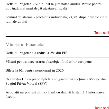
Deficitul bugetar, 2% din PIB la jumătatea anului. Plățile pentru
dobânzi, mai mari decât ajustarea fiscală
Semnal de alarmă - producția industrială, -3,3% după primele cinci
luni ale anului
Toate stiri
Ministerul Finantelor
Deficitul bugetar s-a redus la 2% din PIB
Măsuri pentru accelerarea absorbției fondurilor europene
Bilete la băi pentru pensionari în 2026
Declarația Unică precompletată se găsește în secțiunea Mesaje din
Spațiul Privat Virtual (SPV)
Asociații nu pot ieși dintr-o firmă cu datorii la stat fără informarea
fiscului
Toate stiri