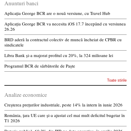
Anunturi banci
Aplicația George BCR are o nouă versiune, cu Travel Hub
Aplicația George BCR va necesita iOS 17.7 începând cu versiunea
26.26
BRD aderă la contractul colectiv de muncă încheiat de CPBR cu
sindicatele
Libra Bank și-a majorat profitul cu 20%, la 324 milioane lei
Programul BCR de sărbătorile de Paște
Toate stirile
Analize economice
Creșterea prețurilor industriale, peste 14% la intern în iunie 2026
România, țara UE care și-a ajustat cel mai mult deficitul bugetar în
T1 2026
Datoria publică, 60,2% din PIB pe date operative, în aprilie 2026