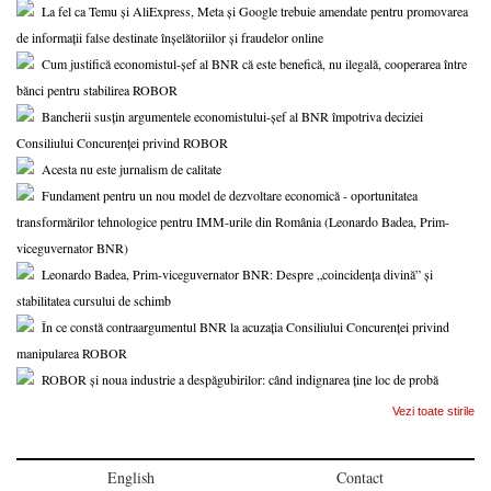
La fel ca Temu și AliExpress, Meta și Google trebuie amendate pentru promovarea
de informații false destinate înșelătoriilor și fraudelor online
Cum justifică economistul-șef al BNR că este benefică, nu ilegală, cooperarea între
bănci pentru stabilirea ROBOR
Bancherii susțin argumentele economistului-șef al BNR împotriva deciziei
Consiliului Concurenței privind ROBOR
Acesta nu este jurnalism de calitate
Fundament pentru un nou model de dezvoltare economică - oportunitatea
transformărilor tehnologice pentru IMM-urile din România (Leonardo Badea, Prim-
viceguvernator BNR)
Leonardo Badea, Prim-viceguvernator BNR: Despre „coincidența divină” și
stabilitatea cursului de schimb
În ce constă contraargumentul BNR la acuzația Consiliului Concurenței privind
manipularea ROBOR
ROBOR și noua industrie a despăgubirilor: când indignarea ține loc de probă
Vezi toate stirile
English
Contact