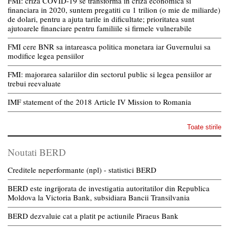
FMI: criza COVID-19 se transforma in criza economica si
financiara in 2020, suntem pregatiti cu 1 trilion (o mie de miliarde)
de dolari, pentru a ajuta tarile in dificultate; prioritatea sunt
ajutoarele financiare pentru familiile si firmele vulnerabile
FMI cere BNR sa intareasca politica monetara iar Guvernului sa
modifice legea pensiilor
FMI: majorarea salariilor din sectorul public si legea pensiilor ar
trebui reevaluate
IMF statement of the 2018 Article IV Mission to Romania
Toate stirile
Noutati BERD
Creditele neperformante (npl) - statistici BERD
BERD este ingrijorata de investigatia autoritatilor din Republica
Moldova la Victoria Bank, subsidiara Bancii Transilvania
BERD dezvaluie cat a platit pe actiunile Piraeus Bank