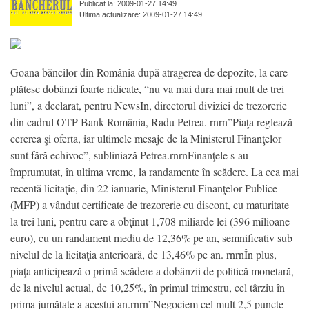
Publicat la: 2009-01-27 14:49
Ultima actualizare: 2009-01-27 14:49
Goana băncilor din România după atragerea de depozite, la care
plătesc dobânzi foarte ridicate, “nu va mai dura mai mult de trei
luni”, a declarat, pentru NewsIn, directorul diviziei de trezorerie
din cadrul OTP Bank România, Radu Petrea. rnrn”Piaţa reglează
cererea şi oferta, iar ultimele mesaje de la Ministerul Finanţelor
sunt fără echivoc”, subliniază Petrea.rnrnFinanţele s-au
împrumutat, în ultima vreme, la randamente în scădere. La cea mai
recentă licitaţie, din 22 ianuarie, Ministerul Finanţelor Publice
(MFP) a vândut certificate de trezorerie cu discont, cu maturitate
la trei luni, pentru care a obţinut 1,708 miliarde lei (396 milioane
euro), cu un randament mediu de 12,36% pe an, semnificativ sub
nivelul de la licitaţia anterioară, de 13,46% pe an. rnrnÎn plus,
piaţa anticipează o primă scădere a dobânzii de politică monetară,
de la nivelul actual, de 10,25%, în primul trimestru, cel târziu în
prima jumătate a acestui an.rnrn”Negociem cel mult 2,5 puncte