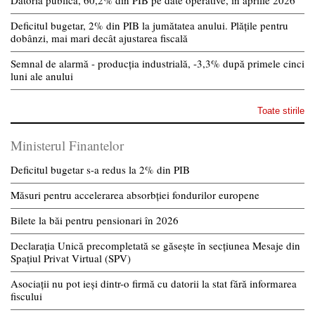
Deficitul bugetar, 2% din PIB la jumătatea anului. Plățile pentru
dobânzi, mai mari decât ajustarea fiscală
Semnal de alarmă - producția industrială, -3,3% după primele cinci
luni ale anului
Toate stirile
Ministerul Finantelor
Deficitul bugetar s-a redus la 2% din PIB
Măsuri pentru accelerarea absorbției fondurilor europene
Bilete la băi pentru pensionari în 2026
Declarația Unică precompletată se găsește în secțiunea Mesaje din
Spațiul Privat Virtual (SPV)
Asociații nu pot ieși dintr-o firmă cu datorii la stat fără informarea
fiscului