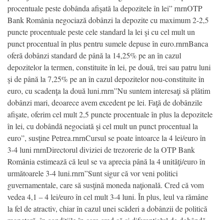
procentuale peste dobânda afişată la depozitele în lei” rnrnOTP
Bank România negociază dobânzi la depozite cu maximum 2-2,5
puncte procentuale peste cele standard la lei şi cu cel mult un
punct procentual în plus pentru sumele depuse în euro.rnrnBanca
oferă dobânzi standard de până la 14,25% pe an în cazul
depozitelor la termen, constituite în lei, pe două, trei sau patru luni
şi de până la 7,25% pe an în cazul depozitelor nou-constituite în
euro, cu scadenţa la două luni.rnrn”Nu suntem interesaţi să plătim
dobânzi mari, deoarece avem excedent pe lei. Faţă de dobânzile
afişate, oferim cel mult 2,5 puncte procentuale în plus la depozitele
în lei, cu dobândă negociată şi cel mult un punct procentual la
euro”, susţine Petrea.rnrnCursul se poate întoarce la 4 lei/euro în
3-4 luni rnrnDirectorul diviziei de trezorerie de la OTP Bank
România estimează că leul se va aprecia până la 4 unităţi/euro în
următoarele 3-4 luni.rnrn”Sunt sigur că vor veni politici
guvernamentale, care să susţină moneda naţională. Cred că vom
vedea 4,1 – 4 lei/euro în cel mult 3-4 luni. În plus, leul va rămâne
la fel de atractiv, chiar în cazul unei scăderi a dobânzii de politică