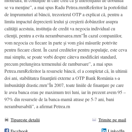
monetară, în condiţiile în care cred că şi diferenţialul de dobândă
se va menţine”, a mai spus Radu Petrea.rnrnReferitor la portofoliul
de împrumuturi al băncii, trezorierul OTP a explicat că, pentru a
limita impactul deprecierii leului şi creşterii dobânzilor asupra
calităţii acestuia, instituţia de credit va negocia individual cu
clienţii, pentru a evita nerambursarea.rnrn”În cazul companiilor,
vom negocia cu fiecare în parte şi vom găsi măsurile potrivite
pentru fiecare client. În cazul creditelor pentru populaţie, este ceva
mai simplu, se poate vorbi despre câteva modificări standard,
precum prelungirea termenului de rambursare”, a mai spus
Petrea.rnrnReferitor la resursele băncii, el a completat că, în ultimii
doi ani, stabilitatea finanţării externe a OTP Bank România s-a
îmbunătăţit drastic.rnrn”În 2007, toate liniile de finanţare pe care
le avea banca erau pe maximum trei luni, iar în prezent avem 95 –
97% din resursele de la banca-mamă atrase pe 5-7 ani, bani
nerambursabili”, a afirmat Petrea.rn
Tipareste detalii
Trimite pe mail
Facebook
LinkedIn