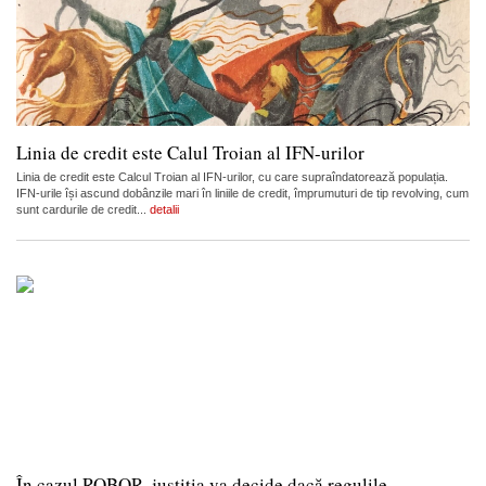
Linia de credit este Calul Troian al IFN-urilor
Linia de credit este Calcul Troian al IFN-urilor, cu care supraîndatorează populația.
IFN-urile își ascund dobânzile mari în liniile de credit, împrumuturi de tip revolving, cum
sunt cardurile de credit...
detalii
În cazul ROBOR, justiția va decide dacă regulile