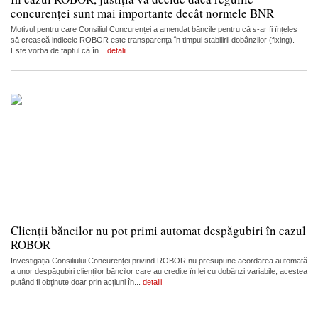
concurenței sunt mai importante decât normele BNR
Motivul pentru care Consiliul Concurenței a amendat băncile pentru că s-ar fi înțeles
să crească indicele ROBOR este transparența în timpul stabilirii dobânzilor (fixing).
Este vorba de faptul că în...
detalii
Clienții băncilor nu pot primi automat despăgubiri în cazul
ROBOR
Investigația Consiliului Concurenței privind ROBOR nu presupune acordarea automată
a unor despăgubiri clienților băncilor care au credite în lei cu dobânzi variabile, acestea
putând fi obținute doar prin acțiuni în...
detalii