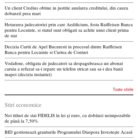
Un client Credius obtine in justitie anularea creditului, din cauza
dobanzii prea mari
Hotararea judecatoriei prin care Aedificium, fosta Raiffeisen Banca
pentru Locuinte, si statul sunt obligati sa achite unui client prima
de stat
Decizia Curtii de Apel Bucuresti in procesul dintre Raiffeisen
Banca pentru Locuinte si Curtea de Conturi
Vodafone, obligata de judecatori sa despagubeasca un abonat
caruia a refuzat sa-i repare un telefon stricat sau sa-i dea banii
inapoi (decizia instantei)
Toate stirile
Stiri economice
Noi titluri de stat FIDELIS în lei și euro, cu dobânzi neimpozabile
de pânã la 7,50%
BID gestionează granturile Programului Diaspora Investește Acasă