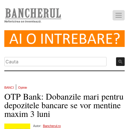
Nefericirea se inventează.
|
BANCI
Opinie
OTP Bank: Dobanzile mari pentru
depozitele bancare se vor mentine
maxim 3 luni
Autor:
Bancherul.ro