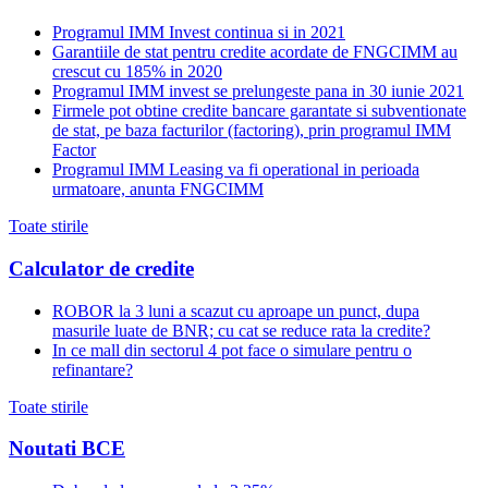
Programul IMM Invest continua si in 2021
Garantiile de stat pentru credite acordate de FNGCIMM au
crescut cu 185% in 2020
Programul IMM invest se prelungeste pana in 30 iunie 2021
Firmele pot obtine credite bancare garantate si subventionate
de stat, pe baza facturilor (factoring), prin programul IMM
Factor
Programul IMM Leasing va fi operational in perioada
urmatoare, anunta FNGCIMM
Toate stirile
Calculator de credite
ROBOR la 3 luni a scazut cu aproape un punct, dupa
masurile luate de BNR; cu cat se reduce rata la credite?
In ce mall din sectorul 4 pot face o simulare pentru o
refinantare?
Toate stirile
Noutati BCE