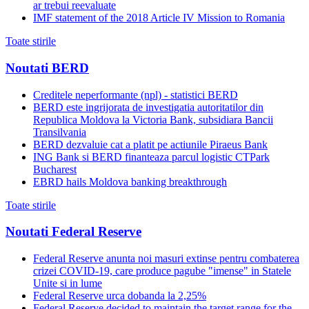
ar trebui reevaluate
IMF statement of the 2018 Article IV Mission to Romania
Toate stirile
Noutati BERD
Creditele neperformante (npl) - statistici BERD
BERD este ingrijorata de investigatia autoritatilor din
Republica Moldova la Victoria Bank, subsidiara Bancii
Transilvania
BERD dezvaluie cat a platit pe actiunile Piraeus Bank
ING Bank si BERD finanteaza parcul logistic CTPark
Bucharest
EBRD hails Moldova banking breakthrough
Toate stirile
Noutati Federal Reserve
Federal Reserve anunta noi masuri extinse pentru combaterea
crizei COVID-19, care produce pagube "imense" in Statele
Unite si in lume
Federal Reserve urca dobanda la 2,25%
Federal Reserve decided to maintain the target range for the