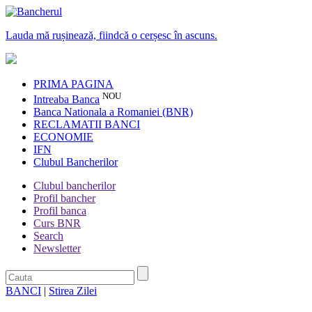
Lauda mă rușinează, fiindcă o cerșesc în ascuns.
PRIMA PAGINA
NOU
Intreaba Banca
Banca Nationala a Romaniei (BNR)
RECLAMATII BANCI
ECONOMIE
IFN
Clubul Bancherilor
Clubul bancherilor
Profil bancher
Profil banca
Curs BNR
Search
Newsletter
BANCI
|
Stirea Zilei