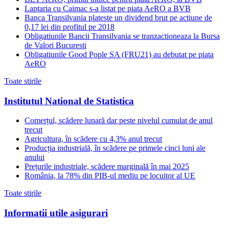
Laptaria cu Caimac s-a listat pe piata AeRO a BVB
Banca Transilvania plateste un dividend brut pe actiune de
0,17 lei din profitul pe 2018
Obligatiunile Bancii Transilvania se tranzactioneaza la Bursa
de Valori Bucuresti
Obligatiunile Good Pople SA (FRU21) au debutat pe piata
AeRO
Toate stirile
Institutul National de Statistica
Comerțul, scădere lunară dar peste nivelul cumulat de anul
trecut
Agricultura, în scădere cu 4,3% anul trecut
Producția industrială, în scădere pe primele cinci luni ale
anului
Prețurile industriale, scădere marginală în mai 2025
România, la 78% din PIB-ul mediu pe locuitor al UE
Toate stirile
Informatii utile asigurari