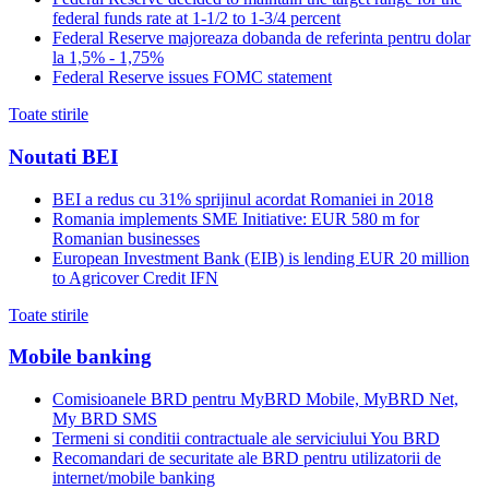
federal funds rate at 1-1/2 to 1-3/4 percent
Federal Reserve majoreaza dobanda de referinta pentru dolar
la 1,5% - 1,75%
Federal Reserve issues FOMC statement
Toate stirile
Noutati BEI
BEI a redus cu 31% sprijinul acordat Romaniei in 2018
Romania implements SME Initiative: EUR 580 m for
Romanian businesses
European Investment Bank (EIB) is lending EUR 20 million
to Agricover Credit IFN
Toate stirile
Mobile banking
Comisioanele BRD pentru MyBRD Mobile, MyBRD Net,
My BRD SMS
Termeni si conditii contractuale ale serviciului You BRD
Recomandari de securitate ale BRD pentru utilizatorii de
internet/mobile banking