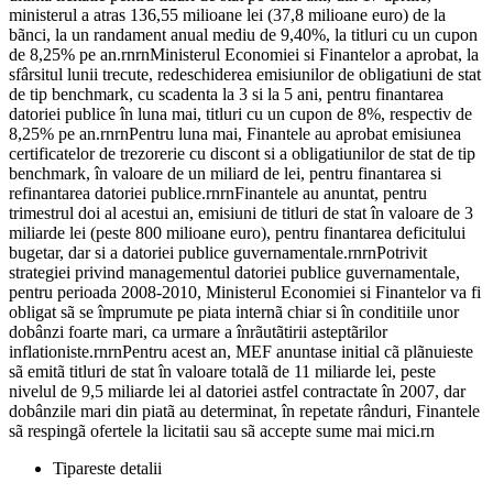
ministerul a atras 136,55 milioane lei (37,8 milioane euro) de la
bãnci, la un randament anual mediu de 9,40%, la titluri cu un cupon
de 8,25% pe an.rnrnMinisterul Economiei si Finantelor a aprobat, la
sfârsitul lunii trecute, redeschiderea emisiunilor de obligatiuni de stat
de tip benchmark, cu scadenta la 3 si la 5 ani, pentru finantarea
datoriei publice în luna mai, titluri cu un cupon de 8%, respectiv de
8,25% pe an.rnrnPentru luna mai, Finantele au aprobat emisiunea
certificatelor de trezorerie cu discont si a obligatiunilor de stat de tip
benchmark, în valoare de un miliard de lei, pentru finantarea si
refinantarea datoriei publice.rnrnFinantele au anuntat, pentru
trimestrul doi al acestui an, emisiuni de titluri de stat în valoare de 3
miliarde lei (peste 800 milioane euro), pentru finantarea deficitului
bugetar, dar si a datoriei publice guvernamentale.rnrnPotrivit
strategiei privind managementul datoriei publice guvernamentale,
pentru perioada 2008-2010, Ministerul Economiei si Finantelor va fi
obligat sã se împrumute pe piata internã chiar si în conditiile unor
dobânzi foarte mari, ca urmare a înrãutãtirii asteptãrilor
inflationiste.rnrnPentru acest an, MEF anuntase initial cã plãnuieste
sã emitã titluri de stat în valoare totalã de 11 miliarde lei, peste
nivelul de 9,5 miliarde lei al datoriei astfel contractate în 2007, dar
dobânzile mari din piatã au determinat, în repetate rânduri, Finantele
sã respingã ofertele la licitatii sau sã accepte sume mai mici.rn
Tipareste detalii