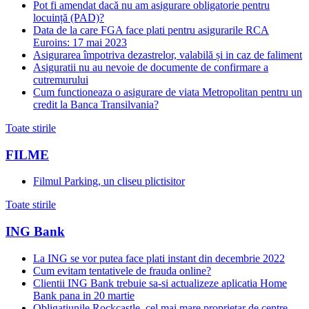
Pot fi amendat dacă nu am asigurare obligatorie pentru
locuință (PAD)?
Data de la care FGA face plati pentru asigurarile RCA
Euroins: 17 mai 2023
Asigurarea împotriva dezastrelor, valabilă și in caz de faliment
Asiguratii nu au nevoie de documente de confirmare a
cutremurului
Cum functioneaza o asigurare de viata Metropolitan pentru un
credit la Banca Transilvania?
Toate stirile
FILME
Filmul Parking, un cliseu plictisitor
Toate stirile
ING Bank
La ING se vor putea face plati instant din decembrie 2022
Cum evitam tentativele de frauda online?
Clientii ING Bank trebuie sa-si actualizeze aplicatia Home
Bank pana in 20 martie
Obligatiunile Rockcastle, cel mai mare proprietar de centre