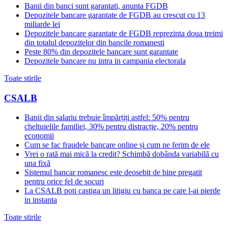
Banii din banci sunt garantati, anunta FGDB
Depozitele bancare garantate de FGDB au crescut cu 13
miliarde lei
Depozitele bancare garantate de FGDB reprezinta doua treimi
din totalul depozitelor din bancile romanesti
Peste 80% din depozitele bancare sunt garantate
Depozitele bancare nu intra in campania electorala
Toate stirile
CSALB
Banii din salariu trebuie împărțiți astfel: 50% pentru
cheltuielile familiei, 30% pentru distracție, 20% pentru
economii
Cum se fac fraudele bancare online și cum ne ferim de ele
Vrei o rată mai mică la credit? Schimbă dobânda variabilă cu
una fixă
Sistemul bancar romanesc este deosebit de bine pregatit
pentru orice fel de socuri
La CSALB poti castiga un litigiu cu banca pe care l-ai pierde
in instanta
Toate stirile