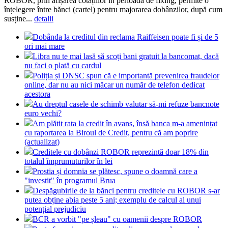
ROBOR, prin afișarea cotațiilor în perioada de fixing, permite o
înțelegere între bănci (cartel) pentru majorarea dobânzilor, după cum
susține...
detalii
Dobânda la creditul din reclama Raiffeisen poate fi și de 5
ori mai mare
Libra nu te mai lasă să scoți bani gratuit la bancomat, dacă
nu faci o plată cu cardul
Poliția și DNSC spun că e importantă prevenirea fraudelor
online, dar nu au nici măcar un număr de telefon dedicat
acestora
Au dreptul casele de schimb valutar să-mi refuze bancnote
euro vechi?
Am plătit rata la credit în avans, însă banca m-a amenințat
cu raportarea la Biroul de Credit, pentru că am poprire
(actualizat)
Creditele cu dobânzi ROBOR reprezintă doar 18% din
totalul împrumuturilor în lei
Prostia și domnia se plătesc, spune o doamnă care a
"investit" în programul Brua
Despăgubirile de la bănci pentru creditele cu ROBOR s-ar
putea obține abia peste 5 ani; exemplu de calcul al unui
potențial prejudiciu
BCR a vorbit "pe șleau" cu oamenii despre ROBOR