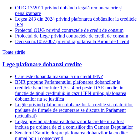
OUG 13/2011 privind dobânda legală remuneratorie și
penalizatoare
Legea 243 din 2024 privind plafonarea dobânzilor la creditele
IFN
Proiectul OUG privind contractele de credit de consum
Proiectul de Lege privind contractele de credit de consum
Decizia nr.105/2007 privind raportarea la Biroul de Credit
Toate stirile
Lege plafonare dobanzi credite
Care este dobanda maxima la un credit IFN?
BNR propune Parlamentului plafonarea dobanzilor la
creditele bancilor intre 1,5 si 4 ori peste DAE medie, in
functie de tipul creditului; in cazul IFN-urilor, plafonarea
dobanzilor nu se justifica
Legile privind plafonarea dobanzilor la credite si a datoriilor
preluate de firmele de recuperare se discuta in Parlament
(actualizat)
Legea privind plafonarea dobanzilor la credite nu a fost
inclusa pe ordinea de zi a comisiilor din Camera Deputatilor
Senatorul Zamfir, despre plafonarea dobanzilor la credite:
numai bou-i consecvent!