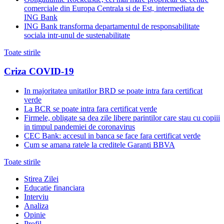
comerciale din Europa Centrala si de Est, intermediata de
ING Bank
ING Bank transforma departamentul de responsabilitate
sociala intr-unul de sustenabilitate
Toate stirile
Criza COVID-19
In majoritatea unitatilor BRD se poate intra fara certificat
verde
La BCR se poate intra fara certificat verde
Firmele, obligate sa dea zile libere parintilor care stau cu copiii
in timpul pandemiei de coronavirus
CEC Bank: accesul in banca se face fara certificat verde
Cum se amana ratele la creditele Garanti BBVA
Toate stirile
Stirea Zilei
Educatie financiara
Interviu
Analiza
Opinie
Profil