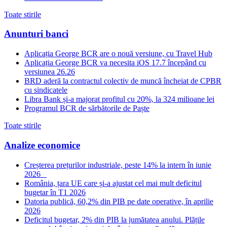
Toate stirile
Anunturi banci
Aplicația George BCR are o nouă versiune, cu Travel Hub
Aplicația George BCR va necesita iOS 17.7 începând cu
versiunea 26.26
BRD aderă la contractul colectiv de muncă încheiat de CPBR
cu sindicatele
Libra Bank și-a majorat profitul cu 20%, la 324 milioane lei
Programul BCR de sărbătorile de Paște
Toate stirile
Analize economice
Creșterea prețurilor industriale, peste 14% la intern în iunie
2026
România, țara UE care și-a ajustat cel mai mult deficitul
bugetar în T1 2026
Datoria publică, 60,2% din PIB pe date operative, în aprilie
2026
Deficitul bugetar, 2% din PIB la jumătatea anului. Plățile