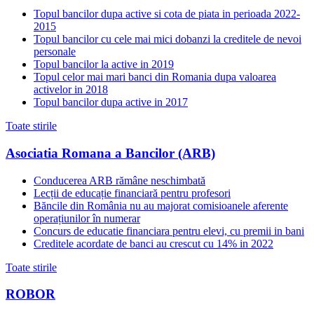
Topul bancilor dupa active si cota de piata in perioada 2022-
2015
Topul bancilor cu cele mai mici dobanzi la creditele de nevoi
personale
Topul bancilor la active in 2019
Topul celor mai mari banci din Romania dupa valoarea
activelor in 2018
Topul bancilor dupa active in 2017
Toate stirile
Asociatia Romana a Bancilor (ARB)
Conducerea ARB rămâne neschimbată
Lecții de educație financiară pentru profesori
Băncile din România nu au majorat comisioanele aferente
operațiunilor în numerar
Concurs de educatie financiara pentru elevi, cu premii in bani
Creditele acordate de banci au crescut cu 14% in 2022
Toate stirile
ROBOR