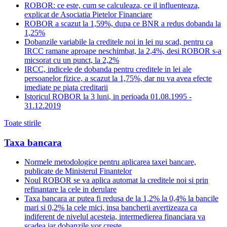
ROBOR: ce este, cum se calculeaza, ce il influenteaza,
explicat de Asociatia Pietelor Financiare
ROBOR a scazut la 1,59%, dupa ce BNR a redus dobanda la
1,25%
Dobanzile variabile la creditele noi in lei nu scad, pentru ca
IRCC ramane aproape neschimbat, la 2,4%, desi ROBOR s-a
micsorat cu un punct, la 2,2%
IRCC, indicele de dobanda pentru creditele in lei ale
persoanelor fizice, a scazut la 1,75%, dar nu va avea efecte
imediate pe piata creditarii
Istoricul ROBOR la 3 luni, in perioada 01.08.1995 -
31.12.2019
Toate stirile
Taxa bancara
Normele metodologice pentru aplicarea taxei bancare,
publicate de Ministerul Finantelor
Noul ROBOR se va aplica automat la creditele noi si prin
refinantare la cele in derulare
Taxa bancara ar putea fi redusa de la 1,2% la 0,4% la bancile
mari si 0,2% la cele mici, insa bancherii avertizeaza ca
indiferent de nivelul acesteia, intermedierea financiara va
scadea iar dobanzile vor creste