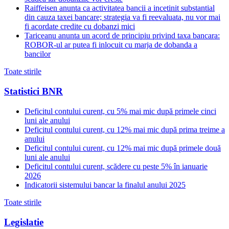
Raiffeisen anunta ca activitatea bancii a incetinit substantial
din cauza taxei bancare; strategia va fi reevaluata, nu vor mai
fi acordate credite cu dobanzi mici
Tariceanu anunta un acord de principiu privind taxa bancara:
ROBOR-ul ar putea fi inlocuit cu marja de dobanda a
bancilor
Toate stirile
Statistici BNR
Deficitul contului curent, cu 5% mai mic după primele cinci
luni ale anului
Deficitul contului curent, cu 12% mai mic după prima treime a
anului
Deficitul contului curent, cu 12% mai mic după primele două
luni ale anului
Deficitul contului curent, scădere cu peste 5% în ianuarie
2026
Indicatorii sistemului bancar la finalul anului 2025
Toate stirile
Legislatie