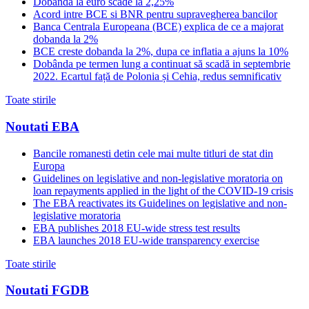
Dobanda la euro scade la 2,25%
Acord intre BCE si BNR pentru supravegherea bancilor
Banca Centrala Europeana (BCE) explica de ce a majorat
dobanda la 2%
BCE creste dobanda la 2%, dupa ce inflatia a ajuns la 10%
Dobânda pe termen lung a continuat să scadă in septembrie
2022. Ecartul față de Polonia și Cehia, redus semnificativ
Toate stirile
Noutati EBA
Bancile romanesti detin cele mai multe titluri de stat din
Europa
Guidelines on legislative and non-legislative moratoria on
loan repayments applied in the light of the COVID-19 crisis
The EBA reactivates its Guidelines on legislative and non-
legislative moratoria
EBA publishes 2018 EU-wide stress test results
EBA launches 2018 EU-wide transparency exercise
Toate stirile
Noutati FGDB