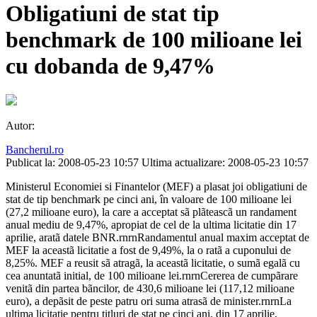
Obligatiuni de stat tip
benchmark de 100 milioane lei
cu dobanda de 9,47%
Autor:
Bancherul.ro
Publicat la: 2008-05-23 10:57
Ultima actualizare: 2008-05-23 10:57
Ministerul Economiei si Finantelor (MEF) a plasat joi obligatiuni de
stat de tip benchmark pe cinci ani, în valoare de 100 milioane lei
(27,2 milioane euro), la care a acceptat sã plãteascã un randament
anual mediu de 9,47%, apropiat de cel de la ultima licitatie din 17
aprilie, aratã datele BNR.rnrnRandamentul anual maxim acceptat de
MEF la aceastã licitatie a fost de 9,49%, la o ratã a cuponului de
8,25%. MEF a reusit sã atragã, la aceastã licitatie, o sumã egalã cu
cea anuntatã initial, de 100 milioane lei.rnrnCererea de cumpãrare
venitã din partea bãncilor, de 430,6 milioane lei (117,12 milioane
euro), a depãsit de peste patru ori suma atrasã de minister.rnrnLa
ultima licitatie pentru titluri de stat pe cinci ani, din 17 aprilie,