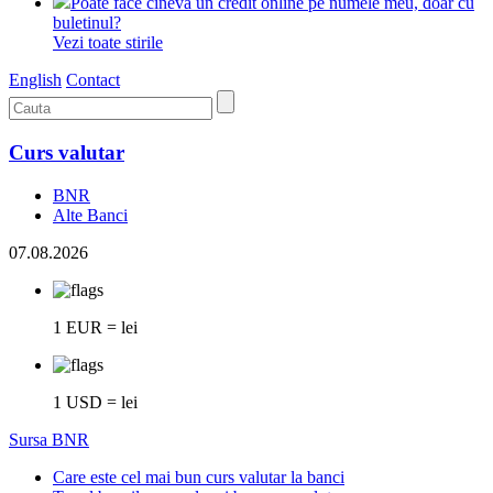
Poate face cineva un credit online pe numele meu, doar cu
buletinul?
Vezi toate stirile
English
Contact
Curs valutar
BNR
Alte Banci
07.08.2026
1 EUR = lei
1 USD = lei
Sursa BNR
Care este cel mai bun curs valutar la banci