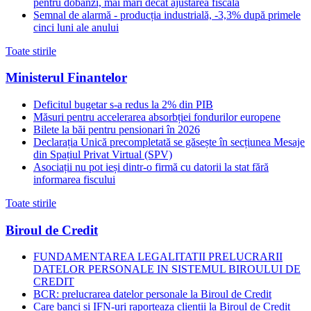
pentru dobânzi, mai mari decât ajustarea fiscală
Semnal de alarmă - producția industrială, -3,3% după primele
cinci luni ale anului
Toate stirile
Ministerul Finantelor
Deficitul bugetar s-a redus la 2% din PIB
Măsuri pentru accelerarea absorbției fondurilor europene
Bilete la băi pentru pensionari în 2026
Declarația Unică precompletată se găsește în secțiunea Mesaje
din Spațiul Privat Virtual (SPV)
Asociații nu pot ieși dintr-o firmă cu datorii la stat fără
informarea fiscului
Toate stirile
Biroul de Credit
FUNDAMENTAREA LEGALITATII PRELUCRARII
DATELOR PERSONALE IN SISTEMUL BIROULUI DE
CREDIT
BCR: prelucrarea datelor personale la Biroul de Credit
Care banci si IFN-uri raporteaza clientii la Biroul de Credit