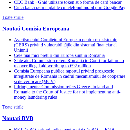
CEC Bank - Ghid utilizare token sub forma de card bancar
Cinci banci permit platile cu telefonul mobil prin Google Pay
Toate stirile
Noutati Comisia Europeana
Avertismentul Comitetului European pentru risc sistemic
(CERS) privind vulnerabilitățile din sistemul financiar al
Uniunii
Cele mai mici preturi din Europa sunt in Romania
State aid: Commission refers Romania to Court for failure to
recover illegal aid worth up to €92 million
Comisia Europeana publica raportul privind progresele
inregistrate de Romania in cadrul mecanismului de cooperare
si de verificare (MCV)
Infringements: Commission refers Greece, Ireland and
Romania to the Court of Justice for not implementing anti-
money laundering rules
Toate stirile
Noutati BVB
BET AeRO, primul indice pentru piata AeRO, la BVB