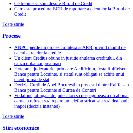
Ce trebuie sa stim despre Biroul de Credit
Care este procedura BCR de raportare a clientilor la Biroul de
Credit
Toate stirile
Procese
ANPC pierde un proces cu Intesa si ARB privind modul de
calcul al ratelor la credite
Un client Credius obtine in justitie anularea creditului, din
cauza dobanzii prea mari
Hotararea judecatoriei prin care Aedificium, fosta Raiffeisen
Banca pentru Locuinte, si statul sunt obligati sa achite unui
client prima de stat
Decizia Curtii de Apel Bucuresti in procesul dintre Raiffeisen
Banca pentru Locuinte si Curtea de Conturi
Vodafone, obligata de judecatori sa despagubeasca un abonat
caruia a refuzat sa-i repare un telefon stricat sau sa-i dea banii
inapoi (decizia instantei)
Toate stirile
Stiri economice