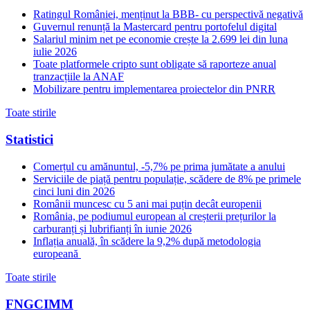
Ratingul României, menținut la BBB- cu perspectivă negativă
Guvernul renunță la Mastercard pentru portofelul digital
Salariul minim net pe economie crește la 2.699 lei din luna
iulie 2026
Toate platformele cripto sunt obligate să raporteze anual
tranzacțiile la ANAF
Mobilizare pentru implementarea proiectelor din PNRR
Toate stirile
Statistici
Comerțul cu amănuntul, -5,7% pe prima jumătate a anului
Serviciile de piață pentru populație, scădere de 8% pe primele
cinci luni din 2026
Românii muncesc cu 5 ani mai puțin decât europenii
România, pe podiumul european al creșterii prețurilor la
carburanți și lubrifianți în iunie 2026
Inflația anuală, în scădere la 9,2% după metodologia
europeană
Toate stirile
FNGCIMM