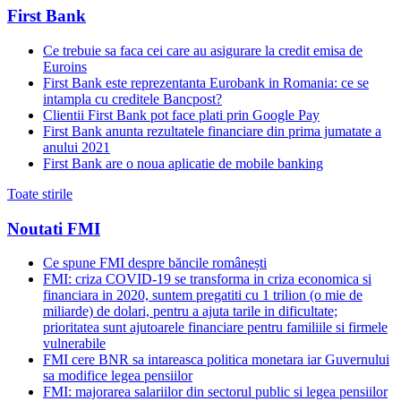
First Bank
Ce trebuie sa faca cei care au asigurare la credit emisa de
Euroins
First Bank este reprezentanta Eurobank in Romania: ce se
intampla cu creditele Bancpost?
Clientii First Bank pot face plati prin Google Pay
First Bank anunta rezultatele financiare din prima jumatate a
anului 2021
First Bank are o noua aplicatie de mobile banking
Toate stirile
Noutati FMI
Ce spune FMI despre băncile românești
FMI: criza COVID-19 se transforma in criza economica si
financiara in 2020, suntem pregatiti cu 1 trilion (o mie de
miliarde) de dolari, pentru a ajuta tarile in dificultate;
prioritatea sunt ajutoarele financiare pentru familiile si firmele
vulnerabile
FMI cere BNR sa intareasca politica monetara iar Guvernului
sa modifice legea pensiilor
FMI: majorarea salariilor din sectorul public si legea pensiilor