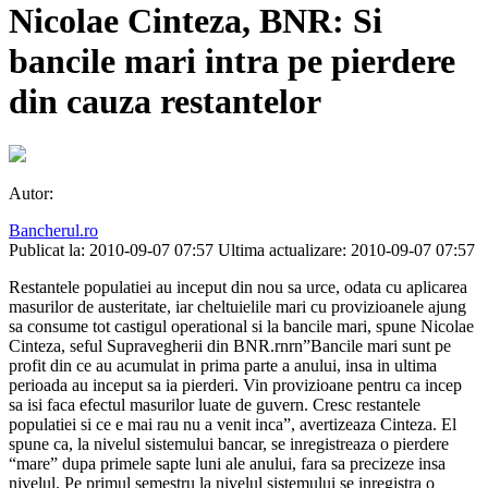
Nicolae Cinteza, BNR: Si
bancile mari intra pe pierdere
din cauza restantelor
Autor:
Bancherul.ro
Publicat la: 2010-09-07 07:57
Ultima actualizare: 2010-09-07 07:57
Restantele populatiei au inceput din nou sa urce, odata cu aplicarea
masurilor de austeritate, iar cheltuielile mari cu provizioanele ajung
sa consume tot castigul operational si la bancile mari, spune Nicolae
Cinteza, seful Supravegherii din BNR.rnrn”Bancile mari sunt pe
profit din ce au acumulat in prima parte a anului, insa in ultima
perioada au inceput sa ia pierderi. Vin provizioane pentru ca incep
sa isi faca efectul masurilor luate de guvern. Cresc restantele
populatiei si ce e mai rau nu a venit inca”, avertizeaza Cinteza. El
spune ca, la nivelul sistemului bancar, se inregistreaza o pierdere
“mare” dupa primele sapte luni ale anului, fara sa precizeze insa
nivelul. Pe primul semestru la nivelul sistemului se inregistra o