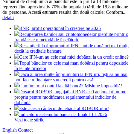
Numărul de clienți unici ai băncilor este în jurul a 13 milioane,
reprezentând aproximativ 70% din populația țării, de 18,8 milioane
de persoane. Acestă estimare rezultă din două calcule: Conform...
detalii
BNR, profit operațional în creștere pe 2025
Recuperarea banilor sau criptomonedelor pierdute printr-o
fraudă este o metodă de înșelătorie
Restanțierii la împrumuturi IFN sunt de două ori mai mulți
decât la creditele bancare
Care IFN-uri au cele mai mici dobânzi la un credit online?
Topul băncilor cu cele mai mari dobânzi pentru depozitele
în lei ale firmelor
Dacă ai prea multe împrumuturi la IFN-uri, riști să nu mai
poți face refinanțare sau credit pentru casă
Cum îmi mut contul la altă bancă? Misiune imposibilă!
Dosarul ROBOR: angajați ai BNR ar fi acționat în nume
propriu pentru modificarea regulamentului indicilor de
dobândă
Este acesta cântecul de lebădă al ROBOR-ului?
Indicatorii sistemului bancar la finalul T1 2026
Vezi toate stirile
English
Contact