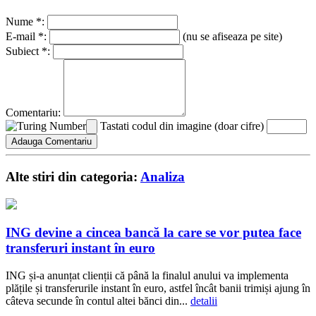
Nume *:
E-mail *:
(nu se afiseaza pe site)
Subiect *:
Comentariu:
Tastati codul din imagine (doar cifre)
Alte stiri din categoria:
Analiza
ING devine a cincea bancă la care se vor putea face
transferuri instant în euro
ING și-a anunțat clienții că până la finalul anului va implementa
plățile și transferurile instant în euro, astfel încât banii trimiși ajung în
câteva secunde în contul altei bănci din...
detalii