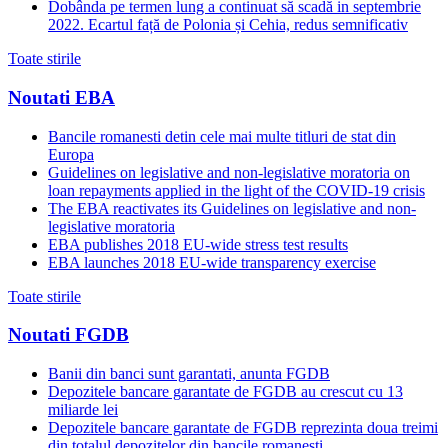
Dobânda pe termen lung a continuat să scadă in septembrie
2022. Ecartul față de Polonia și Cehia, redus semnificativ
Toate stirile
Noutati EBA
Bancile romanesti detin cele mai multe titluri de stat din
Europa
Guidelines on legislative and non-legislative moratoria on
loan repayments applied in the light of the COVID-19 crisis
The EBA reactivates its Guidelines on legislative and non-
legislative moratoria
EBA publishes 2018 EU-wide stress test results
EBA launches 2018 EU-wide transparency exercise
Toate stirile
Noutati FGDB
Banii din banci sunt garantati, anunta FGDB
Depozitele bancare garantate de FGDB au crescut cu 13
miliarde lei
Depozitele bancare garantate de FGDB reprezinta doua treimi
din totalul depozitelor din bancile romanesti