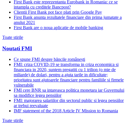
First Bank este reprezentanta Eurobank in Romania: ce se
intampla cu creditele Bancpost?
Clientii First Bank pot face plati prin Google Pay
First Bank anunta rezultatele financiare din prima jumatate a
anului 2021
First Bank are o noua aplicatie de mobile banking
Toate stirile
Noutati FMI
Ce spune FMI despre băncile românești
FMI: criza COVID-19 se transforma in criza economica si
financiara in 2020, suntem pregatiti cu 1 trilion (o mie de
miliarde) de dolari, pentru a ajuta tarile in dificultate;
prioritatea sunt ajutoarele financiare pentru familiile si firmele
vulnerabile
FMI cere BNR sa intareasca politica monetara iar Guvernului
sa modifice legea pensiilor
FMI: majorarea salariilor din sectorul public si legea pensiilor
ar trebui reevaluate
IMF statement of the 2018 Article IV Mission to Romania
Toate stirile