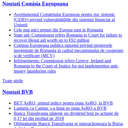
Noutati Comisia Europeana
Avertismentul Comitetului European pentru risc sistemic
(CERS) privind vulnerabilitățile din sistemul financiar al
Uniunii
Cele mai mici preturi din Europa sunt in Romania
State aid: Commission refers Romania to Court for failure to
recover illegal aid worth up to €92 million
Comisia Europeana publica raportul privind progresele
inregistrate de Romania in cadrul mecanismului de cooperare
si de verificare (MCV)
Infringements: Commission refers Greece, Ireland and
Romania to the Court of Justice for not implementing anti-
money laundering rules
Toate stirile
Noutati BVB
BET AeRO, primul indice pentru piata AeRO, la BVB
Laptaria cu Caimac s-a listat pe piata AeRO a BVB
Banca Transilvania plateste un dividend brut pe actiune de
0,17 lei din profitul pe 2018
Obligatiunile Bancii Transilvania se tranzactioneaza la Bursa