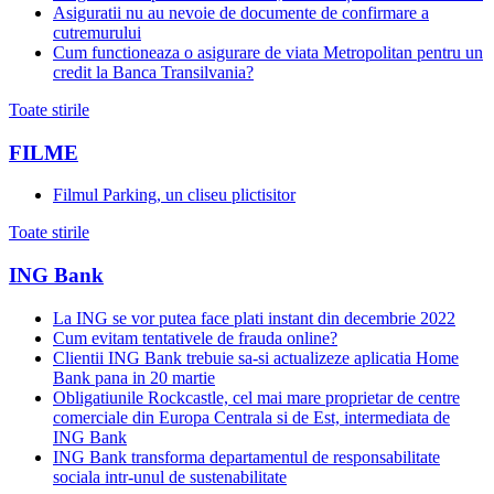
Asiguratii nu au nevoie de documente de confirmare a
cutremurului
Cum functioneaza o asigurare de viata Metropolitan pentru un
credit la Banca Transilvania?
Toate stirile
FILME
Filmul Parking, un cliseu plictisitor
Toate stirile
ING Bank
La ING se vor putea face plati instant din decembrie 2022
Cum evitam tentativele de frauda online?
Clientii ING Bank trebuie sa-si actualizeze aplicatia Home
Bank pana in 20 martie
Obligatiunile Rockcastle, cel mai mare proprietar de centre
comerciale din Europa Centrala si de Est, intermediata de
ING Bank
ING Bank transforma departamentul de responsabilitate
sociala intr-unul de sustenabilitate