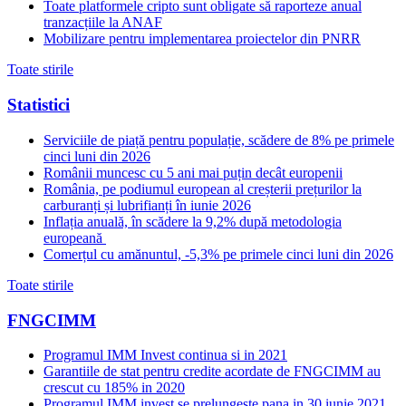
Toate platformele cripto sunt obligate să raporteze anual
tranzacțiile la ANAF
Mobilizare pentru implementarea proiectelor din PNRR
Toate stirile
Statistici
Serviciile de piață pentru populație, scădere de 8% pe primele
cinci luni din 2026
Românii muncesc cu 5 ani mai puțin decât europenii
România, pe podiumul european al creșterii prețurilor la
carburanți și lubrifianți în iunie 2026
Inflația anuală, în scădere la 9,2% după metodologia
europeană
Comerțul cu amănuntul, -5,3% pe primele cinci luni din 2026
Toate stirile
FNGCIMM
Programul IMM Invest continua si in 2021
Garantiile de stat pentru credite acordate de FNGCIMM au
crescut cu 185% in 2020
Programul IMM invest se prelungeste pana in 30 iunie 2021