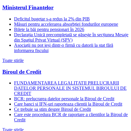
Ministerul Finantelor
Deficitul bugetar s-a redus la 2% din PIB
Măsuri pentru accelerarea absorbției fondurilor europene
Bilete la băi pentru pensionari în 2026
Declarația Unică precompletată se găsește în secțiunea Mesaje
din Spațiul Privat Virtual (SPV)
Asociații nu pot ieși dintr-o firmă cu datorii la stat fără
informarea fiscului
Toate stirile
Biroul de Credit
FUNDAMENTAREA LEGALITATII PRELUCRARII
DATELOR PERSONALE IN SISTEMUL BIROULUI DE
CREDIT
BCR: prelucrarea datelor personale la Biroul de Credit
Care banci si IFN-uri raporteaza clientii la Biroul de Credit
Ce trebuie sa stim despre Biroul de Credit
Care este procedura BCR de raportare a clientilor la Biroul de
Credit
Toate stirile