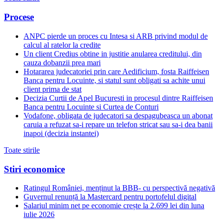
Procese
ANPC pierde un proces cu Intesa si ARB privind modul de
calcul al ratelor la credite
Un client Credius obtine in justitie anularea creditului, din
cauza dobanzii prea mari
Hotararea judecatoriei prin care Aedificium, fosta Raiffeisen
Banca pentru Locuinte, si statul sunt obligati sa achite unui
client prima de stat
Decizia Curtii de Apel Bucuresti in procesul dintre Raiffeisen
Banca pentru Locuinte si Curtea de Conturi
Vodafone, obligata de judecatori sa despagubeasca un abonat
caruia a refuzat sa-i repare un telefon stricat sau sa-i dea banii
inapoi (decizia instantei)
Toate stirile
Stiri economice
Ratingul României, menținut la BBB- cu perspectivă negativă
Guvernul renunță la Mastercard pentru portofelul digital
Salariul minim net pe economie crește la 2.699 lei din luna
iulie 2026