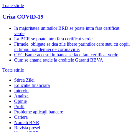
Toate stirile
Criza COVID-19
In majoritatea unitatilor BRD se poate intra fara certificat
verde
La BCR se poate intra fara certificat verde
Firmele, obligate sa dea zile libere parintilor care stau cu copiii
in timpul pandemiei de coronavirus
CEC Bank: accesul in banca se face fara certificat verde
Cum se amana ratele la creditele Garanti BBVA
Toate stirile
Stirea Zilei
Educatie financiara
Interviu
Analiza
Opinie
Profil
Probleme aplicații bancare
Cariera
Noutati BNR
Revista presei