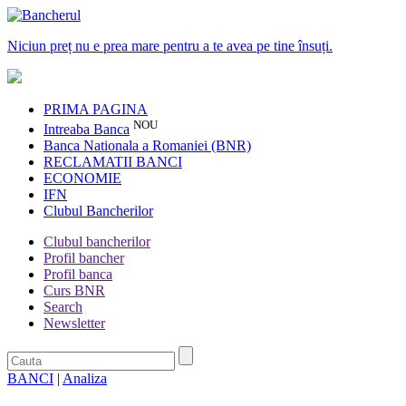
Niciun preț nu e prea mare pentru a te avea pe tine însuți.
PRIMA PAGINA
NOU
Intreaba Banca
Banca Nationala a Romaniei (BNR)
RECLAMATII BANCI
ECONOMIE
IFN
Clubul Bancherilor
Clubul bancherilor
Profil bancher
Profil banca
Curs BNR
Search
Newsletter
BANCI
|
Analiza