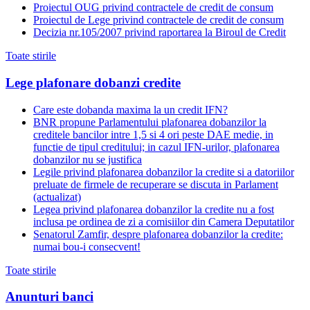
Proiectul OUG privind contractele de credit de consum
Proiectul de Lege privind contractele de credit de consum
Decizia nr.105/2007 privind raportarea la Biroul de Credit
Toate stirile
Lege plafonare dobanzi credite
Care este dobanda maxima la un credit IFN?
BNR propune Parlamentului plafonarea dobanzilor la
creditele bancilor intre 1,5 si 4 ori peste DAE medie, in
functie de tipul creditului; in cazul IFN-urilor, plafonarea
dobanzilor nu se justifica
Legile privind plafonarea dobanzilor la credite si a datoriilor
preluate de firmele de recuperare se discuta in Parlament
(actualizat)
Legea privind plafonarea dobanzilor la credite nu a fost
inclusa pe ordinea de zi a comisiilor din Camera Deputatilor
Senatorul Zamfir, despre plafonarea dobanzilor la credite:
numai bou-i consecvent!
Toate stirile
Anunturi banci