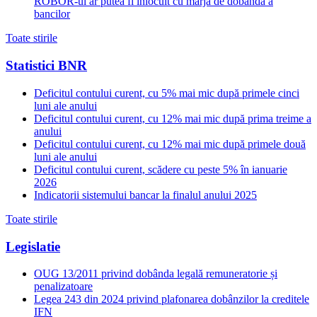
ROBOR-ul ar putea fi inlocuit cu marja de dobanda a
bancilor
Toate stirile
Statistici BNR
Deficitul contului curent, cu 5% mai mic după primele cinci
luni ale anului
Deficitul contului curent, cu 12% mai mic după prima treime a
anului
Deficitul contului curent, cu 12% mai mic după primele două
luni ale anului
Deficitul contului curent, scădere cu peste 5% în ianuarie
2026
Indicatorii sistemului bancar la finalul anului 2025
Toate stirile
Legislatie
OUG 13/2011 privind dobânda legală remuneratorie și
penalizatoare
Legea 243 din 2024 privind plafonarea dobânzilor la creditele
IFN