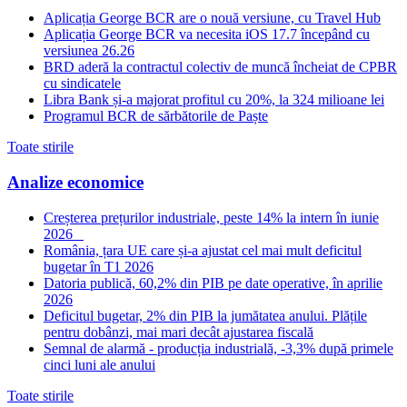
Aplicația George BCR are o nouă versiune, cu Travel Hub
Aplicația George BCR va necesita iOS 17.7 începând cu
versiunea 26.26
BRD aderă la contractul colectiv de muncă încheiat de CPBR
cu sindicatele
Libra Bank și-a majorat profitul cu 20%, la 324 milioane lei
Programul BCR de sărbătorile de Paște
Toate stirile
Analize economice
Creșterea prețurilor industriale, peste 14% la intern în iunie
2026
România, țara UE care și-a ajustat cel mai mult deficitul
bugetar în T1 2026
Datoria publică, 60,2% din PIB pe date operative, în aprilie
2026
Deficitul bugetar, 2% din PIB la jumătatea anului. Plățile
pentru dobânzi, mai mari decât ajustarea fiscală
Semnal de alarmă - producția industrială, -3,3% după primele
cinci luni ale anului
Toate stirile