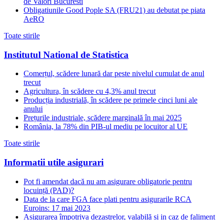
de Valori Bucuresti
Obligatiunile Good Pople SA (FRU21) au debutat pe piata
AeRO
Toate stirile
Institutul National de Statistica
Comerțul, scădere lunară dar peste nivelul cumulat de anul
trecut
Agricultura, în scădere cu 4,3% anul trecut
Producția industrială, în scădere pe primele cinci luni ale
anului
Prețurile industriale, scădere marginală în mai 2025
România, la 78% din PIB-ul mediu pe locuitor al UE
Toate stirile
Informatii utile asigurari
Pot fi amendat dacă nu am asigurare obligatorie pentru
locuință (PAD)?
Data de la care FGA face plati pentru asigurarile RCA
Euroins: 17 mai 2023
Asigurarea împotriva dezastrelor, valabilă și in caz de faliment