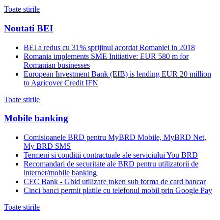
Toate stirile
Noutati BEI
BEI a redus cu 31% sprijinul acordat Romaniei in 2018
Romania implements SME Initiative: EUR 580 m for
Romanian businesses
European Investment Bank (EIB) is lending EUR 20 million
to Agricover Credit IFN
Toate stirile
Mobile banking
Comisioanele BRD pentru MyBRD Mobile, MyBRD Net,
My BRD SMS
Termeni si conditii contractuale ale serviciului You BRD
Recomandari de securitate ale BRD pentru utilizatorii de
internet/mobile banking
CEC Bank - Ghid utilizare token sub forma de card bancar
Cinci banci permit platile cu telefonul mobil prin Google Pay
Toate stirile