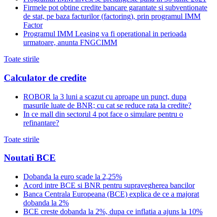
Firmele pot obtine credite bancare garantate si subventionate
de stat, pe baza facturilor (factoring), prin programul IMM
Factor
Programul IMM Leasing va fi operational in perioada
urmatoare, anunta FNGCIMM
Toate stirile
Calculator de credite
ROBOR la 3 luni a scazut cu aproape un punct, dupa
masurile luate de BNR; cu cat se reduce rata la credite?
In ce mall din sectorul 4 pot face o simulare pentru o
refinantare?
Toate stirile
Noutati BCE
Dobanda la euro scade la 2,25%
Acord intre BCE si BNR pentru supravegherea bancilor
Banca Centrala Europeana (BCE) explica de ce a majorat
dobanda la 2%
BCE creste dobanda la 2%, dupa ce inflatia a ajuns la 10%