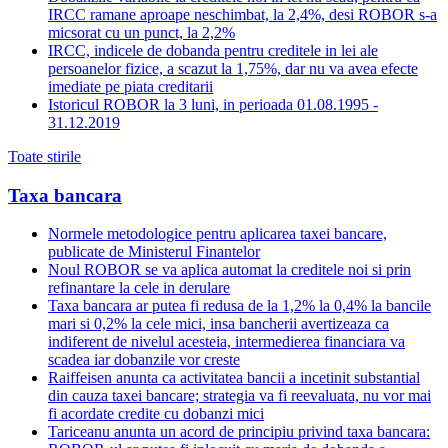
IRCC ramane aproape neschimbat, la 2,4%, desi ROBOR s-a
micsorat cu un punct, la 2,2%
IRCC, indicele de dobanda pentru creditele in lei ale
persoanelor fizice, a scazut la 1,75%, dar nu va avea efecte
imediate pe piata creditarii
Istoricul ROBOR la 3 luni, in perioada 01.08.1995 -
31.12.2019
Toate stirile
Taxa bancara
Normele metodologice pentru aplicarea taxei bancare,
publicate de Ministerul Finantelor
Noul ROBOR se va aplica automat la creditele noi si prin
refinantare la cele in derulare
Taxa bancara ar putea fi redusa de la 1,2% la 0,4% la bancile
mari si 0,2% la cele mici, insa bancherii avertizeaza ca
indiferent de nivelul acesteia, intermedierea financiara va
scadea iar dobanzile vor creste
Raiffeisen anunta ca activitatea bancii a incetinit substantial
din cauza taxei bancare; strategia va fi reevaluata, nu vor mai
fi acordate credite cu dobanzi mici
Tariceanu anunta un acord de principiu privind taxa bancara: