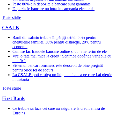
Peste 80% din depozitele bancare sunt garantate
Depozitele bancare nu intra in campania electorala
Toate stirile
CSALB
Banii din salariu trebuie împărțiți astfel: 50% pentru
cheltuielile familiei, 30% pentru distracție, 20% pentru
economii
Cum se fac fraudele bancare online și cum ne ferim de ele
Vrei o rată mai mică la credit? Schimbă dobânda variabilă cu
una fixă
Sistemul bancar romanesc este deosebit de bine pregatit
pentru orice fel de socuri
La CSALB poti castiga un litigiu cu banca pe care l-ai pierde
in instanta
Toate stirile
First Bank
Ce trebuie sa faca cei care au asigurare la credit emisa de
Euroins