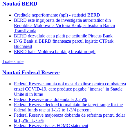
Noutati BERD
Creditele neperformante (npl) - statistici BERD
BERD este ingrijorata de investigatia autoritatilor din
Republica Moldova la Victoria Bank, subsidiara Bancii
Transilvania
BERD dezvaluie cat a platit pe actiunile Piraeus Bank
ING Bank si BERD finanteaza parcul logistic CTPark
Bucharest
EBRD hails Moldova banking breakthrough
Toate stirile
Noutati Federal Reserve
Federal Reserve anunta noi masuri extinse pentru combaterea
crizei COVID-19, care produce pagube "imense" in Statele
Unite si in lume
Federal Reserve urca dobanda la 2,25%
Federal Reserve decided to maintain the target range for the
federal funds rate at 1-1/2 to 1-3/4 percent
Federal Reserve majoreaza dobanda de referinta pentru dolar
la 1,5% - 1,75%
Federal Reserve issues FOMC statement