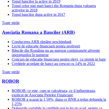
Topul bancilor la active in 2019
Topul celor mai mari banci din Romania dupa valoarea
activelor in 2018
Topul bancilor dupa active in 2017
Toate stirile
Asociatia Romana a Bancilor (ARB)
Conducerea ARB rămâne neschimbată
Lecții de educație financiară pentru profesori
Băncile din România nu au majorat comisioanele aferente
operațiunilor în numerar
Concurs de educatie financiara pentru elevi, cu premii in bani
Creditele acordate de banci au crescut cu 14% in 2022
Toate stirile
ROBOR
ROBOR: ce este, cum se calculeaza, ce il influenteaza,
explicat de Asociatia Pietelor Financiare
ROBOR a scazut la 1,59%, dupa ce BNR a redus dobanda la
1,25%
Dobanzile variabile la creditele noi in lei nu scad, pentru ca