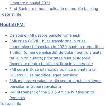
jumatate a anului 2021
First Bank are o noua aplicatie de mobile banking
Toate stirile
Noutati FMI
Ce spune FMI despre băncile românești
FMI: criza COVID-19 se transforma in criza
economica si financiara in 2020, suntem pregatiti cu
1 trilion (o mie de miliarde) de dolari, pentru a ajuta
tarile in dificultate; prioritatea sunt ajutoarele
financiare pentru familiile si firmele vulnerabile
FMI cere BNR sa intareasca politica monetara iar
Guvernului sa modifice legea pensiilor
FMI: majorarea salariilor din sectorul public si legea
pensiilor ar trebui reevaluate
IMF statement of the 2018 Article IV Mission to
Romania
Toate stirile