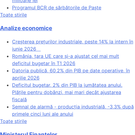
milioane lei
Programul BCR de sărbătorile de Paște
Toate stirile
Analize economice
Creșterea prețurilor industriale, peste 14% la intern în
iunie 2026
România, țara UE care și-a ajustat cel mai mult
deficitul bugetar în T1 2026
Datoria publică, 60,2% din PIB pe date operative, în
aprilie 2026
Deficitul bugetar, 2% din PIB la jumătatea anului.
Plățile pentru dobânzi, mai mari decât ajustarea
fiscală
Semnal de alarmă - producția industrială, -3,3% după
primele cinci luni ale anului
Toate stirile
Ministerul Finantelor