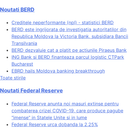
Noutati BERD
Creditele neperformante (npl) - statistici BERD
BERD este ingrijorata de investigatia autoritatilor din
Republica Moldova la Victoria Bank, subsidiara Bancii
Transilvania
BERD dezvaluie cat a platit pe actiunile Piraeus Bank
ING Bank si BERD finanteaza parcul logistic CTPark
Bucharest
EBRD hails Moldova banking breakthrough
Toate stirile
Noutati Federal Reserve
Federal Reserve anunta noi masuri extinse pentru
combaterea crizei COVID-19, care produce pagube
"imense" in Statele Unite si in lume
Federal Reserve urca dobanda la 2,25%