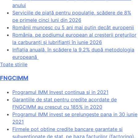
anului
Serviciile de piață pentru populație, scădere de 8%
pe primele cinci luni din 2026
Românii muncesc cu 5 ani mai puțin decât europenii
România, pe podiumul european al creșterii prețurilor
la carburanți și lubrifianți în iunie 2026
Inflația anuală, în scădere la 9,2% după metodologia
europeană
Toate stirile
FNGCIMM
Programul IMM Invest continua si in 2021
Garantiile de stat pentru credite acordate de
FNGCIMM au crescut cu 185% in 2020
Programul IMM invest se prelungeste pana in 30 iunie
2021
Firmele pot obtine credite bancare garantate si
subventionate de stat, pe baza facturilor (factoring),