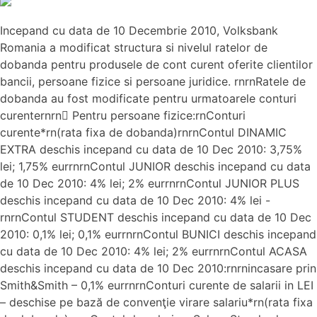
Incepand cu data de 10 Decembrie 2010, Volksbank
Romania a modificat structura si nivelul ratelor de
dobanda pentru produsele de cont curent oferite clientilor
bancii, persoane fizice si persoane juridice. rnrnRatele de
dobanda au fost modificate pentru urmatoarele conturi
curenternrn Pentru persoane fizice:rnConturi
curente*rn(rata fixa de dobanda)rnrnContul DINAMIC
EXTRA deschis incepand cu data de 10 Dec 2010: 3,75%
lei; 1,75% eurrnrnContul JUNIOR deschis incepand cu data
de 10 Dec 2010: 4% lei; 2% eurrnrnContul JUNIOR PLUS
deschis incepand cu data de 10 Dec 2010: 4% lei -
rnrnContul STUDENT deschis incepand cu data de 10 Dec
2010: 0,1% lei; 0,1% eurrnrnContul BUNICI deschis incepand
cu data de 10 Dec 2010: 4% lei; 2% eurrnrnContul ACASA
deschis incepand cu data de 10 Dec 2010:rnrnincasare prin
Smith&Smith – 0,1% eurrnrnConturi curente de salarii in LEI
– deschise pe bază de convenţie virare salariu*rn(rata fixa