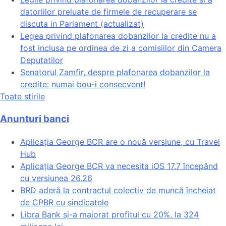
datoriilor preluate de firmele de recuperare se
discuta in Parlament (actualizat)
Legea privind plafonarea dobanzilor la credite nu a
fost inclusa pe ordinea de zi a comisiilor din Camera
Deputatilor
Senatorul Zamfir, despre plafonarea dobanzilor la
credite: numai bou-i consecvent!
Toate stirile
Anunturi banci
Aplicația George BCR are o nouă versiune, cu Travel
Hub
Aplicația George BCR va necesita iOS 17.7 începând
cu versiunea 26.26
BRD aderă la contractul colectiv de muncă încheiat
de CPBR cu sindicatele
Libra Bank și-a majorat profitul cu 20%, la 324