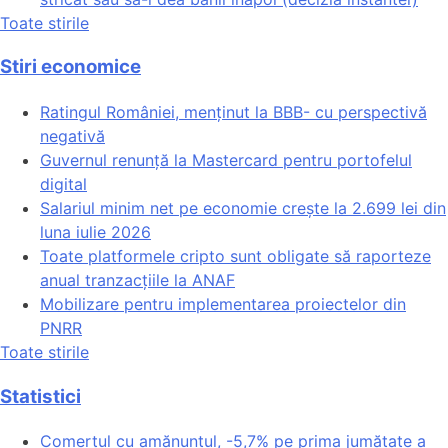
Toate stirile
Stiri economice
Ratingul României, menținut la BBB- cu perspectivă
negativă
Guvernul renunță la Mastercard pentru portofelul
digital
Salariul minim net pe economie crește la 2.699 lei din
luna iulie 2026
Toate platformele cripto sunt obligate să raporteze
anual tranzacțiile la ANAF
Mobilizare pentru implementarea proiectelor din
PNRR
Toate stirile
Statistici
Comerțul cu amănuntul, -5,7% pe prima jumătate a