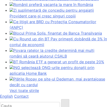
Românii preferă vacanța la mare în România
Zi suplimentară de concediu pentru angajații
Provident care-și cresc singuri copiii
Ce litigii are BRD cu Protecția Consumatorilor
(ANPC)
Blocul Prima Solis, finanțat de Banca Transilvania
Cu Round up din BT Pay primești dobândă de 3% în
contul de economii
Povara ratelor la credite determină mai mulți
români să ceară ajutorul CSALB
BT România ETF a generat un profit de peste 20%
ING selectează ONG-urile pentru donații prin
aplicația Home Bank
Plățile Ropay pe site-ul Dedeman, mai avantajoase
decât cu cardul
Vezi toate stirile
English
Contact