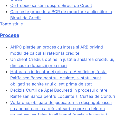
Ce trebuie sa stim despre Biroul de Credit
Care este procedura BCR de raportare a clientilor la
Biroul de Credit
Toate stirile
Procese
ANPC pierde un proces cu Intesa si ARB privind
modul de calcul al ratelor la credite
Un client Credius obtine in justitie anularea creditului,
din cauza dobanzii prea mari
Hotararea judecatoriei prin care Aedificium, fosta
Raiffeisen Banca pentru Locuinte, si statul sunt
obligati sa achite unui client prima de stat
Decizia Curtii de Apel Bucuresti in procesul dintre
Raiffeisen Banca pentru Locuinte si Curtea de Conturi
Vodafone, obligata de judecatori sa despagubeasca
un abonat caruia a refuzat sa-i repare un telefon
stricat sau sa-i dea banii inapoi (decizia instantei)