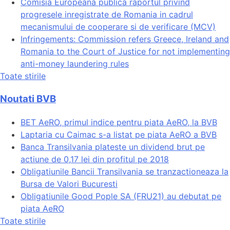
Comisia Europeana publica raportul privind
progresele inregistrate de Romania in cadrul
mecanismului de cooperare si de verificare (MCV)
Infringements: Commission refers Greece, Ireland and
Romania to the Court of Justice for not implementing
anti-money laundering rules
Toate stirile
Noutati BVB
BET AeRO, primul indice pentru piata AeRO, la BVB
Laptaria cu Caimac s-a listat pe piata AeRO a BVB
Banca Transilvania plateste un dividend brut pe
actiune de 0,17 lei din profitul pe 2018
Obligatiunile Bancii Transilvania se tranzactioneaza la
Bursa de Valori Bucuresti
Obligatiunile Good Pople SA (FRU21) au debutat pe
piata AeRO
Toate stirile