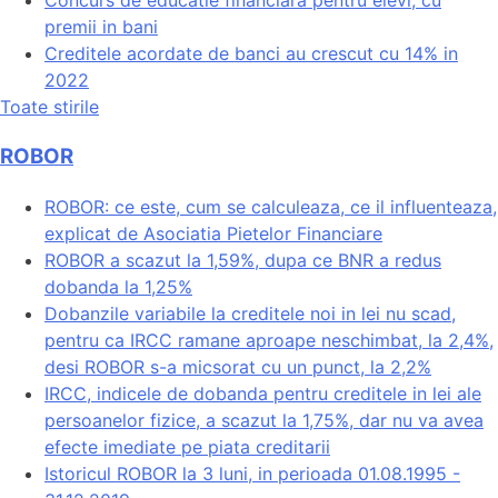
Concurs de educatie financiara pentru elevi, cu
premii in bani
Creditele acordate de banci au crescut cu 14% in
2022
Toate stirile
ROBOR
ROBOR: ce este, cum se calculeaza, ce il influenteaza,
explicat de Asociatia Pietelor Financiare
ROBOR a scazut la 1,59%, dupa ce BNR a redus
dobanda la 1,25%
Dobanzile variabile la creditele noi in lei nu scad,
pentru ca IRCC ramane aproape neschimbat, la 2,4%,
desi ROBOR s-a micsorat cu un punct, la 2,2%
IRCC, indicele de dobanda pentru creditele in lei ale
persoanelor fizice, a scazut la 1,75%, dar nu va avea
efecte imediate pe piata creditarii
Istoricul ROBOR la 3 luni, in perioada 01.08.1995 -