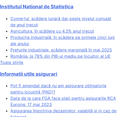
Institutul National de Statistica
Comerțul, scădere lunară dar peste nivelul cumulat
de anul trecut
Agricultura, în scădere cu 4,3% anul trecut
Producția industrială, în scădere pe primele cinci luni
ale anului
Prețurile industriale, scădere marginală în mai 2025
România, la 78% din PIB-ul mediu pe locuitor al UE
Toate stirile
Informatii utile asigurari
Pot fi amendat dacă nu am asigurare obligatorie
pentru locuință (PAD)?
Data de la care FGA face plati pentru asigurarile RCA
Euroins: 17 mai 2023
Asigurarea împotriva dezastrelor, valabilă și in caz de