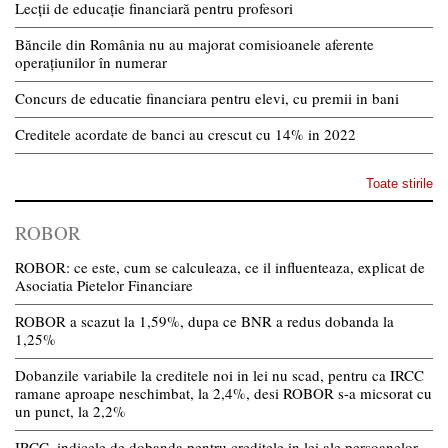
Lecții de educație financiară pentru profesori
Băncile din România nu au majorat comisioanele aferente
operațiunilor în numerar
Concurs de educatie financiara pentru elevi, cu premii in bani
Creditele acordate de banci au crescut cu 14% in 2022
Toate stirile
ROBOR
ROBOR: ce este, cum se calculeaza, ce il influenteaza, explicat de
Asociatia Pietelor Financiare
ROBOR a scazut la 1,59%, dupa ce BNR a redus dobanda la
1,25%
Dobanzile variabile la creditele noi in lei nu scad, pentru ca IRCC
ramane aproape neschimbat, la 2,4%, desi ROBOR s-a micsorat cu
un punct, la 2,2%
IRCC, indicele de dobanda pentru creditele in lei ale persoanelor