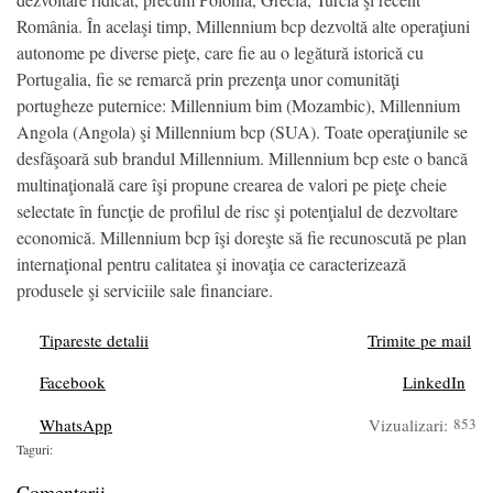
România. În acelaşi timp, Millennium bcp dezvoltă alte operaţiuni
autonome pe diverse pieţe, care fie au o legătură istorică cu
Portugalia, fie se remarcă prin prezenţa unor comunităţi
portugheze puternice: Millennium bim (Mozambic), Millennium
Angola (Angola) şi Millennium bcp (SUA). Toate operaţiunile se
desfăşoară sub brandul Millennium. Millennium bcp este o bancă
multinaţională care îşi propune crearea de valori pe pieţe cheie
selectate în funcţie de profilul de risc şi potenţialul de dezvoltare
economică. Millennium bcp îşi doreşte să fie recunoscută pe plan
internaţional pentru calitatea şi inovaţia ce caracterizează
produsele şi serviciile sale financiare.
Tipareste detalii
Trimite pe mail
Facebook
LinkedIn
WhatsApp
Vizualizari:
853
Taguri:
Comentarii