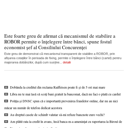
Este foarte greu de afirmat că mecanismul de stabilire a
ROBOR permite o înțelegere între bănci, spune fostul
economist șef al Consiliului Concurenței
Este greu de demonstrat că mecanismul transparent de stabilire a ROBOR, prin
afișarea cotațiilor în perioada de fixing, permite o înțelegere între bănci (cartel) pentru
majorarea dobânzilor, după cum susține...
detalii
Dobânda la creditul din reclama Raiffeisen poate fi și de 5 ori mai mare
Libra nu te mai lasă să scoți bani gratuit la bancomat, dacă nu faci o plată cu cardul
Poliția și DNSC spun că e importantă prevenirea fraudelor online, dar nu au nici
măcar un număr de telefon dedicat acestora
Au dreptul casele de schimb valutar să-mi refuze bancnote euro vechi?
Am plătit rata la credit în avans, însă banca m-a amenințat cu raportarea la Biroul de