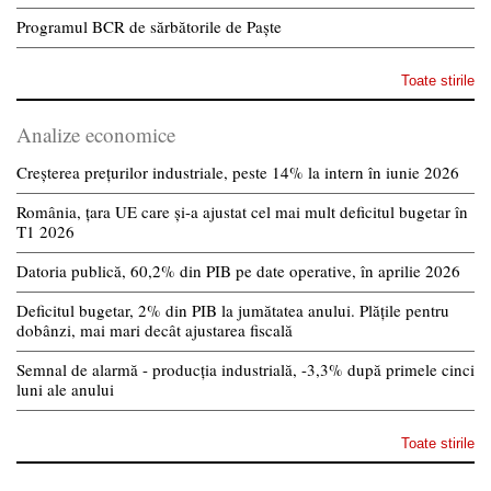
Programul BCR de sărbătorile de Paște
Toate stirile
Analize economice
Creșterea prețurilor industriale, peste 14% la intern în iunie 2026
România, țara UE care și-a ajustat cel mai mult deficitul bugetar în
T1 2026
Datoria publică, 60,2% din PIB pe date operative, în aprilie 2026
Deficitul bugetar, 2% din PIB la jumătatea anului. Plățile pentru
dobânzi, mai mari decât ajustarea fiscală
Semnal de alarmă - producția industrială, -3,3% după primele cinci
luni ale anului
Toate stirile