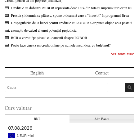
Credit, pentru că am poprire (actualizat)
Creditele cu dobânzi ROBOR reprezintă doar 18% din totalul împrumuturilor în lei
Prostia și domnia se plătesc, spune o doamnă care a "investit" în programul Brua
Despăgubirile de la bănci pentru creditele cu ROBOR s-ar putea obține abia peste 5
ani; exemplu de calcul al unui potențial prejudiciu
BCR a vorbit "pe șleau" cu oamenii despre ROBOR
Poate face cineva un credit online pe numele meu, doar cu buletinul?
Vezi toate stirile
English
Contact
Curs valutar
BNR
Alte Banci
07.08.2026
1 EUR = lei