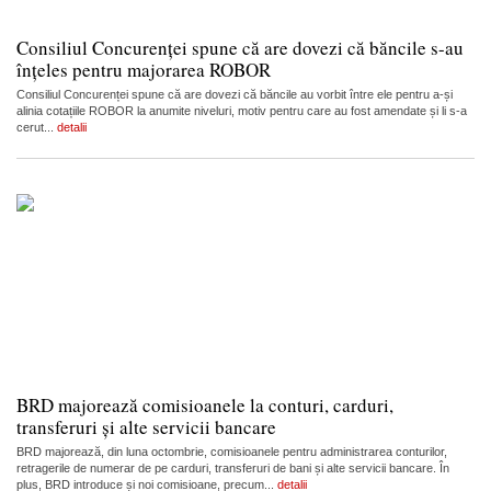
Consiliul Concurenței spune că are dovezi că băncile s-au
înțeles pentru majorarea ROBOR
Consiliul Concurenței spune că are dovezi că băncile au vorbit între ele pentru a-și
alinia cotațiile ROBOR la anumite niveluri, motiv pentru care au fost amendate și li s-a
cerut...
detalii
BRD majorează comisioanele la conturi, carduri,
transferuri și alte servicii bancare
BRD majorează, din luna octombrie, comisioanele pentru administrarea conturilor,
retragerile de numerar de pe carduri, transferuri de bani și alte servicii bancare. În
plus, BRD introduce și noi comisioane, precum...
detalii