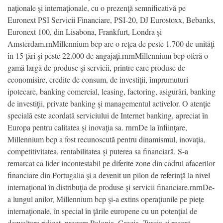
naţionale şi internaţionale, cu o prezenţă semnificativă pe
Euronext PSI Servicii Financiare, PSI-20, DJ Eurostoxx, Bebanks,
Euronext 100, din Lisabona, Frankfurt, Londra şi
Amsterdam.rnMillennium bcp are o reţea de peste 1.700 de unităţi
în 15 ţări şi peste 22.000 de angajaţi.rnrnMillennium bcp oferă o
gamă largă de produse şi servicii, printre care produse de
economisire, credite de consum, de investiţii, împrumuturi
ipotecare, banking comercial, leasing, factoring, asigurări, banking
de investiţii, private banking şi managementul activelor. O atenţie
specială este acordată serviciului de Internet banking, apreciat în
Europa pentru calitatea şi inovaţia sa. rnrnDe la înfiinţare,
Millennium bcp a fost recunoscută pentru dinamismul, inovaţia,
competitivitatea, rentabilitatea şi puterea sa financiară. S-a
remarcat ca lider incontestabil pe diferite zone din cadrul afacerilor
financiare din Portugalia şi a devenit un pilon de referinţă la nivel
internaţional în distribuţia de produse şi servicii financiare.rnrnDe-
a lungul anilor, Millennium bcp şi-a extins operaţiunile pe pieţe
internaţionale, în special în ţările europene cu un potenţial de
dezvoltare ridicat, precum Polonia, Grecia, Turcia şi recent