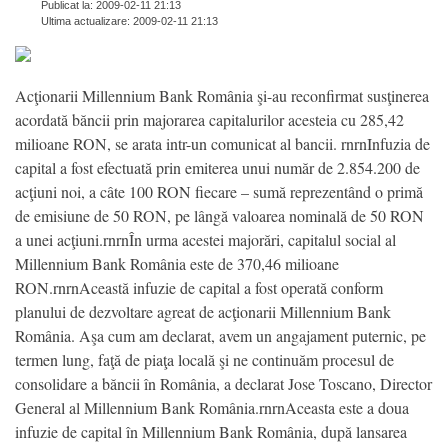
Publicat la: 2009-02-11 21:13
Ultima actualizare: 2009-02-11 21:13
Acţionarii Millennium Bank România şi-au reconfirmat susţinerea
acordată băncii prin majorarea capitalurilor acesteia cu 285,42
milioane RON, se arata intr-un comunicat al bancii. rnrnInfuzia de
capital a fost efectuată prin emiterea unui număr de 2.854.200 de
acţiuni noi, a câte 100 RON fiecare – sumă reprezentând o primă
de emisiune de 50 RON, pe lângă valoarea nominală de 50 RON
a unei acţiuni.rnrnÎn urma acestei majorări, capitalul social al
Millennium Bank România este de 370,46 milioane
RON.rnrnAceastă infuzie de capital a fost operată conform
planului de dezvoltare agreat de acţionarii Millennium Bank
România. Aşa cum am declarat, avem un angajament puternic, pe
termen lung, faţă de piaţa locală şi ne continuăm procesul de
consolidare a băncii în România, a declarat Jose Toscano, Director
General al Millennium Bank România.rnrnAceasta este a doua
infuzie de capital în Millennium Bank România, după lansarea