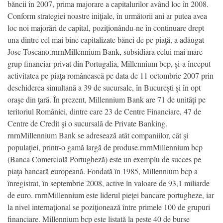
băncii în 2007, prima majorare a capitalurilor având loc în 2008.
Conform strategiei noastre iniţiale, în următorii ani ar putea avea
loc noi majorări de capital, poziţionându-ne în continuare drept
una dintre cel mai bine capitalizate bănci de pe piaţă, a adăugat
Jose Toscano.rnrnMillennium Bank, subsidiara celui mai mare
grup financiar privat din Portugalia, Millennium bcp, şi-a început
activitatea pe piaţa românească pe data de 11 octombrie 2007 prin
deschiderea simultană a 39 de sucursale, în Bucureşti şi în opt
oraşe din ţară. În prezent, Millennium Bank are 71 de unităţi pe
teritoriul României, dintre care 23 de Centre Financiare, 47 de
Centre de Credit şi o sucursală de Private Banking.
rnrnMillennium Bank se adresează atât companiilor, cât şi
populaţiei, printr-o gamă largă de produse.rnrnMillennium bcp
(Banca Comercială Portugheză) este un exemplu de succes pe
piaţa bancară europeană. Fondată în 1985, Millennium bcp a
înregistrat, în septembrie 2008, active în valoare de 93,1 miliarde
de euro. rnrnMillennium este liderul pieţei bancare portugheze, iar
la nivel internaţional se poziţionează între primele 100 de grupuri
financiare. Millennium bcp este listată la peste 40 de burse