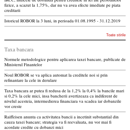
fizice, a scazut la 1,75%, dar nu va avea efecte imediate pe piata
creditarii
Istoricul ROBOR la 3 luni, in perioada 01.08.1995 - 31.12.2019
Toate stirile
Taxa bancara
Normele metodologice pentru aplicarea taxei bancare, publicate de
Ministerul Finantelor
Noul ROBOR se va aplica automat la creditele noi si prin
refinantare la cele in derulare
Taxa bancara ar putea fi redusa de la 1,2% la 0,4% la bancile mari
si 0,2% la cele mici, insa bancherii avertizeaza ca indiferent de
nivelul acesteia, intermedierea financiara va scadea iar dobanzile
vor creste
Raiffeisen anunta ca activitatea bancii a incetinit substantial din
cauza taxei bancare; strategia va fi reevaluata, nu vor mai fi
acordate credite cu dobanzi mici