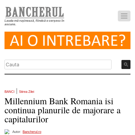
Lauda mă rușinează, fiindcă o cerșesc în
ascuns.
|
BANCI
Stirea Zilei
Millennium Bank Romania isi
continua planurile de majorare a
capitalurilor
Autor:
Bancherul.ro