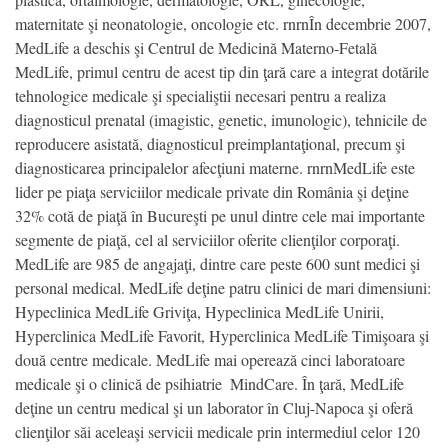
maternitate şi neonatologie, oncologie etc. rnrnÎn decembrie 2007,
MedLife a deschis şi Centrul de Medicină Materno-Fetală
MedLife, primul centru de acest tip din ţară care a integrat dotările
tehnologice medicale şi specialiştii necesari pentru a realiza
diagnosticul prenatal (imagistic, genetic, imunologic), tehnicile de
reproducere asistată, diagnosticul preimplantaţional, precum şi
diagnosticarea principalelor afecţiuni materne. rnrnMedLife este
lider pe piaţa serviciilor medicale private din România şi deţine
32% cotă de piaţă în Bucureşti pe unul dintre cele mai importante
segmente de piaţă, cel al serviciilor oferite clienţilor corporaţi.
MedLife are 985 de angajaţi, dintre care peste 600 sunt medici şi
personal medical. MedLife deţine patru clinici de mari dimensiuni:
Hypeclinica MedLife Griviţa, Hypeclinica MedLife Unirii,
Hyperclinica MedLife Favorit, Hyperclinica MedLife Timişoara şi
două centre medicale. MedLife mai operează cinci laboratoare
medicale şi o clinică de psihiatrie  MindCare. În ţară, MedLife
deţine un centru medical şi un laborator în Cluj-Napoca şi oferă
clienţilor săi aceleaşi servicii medicale prin intermediul celor 120