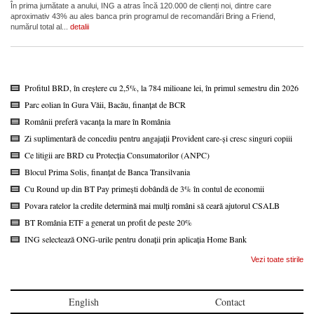
În prima jumătate a anului, ING a atras încă 120.000 de clienți noi, dintre care
aproximativ 43% au ales banca prin programul de recomandări Bring a Friend,
numărul total al...
detalii
Profitul BRD, în creștere cu 2,5%, la 784 milioane lei, în primul semestru din 2026
Parc eolian în Gura Văii, Bacău, finanțat de BCR
Românii preferă vacanța la mare în România
Zi suplimentară de concediu pentru angajații Provident care-și cresc singuri copiii
Ce litigii are BRD cu Protecția Consumatorilor (ANPC)
Blocul Prima Solis, finanțat de Banca Transilvania
Cu Round up din BT Pay primești dobândă de 3% în contul de economii
Povara ratelor la credite determină mai mulți români să ceară ajutorul CSALB
BT România ETF a generat un profit de peste 20%
ING selectează ONG-urile pentru donații prin aplicația Home Bank
Vezi toate stirile
English
Contact