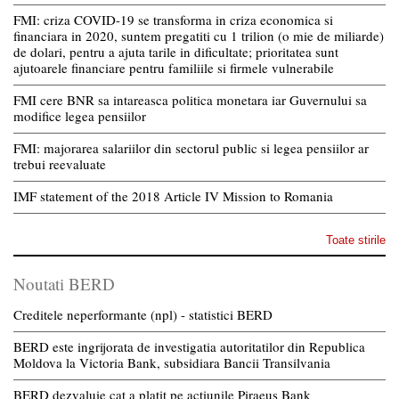
FMI: criza COVID-19 se transforma in criza economica si
financiara in 2020, suntem pregatiti cu 1 trilion (o mie de miliarde)
de dolari, pentru a ajuta tarile in dificultate; prioritatea sunt
ajutoarele financiare pentru familiile si firmele vulnerabile
FMI cere BNR sa intareasca politica monetara iar Guvernului sa
modifice legea pensiilor
FMI: majorarea salariilor din sectorul public si legea pensiilor ar
trebui reevaluate
IMF statement of the 2018 Article IV Mission to Romania
Toate stirile
Noutati BERD
Creditele neperformante (npl) - statistici BERD
BERD este ingrijorata de investigatia autoritatilor din Republica
Moldova la Victoria Bank, subsidiara Bancii Transilvania
BERD dezvaluie cat a platit pe actiunile Piraeus Bank