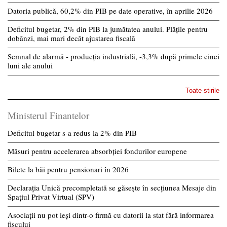
Datoria publică, 60,2% din PIB pe date operative, în aprilie 2026
Deficitul bugetar, 2% din PIB la jumătatea anului. Plățile pentru
dobânzi, mai mari decât ajustarea fiscală
Semnal de alarmă - producția industrială, -3,3% după primele cinci
luni ale anului
Toate stirile
Ministerul Finantelor
Deficitul bugetar s-a redus la 2% din PIB
Măsuri pentru accelerarea absorbției fondurilor europene
Bilete la băi pentru pensionari în 2026
Declarația Unică precompletată se găsește în secțiunea Mesaje din
Spațiul Privat Virtual (SPV)
Asociații nu pot ieși dintr-o firmă cu datorii la stat fără informarea
fiscului