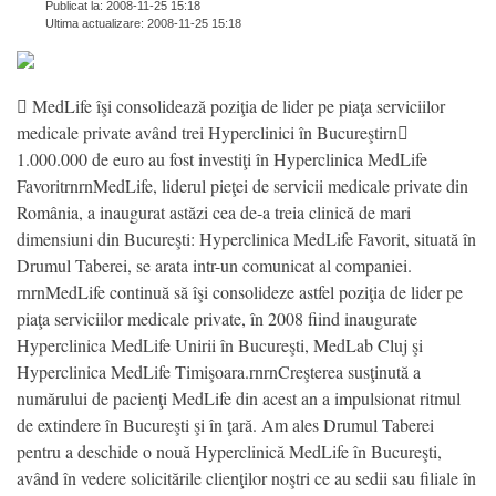
Publicat la: 2008-11-25 15:18
Ultima actualizare: 2008-11-25 15:18
 MedLife îşi consolidează poziţia de lider pe piaţa serviciilor
medicale private având trei Hyperclinici în Bucureştirn
1.000.000 de euro au fost investiţi în Hyperclinica MedLife
FavoritrnrnMedLife, liderul pieţei de servicii medicale private din
România, a inaugurat astăzi cea de-a treia clinică de mari
dimensiuni din Bucureşti: Hyperclinica MedLife Favorit, situată în
Drumul Taberei, se arata intr-un comunicat al companiei.
rnrnMedLife continuă să îşi consolideze astfel poziţia de lider pe
piaţa serviciilor medicale private, în 2008 fiind inaugurate
Hyperclinica MedLife Unirii în Bucureşti, MedLab Cluj şi
Hyperclinica MedLife Timişoara.rnrnCreşterea susţinută a
numărului de pacienţi MedLife din acest an a impulsionat ritmul
de extindere în Bucureşti şi în ţară. Am ales Drumul Taberei
pentru a deschide o nouă Hyperclinică MedLife în Bucureşti,
având în vedere solicitările clienţilor noştri ce au sedii sau filiale în