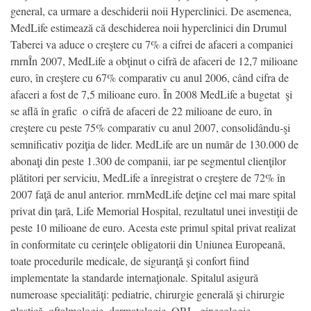
general, ca urmare a deschiderii noii Hyperclinici. De asemenea,
MedLife estimează că deschiderea noii hyperclinici din Drumul
Taberei va aduce o creştere cu 7% a cifrei de afaceri a companiei
rnrnÎn 2007, MedLife a obţinut o cifră de afaceri de 12,7 milioane
euro, în creştere cu 67% comparativ cu anul 2006, când cifra de
afaceri a fost de 7,5 milioane euro. În 2008 MedLife a bugetat  şi
se află în grafic  o cifră de afaceri de 22 milioane de euro, în
creştere cu peste 75% comparativ cu anul 2007, consolidându-şi
semnificativ poziţia de lider. MedLife are un număr de 130.000 de
abonaţi din peste 1.300 de companii, iar pe segmentul clienţilor
plătitori per serviciu, MedLife a înregistrat o creştere de 72% în
2007 faţă de anul anterior. rnrnMedLife deţine cel mai mare spital
privat din ţară, Life Memorial Hospital, rezultatul unei investiţii de
peste 10 milioane de euro. Acesta este primul spital privat realizat
în conformitate cu cerinţele obligatorii din Uniunea Europeană,
toate procedurile medicale, de siguranţă şi confort fiind
implementate la standarde internaţionale. Spitalul asigură
numeroase specialităţi: pediatrie, chirurgie generală şi chirurgie
plastică, oftalmologie, dermatologie, ORL, ginecologie,