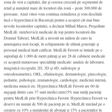
zona de vest a capitalei, dar şi cererea crescută pe segmentul de
retail şi numărul mare de locuitori din zonă – peste 300.000 de
persoane. Anul viitor vom continua extinderea şi vom deschide
încă o hyperclinică în Bucureşti pentru a acoperi cât mai bine
nevoile locuitorilor capitalei, a declarat Mihail Marcu, Preşedinte
MedLife. rnrnServicii medicale de top pentru locuitorii din
Drumul Taberei. MedLife a investit un milion de euro în
amenajarea noii locaţii, în echipamente de ultimă generaţie şi
personal medical înalt calificat. MedLife Favorit se întinde pe o
suprafaţă de 1.000 de metri pătraţi şi are 28 de cabinete medicale
ce acoperă numeroase specialităţi medicale: analize de laborator,
imagistică (ecografie 2D, 3D şi 4D, radiologie şi
osteodensimetrie), ORL, oftalmologie, dermatologie, ginecologie,
pediatrie, psihologie, reumatologie, cardiologie, medicină internă,
medicina muncii etc. Hyperclinica MedLife Favorit are 60 de
angajaţi dintre care 37 sunt medici.rnrn15% mai mulţi pacienţi
pentru MedLife prin Hyperclinica Favorit. Hyperclinica Favorit va
deservi un număr de 500 de pacienţi pe zi, MedLife mizând pe o
creştere cu 10% a numărului de abonaţi şi 15% a pacienţilor în