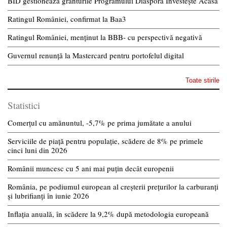
BID gestionează granturile Programului Diaspora Investește Acasă
Ratingul României, confirmat la Baa3
Ratingul României, menținut la BBB- cu perspectivă negativă
Guvernul renunță la Mastercard pentru portofelul digital
Toate stirile
Statistici
Comerțul cu amănuntul, -5,7% pe prima jumătate a anului
Serviciile de piață pentru populație, scădere de 8% pe primele
cinci luni din 2026
Românii muncesc cu 5 ani mai puțin decât europenii
România, pe podiumul european al creșterii prețurilor la carburanți
și lubrifianți în iunie 2026
Inflația anuală, în scădere la 9,2% după metodologia europeană