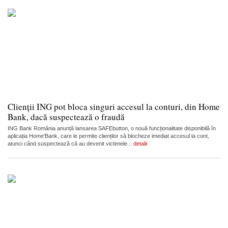
Clienții ING pot bloca singuri accesul la conturi, din Home
Bank, dacă suspectează o fraudă
ING Bank România anunță lansarea SAFEbutton, o nouă funcționalitate disponibilă în
aplicația Home'Bank, care le permite clienților să blocheze imediat accesul la cont,
atunci când suspectează că au devenit victimele...
detalii