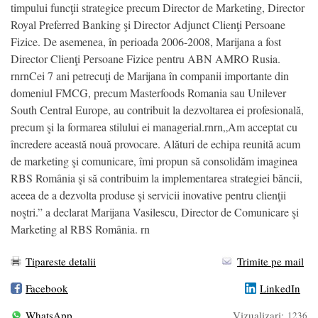
timpului funcţii strategice precum Director de Marketing, Director
Royal Preferred Banking şi Director Adjunct Clienţi Persoane
Fizice. De asemenea, în perioada 2006-2008, Marijana a fost
Director Clienţi Persoane Fizice pentru ABN AMRO Rusia.
rnrnCei 7 ani petrecuţi de Marijana în companii importante din
domeniul FMCG, precum Masterfoods Romania sau Unilever
South Central Europe, au contribuit la dezvoltarea ei profesională,
precum şi la formarea stilului ei managerial.rnrn„Am acceptat cu
încredere această nouă provocare. Alături de echipa reunită acum
de marketing şi comunicare, îmi propun să consolidăm imaginea
RBS România şi să contribuim la implementarea strategiei băncii,
aceea de a dezvolta produse şi servicii inovative pentru clienţii
noştri.” a declarat Marijana Vasilescu, Director de Comunicare şi
Marketing al RBS România. rn
Tipareste detalii
Trimite pe mail
Facebook
LinkedIn
WhatsApp
Vizualizari:
1236