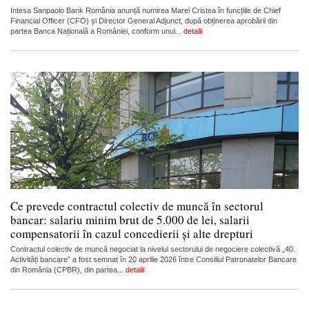
Intesa Sanpaolo Bank România anunță numirea Marei Cristea în funcțiile de Chief
Financial Officer (CFO) și Director General Adjunct, după obținerea aprobării din
partea Banca Națională a României, conform unui...
detalii
Ce prevede contractul colectiv de muncă în sectorul
bancar: salariu minim brut de 5.000 de lei, salarii
compensatorii în cazul concedierii și alte drepturi
Contractul colectiv de muncă negociat la nivelul sectorului de negociere colectivă „40.
Activități bancare” a fost semnat în 20 aprilie 2026 între Consiliul Patronatelor Bancare
din România (CPBR), din partea...
detalii