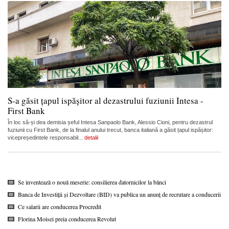
S-a găsit țapul ispășitor al dezastrului fuziunii Intesa -
First Bank
În loc să-și dea demisia șeful Intesa Sanpaolo Bank, Alessio Cioni, pentru dezastrul
fuziunii cu First Bank, de la finalul anului trecut, banca italiană a găsit țapul ispășitor:
vicepreședintele responsabil...
detalii
Se inventează o nouă meserie: consilierea datornicilor la bănci
Banca de Investiții și Dezvoltare (BID) va publica un anunț de recrutare a conducerii
Ce salarii are conducerea Procredit
Florina Moisei preia conducerea Revolut