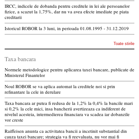
IRCC, indicele de dobanda pentru creditele in lei ale persoanelor
fizice, a scazut la 1,75%, dar nu va avea efecte imediate pe piata
creditarii
Istoricul ROBOR la 3 luni, in perioada 01.08.1995 - 31.12.2019
Toate stirile
Taxa bancara
Normele metodologice pentru aplicarea taxei bancare, publicate de
Ministerul Finantelor
Noul ROBOR se va aplica automat la creditele noi si prin
refinantare la cele in derulare
Taxa bancara ar putea fi redusa de la 1,2% la 0,4% la bancile mari
si 0,2% la cele mici, insa bancherii avertizeaza ca indiferent de
nivelul acesteia, intermedierea financiara va scadea iar dobanzile
vor creste
Raiffeisen anunta ca activitatea bancii a incetinit substantial din
cauza taxei bancare; strategia va fi reevaluata, nu vor mai fi