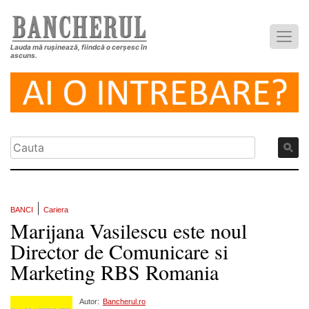
Lauda mă rușinează, fiindcă o cerșesc în
ascuns.
|
BANCI
Cariera
Marijana Vasilescu este noul
Director de Comunicare si
Marketing RBS Romania
Autor:
Bancherul.ro