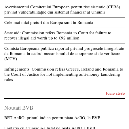
Avertismentul Comitetului European pentru risc sistemic (CERS)
privind vulnerabilitățile din sistemul financiar al Uniunii
Cele mai mici preturi din Europa sunt in Romania
State aid: Commission refers Romania to Court for failure to
recover illegal aid worth up to €92 million
Comisia Europeana publica raportul privind progresele inregistrate
de Romania in cadrul mecanismului de cooperare si de verificare
(MCV)
Infringements: Commission refers Greece, Ireland and Romania to
the Court of Justice for not implementing anti-money laundering
rules
Toate stirile
Noutati BVB
BET AeRO, primul indice pentru piata AeRO, la BVB
Laptaria cu Caimac s-a listat pe piata AeRO a BVB