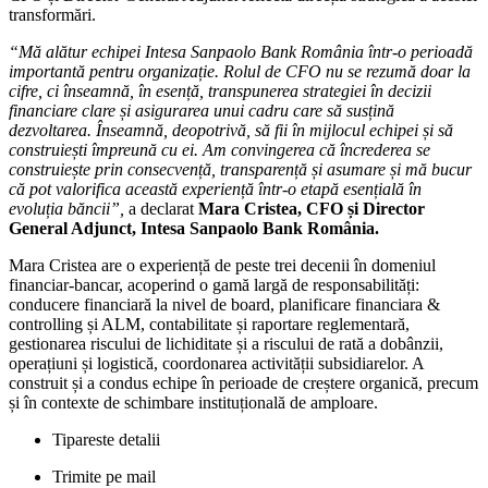
transformări.
“Mă alătur echipei Intesa Sanpaolo Bank România într-o perioadă
importantă pentru organizație. Rolul de CFO nu se rezumă doar la
cifre, ci înseamnă, în esență, transpunerea strategiei în decizii
financiare clare și asigurarea unui cadru care să susțină
dezvoltarea. Înseamnă, deopotrivă, să fii în mijlocul echipei și să
construiești împreună cu ei. Am convingerea că încrederea se
construiește prin consecvență, transparență și asumare și mă bucur
că pot valorifica această experiență într-o etapă esențială în
evoluția băncii”,
a declarat
Mara Cristea, CFO și Director
General Adjunct, Intesa Sanpaolo Bank România.
Mara Cristea are o experiență de peste trei decenii în domeniul
financiar-bancar, acoperind o gamă largă de responsabilități:
conducere financiară la nivel de board, planificare financiara &
controlling și ALM, contabilitate și raportare reglementară,
gestionarea riscului de lichiditate și a riscului de rată a dobânzii,
operațiuni și logistică, coordonarea activității subsidiarelor. A
construit și a condus echipe în perioade de creștere organică, precum
și în contexte de schimbare instituțională de amploare.
Tipareste detalii
Trimite pe mail