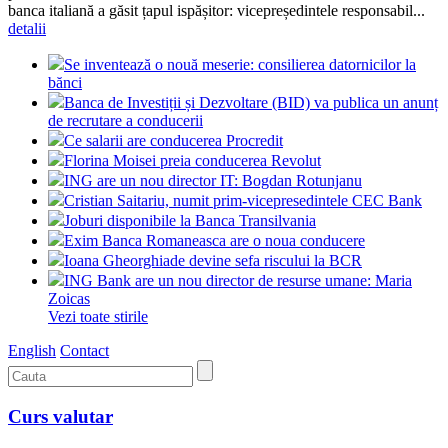
banca italiană a găsit țapul ispășitor: vicepreședintele responsabil...
detalii
Se inventează o nouă meserie: consilierea datornicilor la
bănci
Banca de Investiții și Dezvoltare (BID) va publica un anunț
de recrutare a conducerii
Ce salarii are conducerea Procredit
Florina Moisei preia conducerea Revolut
ING are un nou director IT: Bogdan Rotunjanu
Cristian Saitariu, numit prim-vicepresedintele CEC Bank
Joburi disponibile la Banca Transilvania
Exim Banca Romaneasca are o noua conducere
Ioana Gheorghiade devine sefa riscului la BCR
ING Bank are un nou director de resurse umane: Maria
Zoicas
Vezi toate stirile
English
Contact
Curs valutar