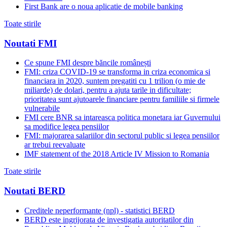
First Bank are o noua aplicatie de mobile banking
Toate stirile
Noutati FMI
Ce spune FMI despre băncile românești
FMI: criza COVID-19 se transforma in criza economica si
financiara in 2020, suntem pregatiti cu 1 trilion (o mie de
miliarde) de dolari, pentru a ajuta tarile in dificultate;
prioritatea sunt ajutoarele financiare pentru familiile si firmele
vulnerabile
FMI cere BNR sa intareasca politica monetara iar Guvernului
sa modifice legea pensiilor
FMI: majorarea salariilor din sectorul public si legea pensiilor
ar trebui reevaluate
IMF statement of the 2018 Article IV Mission to Romania
Toate stirile
Noutati BERD
Creditele neperformante (npl) - statistici BERD
BERD este ingrijorata de investigatia autoritatilor din