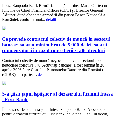
Intesa Sanpaolo Bank România anunță numirea Marei Cristea în
funcțiile de Chief Financial Officer (CFO) și Director General
Adjunct, după obținerea aprobării din partea Banca Națională a
României, conform unui...
detalii
Ce prevede contractul colectiv de muncă în sectorul
bancar: salariu minim brut de 5.000 de lei, salarii
compensatorii în cazul concedierii și alte drepturi
Contractul colectiv de muncă negociat la nivelul sectorului de
negociere colectivă „40. Activități bancare” a fost semnat în 20
aprilie 2026 între Consiliul Patronatelor Bancare din România
(CPBR), din partea...
detalii
S-a găsit țapul ispășitor al dezastrului fuziunii Intesa
- First Bank
În loc să-și dea demisia șeful Intesa Sanpaolo Bank, Alessio Cioni,
pentru dezastrul fuziunii cu First Bank, de la finalul anului trecut,