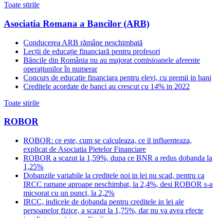
Toate stirile
Asociatia Romana a Bancilor (ARB)
Conducerea ARB rămâne neschimbată
Lecții de educație financiară pentru profesori
Băncile din România nu au majorat comisioanele aferente
operațiunilor în numerar
Concurs de educatie financiara pentru elevi, cu premii in bani
Creditele acordate de banci au crescut cu 14% in 2022
Toate stirile
ROBOR
ROBOR: ce este, cum se calculeaza, ce il influenteaza,
explicat de Asociatia Pietelor Financiare
ROBOR a scazut la 1,59%, dupa ce BNR a redus dobanda la
1,25%
Dobanzile variabile la creditele noi in lei nu scad, pentru ca
IRCC ramane aproape neschimbat, la 2,4%, desi ROBOR s-a
micsorat cu un punct, la 2,2%
IRCC, indicele de dobanda pentru creditele in lei ale
persoanelor fizice, a scazut la 1,75%, dar nu va avea efecte