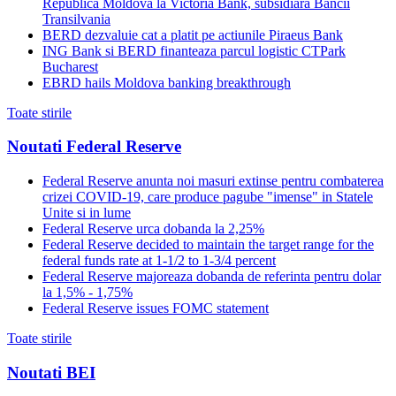
Republica Moldova la Victoria Bank, subsidiara Bancii
Transilvania
BERD dezvaluie cat a platit pe actiunile Piraeus Bank
ING Bank si BERD finanteaza parcul logistic CTPark
Bucharest
EBRD hails Moldova banking breakthrough
Toate stirile
Noutati Federal Reserve
Federal Reserve anunta noi masuri extinse pentru combaterea
crizei COVID-19, care produce pagube "imense" in Statele
Unite si in lume
Federal Reserve urca dobanda la 2,25%
Federal Reserve decided to maintain the target range for the
federal funds rate at 1-1/2 to 1-3/4 percent
Federal Reserve majoreaza dobanda de referinta pentru dolar
la 1,5% - 1,75%
Federal Reserve issues FOMC statement
Toate stirile
Noutati BEI