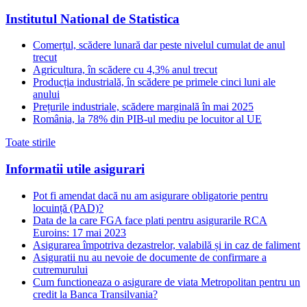
Institutul National de Statistica
Comerțul, scădere lunară dar peste nivelul cumulat de anul
trecut
Agricultura, în scădere cu 4,3% anul trecut
Producția industrială, în scădere pe primele cinci luni ale
anului
Prețurile industriale, scădere marginală în mai 2025
România, la 78% din PIB-ul mediu pe locuitor al UE
Toate stirile
Informatii utile asigurari
Pot fi amendat dacă nu am asigurare obligatorie pentru
locuință (PAD)?
Data de la care FGA face plati pentru asigurarile RCA
Euroins: 17 mai 2023
Asigurarea împotriva dezastrelor, valabilă și in caz de faliment
Asiguratii nu au nevoie de documente de confirmare a
cutremurului
Cum functioneaza o asigurare de viata Metropolitan pentru un
credit la Banca Transilvania?