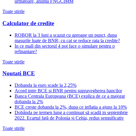
urmatoare, anunta FNGCIMM
Toate stirile
Calculator de credite
ROBOR la 3 luni a scazut cu aproape un punct, dupa
masurile luate de BNR; cu cat se reduce rata la credite?
In ce mall din sectorul 4 pot face o simulare pentru o
refinantare?
Toate stirile
Noutati BCE
Dobanda la euro scade la 2,25%
Acord intre BCE si BNR pentru supravegherea bancilor
Banca Centrala Europeana (BCE) explica de ce a majorat
dobanda la 2%
BCE creste dobanda la 2%, dupa ce inflatia a ajuns la 10%
Dobânda pe termen lung a continuat să scadă in septembrie
2022. Ecartul față de Polonia și Cehia, redus semnificativ
Toate stirile