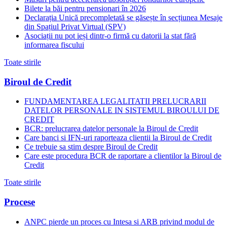
Bilete la băi pentru pensionari în 2026
Declarația Unică precompletată se găsește în secțiunea Mesaje
din Spațiul Privat Virtual (SPV)
Asociații nu pot ieși dintr-o firmă cu datorii la stat fără
informarea fiscului
Toate stirile
Biroul de Credit
FUNDAMENTAREA LEGALITATII PRELUCRARII
DATELOR PERSONALE IN SISTEMUL BIROULUI DE
CREDIT
BCR: prelucrarea datelor personale la Biroul de Credit
Care banci si IFN-uri raporteaza clientii la Biroul de Credit
Ce trebuie sa stim despre Biroul de Credit
Care este procedura BCR de raportare a clientilor la Biroul de
Credit
Toate stirile
Procese
ANPC pierde un proces cu Intesa si ARB privind modul de