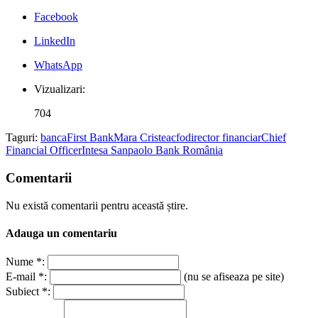
Facebook
LinkedIn
WhatsApp
Vizualizari:
704
Taguri:
banca
First Bank
Mara Cristea
cfo
director financiar
Chief
Financial Officer
Intesa Sanpaolo Bank România
Comentarii
Nu există comentarii pentru această știre.
Adauga un comentariu
Nume *:
E-mail *:
(nu se afiseaza pe site)
Subiect *: