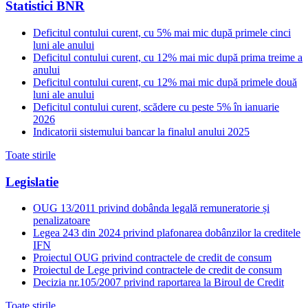
Statistici BNR
Deficitul contului curent, cu 5% mai mic după primele cinci
luni ale anului
Deficitul contului curent, cu 12% mai mic după prima treime a
anului
Deficitul contului curent, cu 12% mai mic după primele două
luni ale anului
Deficitul contului curent, scădere cu peste 5% în ianuarie
2026
Indicatorii sistemului bancar la finalul anului 2025
Toate stirile
Legislatie
OUG 13/2011 privind dobânda legală remuneratorie și
penalizatoare
Legea 243 din 2024 privind plafonarea dobânzilor la creditele
IFN
Proiectul OUG privind contractele de credit de consum
Proiectul de Lege privind contractele de credit de consum
Decizia nr.105/2007 privind raportarea la Biroul de Credit
Toate stirile