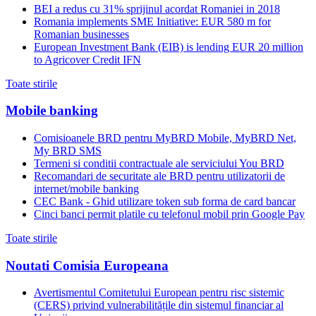
BEI a redus cu 31% sprijinul acordat Romaniei in 2018
Romania implements SME Initiative: EUR 580 m for
Romanian businesses
European Investment Bank (EIB) is lending EUR 20 million
to Agricover Credit IFN
Toate stirile
Mobile banking
Comisioanele BRD pentru MyBRD Mobile, MyBRD Net,
My BRD SMS
Termeni si conditii contractuale ale serviciului You BRD
Recomandari de securitate ale BRD pentru utilizatorii de
internet/mobile banking
CEC Bank - Ghid utilizare token sub forma de card bancar
Cinci banci permit platile cu telefonul mobil prin Google Pay
Toate stirile
Noutati Comisia Europeana
Avertismentul Comitetului European pentru risc sistemic
(CERS) privind vulnerabilitățile din sistemul financiar al