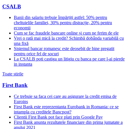
CSALB
Banii din salariu trebuie împărțiți astfel: 50% pentru
cheltuielile familiei, 30% pentru distracție, 20% pentru
economii
Cum se fac fraudele bancare online și cum ne ferim de ele
Vrei o rată mai mică la credit? Schimbă dobânda variabilă cu
una fixă
Sistemul bancar romanesc este deosebit de bine pregatit
pentru orice fel de socuri
La CSALB poti castiga un litigiu cu banca pe care l-ai pierde
in instanta
Toate stirile
First Bank
Ce trebuie sa faca cei care au asigurare la credit emisa de
Euroins
First Bank este reprezentanta Eurobank in Romania: ce se
intampla cu creditele Bancpost?
Clientii First Bank pot face plati prin Google Pay
First Bank anunta rezultatele financiare din prima jumatate a
anului 2021