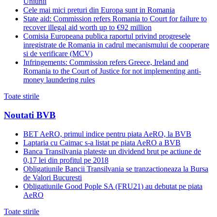
Uniunii
Cele mai mici preturi din Europa sunt in Romania
State aid: Commission refers Romania to Court for failure to
recover illegal aid worth up to €92 million
Comisia Europeana publica raportul privind progresele
inregistrate de Romania in cadrul mecanismului de cooperare
si de verificare (MCV)
Infringements: Commission refers Greece, Ireland and
Romania to the Court of Justice for not implementing anti-
money laundering rules
Toate stirile
Noutati BVB
BET AeRO, primul indice pentru piata AeRO, la BVB
Laptaria cu Caimac s-a listat pe piata AeRO a BVB
Banca Transilvania plateste un dividend brut pe actiune de
0,17 lei din profitul pe 2018
Obligatiunile Bancii Transilvania se tranzactioneaza la Bursa
de Valori Bucuresti
Obligatiunile Good Pople SA (FRU21) au debutat pe piata
AeRO
Toate stirile