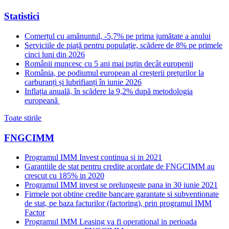
Statistici
Comerțul cu amănuntul, -5,7% pe prima jumătate a anului
Serviciile de piață pentru populație, scădere de 8% pe primele
cinci luni din 2026
Românii muncesc cu 5 ani mai puțin decât europenii
România, pe podiumul european al creșterii prețurilor la
carburanți și lubrifianți în iunie 2026
Inflația anuală, în scădere la 9,2% după metodologia
europeană
Toate stirile
FNGCIMM
Programul IMM Invest continua si in 2021
Garantiile de stat pentru credite acordate de FNGCIMM au
crescut cu 185% in 2020
Programul IMM invest se prelungeste pana in 30 iunie 2021
Firmele pot obtine credite bancare garantate si subventionate
de stat, pe baza facturilor (factoring), prin programul IMM
Factor
Programul IMM Leasing va fi operational in perioada