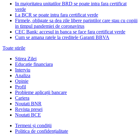
In majoritatea unitatilor BRD se poate intra fara certificat
verde
La BCR se poate intra fara certificat verde
Firmele, obligate sa dea zile libere parintilor care stau cu copiii
in timpul pandemiei de coronavirus
CEC Bank: accesul in banca se face fara certificat verde
Cum se amana ratele la creditele Garanti BBVA
Toate stirile
Stirea Zilei
Educatie financiara
Interviu
Analiza
Opinie
Profil
Probleme aplicații bancare
Cariera
Noutati BNR
Revista presei
Noutati BCE
Termeni și condiții
Politica de confidențialitate