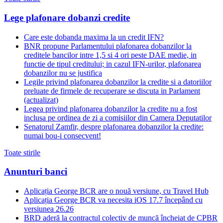
Lege plafonare dobanzi credite
Care este dobanda maxima la un credit IFN?
BNR propune Parlamentului plafonarea dobanzilor la
creditele bancilor intre 1,5 si 4 ori peste DAE medie, in
functie de tipul creditului; in cazul IFN-urilor, plafonarea
dobanzilor nu se justifica
Legile privind plafonarea dobanzilor la credite si a datoriilor
preluate de firmele de recuperare se discuta in Parlament
(actualizat)
Legea privind plafonarea dobanzilor la credite nu a fost
inclusa pe ordinea de zi a comisiilor din Camera Deputatilor
Senatorul Zamfir, despre plafonarea dobanzilor la credite:
numai bou-i consecvent!
Toate stirile
Anunturi banci
Aplicația George BCR are o nouă versiune, cu Travel Hub
Aplicația George BCR va necesita iOS 17.7 începând cu
versiunea 26.26
BRD aderă la contractul colectiv de muncă încheiat de CPBR