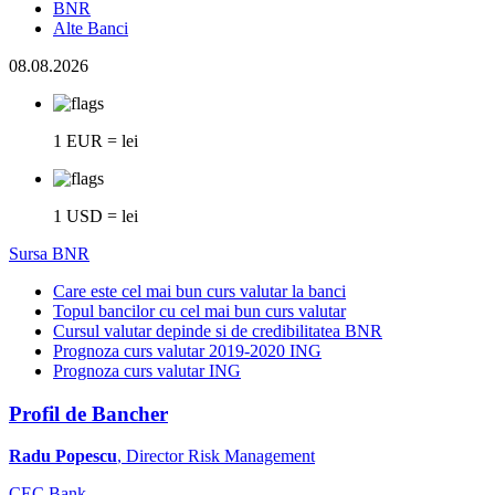
BNR
Alte Banci
08.08.2026
1 EUR = lei
1 USD = lei
Sursa BNR
Care este cel mai bun curs valutar la banci
Topul bancilor cu cel mai bun curs valutar
Cursul valutar depinde si de credibilitatea BNR
Prognoza curs valutar 2019-2020 ING
Prognoza curs valutar ING
Profil de Bancher
Radu Popescu
, Director Risk Management
CEC Bank