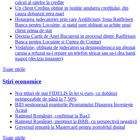
calcul al ratelor la credite
Un client Credius obtine in justitie anularea creditului, din
cauza dobanzii prea mari
Hotararea judecatoriei prin care Aedificium, fosta Raiffeisen
Banca pentru Locuinte, si statul sunt obligati sa achite unui
client prima de stat
Decizia Curtii de Apel Bucuresti in procesul dintre Raiffeisen
Banca pentru Locuinte si Curtea de Conturi
Vodafone, obligata de judecatori sa despagubeasca un abonat
caruia a refuzat sa-i repare un telefon stricat sau sa-i dea banii
inapoi (decizia instantei)
Toate stirile
Stiri economice
Noi titluri de stat FIDELIS în lei și euro, cu dobânzi
neimpozabile de pânã la 7,50%
BID gestionează granturile Programului Diaspora Investește
Acasă
Ratingul României, confirmat la Baa3
Ratingul României, menținut la BBB- cu perspectivă negativă
Guvernul renunță la Mastercard pentru portofelul digital
Toate stirile