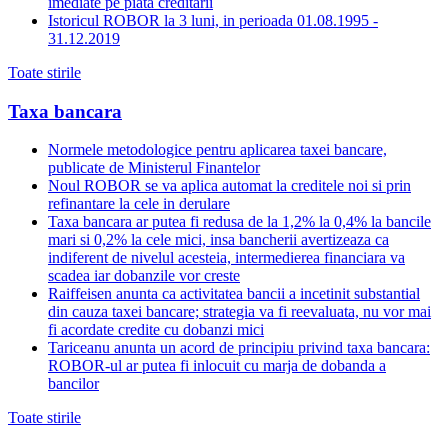
imediate pe piata creditarii
Istoricul ROBOR la 3 luni, in perioada 01.08.1995 -
31.12.2019
Toate stirile
Taxa bancara
Normele metodologice pentru aplicarea taxei bancare,
publicate de Ministerul Finantelor
Noul ROBOR se va aplica automat la creditele noi si prin
refinantare la cele in derulare
Taxa bancara ar putea fi redusa de la 1,2% la 0,4% la bancile
mari si 0,2% la cele mici, insa bancherii avertizeaza ca
indiferent de nivelul acesteia, intermedierea financiara va
scadea iar dobanzile vor creste
Raiffeisen anunta ca activitatea bancii a incetinit substantial
din cauza taxei bancare; strategia va fi reevaluata, nu vor mai
fi acordate credite cu dobanzi mici
Tariceanu anunta un acord de principiu privind taxa bancara:
ROBOR-ul ar putea fi inlocuit cu marja de dobanda a
bancilor
Toate stirile