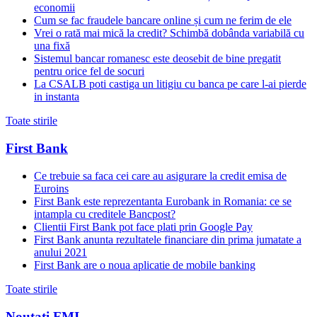
economii
Cum se fac fraudele bancare online și cum ne ferim de ele
Vrei o rată mai mică la credit? Schimbă dobânda variabilă cu
una fixă
Sistemul bancar romanesc este deosebit de bine pregatit
pentru orice fel de socuri
La CSALB poti castiga un litigiu cu banca pe care l-ai pierde
in instanta
Toate stirile
First Bank
Ce trebuie sa faca cei care au asigurare la credit emisa de
Euroins
First Bank este reprezentanta Eurobank in Romania: ce se
intampla cu creditele Bancpost?
Clientii First Bank pot face plati prin Google Pay
First Bank anunta rezultatele financiare din prima jumatate a
anului 2021
First Bank are o noua aplicatie de mobile banking
Toate stirile
Noutati FMI