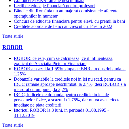
Conducerea ARB rămâne neschimbată
Lecții de educație financiară pentru profesori
Băncile din România nu au majorat comisioanele aferente
operațiunilor în numerar
Concurs de educatie financiara pentru elevi, cu premii in bani
Creditele acordate de banci au crescut cu 14% in 2022
Toate stirile
ROBOR
ROBOR: ce este, cum se calculeaza, ce il influenteaza,
explicat de Asociatia Pietelor Financiare
ROBOR a scazut la 1,59%, dupa ce BNR a redus dobanda la
1,25%
Dobanzile variabile la creditele noi in lei nu scad, pentru ca
IRCC ramane aproape neschimbat, la 2,4%, desi ROBOR s-a
micsorat cu un punct, la 2,2%
IRCC, indicele de dobanda pentru creditele in lei ale
persoanelor fizice, a scazut la 1,75%, dar nu va avea efecte
imediate pe piata creditarii
Istoricul ROBOR la 3 luni, in perioada 01.08.1995 -
31.12.2019
Toate stirile