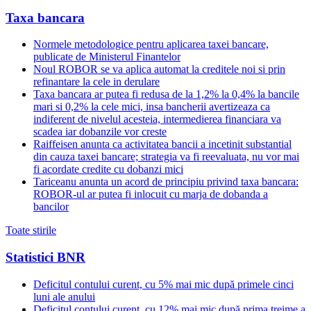
Taxa bancara
Normele metodologice pentru aplicarea taxei bancare,
publicate de Ministerul Finantelor
Noul ROBOR se va aplica automat la creditele noi si prin
refinantare la cele in derulare
Taxa bancara ar putea fi redusa de la 1,2% la 0,4% la bancile
mari si 0,2% la cele mici, insa bancherii avertizeaza ca
indiferent de nivelul acesteia, intermedierea financiara va
scadea iar dobanzile vor creste
Raiffeisen anunta ca activitatea bancii a incetinit substantial
din cauza taxei bancare; strategia va fi reevaluata, nu vor mai
fi acordate credite cu dobanzi mici
Tariceanu anunta un acord de principiu privind taxa bancara:
ROBOR-ul ar putea fi inlocuit cu marja de dobanda a
bancilor
Toate stirile
Statistici BNR
Deficitul contului curent, cu 5% mai mic după primele cinci
luni ale anului
Deficitul contului curent, cu 12% mai mic după prima treime a