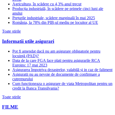
Agricultura, în scădere cu 4,3% anul trecut
Producția industrială, în scădere pe primele cinci luni ale
anului
Prețurile industriale, scădere marginală în mai 2025
România, la 78% din PIB-ul mediu pe locuitor al UE
Toate stirile
Informatii utile asigurari
Pot fi amendat dacă nu am asigurare obligatorie pentru
locuință (PAD)?
Data de la care FGA face plati pentru asigurarile RCA
Euroins: 17 mai 2023
Asigurarea împotriva dezastrelor, valabilă și in caz de faliment
Asiguratii nu au nevoie de documente de confirmare a
cutremurului
Cum functioneaza o asigurare de viata Metropolitan pentru un
credit la Banca Transilvania?
Toate stirile
FILME