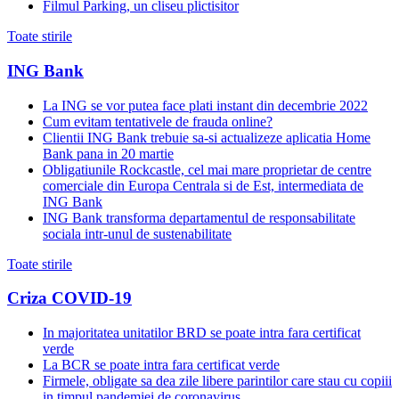
Filmul Parking, un cliseu plictisitor
Toate stirile
ING Bank
La ING se vor putea face plati instant din decembrie 2022
Cum evitam tentativele de frauda online?
Clientii ING Bank trebuie sa-si actualizeze aplicatia Home
Bank pana in 20 martie
Obligatiunile Rockcastle, cel mai mare proprietar de centre
comerciale din Europa Centrala si de Est, intermediata de
ING Bank
ING Bank transforma departamentul de responsabilitate
sociala intr-unul de sustenabilitate
Toate stirile
Criza COVID-19
In majoritatea unitatilor BRD se poate intra fara certificat
verde
La BCR se poate intra fara certificat verde
Firmele, obligate sa dea zile libere parintilor care stau cu copiii
in timpul pandemiei de coronavirus