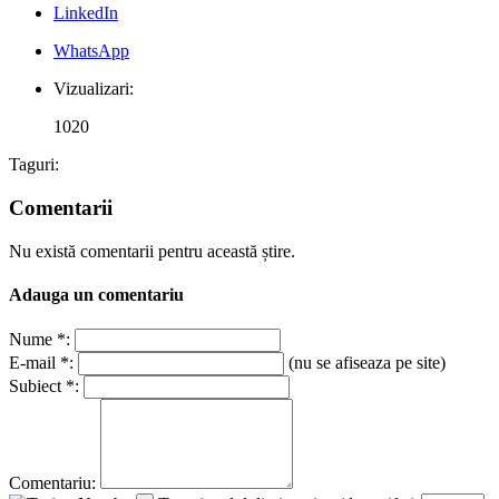
LinkedIn
WhatsApp
Vizualizari:
1020
Taguri:
Comentarii
Nu există comentarii pentru această știre.
Adauga un comentariu
Nume *:
E-mail *:
(nu se afiseaza pe site)
Subiect *:
Comentariu: