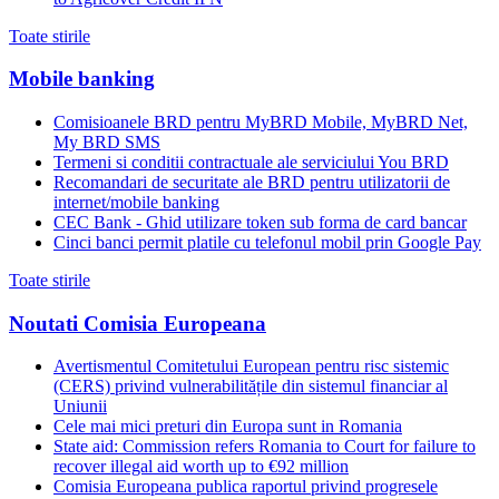
Toate stirile
Mobile banking
Comisioanele BRD pentru MyBRD Mobile, MyBRD Net,
My BRD SMS
Termeni si conditii contractuale ale serviciului You BRD
Recomandari de securitate ale BRD pentru utilizatorii de
internet/mobile banking
CEC Bank - Ghid utilizare token sub forma de card bancar
Cinci banci permit platile cu telefonul mobil prin Google Pay
Toate stirile
Noutati Comisia Europeana
Avertismentul Comitetului European pentru risc sistemic
(CERS) privind vulnerabilitățile din sistemul financiar al
Uniunii
Cele mai mici preturi din Europa sunt in Romania
State aid: Commission refers Romania to Court for failure to
recover illegal aid worth up to €92 million
Comisia Europeana publica raportul privind progresele