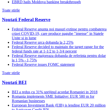
EBRD hails Moldova banking breakthrough
Toate stirile
Noutati Federal Reserve
Federal Reserve anunta noi masuri extinse pentru combaterea
crizei COVID-19, care produce pagube "imense" in Statele
Unite si in lume
Federal Reserve urca dobanda la 2,25%
Federal Reserve decided to maintain the target range for the
federal funds rate at 1-1/2 to 1-3/4 percent
Federal Reserve majoreaza dobanda de referinta pentru dolar
la 1,5% - 1,75%
Federal Reserve issues FOMC statement
Toate stirile
Noutati BEI
BEI a redus cu 31% sprijinul acordat Romaniei in 2018
Romania implements SME Initiative: EUR 580 m for
Romanian businesses
European Investment Bank (EIB) is lending EUR 20 million
to Agricover Credit IFN