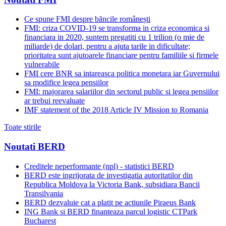
Ce spune FMI despre băncile românești
FMI: criza COVID-19 se transforma in criza economica si
financiara in 2020, suntem pregatiti cu 1 trilion (o mie de
miliarde) de dolari, pentru a ajuta tarile in dificultate;
prioritatea sunt ajutoarele financiare pentru familiile si firmele
vulnerabile
FMI cere BNR sa intareasca politica monetara iar Guvernului
sa modifice legea pensiilor
FMI: majorarea salariilor din sectorul public si legea pensiilor
ar trebui reevaluate
IMF statement of the 2018 Article IV Mission to Romania
Toate stirile
Noutati BERD
Creditele neperformante (npl) - statistici BERD
BERD este ingrijorata de investigatia autoritatilor din
Republica Moldova la Victoria Bank, subsidiara Bancii
Transilvania
BERD dezvaluie cat a platit pe actiunile Piraeus Bank
ING Bank si BERD finanteaza parcul logistic CTPark
Bucharest