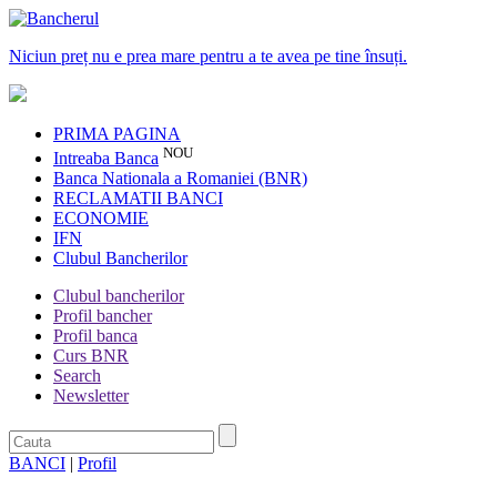
Niciun preț nu e prea mare pentru a te avea pe tine însuți.
PRIMA PAGINA
NOU
Intreaba Banca
Banca Nationala a Romaniei (BNR)
RECLAMATII BANCI
ECONOMIE
IFN
Clubul Bancherilor
Clubul bancherilor
Profil bancher
Profil banca
Curs BNR
Search
Newsletter
BANCI
|
Profil