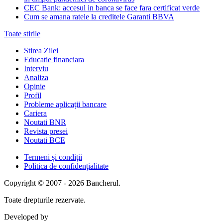
CEC Bank: accesul in banca se face fara certificat verde
Cum se amana ratele la creditele Garanti BBVA
Toate stirile
Stirea Zilei
Educatie financiara
Interviu
Analiza
Opinie
Profil
Probleme aplicații bancare
Cariera
Noutati BNR
Revista presei
Noutati BCE
Termeni și condiții
Politica de confidențialitate
Copyright © 2007 - 2026 Bancherul.
Toate drepturile rezervate.
Developed by