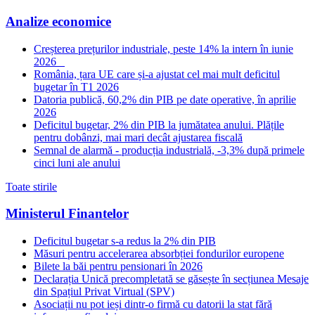
Analize economice
Creșterea prețurilor industriale, peste 14% la intern în iunie
2026
România, țara UE care și-a ajustat cel mai mult deficitul
bugetar în T1 2026
Datoria publică, 60,2% din PIB pe date operative, în aprilie
2026
Deficitul bugetar, 2% din PIB la jumătatea anului. Plățile
pentru dobânzi, mai mari decât ajustarea fiscală
Semnal de alarmă - producția industrială, -3,3% după primele
cinci luni ale anului
Toate stirile
Ministerul Finantelor
Deficitul bugetar s-a redus la 2% din PIB
Măsuri pentru accelerarea absorbției fondurilor europene
Bilete la băi pentru pensionari în 2026
Declarația Unică precompletată se găsește în secțiunea Mesaje
din Spațiul Privat Virtual (SPV)
Asociații nu pot ieși dintr-o firmă cu datorii la stat fără