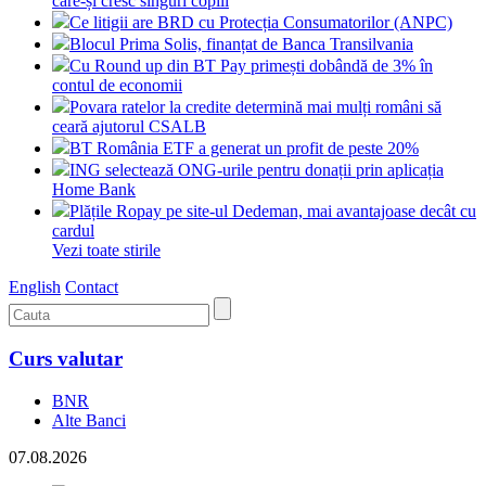
care-și cresc singuri copiii
Ce litigii are BRD cu Protecția Consumatorilor (ANPC)
Blocul Prima Solis, finanțat de Banca Transilvania
Cu Round up din BT Pay primești dobândă de 3% în
contul de economii
Povara ratelor la credite determină mai mulți români să
ceară ajutorul CSALB
BT România ETF a generat un profit de peste 20%
ING selectează ONG-urile pentru donații prin aplicația
Home Bank
Plățile Ropay pe site-ul Dedeman, mai avantajoase decât cu
cardul
Vezi toate stirile
English
Contact
Curs valutar
BNR
Alte Banci
07.08.2026