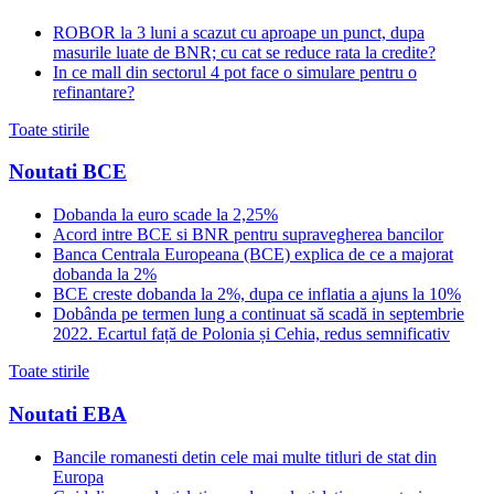
ROBOR la 3 luni a scazut cu aproape un punct, dupa
masurile luate de BNR; cu cat se reduce rata la credite?
In ce mall din sectorul 4 pot face o simulare pentru o
refinantare?
Toate stirile
Noutati BCE
Dobanda la euro scade la 2,25%
Acord intre BCE si BNR pentru supravegherea bancilor
Banca Centrala Europeana (BCE) explica de ce a majorat
dobanda la 2%
BCE creste dobanda la 2%, dupa ce inflatia a ajuns la 10%
Dobânda pe termen lung a continuat să scadă in septembrie
2022. Ecartul față de Polonia și Cehia, redus semnificativ
Toate stirile
Noutati EBA
Bancile romanesti detin cele mai multe titluri de stat din
Europa