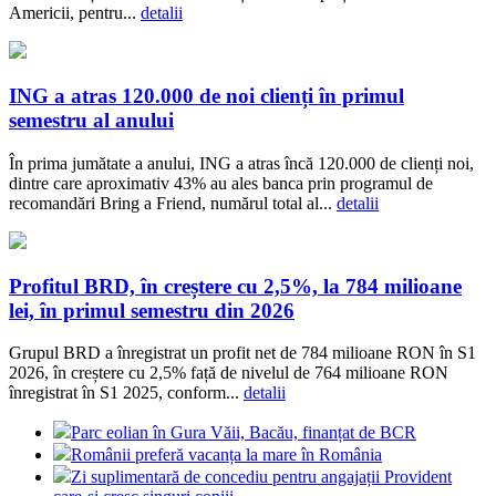
Americii, pentru...
detalii
ING a atras 120.000 de noi clienți în primul
semestru al anului
În prima jumătate a anului, ING a atras încă 120.000 de clienți noi,
dintre care aproximativ 43% au ales banca prin programul de
recomandări Bring a Friend, numărul total al...
detalii
Profitul BRD, în creștere cu 2,5%, la 784 milioane
lei, în primul semestru din 2026
Grupul BRD a înregistrat un profit net de 784 milioane RON în S1
2026, în creștere cu 2,5% față de nivelul de 764 milioane RON
înregistrat în S1 2025, conform...
detalii
Parc eolian în Gura Văii, Bacău, finanțat de BCR
Românii preferă vacanța la mare în România
Zi suplimentară de concediu pentru angajații Provident