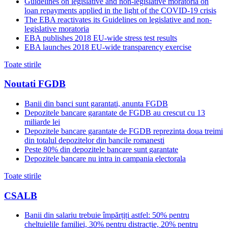
Guidelines on legislative and non-legislative moratoria on
loan repayments applied in the light of the COVID-19 crisis
The EBA reactivates its Guidelines on legislative and non-
legislative moratoria
EBA publishes 2018 EU-wide stress test results
EBA launches 2018 EU-wide transparency exercise
Toate stirile
Noutati FGDB
Banii din banci sunt garantati, anunta FGDB
Depozitele bancare garantate de FGDB au crescut cu 13
miliarde lei
Depozitele bancare garantate de FGDB reprezinta doua treimi
din totalul depozitelor din bancile romanesti
Peste 80% din depozitele bancare sunt garantate
Depozitele bancare nu intra in campania electorala
Toate stirile
CSALB
Banii din salariu trebuie împărțiți astfel: 50% pentru
cheltuielile familiei, 30% pentru distracție, 20% pentru