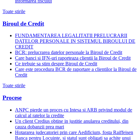
informarea fiscului
Toate stirile
Biroul de Credit
FUNDAMENTAREA LEGALITATII PRELUCRARII
DATELOR PERSONALE IN SISTEMUL BIROULUI DE
CREDIT
BCR: prelucrarea datelor personale la Biroul de Credit
Care banci si IFN-uri raporteaza clientii la Biroul de Credit
Ce trebuie sa stim despre Biroul de Credit
Care este procedura BCR de raportare a clientilor la Biroul de
Credit
Toate stirile
Procese
ANPC pierde un proces cu Intesa si ARB privind modul de
calcul al ratelor la credite
Un client Credius obtine in justitie anularea creditului, din
cauza dobanzii prea mari
Hotararea judecatoriei prin care Aedificium, fosta Raiffeisen
Banca pentru Locuinte, si statul sunt obligati sa achite unui