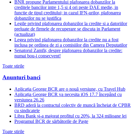
BNR propune Parlamentului plafonarea dobanzilor la
creditele bancilor intre 1,5 si 4 ori peste DAE medie, in
functie de tipul creditului; in cazul IFN-urilor, plafonarea
dobanzilor nu se justifica
Legile privind plafonarea dobanzilor la credite si a datoriilor
preluate de firmele de recuperare se discuta in Parlament
(actualizat)
Legea privind plafonarea dobanzilor la credite nu a fost
inclusa pe ordinea de zi a comisiilor din Camera Deputatilor
Senatorul Zamfir, despre plafonarea dobanzilor la credite:
numai bou-i consecvent!
Toate stirile
Anunturi banci
Aplicația George BCR are o nouă versiune, cu Travel Hub
Aplicația George BCR va necesita iOS 17.7 începând cu
versiunea 26.26
BRD aderă la contractul colectiv de muncă încheiat de CPBR
cu sindicatele
Libra Bank și-a majorat profitul cu 20%, la 324 milioane lei
Programul BCR de sărbătorile de Paște
Toate stirile