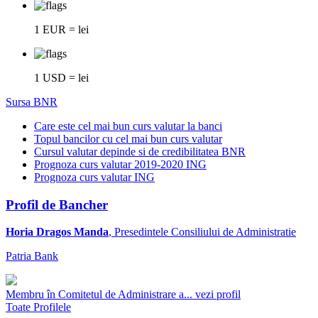
1 EUR = lei
1 USD = lei
Sursa BNR
Care este cel mai bun curs valutar la banci
Topul bancilor cu cel mai bun curs valutar
Cursul valutar depinde si de credibilitatea BNR
Prognoza curs valutar 2019-2020 ING
Prognoza curs valutar ING
Profil de Bancher
Horia Dragos Manda
, Presedintele Consiliului de Administratie
Patria Bank
Membru în Comitetul de Administrare a...
vezi profil
Toate Profilele