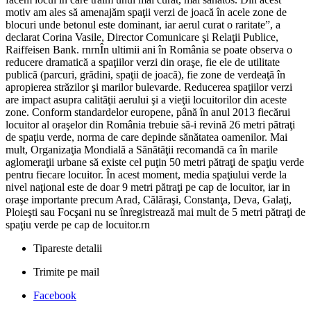
motiv am ales să amenajăm spaţii verzi de joacă în acele zone de
blocuri unde betonul este dominant, iar aerul curat o raritate”, a
declarat Corina Vasile, Director Comunicare şi Relaţii Publice,
Raiffeisen Bank. rnrnÎn ultimii ani în România se poate observa o
reducere dramatică a spaţiilor verzi din oraşe, fie ele de utilitate
publică (parcuri, grădini, spaţii de joacă), fie zone de verdeaţă în
apropierea străzilor şi marilor bulevarde. Reducerea spaţiilor verzi
are impact asupra calităţii aerului şi a vieţii locuitorilor din aceste
zone. Conform standardelor europene, până în anul 2013 fiecărui
locuitor al oraşelor din România trebuie să-i revină 26 metri pătraţi
de spaţiu verde, norma de care depinde sănătatea oamenilor. Mai
mult, Organizaţia Mondială a Sănătăţii recomandă ca în marile
aglomeraţii urbane să existe cel puţin 50 metri pătraţi de spaţiu verde
pentru fiecare locuitor. În acest moment, media spaţiului verde la
nivel naţional este de doar 9 metri pătraţi pe cap de locuitor, iar in
oraşe importante precum Arad, Călăraşi, Constanţa, Deva, Galaţi,
Ploieşti sau Focşani nu se înregistrează mai mult de 5 metri pătraţi de
spaţiu verde pe cap de locuitor.rn
Tipareste detalii
Trimite pe mail
Facebook