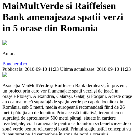
MaiMultVerde si Raiffeisen
Bank amenajeaza spatii verzi
in 5 orase din Romania
Autor:
Bancherul.ro
Publicat la: 2010-09-10 11:23
Ultima actualizare: 2010-09-10 11:23
Asociaţia MaiMultVerde şi Raiffeisen Bank derulează, în prezent,
un proiect prin care vor fi amenajate spaţii verzi şi de joacă în
oraşele Ploieşti, Alexandria, Călăraşi, Galaţi şi Focşani. Aceste oraşe
au cea mai mică suprafaţă de spaţiu verde pe cap de locuitor din
România, sub 5 metri, media europeană recomandată fiind de 26
metri pătraţi/cap de locuitor. Prin această iniţiativă, terenuri cu o
suprafaţă de aproximativ 500 metri pătraţi, situate în cartiere
rezidenţiale, vor fi amenajate pentru ca locuitorii să beneficieze de o
zonă verde pentru relaxare şi joacă. Primul spaţiu astfel conceput va
fi inaugurat pe 14 septembrie în zona de nord a oraşului