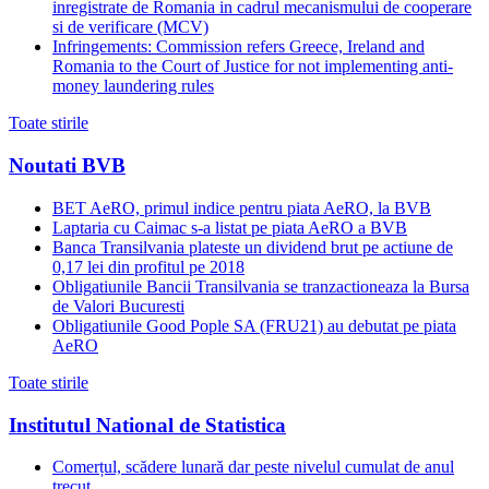
inregistrate de Romania in cadrul mecanismului de cooperare
si de verificare (MCV)
Infringements: Commission refers Greece, Ireland and
Romania to the Court of Justice for not implementing anti-
money laundering rules
Toate stirile
Noutati BVB
BET AeRO, primul indice pentru piata AeRO, la BVB
Laptaria cu Caimac s-a listat pe piata AeRO a BVB
Banca Transilvania plateste un dividend brut pe actiune de
0,17 lei din profitul pe 2018
Obligatiunile Bancii Transilvania se tranzactioneaza la Bursa
de Valori Bucuresti
Obligatiunile Good Pople SA (FRU21) au debutat pe piata
AeRO
Toate stirile
Institutul National de Statistica
Comerțul, scădere lunară dar peste nivelul cumulat de anul
trecut