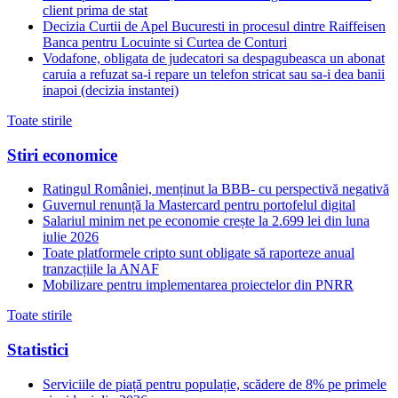
client prima de stat
Decizia Curtii de Apel Bucuresti in procesul dintre Raiffeisen
Banca pentru Locuinte si Curtea de Conturi
Vodafone, obligata de judecatori sa despagubeasca un abonat
caruia a refuzat sa-i repare un telefon stricat sau sa-i dea banii
inapoi (decizia instantei)
Toate stirile
Stiri economice
Ratingul României, menținut la BBB- cu perspectivă negativă
Guvernul renunță la Mastercard pentru portofelul digital
Salariul minim net pe economie crește la 2.699 lei din luna
iulie 2026
Toate platformele cripto sunt obligate să raporteze anual
tranzacțiile la ANAF
Mobilizare pentru implementarea proiectelor din PNRR
Toate stirile
Statistici
Serviciile de piață pentru populație, scădere de 8% pe primele