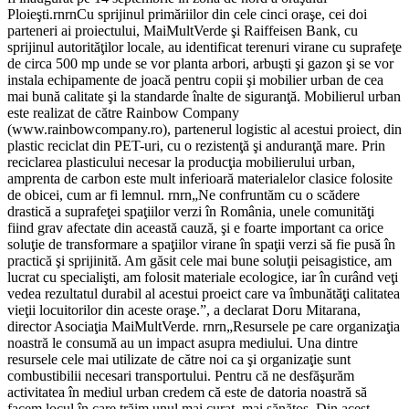
Ploieşti.rnrnCu sprijinul primăriilor din cele cinci oraşe, cei doi
parteneri ai proiectului, MaiMultVerde şi Raiffeisen Bank, cu
sprijinul autorităţilor locale, au identificat terenuri virane cu suprafeţe
de circa 500 mp unde se vor planta arbori, arbuşti şi gazon şi se vor
instala echipamente de joacă pentru copii şi mobilier urban de cea
mai bună calitate şi la standarde înalte de siguranţă. Mobilierul urban
este realizat de către Rainbow Company
(www.rainbowcompany.ro), partenerul logistic al acestui proiect, din
plastic reciclat din PET-uri, cu o rezistenţă şi anduranţă mare. Prin
reciclarea plasticului necesar la producţia mobilierului urban,
amprenta de carbon este mult inferioară materialelor clasice folosite
de obicei, cum ar fi lemnul. rnrn„Ne confruntăm cu o scădere
drastică a suprafeţei spaţiilor verzi în România, unele comunităţi
fiind grav afectate din această cauză, şi e foarte important ca orice
soluţie de transformare a spaţiilor virane în spaţii verzi să fie pusă în
practică şi sprijinită. Am găsit cele mai bune soluţii peisagistice, am
lucrat cu specialişti, am folosit materiale ecologice, iar în curând veţi
vedea rezultatul durabil al acestui proeict care va îmbunătăţi calitatea
vieţii locuitorilor din aceste oraşe.”, a declarat Doru Mitarana,
director Asociaţia MaiMultVerde. rnrn„Resursele pe care organizaţia
noastră le consumă au un impact asupra mediului. Una dintre
resursele cele mai utilizate de către noi ca şi organizaţie sunt
combustibilii necesari transportului. Pentru că ne desfăşurăm
activitatea în mediul urban credem că este de datoria noastră să
facem locul în care trăim unul mai curat, mai sănătos. Din acest