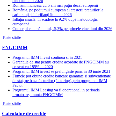
cinci luni din 2026
Românii muncesc cu 5 ani mai puțin decât europenii
România, pe podiumul european al creșterii prețurilor la
carburanți și lubrifianți în iunie 2026
Inflația anuală, în scădere la 9,2% după metodologia
europeană
Comerțul cu amănuntul, -5,3% pe primele cinci luni din 2026
Toate stirile
FNGCIMM
Programul IMM Invest continua si in 2021
Garantiile de stat pentru credite acordate de FNGCIMM au
crescut cu 185% in 2020
Programul IMM invest se prelungeste pana in 30 iunie 2021
Firmele pot obtine credite bancare garantate si subventionate
de stat, pe baza facturilor (factoring), prin programul IMM
Factor
Programul IMM Leasing va fi operational in perioada
urmatoare, anunta FNGCIMM
Toate stirile
Calculator de credite