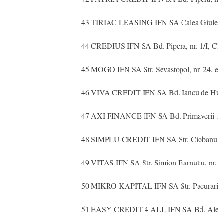
43 TIRIAC LEASING IFN SA Calea Giulesti, 
44 CREDIUS IFN SA Bd. Pipera, nr. 1/I, Cladi
45 MOGO IFN SA Str. Sevastopol, nr. 24, et.
46 VIVA CREDIT IFN SA Bd. Iancu de Hunedo
47 AXI FINANCE IFN SA Bd. Primaverii 19-2
48 SIMPLU CREDIT IFN SA Str. Ciobanului, n
49 VITAS IFN SA Str. Simion Barnutiu, nr. 34
50 MIKRO KAPITAL IFN SA Str. Pacurari, nr.
51 EASY CREDIT 4 ALL IFN SA Bd. Alexandru