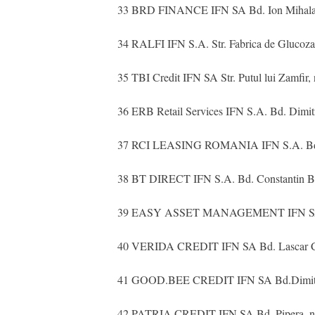
33 BRD FINANCE IFN SA Bd. Ion Mihalache, 
34 RALFI IFN S.A. Str. Fabrica de Glucoza,
35 TBI Credit IFN SA Str. Putul lui Zamfir, nr
36 ERB Retail Services IFN S.A. Bd. Dimitr
37 RCI LEASING ROMANIA IFN S.A. Bd. Aviat
38 BT DIRECT IFN S.A. Bd. Constantin Branc
39 EASY ASSET MANAGEMENT IFN SA Str. Lo
40 VERIDA CREDIT IFN SA Bd. Lascar Catar
41 GOOD.BEE CREDIT IFN SA Bd.Dimitrie P
42 PATRIA CREDIT IFN SA Bd. Pipera, nr. 1B