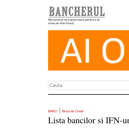
Niciun preț nu e prea mare pentru a te
avea pe tine însuți.
|
BANCI
Biroul de Credit
Lista bancilor si IFN-ur