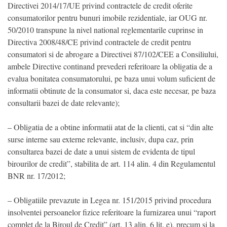
Directivei 2014/17/UE privind contractele de credit oferite
consumatorilor pentru bunuri imobile rezidentiale, iar OUG nr.
50/2010 transpune la nivel national reglementarile cuprinse in
Directiva 2008/48/CE privind contractele de credit pentru
consumatori si de abrogare a Directivei 87/102/CEE a Consiliului,
ambele Directive continand prevederi referitoare la obligatia de a
evalua bonitatea consumatorului, pe baza unui volum suficient de
informatii obtinute de la consumator si, daca este necesar, pe baza
consultarii bazei de date relevante);
– Obligatia de a obtine informatii atat de la clienti, cat si “din alte
surse interne sau externe relevante, inclusiv, dupa caz, prin
consultarea bazei de date a unui sistem de evidenta de tipul
birourilor de credit”, stabilita de art. 114 alin. 4 din Regulamentul
BNR nr. 17/2012;
– Obligatiile prevazute in Legea nr. 151/2015 privind procedura
insolventei persoanelor fizice referitoare la furnizarea unui “raport
complet de la Biroul de Credit” (art. 13 alin. 6 lit. e), precum si la