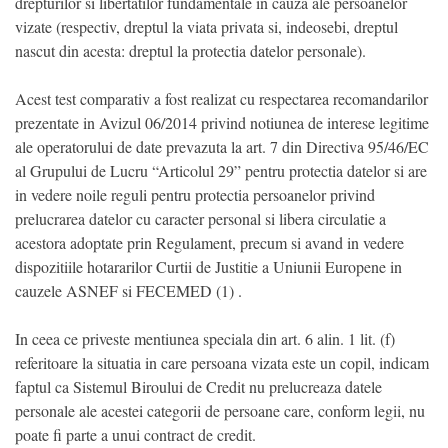
drepturilor si libertatilor fundamentale in cauza ale persoanelor
vizate (respectiv, dreptul la viata privata si, indeosebi, dreptul
nascut din acesta: dreptul la protectia datelor personale).
Acest test comparativ a fost realizat cu respectarea recomandarilor
prezentate in Avizul 06/2014 privind notiunea de interese legitime
ale operatorului de date prevazuta la art. 7 din Directiva 95/46/EC
al Grupului de Lucru “Articolul 29” pentru protectia datelor si are
in vedere noile reguli pentru protectia persoanelor privind
prelucrarea datelor cu caracter personal si libera circulatie a
acestora adoptate prin Regulament, precum si avand in vedere
dispozitiile hotararilor Curtii de Justitie a Uniunii Europene in
cauzele ASNEF si FECEMED (1) .
In ceea ce priveste mentiunea speciala din art. 6 alin. 1 lit. (f)
referitoare la situatia in care persoana vizata este un copil, indicam
faptul ca Sistemul Biroului de Credit nu prelucreaza datele
personale ale acestei categorii de persoane care, conform legii, nu
poate fi parte a unui contract de credit.