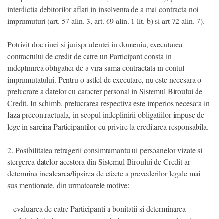
interdictia debitorilor aflati in insolventa de a mai contracta noi
imprumuturi (art. 57 alin. 3, art. 69 alin. 1 lit. b) si art 72 alin. 7).
Potrivit doctrinei si jurisprudentei in domeniu, executarea
contractului de credit de catre un Participant consta in
indeplinirea obligatiei de a vira suma contractata in contul
imprumutatului. Pentru o astfel de executare, nu este necesara o
prelucrare a datelor cu caracter personal in Sistemul Biroului de
Credit. In schimb, prelucrarea respectiva este imperios necesara in
faza precontractuala, in scopul indeplinirii obligatiilor impuse de
lege in sarcina Participantilor cu privire la creditarea responsabila.
2. Posibilitatea retragerii consimtamantului persoanelor vizate si
stergerea datelor acestora din Sistemul Biroului de Credit ar
determina incalcarea/lipsirea de efecte a prevederilor legale mai
sus mentionate, din urmatoarele motive:
– evaluarea de catre Participanti a bonitatii si determinarea