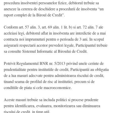
procedura insolventei persoanelor fizice, debitorul trebuie sa
anexeze la cererea de deschidere a procedurii de insolventa “un
raport complet de la Biroul de Credit”.
Conform art. 57 alin. 3, art. 69 alin. 1 lit. b) si art. 72 alin. 7 ale
aceleiasi legi, debitorul aflat in insolventa are interdictie de a mai
contracta noi imprumuturi pentru o perioada de 3 ani. In scopul
asigurarii respectarii acestor prevederi legale, Participantul trebuie
sa consulte Sistemul Informatic al Biroului de Credit.
Potrivit Regulamentul BNR nr. 5/2013 privind unele cerinte de
prudentialitate pentru institutiile de credit, Participantii au obligatia
de a lua masuri adecvate pentru administrarea riscului de credit,
tinand seama de profilul de risc al institutiei, precum si de
conditiile de piata si cele macroeconomice.
Aceste masuri trebuie sa includa politici si procese prudente
pentru identificarea, evaluarea, monitorizarea sau diminuarea
riscului de credit, in timp util.