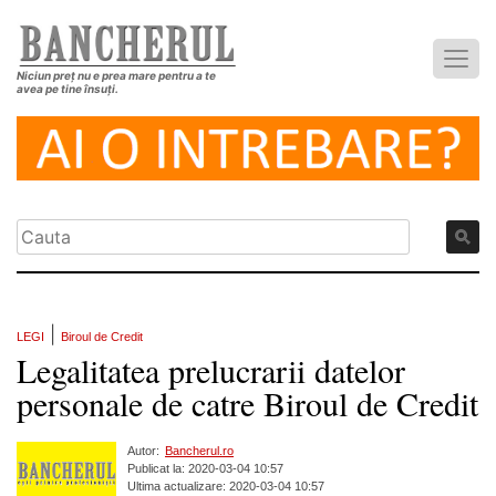
Niciun preț nu e prea mare pentru a te
avea pe tine însuți.
|
LEGI
Biroul de Credit
Legalitatea prelucrarii datelor
personale de catre Biroul de Credit
Autor:
Bancherul.ro
Publicat la: 2020-03-04 10:57
Ultima actualizare: 2020-03-04 10:57