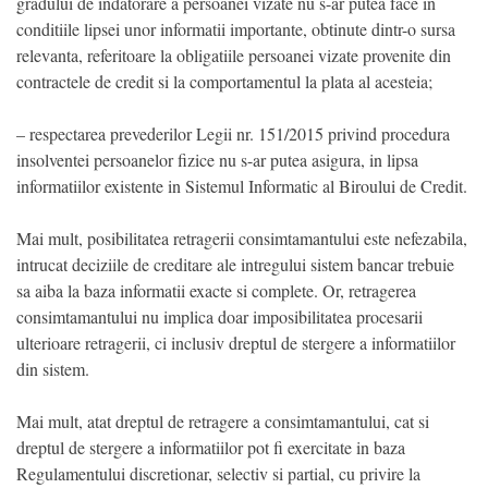
gradului de indatorare a persoanei vizate nu s-ar putea face in
conditiile lipsei unor informatii importante, obtinute dintr-o sursa
relevanta, referitoare la obligatiile persoanei vizate provenite din
contractele de credit si la comportamentul la plata al acesteia;
– respectarea prevederilor Legii nr. 151/2015 privind procedura
insolventei persoanelor fizice nu s-ar putea asigura, in lipsa
informatiilor existente in Sistemul Informatic al Biroului de Credit.
Mai mult, posibilitatea retragerii consimtamantului este nefezabila,
intrucat deciziile de creditare ale intregului sistem bancar trebuie
sa aiba la baza informatii exacte si complete. Or, retragerea
consimtamantului nu implica doar imposibilitatea procesarii
ulterioare retragerii, ci inclusiv dreptul de stergere a informatiilor
din sistem.
Mai mult, atat dreptul de retragere a consimtamantului, cat si
dreptul de stergere a informatiilor pot fi exercitate in baza
Regulamentului discretionar, selectiv si partial, cu privire la