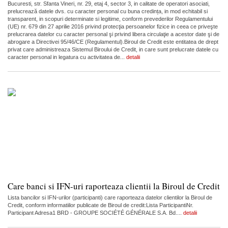
Bucuresti, str. Sfanta Vineri, nr. 29, etaj 4, sector 3, in calitate de operatori asociati,
prelucrează datele dvs. cu caracter personal cu buna credința, in mod echitabil si
transparent, in scopuri determinate si legitime, conform prevederilor Regulamentului
(UE) nr. 679 din 27 aprilie 2016 privind protecţia persoanelor fizice in ceea ce priveşte
prelucrarea datelor cu caracter personal şi privind libera circulaţie a acestor date şi de
abrogare a Directivei 95/46/CE (Regulamentul).Biroul de Credit este entitatea de drept
privat care administreaza Sistemul Biroului de Credit, in care sunt prelucrate datele cu
caracter personal in legatura cu activitatea de...
detalii
Care banci si IFN-uri raporteaza clientii la Biroul de Credit
Lista bancilor si IFN-urilor (participanti) care raporteaza datelor clientilor la Biroul de
Credit, conform informatiilor publicate de Biroul de credit:Lista ParticipantiNr.
Participant Adresa1 BRD - GROUPE SOCIÉTÉ GÉNÉRALE S.A. Bd....
detalii