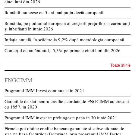
cinci luni din 2026
Românii muncesc cu 5 ani mai puțin decât europenii
România, pe podiumul european al creșterii prețurilor la carburanți
și lubrifianți în iunie 2026
Inflația anuală, în scădere la 9,2% după metodologia europeană
Comerțul cu amănuntul, -5,3% pe primele cinci luni din 2026
Toate stirile
FNGCIMM
Programul IMM Invest continua si in 2021
Garantiile de stat pentru credite acordate de FNGCIMM au crescut
cu 185% in 2020
Programul IMM invest se prelungeste pana in 30 iunie 2021
Firmele pot obtine credite bancare garantate si subventionate de
stat, pe baza facturilor (factoring), prin programul IMM Factor