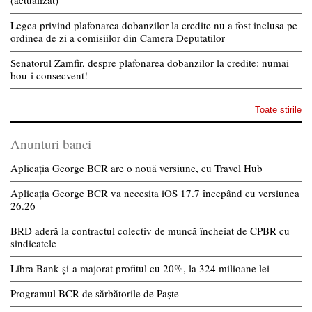
Legea privind plafonarea dobanzilor la credite nu a fost inclusa pe
ordinea de zi a comisiilor din Camera Deputatilor
Senatorul Zamfir, despre plafonarea dobanzilor la credite: numai
bou-i consecvent!
Toate stirile
Anunturi banci
Aplicația George BCR are o nouă versiune, cu Travel Hub
Aplicația George BCR va necesita iOS 17.7 începând cu versiunea
26.26
BRD aderă la contractul colectiv de muncă încheiat de CPBR cu
sindicatele
Libra Bank și-a majorat profitul cu 20%, la 324 milioane lei
Programul BCR de sărbătorile de Paște