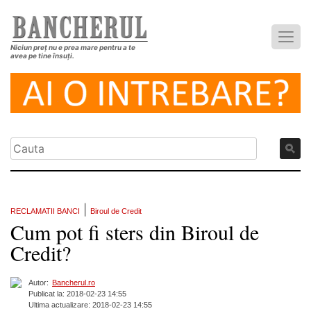
Niciun preț nu e prea mare pentru a te
avea pe tine însuți.
|
RECLAMATII BANCI
Biroul de Credit
Cum pot fi sters din Biroul de
Credit?
Autor:
Bancherul.ro
Publicat la: 2018-02-23 14:55
Ultima actualizare: 2018-02-23 14:55