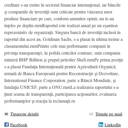
creditare s-au extins în sectorul financiar internaţional, iar băncile
şi companiile de investiţii sunt criticate pentru vânzarea unor
produse financiare pe care, conform anumitor opinii, nu le-au
înţeles pe deplin.rnrnRaportul este realizat anual pe un eşantion
reprezentativ de organizaţii. Singura bancă de investiţii inclusă în
raportul din acest an, Goldman Sachs, s-a plasat în ultima treime a
clasamentului.rnrnPrintre cele mai performante companii în
privinţa transparenţei, în pofida criticilor contrare, sunt compania
minieră BHP Billiton şi grupul petrolier Shell.rnrnPe prima poziţie
s-a plasat Fundaţia Internaţională pentru Agricultură Organică,
urmată de Banca Europeană pentru Reconstrucţie şi Dezvoltare,
International Finance Corporation, parte a Băncii Mondiale, şi
fundaţia UNICEF, parte a ONU.rnrnLa realizarea raportului s-a
ţinut seama de transparenţă, participarea acţionarilor, evaluarea
performanţelor şi reacţia la reclamaţii.rn
Tipareste detalii
Trimite pe mail
Facebook
LinkedIn