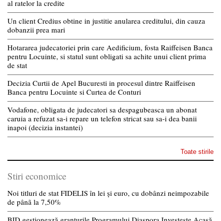
al ratelor la credite
Un client Credius obtine in justitie anularea creditului, din cauza
dobanzii prea mari
Hotararea judecatoriei prin care Aedificium, fosta Raiffeisen Banca
pentru Locuinte, si statul sunt obligati sa achite unui client prima
de stat
Decizia Curtii de Apel Bucuresti in procesul dintre Raiffeisen
Banca pentru Locuinte si Curtea de Conturi
Vodafone, obligata de judecatori sa despagubeasca un abonat
caruia a refuzat sa-i repare un telefon stricat sau sa-i dea banii
inapoi (decizia instantei)
Toate stirile
Stiri economice
Noi titluri de stat FIDELIS în lei și euro, cu dobânzi neimpozabile
de pânã la 7,50%
BID gestionează granturile Programului Diaspora Investește Acasă