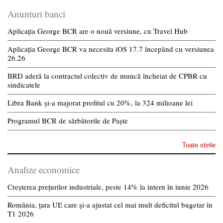
Anunturi banci
Aplicația George BCR are o nouă versiune, cu Travel Hub
Aplicația George BCR va necesita iOS 17.7 începând cu versiunea
26.26
BRD aderă la contractul colectiv de muncă încheiat de CPBR cu
sindicatele
Libra Bank și-a majorat profitul cu 20%, la 324 milioane lei
Programul BCR de sărbătorile de Paște
Toate stirile
Analize economice
Creșterea prețurilor industriale, peste 14% la intern în iunie 2026
România, țara UE care și-a ajustat cel mai mult deficitul bugetar în
T1 2026