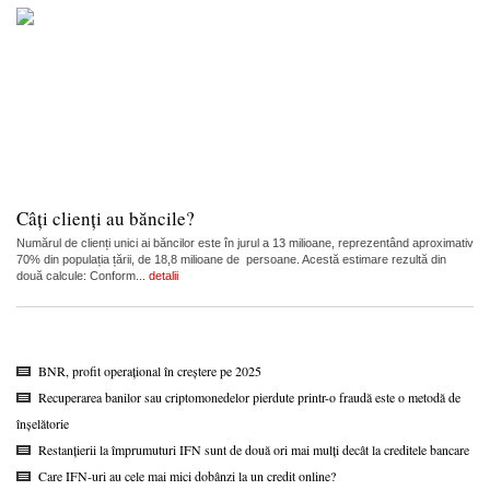
Câți clienți au băncile?
Numărul de clienți unici ai băncilor este în jurul a 13 milioane, reprezentând aproximativ
70% din populația țării, de 18,8 milioane de persoane. Acestă estimare rezultă din
două calcule: Conform...
detalii
BNR, profit operațional în creștere pe 2025
Recuperarea banilor sau criptomonedelor pierdute printr-o fraudă este o metodă de
înșelătorie
Restanțierii la împrumuturi IFN sunt de două ori mai mulți decât la creditele bancare
Care IFN-uri au cele mai mici dobânzi la un credit online?