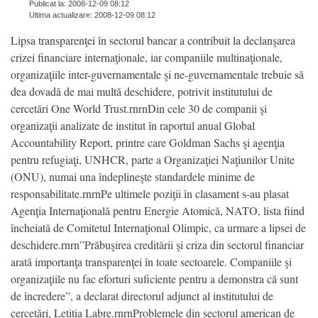
Publicat la: 2008-12-09 08:12
Ultima actualizare: 2008-12-09 08:12
Lipsa transparenţei în sectorul bancar a contribuit la declanşarea
crizei financiare internaţionale, iar companiile multinaţionale,
organizaţiile inter-guvernamentale şi ne-guvernamentale trebuie să
dea dovadă de mai multă deschidere, potrivit institutului de
cercetări One World Trust.rnrnDin cele 30 de companii şi
organizaţii analizate de institut în raportul anual Global
Accountability Report, printre care Goldman Sachs şi agenţia
pentru refugiaţi, UNHCR, parte a Organizaţiei Naţiunilor Unite
(ONU), numai una îndeplineşte standardele minime de
responsabilitate.rnrnPe ultimele poziţii în clasament s-au plasat
Agenţia Internaţională pentru Energie Atomică, NATO, lista fiind
încheiată de Comitetul Internaţional Olimpic, ca urmare a lipsei de
deschidere.rnrn”Prăbuşirea creditării şi criza din sectorul financiar
arată importanţa transparenţei în toate sectoarele. Companiile şi
organizaţiile nu fac eforturi suficiente pentru a demonstra că sunt
de încredere”, a declarat directorul adjunct al institutului de
cercetări, Letitia Labre.rnrnProblemele din sectorul american de