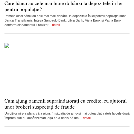
Care bănci au cele mai bune dobânzi la depozitele în lei
pentru populație?
Primele cinci bănci cu cele mai mari dobânzi la depozitele în lei pentru populație sunt
Banca Transilvania, Intesa Sanpaolo Bank, Libra Bank, Vista Bank și Patria Bank,
conform clasamentului realizat...
detalii
Cum ajung oamenii supraîndatorați cu credite, cu ajutorul
unor brokeri suspectați de fraude
Un cititor ni s-a plâns că a ajuns în situația de a nu-și mai putea plăti ratele la cele două
împrumuturi cu dobânzi mari, așa că a decis să mai...
detalii