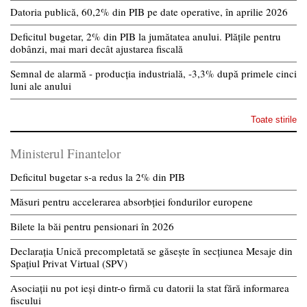
Datoria publică, 60,2% din PIB pe date operative, în aprilie 2026
Deficitul bugetar, 2% din PIB la jumătatea anului. Plățile pentru
dobânzi, mai mari decât ajustarea fiscală
Semnal de alarmă - producția industrială, -3,3% după primele cinci
luni ale anului
Toate stirile
Ministerul Finantelor
Deficitul bugetar s-a redus la 2% din PIB
Măsuri pentru accelerarea absorbției fondurilor europene
Bilete la băi pentru pensionari în 2026
Declarația Unică precompletată se găsește în secțiunea Mesaje din
Spațiul Privat Virtual (SPV)
Asociații nu pot ieși dintr-o firmă cu datorii la stat fără informarea
fiscului