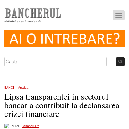
Nefericirea se inventează.
|
BANCI
Analiza
Lipsa transparentei in sectorul
bancar a contribuit la declansarea
crizei financiare
Autor:
Bancherul.ro