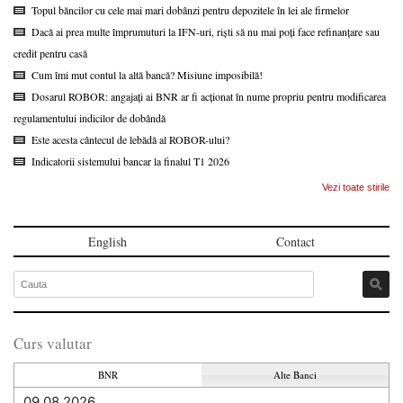
Topul băncilor cu cele mai mari dobânzi pentru depozitele în lei ale firmelor
Dacă ai prea multe împrumuturi la IFN-uri, riști să nu mai poți face refinanțare sau
credit pentru casă
Cum îmi mut contul la altă bancă? Misiune imposibilă!
Dosarul ROBOR: angajați ai BNR ar fi acționat în nume propriu pentru modificarea
regulamentului indicilor de dobândă
Este acesta cântecul de lebădă al ROBOR-ului?
Indicatorii sistemului bancar la finalul T1 2026
Vezi toate stirile
English
Contact
Curs valutar
BNR
Alte Banci
09.08.2026