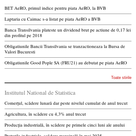
BET AeRO, primul indice pentru piata AeRO, la BVB
Laptaria cu Caimac s-a listat pe piata AeRO a BVB
Banca Transilvania plateste un dividend brut pe actiune de 0,17 lei
din profitul pe 2018
Obligatiunile Bancii Transilvania se tranzactioneaza la Bursa de
Valori Bucuresti
Obligatiunile Good Pople SA (FRU21) au debutat pe piata AeRO
Toate stirile
Institutul National de Statistica
Comerțul, scădere lunară dar peste nivelul cumulat de anul trecut
Agricultura, în scădere cu 4,3% anul trecut
Producția industrială, în scădere pe primele cinci luni ale anului
Prețurile industriale, scădere marginală în mai 2025