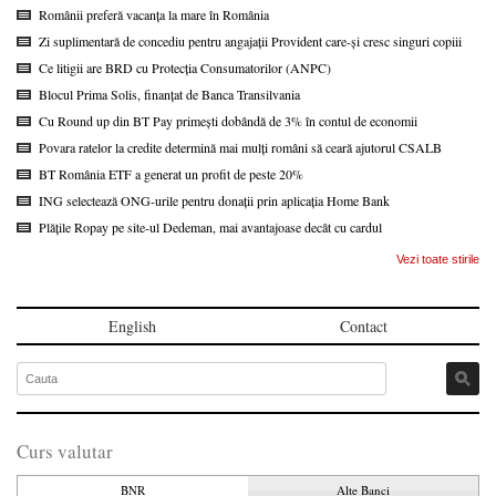
Românii preferă vacanța la mare în România
Zi suplimentară de concediu pentru angajații Provident care-și cresc singuri copiii
Ce litigii are BRD cu Protecția Consumatorilor (ANPC)
Blocul Prima Solis, finanțat de Banca Transilvania
Cu Round up din BT Pay primești dobândă de 3% în contul de economii
Povara ratelor la credite determină mai mulți români să ceară ajutorul CSALB
BT România ETF a generat un profit de peste 20%
ING selectează ONG-urile pentru donații prin aplicația Home Bank
Plățile Ropay pe site-ul Dedeman, mai avantajoase decât cu cardul
Vezi toate stirile
English
Contact
Curs valutar
BNR
Alte Banci