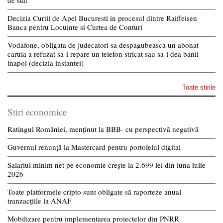
Decizia Curtii de Apel Bucuresti in procesul dintre Raiffeisen
Banca pentru Locuinte si Curtea de Conturi
Vodafone, obligata de judecatori sa despagubeasca un abonat
caruia a refuzat sa-i repare un telefon stricat sau sa-i dea banii
inapoi (decizia instantei)
Toate stirile
Stiri economice
Ratingul României, menținut la BBB- cu perspectivă negativă
Guvernul renunță la Mastercard pentru portofelul digital
Salariul minim net pe economie crește la 2.699 lei din luna iulie
2026
Toate platformele cripto sunt obligate să raporteze anual
tranzacțiile la ANAF
Mobilizare pentru implementarea proiectelor din PNRR