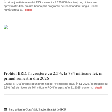
În prima jumătate a anului, ING a atras încă 120.000 de clienți noi, dintre care
aproximativ 43% au ales banca prin programul de recomandări Bring a Friend,
numărul total al...
detalii
Profitul BRD, în creștere cu 2,5%, la 784 milioane lei, în
primul semestru din 2026
Grupul BRD a înregistrat un profit net de 784 milioane RON în S1 2026, în creștere cu
2,5% față de nivelul de 764 milioane RON înregistrat în S1 2025, conform...
detalii
Parc eolian în Gura Văii, Bacău, finanțat de BCR