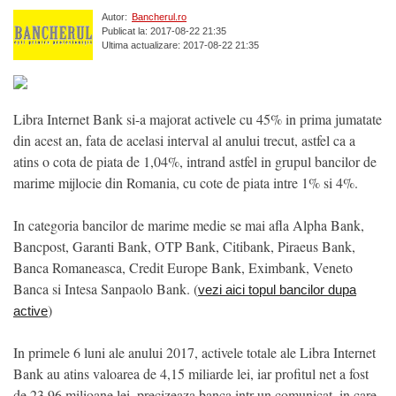
Autor:
Bancherul.ro
Publicat la: 2017-08-22 21:35
Ultima actualizare: 2017-08-22 21:35
Libra Internet Bank si-a majorat activele cu 45% in prima jumatate
din acest an, fata de acelasi interval al anului trecut, astfel ca a
atins o cota de piata de 1,04%, intrand astfel in grupul bancilor de
marime mijlocie din Romania, cu cote de piata intre 1% si 4%.
In categoria bancilor de marime medie se mai afla Alpha Bank,
Bancpost, Garanti Bank, OTP Bank, Citibank, Piraeus Bank,
Banca Romaneasca, Credit Europe Bank, Eximbank, Veneto
Banca si Intesa Sanpaolo Bank. (
vezi aici topul bancilor dupa
)
active
In primele 6 luni ale anului 2017, activele totale ale Libra Internet
Bank au atins valoarea de 4,15 miliarde lei, iar profitul net a fost
de 23,96 milioane lei, precizeaza banca intr-un comunicat, in care