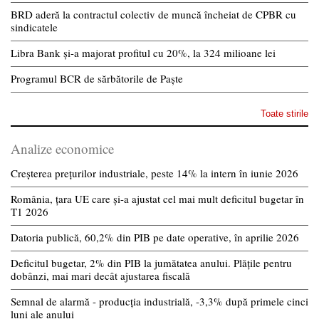
BRD aderă la contractul colectiv de muncă încheiat de CPBR cu
sindicatele
Libra Bank și-a majorat profitul cu 20%, la 324 milioane lei
Programul BCR de sărbătorile de Paște
Toate stirile
Analize economice
Creșterea prețurilor industriale, peste 14% la intern în iunie 2026
România, țara UE care și-a ajustat cel mai mult deficitul bugetar în
T1 2026
Datoria publică, 60,2% din PIB pe date operative, în aprilie 2026
Deficitul bugetar, 2% din PIB la jumătatea anului. Plățile pentru
dobânzi, mai mari decât ajustarea fiscală
Semnal de alarmă - producția industrială, -3,3% după primele cinci
luni ale anului