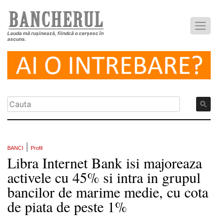
Lauda mă rușinează, fiindcă o cerșesc în
ascuns.
|
BANCI
Profil
Libra Internet Bank isi majoreaza
activele cu 45% si intra in grupul
bancilor de marime medie, cu cota
de piata de peste 1%