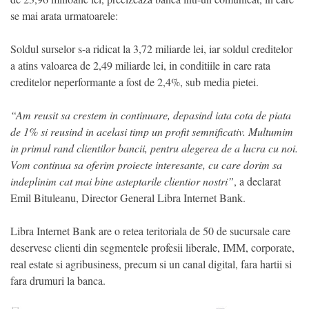
se mai arata urmatoarele:
Soldul surselor s-a ridicat la 3,72 miliarde lei, iar soldul creditelor
a atins valoarea de 2,49 miliarde lei, in conditiile in care rata
creditelor neperformante a fost de 2,4%, sub media pietei.
“Am reusit sa crestem in continuare, depasind iata cota de piata
de 1% si reusind in acelasi timp un profit semnificativ. Multumim
in primul rand clientilor bancii, pentru alegerea de a lucra cu noi.
Vom continua sa oferim proiecte interesante, cu care dorim sa
indeplinim cat mai bine asteptarile clientior nostri”
, a declarat
Emil Bituleanu, Director General Libra Internet Bank.
Libra Internet Bank are o retea teritoriala de 50 de sucursale care
deservesc clienti din segmentele profesii liberale, IMM, corporate,
real estate si agribusiness, precum si un canal digital, fara hartii si
fara drumuri la banca.